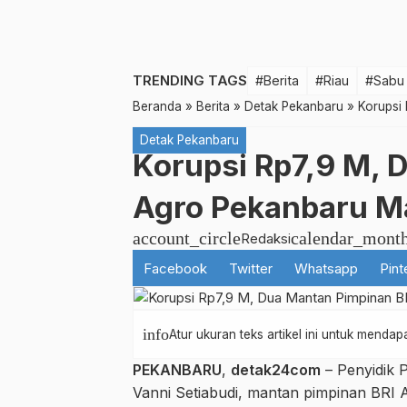
TRENDING TAGS
#Berita
#Riau
#Sabu
Beranda
»
Berita
»
Detak Pekanbaru
»
Korupsi
Detak Pekanbaru
Korupsi Rp7,9 M, 
Agro Pekanbaru M
account_circle
calendar_mont
Redaksi
Facebook
Twitter
Whatsapp
Pint
info
Atur ukuran teks artikel ini untuk mend
PEKANBARU
,
detak24com
– Penyidik 
Vanni Setiabudi, mantan pimpinan BRI A