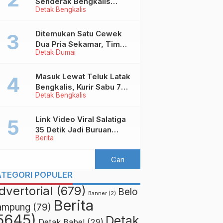
Senderak Bengkalis
Detak Bengkalis
‘Ditendang’ ke Malaysia,
Ini Sebabnya!
Ditemukan Satu Cewek
Dua Pria Sekamar, Tim
Detak Dumai
Yustisi Dumai Garuk
Puluhan Pasangan
Mesum
Masuk Lewat Teluk Latak
Bengkalis, Kurir Sabu 7
Detak Bengkalis
Kilo Diringkus di
Pekanbaru
Link Video Viral Salatiga
35 Detik Jadi Buruan
Berita
Netizen
ATEGORI POPULER
dvertorial
(679)
Belo
Banner
(2)
Berita
ampung
(79)
5645)
Detak
Detak Babel
(29)