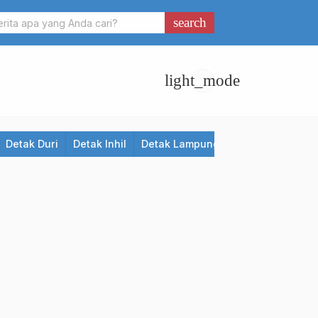
search
light_mode
Detak Duri
Detak Inhil
Detak Lampung
Detak Meranti