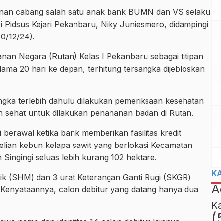
mpinan cabang salah satu anak bank BUMN dan VS selaku
si Pidsus Kejari Pekanbaru, Niky Juniesmero, didampingi
10/12/24).
nan Negara (Rutan) Kelas I Pekanbaru sebagai titipan
ama 20 hari ke depan, terhitung tersangka dijebloskan
gka terlebih dahulu dilakukan pemeriksaan kesehatan
n sehat untuk dilakukan penahanan badan di Rutan.
 berawal ketika bank memberikan fasilitas kredit
belian kebun kelapa sawit yang berlokasi Kecamatan
Singingi seluas lebih kurang 102 hektare.
K
ik (SHM) dan 3 urat Keterangan Ganti Rugi (SKGR)
A
. “Kenyataannya, calon debitur yang datang hanya dua
K
(