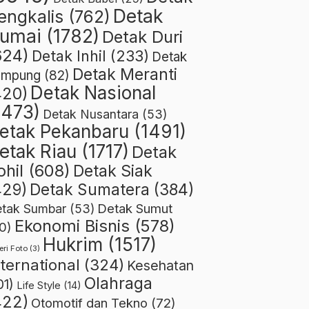
Detak
engkalis
(762)
umai
(1782)
Detak Duri
624)
Detak Inhil
(233)
Detak
Detak Meranti
ampung
(82)
Detak Nasional
420)
1473)
Detak Nusantara
(53)
etak Pekanbaru
(1491)
etak Riau
(1717)
Detak
ohil
(608)
Detak Siak
429)
Detak Sumatera
(384)
Detak Sumut
tak Sumbar
(53)
Ekonomi Bisnis
(578)
0)
Hukrim
(1517)
eri Foto
(3)
nternational
(324)
Kesehatan
Olahraga
01)
Life Style
(14)
422)
Otomotif dan Tekno
(72)