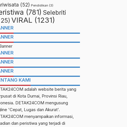
riwisata
(52)
Pendidikan
(3)
eristiwa
(781)
Selebriti
VIRAL
(1231)
225)
ANNER
ANNER
ANNER
ANNER
ANNER
ENTANG KAMI
TAK24COM adalah website berita yang
rpusat di Kota Dumai, Provinsi Riau,
donesia. DETAK24COM mengusung
gline 'Cepat, Lugas dan Akurat'.
TAK24COM menyampaikan informasi,
adian dan peristiwa yang terjadi di