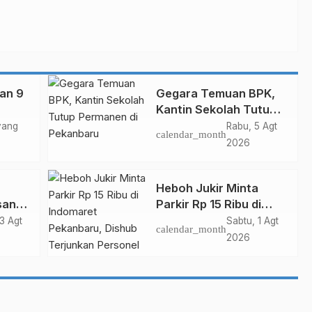
kan 9
Gegara Temuan BPK,
Kantin Sekolah Tutup
p
Permanen di
yang
Rabu, 5 Agt
calendar_month
Pekanbaru
2026
Heboh Jukir Minta
san
Parkir Rp 15 Ribu di
Rasa
Indomaret Pekanbaru,
3 Agt
Sabtu, 1 Agt
calendar_month
ru
Dishub Terjunkan
2026
Personel