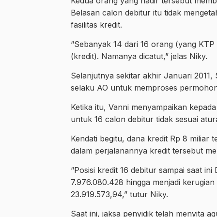
Kedua orang yang hadir tersebut memba
Belasan calon debitur itu tidak menge
fasilitas kredit.
“Sebanyak 14 dari 16 orang (yang KTP d
(kredit). Namanya dicatut,” jelas Niky.
Selanjutnya sekitar akhir Januari 2011
selaku AO untuk memproses permohona
Ketika itu, Vanni menyampaikan kepada
untuk 16 calon debitur tidak sesuai atu
Kendati begitu, dana kredit Rp 8 miliar
dalam perjalanannya kredit tersebut m
“Posisi kredit 16 debitur sampai saat 
7.976.080.428 hingga menjadi kerugian
23.919.573,94,” tutur Niky.
Saat ini, jaksa penyidik telah menyita 