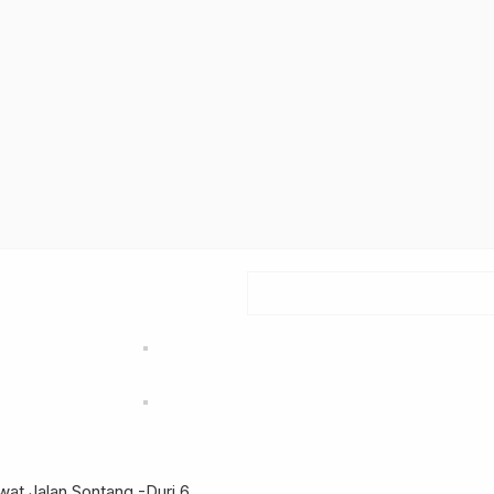
at Jalan Sontang -Duri
6