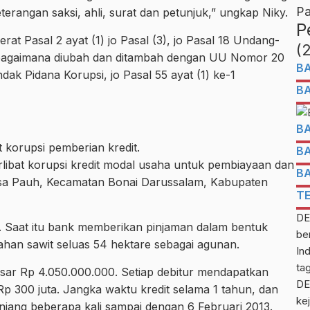
Pa
eterangan saksi, ahli, surat dan petunjuk,” ungkap Niky.
P
rat Pasal 2 ayat (1) jo Pasal (3), jo Pasal 18 Undang-
(
bagaimana diubah dan ditambah dengan UU Nomor 20
B
k Pidana Korupsi, jo Pasal 55 ayat (1) ke-1
B
B
t korupsi pemberian kredit.
B
rlibat korupsi kredit modal usaha untuk pembiayaan dan
B
esa Pauh, Kecamatan Bonai Darussalam, Kabupaten
T
DE
0. Saat itu bank memberikan pinjaman dalam bentuk
be
ahan sawit seluas 54 hektare sebagai agunan.
In
ta
esar Rp 4.050.000.000. Setiap debitur mendapatkan
DE
 Rp 300 juta. Jangka waktu kredit selama 1 tahun, dan
kej
njang beberapa kali sampai dengan 6 Februari 2013.