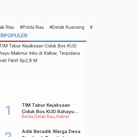
ak Riau
#Polda Riau
#Detak Kuansing
#Detak Pelalawan
#D
ERPOPULER
TIM Tabur Kejaksaan
Ciduk Bos KUD Rahayu
e
Berita
Detak Riau
Hukrim
Makmur Inhu di Kalbar,
Terpidana Kredit Fiktif
Rp2,8 M
Adik Beradik Warga Desa