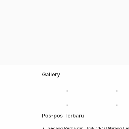
Gallery
Pos-pos Terbaru
Sedang Perbaikan, Truk CPO Dilarang Lew