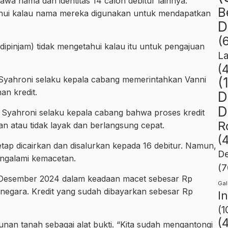
wa nama dan identitas 14 calon debitur lainnya.
B
tahui kalau nama mereka digunakan untuk mendapatkan
D
(
ipinjam) tidak mengetahui kalau itu untuk pengajuan
L
(
, Syahroni selaku kepala cabang memerintahkan Vanni
(
n kredit.
D
D
 Syahroni selaku kepala cabang bahwa proses kredit
R
ran atau tidak layak dan berlangsung cepat.
(
 tetap dicairkan dan disalurkan kepada 16 debitur. Namun,
De
engalami kemacetan.
(7
ini Desember 2024 dalam keadaan macet sebesar Rp
Gal
 negara. Kredit yang sudah dibayarkan sebesar Rp
I
(1
(
agunan tanah sebagai alat bukti. “Kita sudah mengantongi