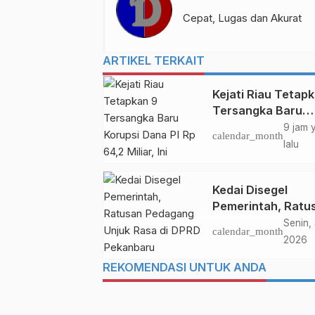
Cepat, Lugas dan Akurat
ARTIKEL TERKAIT
Kejati Riau Tetap
Tersangka Baru
Korupsi Dana PI R
9 jam 
calendar_month
64,2 Miliar, Ini
lalu
Orangnya!
Kedai Disegel
Pemerintah, Ratu
Pedagang Unjuk 
Senin, 
calendar_month
di DPRD Pekanba
2026
REKOMENDASI UNTUK ANDA