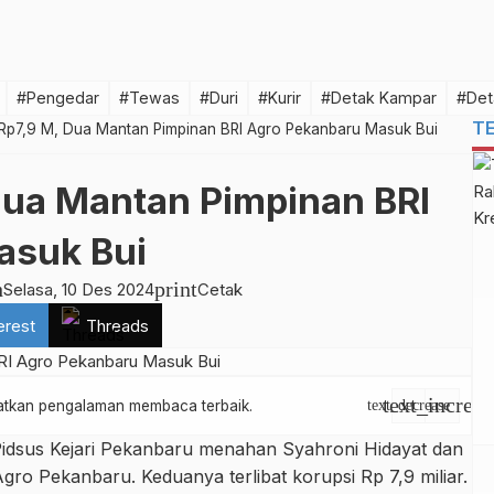
#Pengedar
#Tewas
#Duri
#Kurir
#Detak Kampar
#Det
T
 Rp7,9 M, Dua Mantan Pimpinan BRI Agro Pekanbaru Masuk Bui
Dua Mantan Pimpinan BRI
asuk Bui
h
print
Selasa, 10 Des 2024
Cetak
erest
Threads
text_increas
apatkan pengalaman membaca terbaik.
text_decrease
Pidsus Kejari Pekanbaru menahan Syahroni Hidayat dan
gro Pekanbaru. Keduanya terlibat korupsi Rp 7,9 miliar.