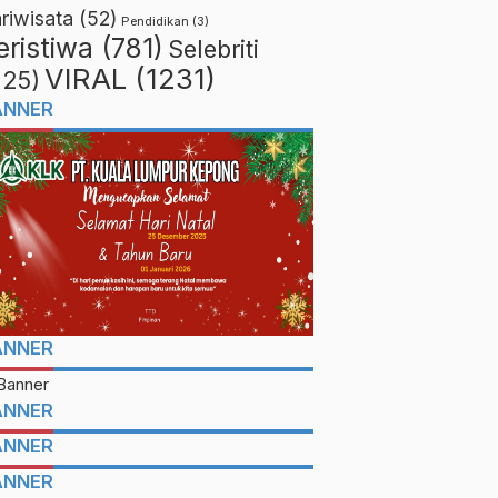
riwisata
(52)
Pendidikan
(3)
eristiwa
(781)
Selebriti
VIRAL
(1231)
225)
ANNER
ANNER
ANNER
ANNER
ANNER