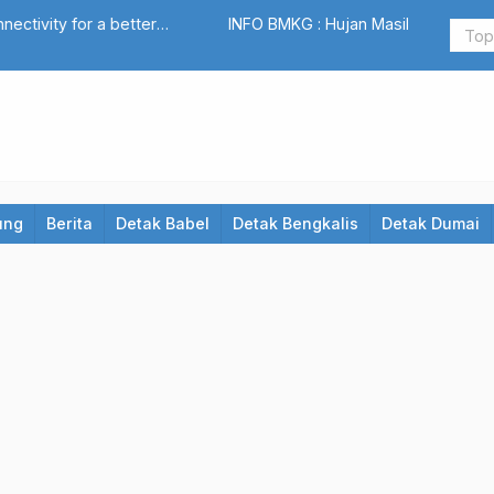
erpotensi Siang hingga Malam di Sebagian Wilayah
MANTAN Wak
ung
Berita
Detak Babel
Detak Bengkalis
Detak Dumai