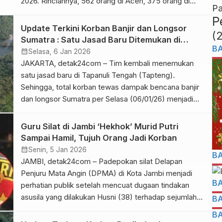
2026. Rinciannya, 562 orang di Aceh, 375 orang di
Pa
Sumatera Utara, dan 265 orang di Sumatera Barat.
P
“Tiga daerah tertinggi yaitu Aceh Utara sebanyak 246
Update Terkini Korban Banjir dan Longsor
(
orang, Agam sebanyak 194 orang, dan Tapanuli
Sumatra : Satu Jasad Baru Ditemukan di
Tengah sebanyak 130 […]
B
Tapteng, Total Meninggal 1.178 Orang
calendar_month
Selasa, 6 Jan 2026
JAKARTA, detak24com – Tim kembali menemukan
satu jasad baru di Tapanuli Tengah (Tapteng).
Sehingga, total korban tewas dampak bencana banjir
dan longsor Sumatra per Selasa (06/01/26) menjadi
1.178 orang. Kepala Pusat Data, Informasi, dan
Komunikasi Kebencanaan BNPB Abdul Muhari
Guru Silat di Jambi ‘Hekhok’ Murid Putri
menyampaikan data terbaru korban jiwa bencana
Sampai Hamil, Tujuh Orang Jadi Korban
banjir dan tanah longsor Sumatera yang kini mencapai
calendar_month
Senin, 5 Jan 2026
B
1.178 jiwa. […]
JAMBI, detak24com – Padepokan silat Delapan
Penjuru Mata Angin (DPMA) di Kota Jambi menjadi
B
perhatian publik setelah mencuat dugaan tindakan
asusila yang dilakukan Husni (38) terhadap sejumlah
B
muridnya. Dikutip Senin (05/01/26), kasus ini
B
terungkap setelah orangtua korban mengetahui