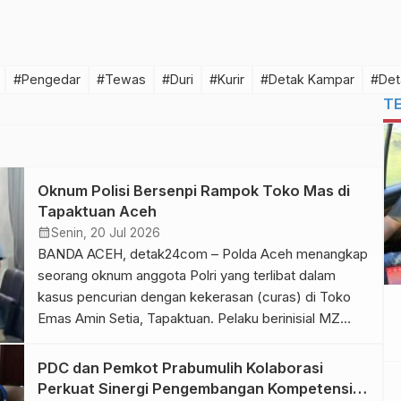
#Pengedar
#Tewas
#Duri
#Kurir
#Detak Kampar
#Det
T
Oknum Polisi Bersenpi Rampok Toko Mas di
Tapaktuan Aceh
calendar_month
Senin, 20 Jul 2026
BANDA ACEH, detak24com – Polda Aceh menangkap
seorang oknum anggota Polri yang terlibat dalam
kasus pencurian dengan kekerasan (curas) di Toko
Emas Amin Setia, Tapaktuan. Pelaku berinisial MZ
(28) yang bertugas di Polres Aceh Selatan. Dalam
aksinya, oknum polisi merampok toko mas tersebut
PDC dan Pemkot Prabumulih Kolaborasi
membawa senjata api. Kabid Humas Polda Aceh
Perkuat Sinergi Pengembangan Kompetensi