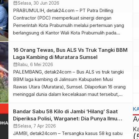
Kombes Pol Joko Krisdiyanto, mengatakan […]
SDM Lokal
calendar_month
Selasa, 30 Jun 2026
PRABUMULIH, detak24.com – PT Patra Drilling
Contractor (PDC) memperkuat sinergi dengan
Pemerintah Kota Prabumulih melalui pertemuan yang
berlangsung di Kantor Wali Kota Prabumulih pada
Selasa (23/6). Pertemuan tersebut menjadi
momentum awal bagi kedua belah pihak untuk
16 Orang Tewas, Bus ALS Vs Truk Tangki BBM
membangun kolaborasi strategis dalam
Laga Kambing di Muratara Sumsel
pengembangan program peningkatan kompetensi
calendar_month
Rabu, 6 Mei 2026
sumber daya masyarakat lokal yang selaras dengan
PALEMBANG, detak24com – Bus ALS vs truk tangki
kebutuhan dunia industri. Rombongan […]
BBM laga kambing di Jalinsum Kabupaten Musi
Rawas Utara (Muratara), Sumsel. Dilaporkan 16 orang
meninggal dunia dalam kecelakaan maut tersebut,
Rabu (06/05/26) siang. Insiden tersebut terjadi
K
tepatnya di Jalan Lintas Sumatera (Jalinsum) Simpang
Bandar Sabu 58 Kilo di Jambi ‘Hilang’ Saat
Danau, Kecamatan Karang Jaya, Muratara, Sumatera
A
Diperiksa Polisi, Warganet: Dia Punya Ilmu
Selatan. Badan Penanggulangan Bencana Daerah
Hitam!
calendar_month
Selasa, 7 Apr 2026
K
(BPBD) Kabupaten Musi Rawas […]
JAMBI, detak24com – Tersangka kasus 58 kg sabu
(