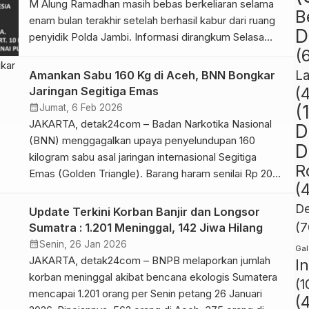
M Alung Ramadhan masih bebas berkeliaran selama
B
enam bulan terakhir setelah berhasil kabur dari ruang
D
penyidik Polda Jambi. Informasi dirangkum Selasa
(
(07/04/26), pria 23 tahun itu meloloskan diri dari ruang
penyidik Polda Jambi. Dia resmi ditetapkan sebagai
L
Amankan Sabu 160 Kg di Aceh, BNN Bongkar
Daftar Pencarian Orang (DPO) sejak 12 Oktober 2025.
Jaringan Segitiga Emas
(
Yang mengejutkan, […]
calendar_month
(
Jumat, 6 Feb 2026
JAKARTA, detak24com – Badan Narkotika Nasional
D
(BNN) menggagalkan upaya penyelundupan 160
D
kilogram sabu asal jaringan internasional Segitiga
R
Emas (Golden Triangle). Barang haram senilai Rp 208
(
miliar tersebut diamankan dari jaringan Thailand-
Myanmar-Laos yang mencoba masuk ke Indonesia
De
Update Terkini Korban Banjir dan Longsor
melalui jalur darat di Aceh. Penangkapan pertama
(7
Sumatra : 1.201 Meninggal, 142 Jiwa Hilang
dilakukan terhadap tersangka MAZ di Perlak, Aceh,
calendar_month
Senin, 26 Jan 2026
Gal
Sabtu (24/01/26). Dari kendaraan yang […]
JAKARTA, detak24com – BNPB melaporkan jumlah
I
korban meninggal akibat bencana ekologis Sumatera
(1
mencapai 1.201 orang per Senin petang 26 Januari
(