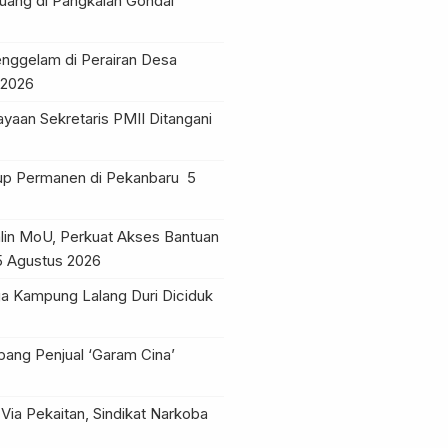
ruang di Pangkalan Gondai
nggelam di Perairan Desa
 2026
yaan Sekretaris PMII Ditangani
tup Permanen di Pekanbaru
5
lin MoU, Perkuat Akses Bantuan
5 Agustus 2026
a Kampung Lalang Duri Diciduk
pang Penjual ‘Garam Cina’
Via Pekaitan, Sindikat Narkoba