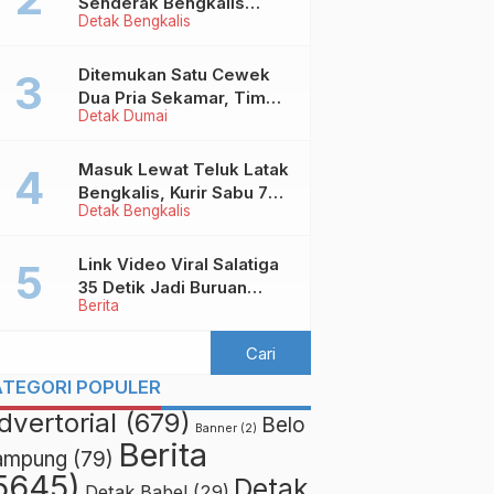
Senderak Bengkalis
Detak Bengkalis
‘Ditendang’ ke Malaysia,
Ini Sebabnya!
Ditemukan Satu Cewek
Dua Pria Sekamar, Tim
Detak Dumai
Yustisi Dumai Garuk
Puluhan Pasangan
Mesum
Masuk Lewat Teluk Latak
Bengkalis, Kurir Sabu 7
Detak Bengkalis
Kilo Diringkus di
Pekanbaru
Link Video Viral Salatiga
35 Detik Jadi Buruan
Berita
Netizen
ATEGORI POPULER
dvertorial
(679)
Belo
Banner
(2)
Berita
ampung
(79)
5645)
Detak
Detak Babel
(29)