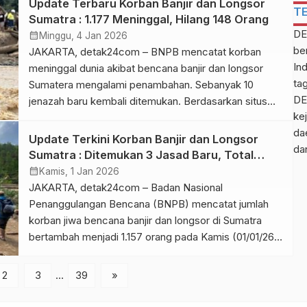
Update Terbaru Korban Banjir dan Longsor
T
peristiwa tersebut. Sementara, Husni diketahui
Sumatra : 1.177 Meninggal, Hilang 148 Orang
merupakan guru sekaligus pengurus utama
DE
calendar_month
Minggu, 4 Jan 2026
padepokan silat DPMA yang berlokasi di Olak […]
be
JAKARTA, detak24com – BNPB mencatat korban
In
meninggal dunia akibat bencana banjir dan longsor
ta
Sumatera mengalami penambahan. Sebanyak 10
DE
jenazah baru kembali ditemukan. Berdasarkan situs
kej
BNPB, Ahad (04/11/25) pukul 21.30 WIB, total korban
da
meninggal akibat bencana di tiga provinsi tersebut
Update Terkini Korban Banjir dan Longsor
da
sebanyak 1.177 jiwa. Sementara itu, sebanyak 148
Sumatra : Ditemukan 3 Jasad Baru, Total
orang masih dinyatakan hilang. “Jumlah pengungsi
Meninggal 1.157 Orang
calendar_month
Kamis, 1 Jan 2026
saat ini masih […]
JAKARTA, detak24com – Badan Nasional
Penanggulangan Bencana (BNPB) mencatat jumlah
korban jiwa bencana banjir dan longsor di Sumatra
bertambah menjadi 1.157 orang pada Kamis (01/01/26).
“Pada hari ini ada tiga jasad yang ditemukan di Aceh
Utara sehingga ini menambah jumlah total rekapitulasi
2
3
…
39
»
korban jiwa meninggal dunia dari 1.154 jiwa per kemarin
menjadi 1.157 jiwa,” ujar Kepala Pusat […]