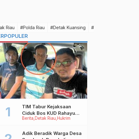
ak Riau
#Polda Riau
#Detak Kuansing
#Detak Pelalawan
#D
ERPOPULER
TIM Tabur Kejaksaan
Ciduk Bos KUD Rahayu
Berita
Detak Riau
Hukrim
Makmur Inhu di Kalbar,
Terpidana Kredit Fiktif
Rp2,8 M
Adik Beradik Warga Desa