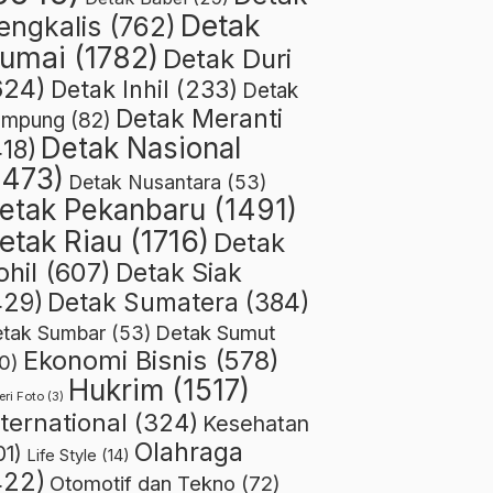
Detak
engkalis
(762)
umai
(1782)
Detak Duri
624)
Detak Inhil
(233)
Detak
Detak Meranti
ampung
(82)
Detak Nasional
418)
1473)
Detak Nusantara
(53)
etak Pekanbaru
(1491)
etak Riau
(1716)
Detak
ohil
(607)
Detak Siak
429)
Detak Sumatera
(384)
Detak Sumut
tak Sumbar
(53)
Ekonomi Bisnis
(578)
0)
Hukrim
(1517)
eri Foto
(3)
nternational
(324)
Kesehatan
Olahraga
01)
Life Style
(14)
422)
Otomotif dan Tekno
(72)