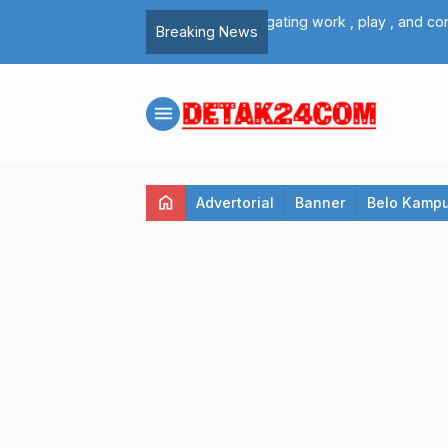
, and connectivity for a better
INFO BMKG : Hujan Masih B
Breaking News
Riau
menu
home
Advertorial
Banner
Belo Kamp