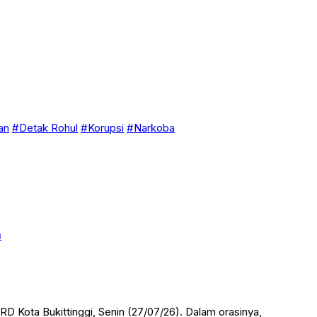
an
#Detak Rohul
#Korupsi
#Narkoba
n
Kota Bukittinggi, Senin (27/07/26). Dalam orasinya,