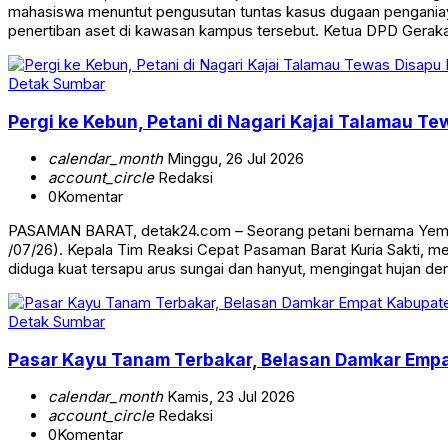
mahasiswa menuntut pengusutan tuntas kasus dugaan penganiay
penertiban aset di kawasan kampus tersebut. Ketua DPD Gerak
Detak Sumbar
Pergi ke Kebun, Petani di Nagari Kajai Talamau Te
calendar_month
Minggu, 26 Jul 2026
account_circle
Redaksi
0
Komentar
PASAMAN BARAT, detak24.com – Seorang petani bernama Yempin
/07/26). Kepala Tim Reaksi Cepat Pasaman Barat Kuria Sakti, 
diduga kuat tersapu arus sungai dan hanyut, mengingat hujan de
Detak Sumbar
Pasar Kayu Tanam Terbakar, Belasan Damkar Empa
calendar_month
Kamis, 23 Jul 2026
account_circle
Redaksi
0
Komentar