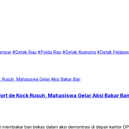
ampar
#Detak Riau
#Polda Riau
#Detak Kuansing
#Detak Pelalaw
 Fort de Kock Rusuh, Mahasiswa Gelar Aksi Bakar Ba
membakar ban bekas dalam aksi demontrasi di depan kantor DPRD 