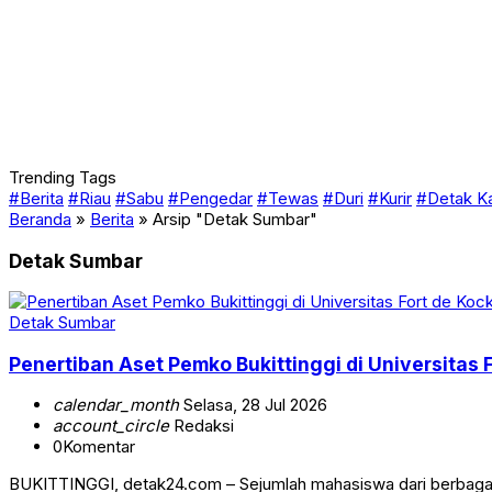
Trending Tags
#Berita
#Riau
#Sabu
#Pengedar
#Tewas
#Duri
#Kurir
#Detak K
Beranda
»
Berita
»
Arsip "Detak Sumbar"
Detak Sumbar
Detak Sumbar
Penertiban Aset Pemko Bukittinggi di Universitas
calendar_month
Selasa, 28 Jul 2026
account_circle
Redaksi
0
Komentar
BUKITTINGGI, detak24.com – Sejumlah mahasiswa dari berbagai 