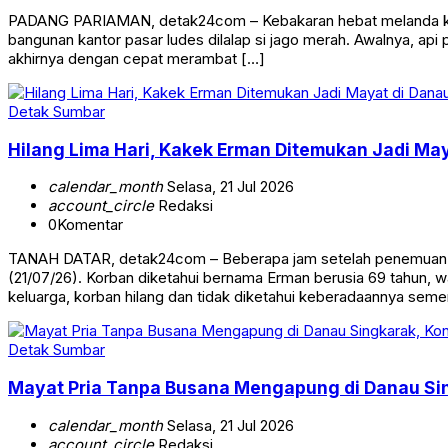
PADANG PARIAMAN, detak24com – Kebakaran hebat melanda kawa
bangunan kantor pasar ludes dilalap si jago merah. Awalnya, api
akhirnya dengan cepat merambat […]
Detak Sumbar
Hilang Lima Hari, Kakek Erman Ditemukan Jadi Ma
calendar_month
Selasa, 21 Jul 2026
account_circle
Redaksi
0
Komentar
TANAH DATAR, detak24com – Beberapa jam setelah penemuan sos
(21/07/26). Korban diketahui bernama Erman berusia 69 tahun, 
keluarga, korban hilang dan tidak diketahui keberadaannya sem
Detak Sumbar
Mayat Pria Tanpa Busana Mengapung di Danau Si
calendar_month
Selasa, 21 Jul 2026
account_circle
Redaksi