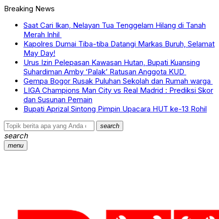
Breaking News
Saat Cari Ikan, Nelayan Tua Tenggelam Hilang di Tanah
Merah Inhil
Kapolres Dumai Tiba-tiba Datangi Markas Buruh, Selamat
May Day!
Urus Izin Pelepasan Kawasan Hutan, Bupati Kuansing
Suhardiman Amby ‘Palak’ Ratusan Anggota KUD
Gempa Bogor Rusak Puluhan Sekolah dan Rumah warga
LIGA Champions Man City vs Real Madrid : Prediksi Skor
dan Susunan Pemain
Bupati Aprizal Sintong Pimpin Upacara HUT ke-13 Rohil
search
search
menu