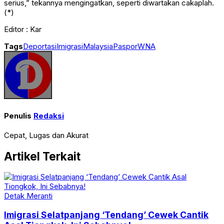
serius,” tekannya mengingatkan, seperti diwartakan cakaplah.
(*)
Editor : Kar
Tags
Deportasi
Imigrasi
Malaysia
Paspor
WNA
Penulis
Redaksi
Cepat, Lugas dan Akurat
Artikel Terkait
Detak Meranti
Imigrasi Selatpanjang ‘Tendang’ Cewek Cantik