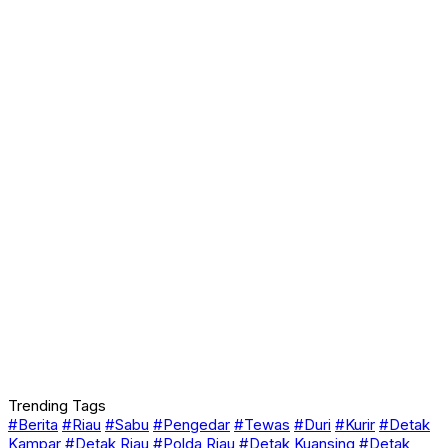
Trending Tags
#Berita
#Riau
#Sabu
#Pengedar
#Tewas
#Duri
#Kurir
#Detak
Kampar
#Detak Riau
#Polda Riau
#Detak Kuansing
#Detak