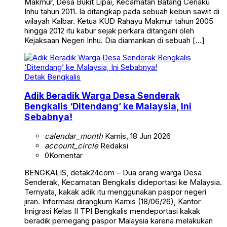
Makmur, Desa Bukit Lipai, Kecamatan Batang Cenaku
Inhu tahun 2011. Ia ditangkap pada sebuah kebun sawit di
wilayah Kalbar. Ketua KUD Rahayu Makmur tahun 2005
hingga 2012 itu kabur sejak perkara ditangani oleh
Kejaksaan Negeri Inhu. Dia diamankan di sebuah […]
Detak Bengkalis
Adik Beradik Warga Desa Senderak
Bengkalis ‘Ditendang’ ke Malaysia, Ini
Sebabnya!
calendar_month
Kamis, 18 Jun 2026
account_circle
Redaksi
0
Komentar
BENGKALIS, detak24com – Dua orang warga Desa
Senderak, Kecamatan Bengkalis dideportasi ke Malaysia.
Ternyata, kakak adik itu menggunakan paspor negeri
jiran. Informasi dirangkum Kamis (18/06/26), Kantor
Imigrasi Kelas II TPI Bengkalis mendeportasi kakak
beradik pemegang paspor Malaysia karena melakukan