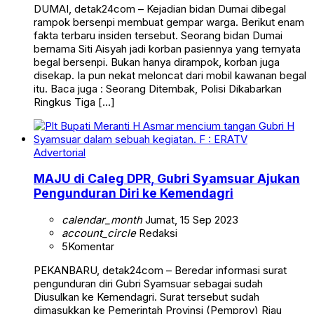
DUMAI, detak24com – Kejadian bidan Dumai dibegal
rampok bersenpi membuat gempar warga. Berikut enam
fakta terbaru insiden tersebut. Seorang bidan Dumai
bernama Siti Aisyah jadi korban pasiennya yang ternyata
begal bersenpi. Bukan hanya dirampok, korban juga
disekap. Ia pun nekat meloncat dari mobil kawanan begal
itu. Baca juga : Seorang Ditembak, Polisi Dikabarkan
Ringkus Tiga […]
Advertorial
MAJU di Caleg DPR, Gubri Syamsuar Ajukan
Pengunduran Diri ke Kemendagri
calendar_month
Jumat, 15 Sep 2023
account_circle
Redaksi
5
Komentar
PEKANBARU, detak24com – Beredar informasi surat
pengunduran diri Gubri Syamsuar sebagai sudah
Diusulkan ke Kemendagri. Surat tersebut sudah
dimasukkan ke Pemerintah Provinsi (Pemprov) Riau