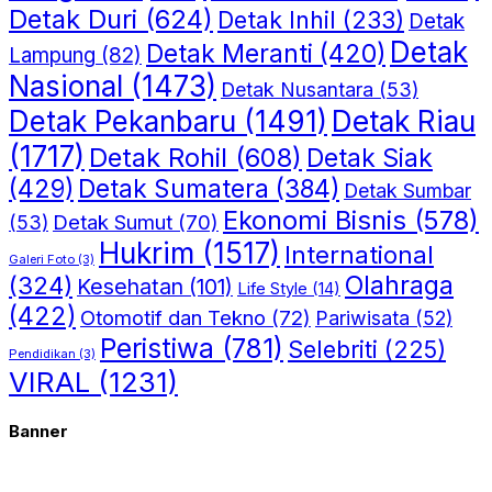
Detak Duri
(624)
Detak Inhil
(233)
Detak
Detak
Detak Meranti
(420)
Lampung
(82)
Nasional
(1473)
Detak Nusantara
(53)
Detak Riau
Detak Pekanbaru
(1491)
(1717)
Detak Rohil
(608)
Detak Siak
(429)
Detak Sumatera
(384)
Detak Sumbar
Ekonomi Bisnis
(578)
Detak Sumut
(70)
(53)
Hukrim
(1517)
International
Galeri Foto
(3)
(324)
Olahraga
Kesehatan
(101)
Life Style
(14)
(422)
Otomotif dan Tekno
(72)
Pariwisata
(52)
Peristiwa
(781)
Selebriti
(225)
Pendidikan
(3)
VIRAL
(1231)
Banner