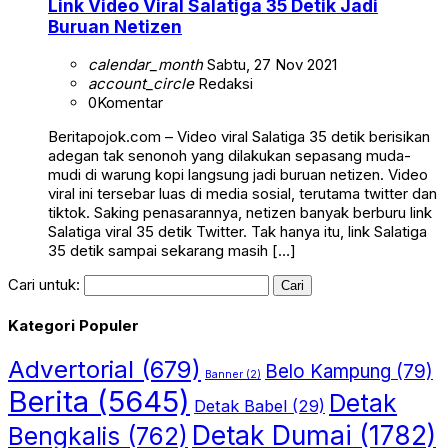
Link Video Viral Salatiga 35 Detik Jadi
Buruan Netizen
calendar_month
Sabtu, 27 Nov 2021
account_circle
Redaksi
0
Komentar
Beritapojok.com – Video viral Salatiga 35 detik berisikan
adegan tak senonoh yang dilakukan sepasang muda-
mudi di warung kopi langsung jadi buruan netizen. Video
viral ini tersebar luas di media sosial, terutama twitter dan
tiktok. Saking penasarannya, netizen banyak berburu link
Salatiga viral 35 detik Twitter. Tak hanya itu, link Salatiga
35 detik sampai sekarang masih […]
Cari untuk:
Kategori Populer
Advertorial
(679)
Belo Kampung
(79)
Banner
(2)
Berita
(5645)
Detak
Detak Babel
(29)
Detak Dumai
(1782)
Bengkalis
(762)