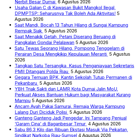
Nerbit Besar Dumai
6 Agustus 2026
Usaha Galian C di Kawasan Bukit Mangkol Ilegal,
DPMPTSP: Seharusnya Tak Boleh Ada Aktivitas!
5
Agustus 2026
Saat Mandi, Bocah 13 Tahun Hilang di Sungai Kampung
Rempak Siak
5 Agustus 2026
Saat Menakik Getah, Petani Diserang Beruang di
Pangkalan Gondai Pelalawan
5 Agustus 2026
Satu Tewas Seorang Hilang, Pompong Tenggelam di
Perairan Desa Mengkikip Kepulauan Meranti
5 Agustus
2026
Tangkap Satu Tersangka, Kasus Penganiayaan Sekretaris
PMII Ditangani Polda Riau
5 Agustus 2026
Gegara Temuan BPK, Kantin Sekolah Tutup Permanen di
Pekanbaru
5 Agustus 2026
YBH Triak Sakti dan LAMR Kota Dumai Jalin MoU,
Perkuat Akses Bantuan Hukum bagi Masyarakat Kurang
Mampu
5 Agustus 2026
Ancam Ayah Pakai Samurai, Remaja Warga Kampung
Lalang Duri Diciduk Polisi
5 Agustus 2026
Ganteng Ganteng Jadi Pengedar, Ini Tampang Penjual
‘Garam Cina’ di Baganbesar Timur
4 Agustus 2026
Sabu 86,3 Kilo dan Ribuan Ekstasi Masuk Via Pekaitan,
Sindikat Narkoba Riau-Sumsel
4 Agustus 2026