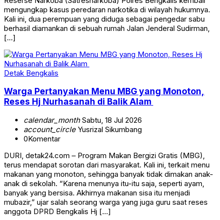
Reserse Narkoba (Satresnarkoba) Polres Bengkalis kembali
mengungkap kasus peredaran narkotika di wilayah hukumnya.
Kali ini, dua perempuan yang diduga sebagai pengedar sabu
berhasil diamankan di sebuah rumah Jalan Jenderal Sudirman,
[…]
Detak Bengkalis
Warga Pertanyakan Menu MBG yang Monoton,
Reses Hj Nurhasanah di Balik Alam
calendar_month
Sabtu, 18 Jul 2026
account_circle
Yusrizal Sikumbang
0
Komentar
DURI, detak24.com – Program Makan Bergizi Gratis (MBG),
terus mendapat sorotan dari masyarakat. Kali ini, terkait menu
makanan yang monoton, sehingga banyak tidak dimakan anak-
anak di sekolah. “Karena menunya itu-itu saja, seperti ayam,
banyak yang bersisa. Akhirnya makanan sisa itu menjadi
mubazir,” ujar salah seorang warga yang juga guru saat reses
anggota DPRD Bengkalis Hj […]