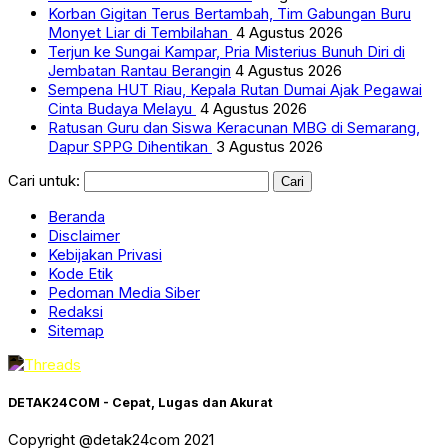
Korban Gigitan Terus Bertambah, Tim Gabungan Buru
Monyet Liar di Tembilahan
4 Agustus 2026
Terjun ke Sungai Kampar, Pria Misterius Bunuh Diri di
Jembatan Rantau Berangin
4 Agustus 2026
Sempena HUT Riau, Kepala Rutan Dumai Ajak Pegawai
Cinta Budaya Melayu
4 Agustus 2026
Ratusan Guru dan Siswa Keracunan MBG di Semarang,
Dapur SPPG Dihentikan
3 Agustus 2026
Cari untuk:
Beranda
Disclaimer
Kebijakan Privasi
Kode Etik
Pedoman Media Siber
Redaksi
Sitemap
DETAK24COM - Cepat, Lugas dan Akurat
Copyright @detak24com 2021