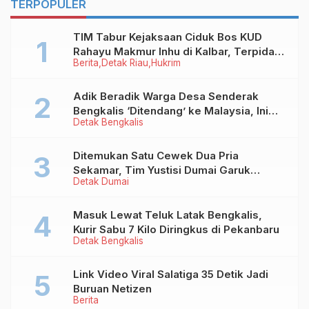
TERPOPULER
TIM Tabur Kejaksaan Ciduk Bos KUD
Rahayu Makmur Inhu di Kalbar, Terpidana
Berita
Detak Riau
Hukrim
Kredit Fiktif Rp2,8 M
Adik Beradik Warga Desa Senderak
Bengkalis ‘Ditendang’ ke Malaysia, Ini
Detak Bengkalis
Sebabnya!
Ditemukan Satu Cewek Dua Pria
Sekamar, Tim Yustisi Dumai Garuk
Detak Dumai
Puluhan Pasangan Mesum
Masuk Lewat Teluk Latak Bengkalis,
Kurir Sabu 7 Kilo Diringkus di Pekanbaru
Detak Bengkalis
Link Video Viral Salatiga 35 Detik Jadi
Buruan Netizen
Berita