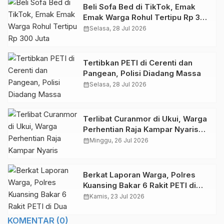
Beli Sofa Bed di TikTok, Emak
Emak Warga Rohul Tertipu Rp 300
Juta
calendar_month
Selasa, 28 Jul 2026
Tertibkan PETI di Cerenti dan
Pangean, Polisi Diadang Massa
calendar_month
Selasa, 28 Jul 2026
Terlibat Curanmor di Ukui, Warga
Perhentian Raja Kampar Nyaris
Dihakimi Massa
calendar_month
Minggu, 26 Jul 2026
Berkat Laporan Warga, Polres
Kuansing Bakar 6 Rakit PETI di
Dua Kecamatan
calendar_month
Kamis, 23 Jul 2026
KOMENTAR (0)