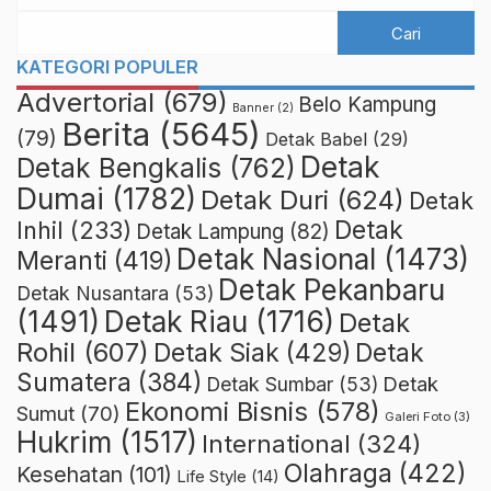
KATEGORI POPULER
Advertorial
(679)
Belo Kampung
Banner
(2)
Berita
(5645)
(79)
Detak Babel
(29)
Detak
Detak Bengkalis
(762)
Dumai
(1782)
Detak Duri
(624)
Detak
Detak
Inhil
(233)
Detak Lampung
(82)
Detak Nasional
(1473)
Meranti
(419)
Detak Pekanbaru
Detak Nusantara
(53)
Detak Riau
(1716)
(1491)
Detak
Rohil
(607)
Detak Siak
(429)
Detak
Sumatera
(384)
Detak
Detak Sumbar
(53)
Ekonomi Bisnis
(578)
Sumut
(70)
Galeri Foto
(3)
Hukrim
(1517)
International
(324)
Olahraga
(422)
Kesehatan
(101)
Life Style
(14)