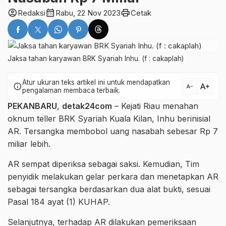
account_circle
calendar_month
print
Redaksi
Rabu, 22 Nov 2023
Cetak
Jaksa tahan karyawan BRK Syariah Inhu. (f : cakaplah)
Atur ukuran teks artikel ini untuk mendapatkan
text_increase
info
text_decrease
pengalaman membaca terbaik.
PEKANBARU
,
detak24com
– Kejati Riau menahan
oknum teller BRK Syariah Kuala Kilan, Inhu berinisial
AR. Tersangka membobol uang nasabah sebesar Rp 7
miliar lebih.
AR sempat diperiksa sebagai saksi. Kemudian, Tim
penyidik melakukan gelar perkara dan menetapkan AR
sebagai tersangka berdasarkan dua alat bukti, sesuai
Pasal 184 ayat (1) KUHAP.
Selanjutnya, terhadap AR dilakukan pemeriksaan