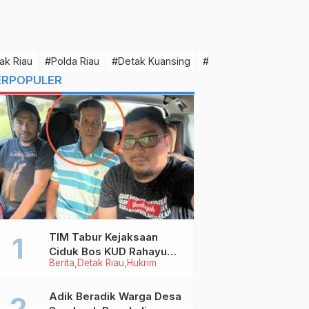
ak Riau
#Polda Riau
#Detak Kuansing
#Detak Pelalawan
#D
ERPOPULER
TIM Tabur Kejaksaan
Ciduk Bos KUD Rahayu
Berita
Detak Riau
Hukrim
Makmur Inhu di Kalbar,
Terpidana Kredit Fiktif
Rp2,8 M
Adik Beradik Warga Desa