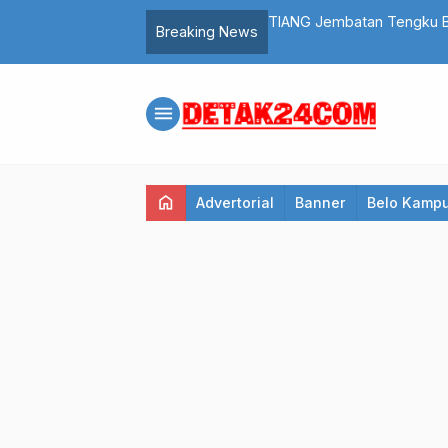
ia Ini Bunuh Emak-emak Pemilik Warung
TIANG Jembatan Tengku Bu
Breaking News
menu
home
Advertorial
Banner
Belo Kamp