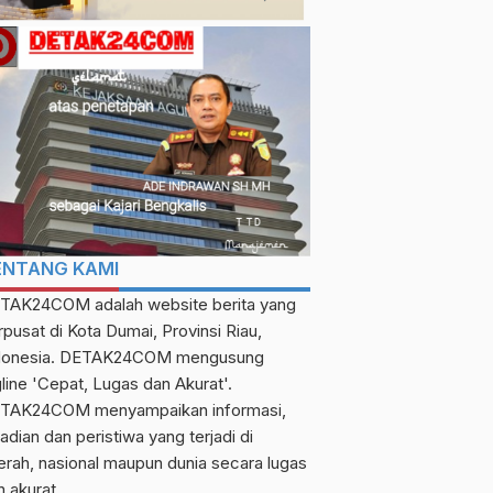
Berita
Olahraga
Advertorial
Mykhaylo Mudryk
KPU Meranti Lantik 45
Momok Bagi 4 Pemain
Anggota PPK Pilkada
ENTANG KAMI
Arsenal
2024: Jaga Netralitas
calendar_month
calendar_month
Rabu, 11 Jan 2023
Kamis, 16 Mei 2024
TAK24COM adalah website berita yang
dan Integritas!
rpusat di Kota Dumai, Provinsi Riau,
donesia. DETAK24COM mengusung
gline 'Cepat, Lugas dan Akurat'.
TAK24COM menyampaikan informasi,
adian dan peristiwa yang terjadi di
erah, nasional maupun dunia secara lugas
n akurat.