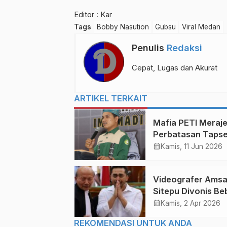
Editor : Kar
Tags
Bobby Nasution
Gubsu
Viral Medan
Penulis
Redaksi
Cepat, Lugas dan Akurat
ARTIKEL TERKAIT
Mafia PETI Meraje
Perbatasan Tapse
Madina, Mahasis
calendar_month
Kamis, 11 Jun 2026
Desak Polda Sum
Usut Tuntas
Videografer Amsa
Sitepu Divonis Be
Ini Alasan Hakim!
calendar_month
Kamis, 2 Apr 2026
REKOMENDASI UNTUK ANDA