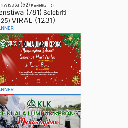
riwisata
(52)
Pendidikan
(3)
eristiwa
(781)
Selebriti
VIRAL
(1231)
225)
ANNER
ANNER