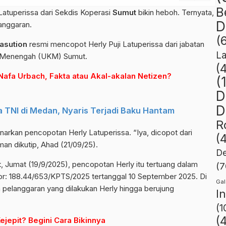
B
atuperissa dari Sekdis Koperasi
Sumut
bikin heboh. Ternyata,
D
anggaran.
(
asution
resmi mencopot Herly Puji Latuperissa dari jabatan
L
an Menengah (UKM) Sumut.
(
Nafa Urbach, Fakta atau Akal-akalan Netizen?
(
D
D
TNI di Medan, Nyaris Terjadi Baku Hantam
R
rkan pencopotan Herly Latuperissa. “Iya, dicopot dari
(
man dikutip, Ahad (21/09/25).
De
t
, Jumat (19/9/2025), pencopotan Herly itu tertuang dalam
(7
: 188.44/653/KPTS/2025 tertanggal 10 September 2025. Di
Gal
h pelanggaran yang dilakukan Herly hingga berujung
I
(1
(
ejepit? Begini Cara Bikinnya