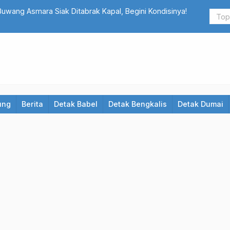
wang Asmara Siak Ditabrak Kapal, Begini Kondisinya!
Irjen Sambo
ung
Berita
Detak Babel
Detak Bengkalis
Detak Dumai