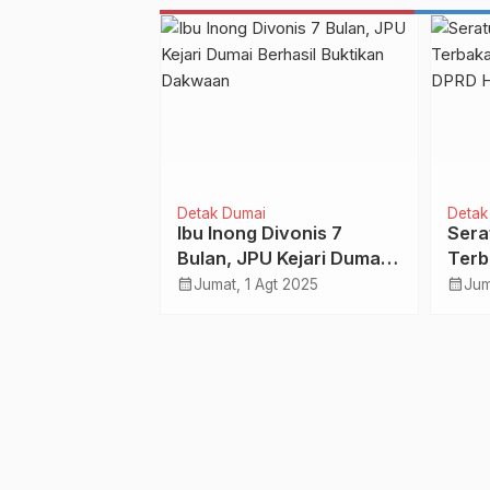
aga
Detak Dumai
Detak 
s Chelsea 4-1,
Ibu Inong Divonis 7
Sera
igit Jari di
Bulan, JPU Kejari Dumai
Terb
Lawan
Berhasil Buktikan
Inhi
calendar_month
calendar_month
0 Okt 2022
Jumat, 1 Agt 2025
Jum
Dakwaan
Bant