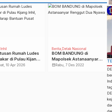
Inhil
Berita
Detak Nasional
tusan Rumah Ludes
BOM BANDUNG di
akar di Pulau Kijang
Mapolsek Astanaanyar
T
l, DPRD Harap
Renggut Dua Nyawa
calendar_month
at, 10 Apr 2026
Rabu, 7 Des 2022
DE
uan Pusat
be
In
ta
DE
kej
da
da