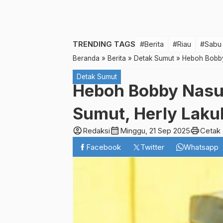
TRENDING TAGS
#Berita
#Riau
#Sabu
Beranda
»
Berita
»
Detak Sumut
»
Heboh Bobby
Detak Sumut
Heboh Bobby Nasut
Sumut, Herly Laku
account_circle
calendar_month
print
Redaksi
Minggu, 21 Sep 2025
Cetak
Facebook
Twitter
Whatsapp