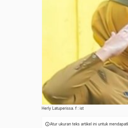
Herly Latuperissa. f : ist
info
Atur ukuran teks artikel ini untuk mendap