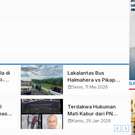
la di
Lakalantas Bus
l-
Halmahera vs Pikap
B
wa
Ayam di Tol Medan,
calendar_month
Senin, 11 Mei 2026
ut
Empat Meregang
Nyawa, 3 Penumpang
l
Terdakwa Hukuman
Warga Dumai
bas,
Mati Kabur dari PN
Lubuk Pakam, Ini
calendar_month
Kamis, 29 Jan 2026
Kronologisnya!