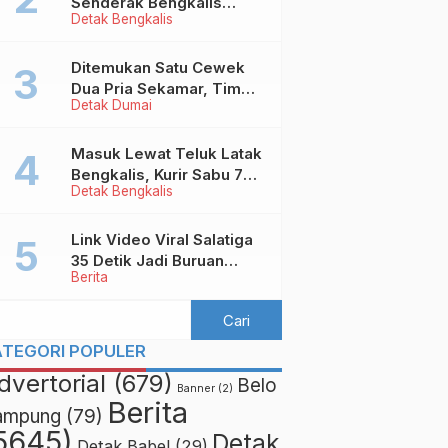
Senderak Bengkalis
Detak Bengkalis
‘Ditendang’ ke Malaysia,
Ini Sebabnya!
Ditemukan Satu Cewek
Dua Pria Sekamar, Tim
Detak Dumai
Yustisi Dumai Garuk
Puluhan Pasangan
Mesum
Masuk Lewat Teluk Latak
Bengkalis, Kurir Sabu 7
Detak Bengkalis
Kilo Diringkus di
Pekanbaru
Link Video Viral Salatiga
35 Detik Jadi Buruan
Berita
Netizen
ATEGORI POPULER
dvertorial
(679)
Belo
Banner
(2)
Berita
ampung
(79)
5645)
Detak
Detak Babel
(29)