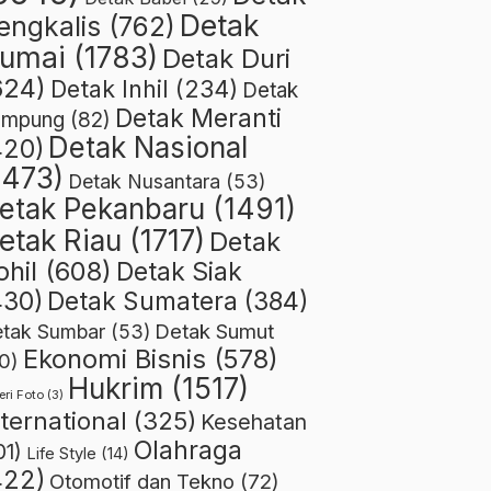
Detak
engkalis
(762)
umai
(1783)
Detak Duri
624)
Detak Inhil
(234)
Detak
Detak Meranti
ampung
(82)
Detak Nasional
420)
1473)
Detak Nusantara
(53)
etak Pekanbaru
(1491)
etak Riau
(1717)
Detak
ohil
(608)
Detak Siak
430)
Detak Sumatera
(384)
Detak Sumut
tak Sumbar
(53)
Ekonomi Bisnis
(578)
0)
Hukrim
(1517)
eri Foto
(3)
nternational
(325)
Kesehatan
Olahraga
01)
Life Style
(14)
422)
Otomotif dan Tekno
(72)