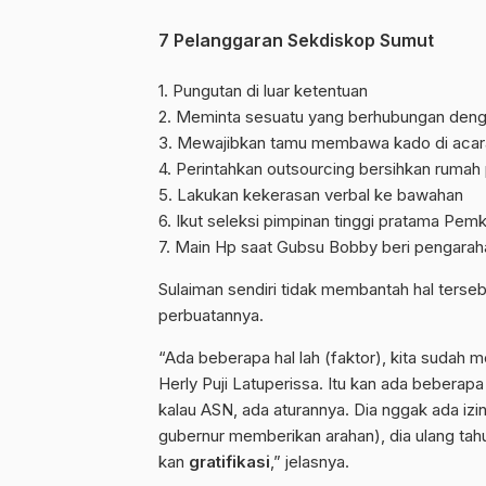
7 Pelanggaran Sekdiskop Sumut
1. Pungutan di luar ketentuan
2. Meminta sesuatu yang berhubungan deng
3. Mewajibkan tamu membawa kado di acara
4. Perintahkan outsourcing bersihkan rumah 
5. Lakukan kekerasan verbal ke bawahan
6. Ikut seleksi pimpinan tinggi pratama Pem
7. Main Hp saat Gubsu Bobby beri pengarah
Sulaiman sendiri tidak membantah hal terse
perbuatannya.
“Ada beberapa hal lah (faktor), kita sudah
Herly Puji Latuperissa. Itu kan ada beberapa a
kalau ASN, ada aturannya. Dia nggak ada izin
gubernur memberikan arahan), dia ulang t
kan
gratifikasi
,” jelasnya.