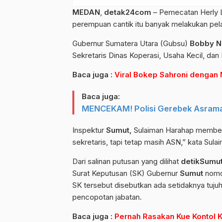
MEDAN
,
detak24com
– Pemecatan Herly L
perempuan cantik itu banyak melakukan pel
Gubernur Sumatera Utara (Gubsu)
Bobby N
Sekretaris Dinas Koperasi, Usaha Kecil, d
Baca juga :
Viral Bokep Sahroni dengan 
Baca juga:
MENCEKAM! Polisi Gerebek Asrama 
Inspektur
Sumut,
Sulaiman Harahap membena
sekretaris, tapi tetap masih ASN,” kata Sulai
Dari salinan putusan yang dilihat
detikSumu
Surat Keputusan (SK) Gubernur
Sumut
nomor
SK tersebut disebutkan ada setidaknya tuju
pencopotan jabatan.
Baca juga :
Pernah Rasakan Kue Kontol K