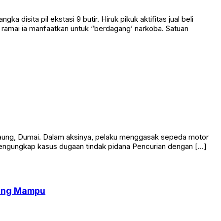
sita pil ekstasi 9 butir. Hiruk pikuk aktifitas jual beli
 ramai ia manfaatkan untuk “berdagang’ narkoba. Satuan
k Gaung, Dumai. Dalam aksinya, pelaku menggasak sepeda motor
 mengungkap kasus dugaan tindak pidana Pencurian dengan […]
rang Mampu