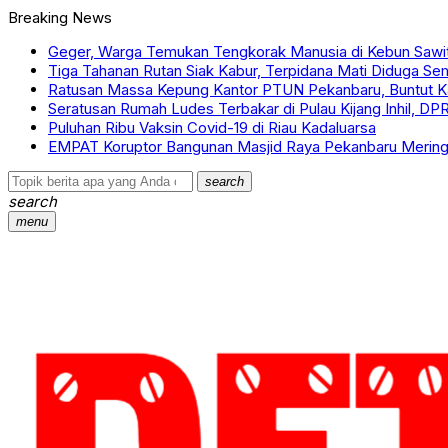
Breaking News
Geger, Warga Temukan Tengkorak Manusia di Kebun Sawit 
Tiga Tahanan Rutan Siak Kabur, Terpidana Mati Diduga Se
Ratusan Massa Kepung Kantor PTUN Pekanbaru, Buntut K
Seratusan Rumah Ludes Terbakar di Pulau Kijang Inhil, D
Puluhan Ribu Vaksin Covid-19 di Riau Kadaluarsa
EMPAT Koruptor Bangunan Masjid Raya Pekanbaru Mering
search
search
menu