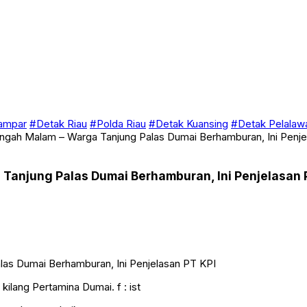
ampar
#Detak Riau
#Polda Riau
#Detak Kuansing
#Detak Pelalaw
ngah Malam – Warga Tanjung Palas Dumai Berhamburan, Ini Penj
Tanjung Palas Dumai Berhamburan, Ini Penjelasan 
ilang Pertamina Dumai. f : ist