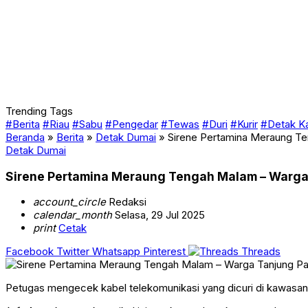
Trending Tags
#Berita
#Riau
#Sabu
#Pengedar
#Tewas
#Duri
#Kurir
#Detak K
Beranda
»
Berita
»
Detak Dumai
»
Sirene Pertamina Meraung Te
Detak Dumai
Sirene Pertamina Meraung Tengah Malam – Warga 
account_circle
Redaksi
calendar_month
Selasa, 29 Jul 2025
print
Cetak
Facebook
Twitter
Whatsapp
Pinterest
Threads
Petugas mengecek kabel telekomunikasi yang dicuri di kawasan k