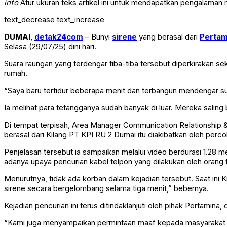
info
Atur ukuran teks artikel ini untuk mendapatkan pengalaman
text_decrease
text_increase
DUMAI
,
detak24com
– Bunyi
sirene
yang berasal dari
Pertam
Selasa (29/07/25) dini hari.
Suara raungan yang terdengar tiba-tiba tersebut diperkirakan s
rumah.
“Saya baru tertidur beberapa menit dan terbangun mendengar s
Ia melihat para tetangganya sudah banyak di luar. Mereka saling
Di tempat terpisah, Area Manager Communication Relationship
berasal dari Kilang PT KPI RU 2 Dumai itu diakibatkan oleh perc
Penjelasan tersebut ia sampaikan melalui video berdurasi 1.28 me
adanya upaya pencurian kabel telpon yang dilakukan oleh orang t
Menurutnya, tidak ada korban dalam kejadian tersebut. Saat in
sirene secara bergelombang selama tiga menit,” bebernya.
Kejadian pencurian ini terus ditindaklanjuti oleh pihak Pertamin
“Kami juga menyampaikan permintaan maaf kepada masyarakat at