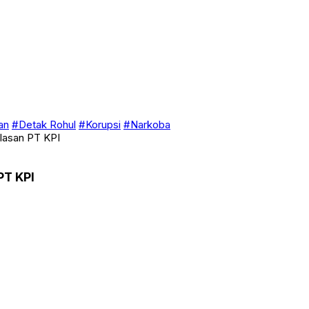
an
#Detak Rohul
#Korupsi
#Narkoba
elasan PT KPI
PT KPI