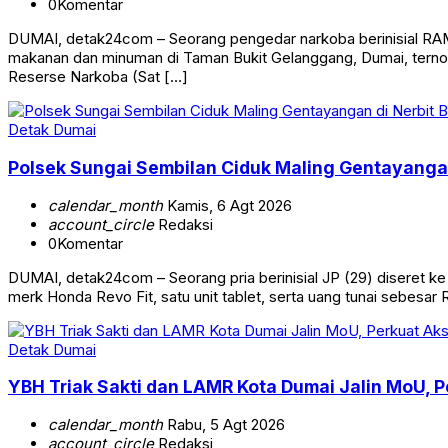
0
Komentar
DUMAI, detak24com – Seorang pengedar narkoba berinisial RAM (22
makanan dan minuman di Taman Bukit Gelanggang, Dumai, ternoda
Reserse Narkoba (Sat […]
Detak Dumai
Polsek Sungai Sembilan Ciduk Maling Gentayangan
calendar_month
Kamis, 6 Agt 2026
account_circle
Redaksi
0
Komentar
DUMAI, detak24com – Seorang pria berinisial JP (29) diseret k
merk Honda Revo Fit, satu unit tablet, serta uang tunai sebes
Detak Dumai
YBH Triak Sakti dan LAMR Kota Dumai Jalin MoU,
calendar_month
Rabu, 5 Agt 2026
account_circle
Redaksi