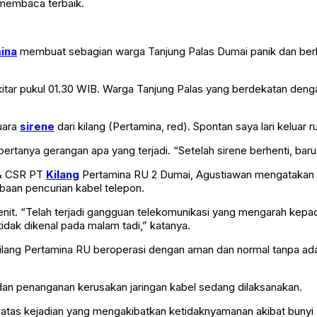
 membaca terbaik.
ina
membuat sebagian warga Tanjung Palas Dumai panik dan ber
ekitar pukul 01.30 WIB. Warga Tanjung Palas yang berdekatan deng
uara
sirene
dari kilang (Pertamina, red). Spontan saya lari keluar
 bertanya gerangan apa yang terjadi. “Setelah sirene berhenti, ba
 & CSR PT
Kilang
Pertamina RU 2 Dumai, Agustiawan mengataka
obaan pencurian kabel telepon.
nit. “Telah terjadi gangguan telekomunikasi yang mengarah kepada 
idak dikenal pada malam tadi,” katanya.
i Kilang Pertamina RU beroperasi dengan aman dan normal tanpa a
a, dan penanganan kerusakan jaringan kabel sedang dilaksanakan.
as kejadian yang mengakibatkan ketidaknyamanan akibat bunyi si