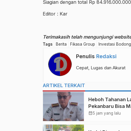
Siagian dengan total Rp 84.916.000.00
Editor : Kar
Terimakasih telah mengunjungi website 
Tags
Berita
Fikasa Group
Investasi Bodong
Penulis
Redaksi
Cepat, Lugas dan Akurat
ARTIKEL TERKAIT
Heboh Tahanan L
Pekanbaru Bisa 
Siang di Rumah,
calendar_month
5 jam yang lalu
Kalapas Dicopot