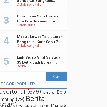
Senderak Bengkalis
Detak Bengkalis
‘Ditendang’ ke Malaysia,
Ini Sebabnya!
Ditemukan Satu Cewek
Dua Pria Sekamar, Tim
Detak Dumai
Yustisi Dumai Garuk
Puluhan Pasangan
Mesum
Masuk Lewat Teluk Latak
Bengkalis, Kurir Sabu 7
Detak Bengkalis
Kilo Diringkus di
Pekanbaru
Link Video Viral Salatiga
35 Detik Jadi Buruan
Berita
Netizen
ATEGORI POPULER
dvertorial
(679)
Belo
Banner
(2)
Berita
ampung
(79)
5645)
Detak
Detak Babel
(29)