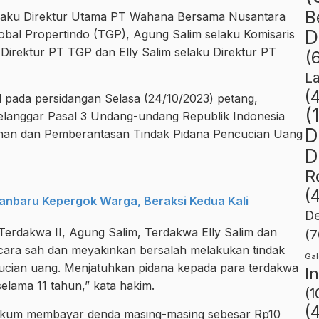
B
elaku Direktur Utama PT Wahana Bersama Nusantara
D
bal Propertindo (TGP), Agung Salim selaku Komisaris
Direktur PT TGP dan Elly Salim selaku Direktur PT
(
L
(
l pada persidangan Selasa (24/10/2023) petang,
(
langgar Pasal 3 Undang-undang Republik Indonesia
D
han dan Pemberantasan Tindak Pidana Pencucian Uang
D
R
(
nbaru Kepergok Warga, Beraksi Kedua Kali
De
Terdakwa II, Agung Salim, Terdakwa Elly Salim dan
(7
secara sah dan meyakinkan bersalah melakukan tindak
Gal
cian uang. Menjatuhkan pidana kepada para terdakwa
I
elama 11 tahun,” kata hakim.
(1
(
ihukum membayar denda masing-masing sebesar Rp10