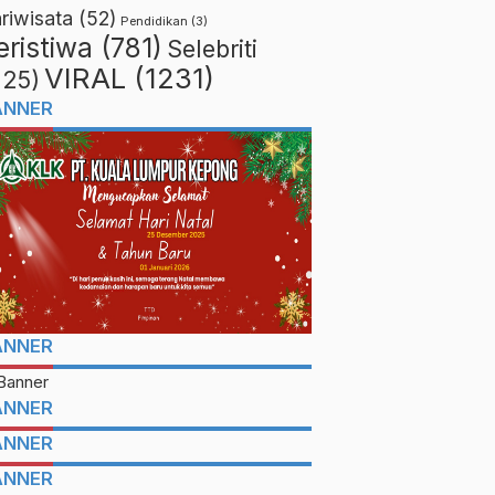
riwisata
(52)
Pendidikan
(3)
eristiwa
(781)
Selebriti
VIRAL
(1231)
225)
ANNER
ANNER
ANNER
ANNER
ANNER