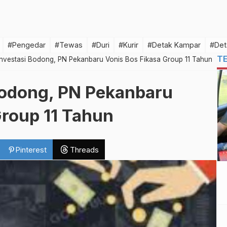
#Pengedar
#Tewas
#Duri
#Kurir
#Detak Kampar
#Det
T
nvestasi Bodong, PN Pekanbaru Vonis Bos Fikasa Group 11 Tahun
Bodong, PN Pekanbaru
Group 11 Tahun
Pinterest
Threads