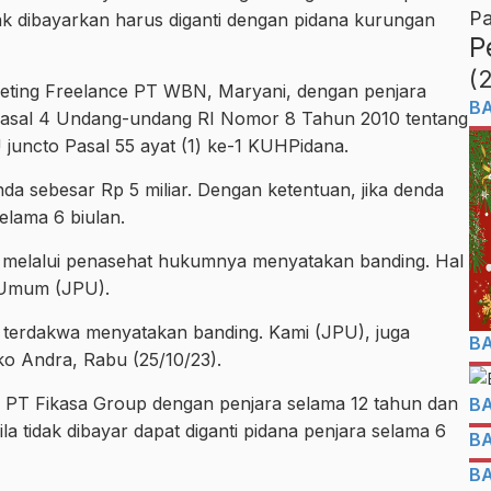
Pa
idak dibayarkan harus diganti dengan pidana kurungan
P
(
eting Freelance PT WBN, Maryani, dengan penjara
B
Pasal 4 Undang-undang RI Nomor 8 Tahun 2010 tentang
ncto Pasal 55 ayat (1) ke-1 KUHPidana.
 sebesar Rp 5 miliar. Dengan ketentuan, jika denda
elama 6 biulan.
 melalui penasehat hukumnya menyatakan banding. Hal
 Umum (JPU).
terdakwa menyatakan banding. Kami (JPU), juga
B
o Andra, Rabu (25/10/23).
PT Fikasa Group dengan penjara selama 12 tahun dan
B
la tidak dibayar dapat diganti pidana penjara selama 6
B
B