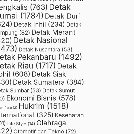
Detak
engkalis
(763)
umai
(1784)
Detak Duri
624)
Detak Inhil
(234)
Detak
Detak Meranti
ampung
(82)
Detak Nasional
420)
1473)
Detak Nusantara
(53)
etak Pekanbaru
(1492)
etak Riau
(1717)
Detak
ohil
(608)
Detak Siak
430)
Detak Sumatera
(384)
Detak Sumut
tak Sumbar
(53)
Ekonomi Bisnis
(578)
0)
Hukrim
(1518)
eri Foto
(3)
nternational
(325)
Kesehatan
Olahraga
01)
Life Style
(14)
422)
Otomotif dan Tekno
(72)