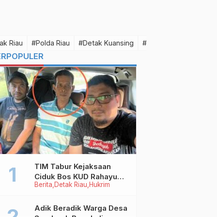
ak Riau
#Polda Riau
#Detak Kuansing
#Detak Pelalawan
#D
ERPOPULER
TIM Tabur Kejaksaan
Ciduk Bos KUD Rahayu
Berita
Detak Riau
Hukrim
Makmur Inhu di Kalbar,
Terpidana Kredit Fiktif
Rp2,8 M
Adik Beradik Warga Desa