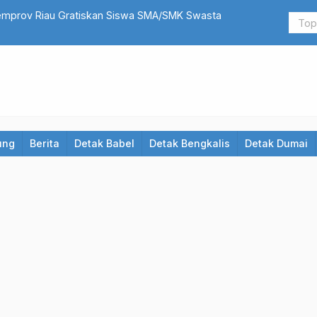
 Siak Bripka AS Resmi Dipecat
Satreskrim
Dijanjikan
ung
Berita
Detak Babel
Detak Bengkalis
Detak Dumai