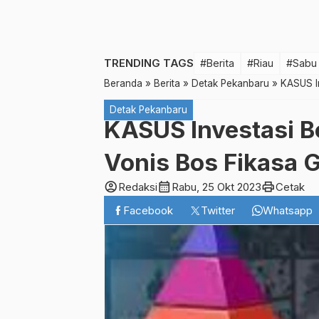
TRENDING TAGS
#Berita
#Riau
#Sabu
Beranda
»
Berita
»
Detak Pekanbaru
»
KASUS I
Detak Pekanbaru
KASUS Investasi 
Vonis Bos Fikasa 
account_circle
calendar_month
print
Redaksi
Rabu, 25 Okt 2023
Cetak
Facebook
Twitter
Whatsapp