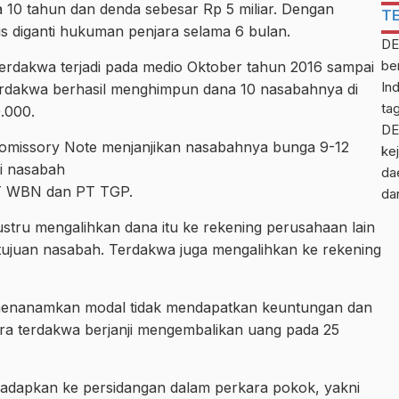
 10 tahun dan denda sebesar Rp 5 miliar. Dengan
T
rus diganti hukuman penjara selama 6 bulan.
DE
be
erdakwa terjadi pada medio Oktober tahun 2016 sampai
In
rdakwa berhasil menghimpun dana 10 nasabahnya di
ta
.000.
DE
 Promissory Note menjanjikan nasabahnya bunga 9-12
kej
si nasabah
da
T WBN dan PT TGP.
da
tru mengalihkan dana itu ke rekening perusahaan lain
tujuan nasabah. Terdakwa juga mengalihkan ke rekening
menanamkan modal tidak mendapatkan keuntungan dan
ra terdakwa berjanji mengembalikan uang pada 25
adapkan ke persidangan dalam perkara pokok, yakni