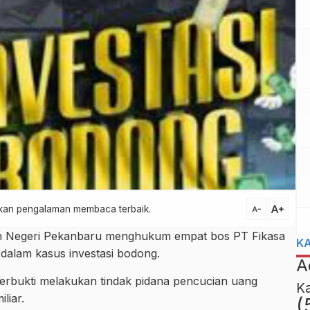
text_increase
atkan pengalaman membaca terbaik.
text_decrease
an Negeri Pekanbaru menghukum empat bos PT Fikasa
K
dalam kasus investasi bodong.
A
terbukti melakukan tindak pidana pencucian uang
K
liar.
(