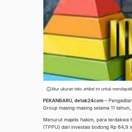
info
Atur ukuran teks artikel ini untuk mendap
PEKANBARU,
detak24com
– Pengadil
Group masing-masing selama 11 tahun, 
Menurut majelis hakim, para terdakwa 
(TPPU) dari investasi bodong Rp 84,9 mi