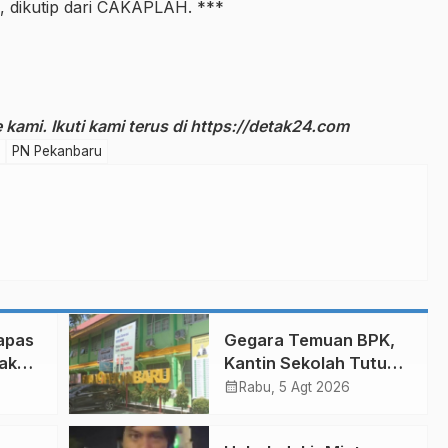
0, dikutip dari CAKAPLAH. ***
kami. Ikuti kami terus di
https://detak24.com
PN Pekanbaru
apas
Gegara Temuan BPK,
Makan
Kantin Sekolah Tutup
Permanen di
calendar_month
Rabu, 5 Agt 2026
Pekanbaru