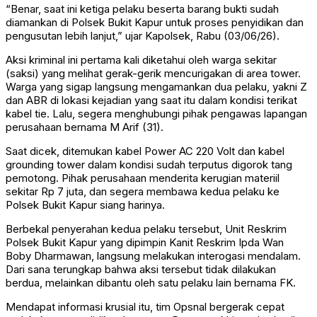
“Benar, saat ini ketiga pelaku beserta barang bukti sudah
diamankan di Polsek Bukit Kapur untuk proses penyidikan dan
pengusutan lebih lanjut,” ujar Kapolsek, Rabu (03/06/26).
Aksi kriminal ini pertama kali diketahui oleh warga sekitar
(saksi) yang melihat gerak-gerik mencurigakan di area tower.
Warga yang sigap langsung mengamankan dua pelaku, yakni Z
dan ABR di lokasi kejadian yang saat itu dalam kondisi terikat
kabel tie. Lalu, segera menghubungi pihak pengawas lapangan
perusahaan bernama M Arif (31).
Saat dicek, ditemukan kabel Power AC 220 Volt dan kabel
grounding tower dalam kondisi sudah terputus digorok tang
pemotong. Pihak perusahaan menderita kerugian materiil
sekitar Rp 7 juta, dan segera membawa kedua pelaku ke
Polsek Bukit Kapur siang harinya.
Berbekal penyerahan kedua pelaku tersebut, Unit Reskrim
Polsek Bukit Kapur yang dipimpin Kanit Reskrim Ipda Wan
Boby Dharmawan, langsung melakukan interogasi mendalam.
Dari sana terungkap bahwa aksi tersebut tidak dilakukan
berdua, melainkan dibantu oleh satu pelaku lain bernama FK.
Mendapat informasi krusial itu, tim Opsnal bergerak cepat