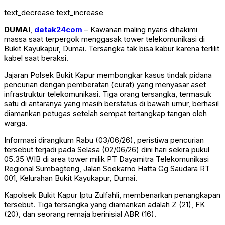
text_decrease
text_increase
DUMAI
,
detak24com
– Kawanan maling nyaris dihakimi
massa saat terpergok menggasak tower telekomunikasi di
Bukit Kayukapur, Dumai. Tersangka tak bisa kabur karena terlilit
kabel saat beraksi.
Jajaran Polsek Bukit Kapur membongkar kasus tindak pidana
pencurian dengan pemberatan (curat) yang menyasar aset
infrastruktur telekomunikasi. Tiga orang tersangka, termasuk
satu di antaranya yang masih berstatus di bawah umur, berhasil
diamankan petugas setelah sempat tertangkap tangan oleh
warga.
Informasi dirangkum Rabu (03/06/26), peristiwa pencurian
tersebut terjadi pada Selasa (02/06/26) dini hari sekira pukul
05.35 WIB di area tower milik PT Dayamitra Telekomunikasi
Regional Sumbagteng, Jalan Soekarno Hatta Gg Saudara RT
001, Kelurahan Bukit Kayukapur, Dumai.
Kapolsek Bukit Kapur Iptu Zulfahli, membenarkan penangkapan
tersebut. Tiga tersangka yang diamankan adalah Z (21), FK
(20), dan seorang remaja berinisial ABR (16).