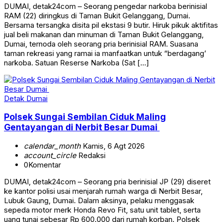
DUMAI, detak24com – Seorang pengedar narkoba berinisial
RAM (22) diringkus di Taman Bukit Gelanggang, Dumai.
Bersama tersangka disita pil ekstasi 9 butir. Hiruk pikuk aktifitas
jual beli makanan dan minuman di Taman Bukit Gelanggang,
Dumai, ternoda oleh seorang pria berinisial RAM. Suasana
taman rekreasi yang ramai ia manfaatkan untuk “berdagang’
narkoba. Satuan Reserse Narkoba (Sat […]
Detak Dumai
Polsek Sungai Sembilan Ciduk Maling
Gentayangan di Nerbit Besar Dumai
calendar_month
Kamis, 6 Agt 2026
account_circle
Redaksi
0
Komentar
DUMAI, detak24com – Seorang pria berinisial JP (29) diseret
ke kantor polisi usai menjarah rumah warga di Nerbit Besar,
Lubuk Gaung, Dumai. Dalam aksinya, pelaku menggasak
sepeda motor merk Honda Revo Fit, satu unit tablet, serta
uang tunai sebesar Rp 600.000 dari rumah korban. Polsek