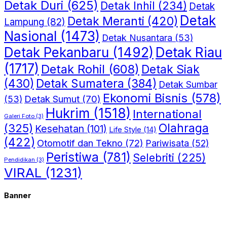
Detak Duri
(625)
Detak Inhil
(234)
Detak
Detak
Detak Meranti
(420)
Lampung
(82)
Nasional
(1473)
Detak Nusantara
(53)
Detak Riau
Detak Pekanbaru
(1492)
(1717)
Detak Rohil
(608)
Detak Siak
(430)
Detak Sumatera
(384)
Detak Sumbar
Ekonomi Bisnis
(578)
Detak Sumut
(70)
(53)
Hukrim
(1518)
International
Galeri Foto
(3)
(325)
Olahraga
Kesehatan
(101)
Life Style
(14)
(422)
Otomotif dan Tekno
(72)
Pariwisata
(52)
Peristiwa
(781)
Selebriti
(225)
Pendidikan
(3)
VIRAL
(1231)
Banner