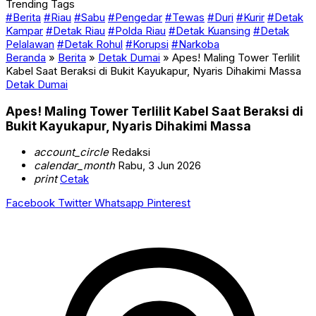
Trending Tags
#Berita
#Riau
#Sabu
#Pengedar
#Tewas
#Duri
#Kurir
#Detak
Kampar
#Detak Riau
#Polda Riau
#Detak Kuansing
#Detak
Pelalawan
#Detak Rohul
#Korupsi
#Narkoba
Beranda
»
Berita
»
Detak Dumai
»
Apes! Maling Tower Terlilit
Kabel Saat Beraksi di Bukit Kayukapur, Nyaris Dihakimi Massa
Detak Dumai
Apes! Maling Tower Terlilit Kabel Saat Beraksi di
Bukit Kayukapur, Nyaris Dihakimi Massa
account_circle
Redaksi
calendar_month
Rabu, 3 Jun 2026
print
Cetak
Facebook
Twitter
Whatsapp
Pinterest