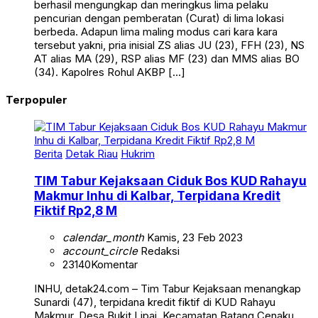
berhasil mengungkap dan meringkus lima pelaku
pencurian dengan pemberatan (Curat) di lima lokasi
berbeda. Adapun lima maling modus cari kara kara
tersebut yakni, pria inisial ZS alias JU (23), FFH (23), NS
AT alias MA (29), RSP alias MF (23) dan MMS alias BO
(34). Kapolres Rohul AKBP […]
Terpopuler
Berita
Detak Riau
Hukrim
TIM Tabur Kejaksaan Ciduk Bos KUD Rahayu
Makmur Inhu di Kalbar, Terpidana Kredit
Fiktif Rp2,8 M
calendar_month
Kamis, 23 Feb 2023
account_circle
Redaksi
23140
Komentar
INHU, detak24.com – Tim Tabur Kejaksaan menangkap
Sunardi (47), terpidana kredit fiktif di KUD Rahayu
Makmur, Desa Bukit Lipai, Kecamatan Batang Cenaku