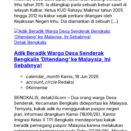
Inhu tahun 2011. Ia ditangkap pada sebuah kebun sawit di
wilayah Kalbar. Ketua KUD Rahayu Makmur tahun 2005
hingga 2012 itu kabur sejak perkara ditangani oleh
Kejaksaan Negeri Inhu. Dia diamankan di sebuah […]
Detak Bengkalis
Adik Beradik Warga Desa Senderak
Bengkalis ‘Ditendang’ ke Malaysia, Ini
Sebabnya!
calendar_month
Kamis, 18 Jun 2026
account_circle
Redaksi
0
Komentar
BENGKALIS, detak24com – Dua orang warga Desa
Senderak, Kecamatan Bengkalis dideportasi ke Malaysia.
Ternyata, kakak adik itu menggunakan paspor negeri
jiran. Informasi dirangkum Kamis (18/06/26), Kantor
Imigrasi Kelas II TPI Bengkalis mendeportasi kakak
beradik pemegang paspor Malaysia karena melakukan
pelanggaran keimigrasian pada Rabu (17/06/26). Mereka