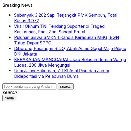
Breaking News
Sebanyak 3.202 Sapi Terjangkit PMK Sembuh, Total
Kasus 3.972
Viral! Oknum TNI Tendang Suporter di Tragedi
Kanjuruhan, Fadli Zon: Sangat Brutal
Puluhan Siswa SMKN 1 Kandis Keracunan MBG, BGN
Tutup Dapur SPPG
Diborong Pasangan RIDO, Abah Anies Gagal Maju Pilgub
DKI Jakarta
KEBAKARAN MANGGARAI Utara Belasan Rumah Warga
Ludes, 230 Jiwa Mengungsi
Usai Jalani Hukuman, 7 TKI Asal Riau dan Jambi
Dideportasi via Pelabuhan Dumai
search
search
menu