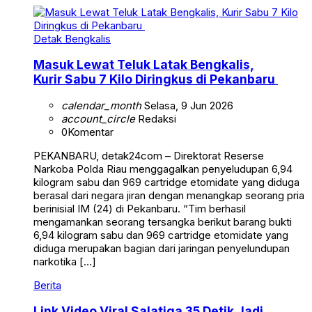
Detak Bengkalis
Masuk Lewat Teluk Latak Bengkalis,
Kurir Sabu 7 Kilo Diringkus di Pekanbaru
calendar_month
Selasa, 9 Jun 2026
account_circle
Redaksi
0
Komentar
PEKANBARU, detak24com – Direktorat Reserse
Narkoba Polda Riau menggagalkan penyeludupan 6,94
kilogram sabu dan 969 cartridge etomidate yang diduga
berasal dari negara jiran dengan menangkap seorang pria
berinisial IM (24) di Pekanbaru. “Tim berhasil
mengamankan seorang tersangka berikut barang bukti
6,94 kilogram sabu dan 969 cartridge etomidate yang
diduga merupakan bagian dari jaringan penyelundupan
narkotika […]
Berita
Link Video Viral Salatiga 35 Detik Jadi