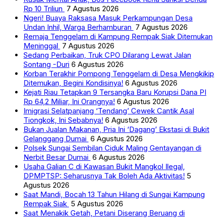
Rp 10 Triliun
7 Agustus 2026
Ngeri! Buaya Raksasa Masuk Perkampungan Desa
Undan Inhil, Warga Berhamburan
7 Agustus 2026
Remaja Tenggelam di Kampung Rempak Siak Ditemukan
Meninggal
7 Agustus 2026
Sedang Perbaikan, Truk CPO Dilarang Lewat Jalan
Sontang -Duri
6 Agustus 2026
Korban Terakhir Pompong Tenggelam di Desa Mengkikip
Ditemukan, Begini Kondisinya!
6 Agustus 2026
Kejati Riau Tetapkan 9 Tersangka Baru Korupsi Dana PI
Rp 64,2 Miliar, Ini Orangnya!
6 Agustus 2026
Imigrasi Selatpanjang ‘Tendang’ Cewek Cantik Asal
Tiongkok, Ini Sebabnya!
6 Agustus 2026
Bukan Jualan Makanan, Pria Ini ‘Dagang’ Ekstasi di Bukit
Gelanggang Dumai
6 Agustus 2026
Polsek Sungai Sembilan Ciduk Maling Gentayangan di
Nerbit Besar Dumai
6 Agustus 2026
Usaha Galian C di Kawasan Bukit Mangkol Ilegal,
DPMPTSP: Seharusnya Tak Boleh Ada Aktivitas!
5
Agustus 2026
Saat Mandi, Bocah 13 Tahun Hilang di Sungai Kampung
Rempak Siak
5 Agustus 2026
Saat Menakik Getah, Petani Diserang Beruang di