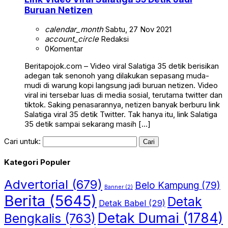
Buruan Netizen
calendar_month
Sabtu, 27 Nov 2021
account_circle
Redaksi
0
Komentar
Beritapojok.com – Video viral Salatiga 35 detik berisikan
adegan tak senonoh yang dilakukan sepasang muda-
mudi di warung kopi langsung jadi buruan netizen. Video
viral ini tersebar luas di media sosial, terutama twitter dan
tiktok. Saking penasarannya, netizen banyak berburu link
Salatiga viral 35 detik Twitter. Tak hanya itu, link Salatiga
35 detik sampai sekarang masih […]
Cari untuk:
Kategori Populer
Advertorial
(679)
Belo Kampung
(79)
Banner
(2)
Berita
(5645)
Detak
Detak Babel
(29)
Detak Dumai
(1784)
Bengkalis
(763)