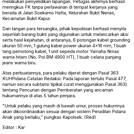
melakukan penyelidikan lapangan. Petugas akhirnya berhasil
meringkus FK tanpa perlawanan di tempat kerjanya yang
berada di Jalan Soekarno Hatta, Kelurahan Bukit Nenas,
Kecamatan Bukit Kapur.
Dari tangan para tersangka, pihak kepolisian berhasil menyita
sejumlah barang bukti yang digunakan untuk melancarkan aksi
serta hasil kejahatan, di antaranya, 6 potongan kabel grounding
ukuran 50 mm, 1 gulung kabel power ukuran 4×16 mm, 1 buah
tang pemotong kabel, 1 unit sepeda motor Yamaha Nmax
warna hitam (No. Pol BM 4900 HT), 1 buah celana panjang
jeans warna biru.
Atas perbuatannya, para pelaku dijerat dengan Pasal 363
KUHPidana Catatan Redaksi: Pada laporan tertulis Pasal 477,
namun secara subtansi tipikal curat menggunakan Pasal 363)
tentang Pencurian dengan Pemberatan yang ancaman
hukumannya di atas 5 tahun penjara.
“Untuk pelaku yang masih di bawah umur, proses hukumnya
akan dikoordinasikan sesuai dengan sistem Peradilan Pidana
Anak yang berlaku,” pungkas Kapolsek. (Red)
Editor : Kar