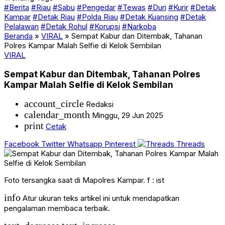
#Berita
#Riau
#Sabu
#Pengedar
#Tewas
#Duri
#Kurir
#Detak
Kampar
#Detak Riau
#Polda Riau
#Detak Kuansing
#Detak
Pelalawan
#Detak Rohul
#Korupsi
#Narkoba
Beranda
»
VIRAL
»
Sempat Kabur dan Ditembak, Tahanan
Polres Kampar Malah Selfie di Kelok Sembilan
VIRAL
Sempat Kabur dan Ditembak, Tahanan Polres
Kampar Malah Selfie di Kelok Sembilan
account_circle
Redaksi
calendar_month
Minggu, 29 Jun 2025
print
Cetak
Facebook
Twitter
Whatsapp
Pinterest
Threads
Foto tersangka saat di Mapolres Kampar. f : ist
info
Atur ukuran teks artikel ini untuk mendapatkan
pengalaman membaca terbaik.