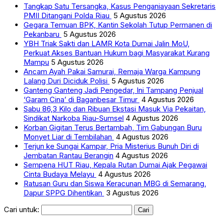
Tangkap Satu Tersangka, Kasus Penganiayaan Sekretaris
PMII Ditangani Polda Riau
5 Agustus 2026
Gegara Temuan BPK, Kantin Sekolah Tutup Permanen di
Pekanbaru
5 Agustus 2026
YBH Triak Sakti dan LAMR Kota Dumai Jalin MoU,
Perkuat Akses Bantuan Hukum bagi Masyarakat Kurang
Mampu
5 Agustus 2026
Ancam Ayah Pakai Samurai, Remaja Warga Kampung
Lalang Duri Diciduk Polisi
5 Agustus 2026
Ganteng Ganteng Jadi Pengedar, Ini Tampang Penjual
‘Garam Cina’ di Baganbesar Timur
4 Agustus 2026
Sabu 86,3 Kilo dan Ribuan Ekstasi Masuk Via Pekaitan,
Sindikat Narkoba Riau-Sumsel
4 Agustus 2026
Korban Gigitan Terus Bertambah, Tim Gabungan Buru
Monyet Liar di Tembilahan
4 Agustus 2026
Terjun ke Sungai Kampar, Pria Misterius Bunuh Diri di
Jembatan Rantau Berangin
4 Agustus 2026
Sempena HUT Riau, Kepala Rutan Dumai Ajak Pegawai
Cinta Budaya Melayu
4 Agustus 2026
Ratusan Guru dan Siswa Keracunan MBG di Semarang,
Dapur SPPG Dihentikan
3 Agustus 2026
Cari untuk: