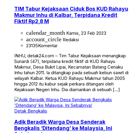
TIM Tabur Kejaksaan Ciduk Bos KUD Rahayu
Makmur Inhu di Kalbar, Terpidana Kredit
Fiktif Rp2,8 M
calendar_month
Kamis, 23 Feb 2023
account_circle
Redaksi
23135
Komentar
INHU, detak24.com – Tim Tabur Kejaksaan menangkap
Sunardi (47), terpidana kredit fiktif di KUD Rahayu
Makmur, Desa Bukit Lipai, Kecamatan Batang Cenaku
Inhu tahun 2011. Ia ditangkap pada sebuah kebun sawit di
wilayah Kalbar. Ketua KUD Rahayu Makmur tahun 2005
hingga 2012 itu kabur sejak perkara ditangani oleh
Kejaksaan Negeri Inhu. Dia diamankan di sebuah […]
Detak Bengkalis
Adik Beradik Warga Desa Senderak
Bengkalis ‘Ditendang’ ke Malaysia, Ini