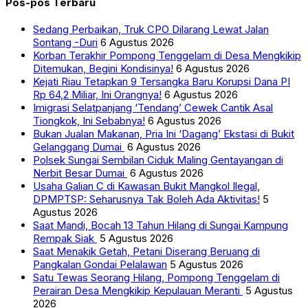
Pos-pos Terbaru
Sedang Perbaikan, Truk CPO Dilarang Lewat Jalan
Sontang -Duri
6 Agustus 2026
Korban Terakhir Pompong Tenggelam di Desa Mengkikip
Ditemukan, Begini Kondisinya!
6 Agustus 2026
Kejati Riau Tetapkan 9 Tersangka Baru Korupsi Dana PI
Rp 64,2 Miliar, Ini Orangnya!
6 Agustus 2026
Imigrasi Selatpanjang ‘Tendang’ Cewek Cantik Asal
Tiongkok, Ini Sebabnya!
6 Agustus 2026
Bukan Jualan Makanan, Pria Ini ‘Dagang’ Ekstasi di Bukit
Gelanggang Dumai
6 Agustus 2026
Polsek Sungai Sembilan Ciduk Maling Gentayangan di
Nerbit Besar Dumai
6 Agustus 2026
Usaha Galian C di Kawasan Bukit Mangkol Ilegal,
DPMPTSP: Seharusnya Tak Boleh Ada Aktivitas!
5
Agustus 2026
Saat Mandi, Bocah 13 Tahun Hilang di Sungai Kampung
Rempak Siak
5 Agustus 2026
Saat Menakik Getah, Petani Diserang Beruang di
Pangkalan Gondai Pelalawan
5 Agustus 2026
Satu Tewas Seorang Hilang, Pompong Tenggelam di
Perairan Desa Mengkikip Kepulauan Meranti
5 Agustus
2026