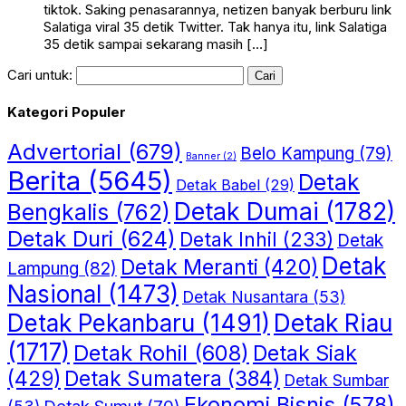
tiktok. Saking penasarannya, netizen banyak berburu link
Salatiga viral 35 detik Twitter. Tak hanya itu, link Salatiga
35 detik sampai sekarang masih […]
Cari untuk:
Kategori Populer
Advertorial
(679)
Belo Kampung
(79)
Banner
(2)
Berita
(5645)
Detak
Detak Babel
(29)
Detak Dumai
(1782)
Bengkalis
(762)
Detak Duri
(624)
Detak Inhil
(233)
Detak
Detak
Detak Meranti
(420)
Lampung
(82)
Nasional
(1473)
Detak Nusantara
(53)
Detak Riau
Detak Pekanbaru
(1491)
(1717)
Detak Rohil
(608)
Detak Siak
(429)
Detak Sumatera
(384)
Detak Sumbar
Ekonomi Bisnis
(578)
Detak Sumut
(70)