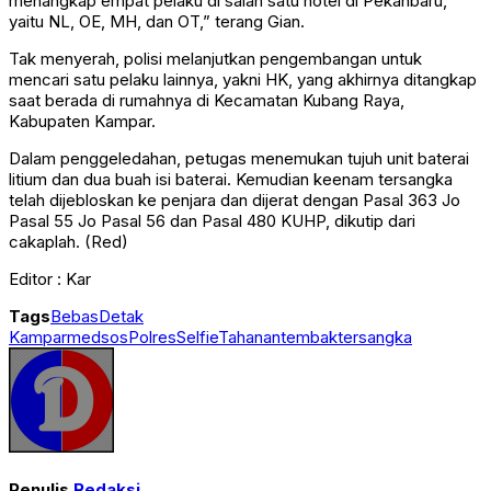
menangkap empat pelaku di salah satu hotel di Pekanbaru,
yaitu NL, OE, MH, dan OT,” terang Gian.
Tak menyerah, polisi melanjutkan pengembangan untuk
mencari satu pelaku lainnya, yakni HK, yang akhirnya ditangkap
saat berada di rumahnya di Kecamatan Kubang Raya,
Kabupaten Kampar.
Dalam penggeledahan, petugas menemukan tujuh unit baterai
litium dan dua buah isi baterai. Kemudian keenam tersangka
telah dijebloskan ke penjara dan dijerat dengan Pasal 363 Jo
Pasal 55 Jo Pasal 56 dan Pasal 480 KUHP, dikutip dari
cakaplah. (Red)
Editor : Kar
Tags
Bebas
Detak
Kampar
medsos
Polres
Selfie
Tahanan
tembak
tersangka
Penulis
Redaksi