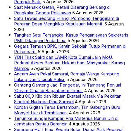
Rempak Siak
5 Agustus 2026
Saat Menakik Getah, Petani Diserang Beruang di
Pangkalan Gondai Pelalawan
5 Agustus 2026
Satu Tewas Seorang Hilang, Pompong Tenggelam di
Perairan Desa Mengkikip Kepulauan Meranti
5 Agustus
2026
Tangkap Satu Tersangka, Kasus Penganiayaan Sekretaris
PMII Ditangani Polda Riau
5 Agustus 2026
Gegara Temuan BPK, Kantin Sekolah Tutup Permanen di
Pekanbaru
5 Agustus 2026
YBH Triak Sakti dan LAMR Kota Dumai Jalin MoU,
Perkuat Akses Bantuan Hukum bagi Masyarakat Kurang
Mampu
5 Agustus 2026
Ancam Ayah Pakai Samurai, Remaja Warga Kampung
Lalang Duri Diciduk Polisi
5 Agustus 2026
Ganteng Ganteng Jadi Pengedar, Ini Tampang Penjual
‘Garam Cina’ di Baganbesar Timur
4 Agustus 2026
Sabu 86,3 Kilo dan Ribuan Ekstasi Masuk Via Pekaitan,
Sindikat Narkoba Riau-Sumsel
4 Agustus 2026
Korban Gigitan Terus Bertambah, Tim Gabungan Buru
Monyet Liar di Tembilahan
4 Agustus 2026
Terjun ke Sungai Kampar, Pria Misterius Bunuh Diri di
Jembatan Rantau Berangin
4 Agustus 2026
Sempena HUT Riau, Kepala Rutan Dumai Ajak Pegawai