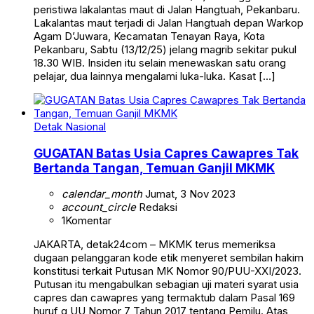
peristiwa lakalantas maut di Jalan Hangtuah, Pekanbaru.
Lakalantas maut terjadi di Jalan Hangtuah depan Warkop
Agam D’Juwara, Kecamatan Tenayan Raya, Kota
Pekanbaru, Sabtu (13/12/25) jelang magrib sekitar pukul
18.30 WIB. Insiden itu selain menewaskan satu orang
pelajar, dua lainnya mengalami luka-luka. Kasat […]
Detak Nasional
GUGATAN Batas Usia Capres Cawapres Tak
Bertanda Tangan, Temuan Ganjil MKMK
calendar_month
Jumat, 3 Nov 2023
account_circle
Redaksi
1
Komentar
JAKARTA, detak24com – MKMK terus memeriksa
dugaan pelanggaran kode etik menyeret sembilan hakim
konstitusi terkait Putusan MK Nomor 90/PUU-XXI/2023.
Putusan itu mengabulkan sebagian uji materi syarat usia
capres dan cawapres yang termaktub dalam Pasal 169
huruf q UU Nomor 7 Tahun 2017 tentang Pemilu. Atas