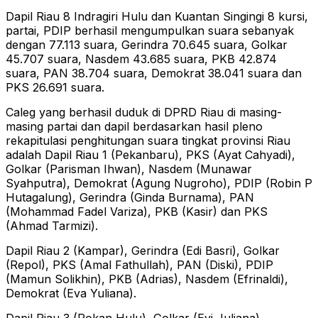
Dapil Riau 8 Indragiri Hulu dan Kuantan Singingi 8 kursi,
partai, PDIP berhasil mengumpulkan suara sebanyak
dengan 77.113 suara, Gerindra 70.645 suara, Golkar
45.707 suara, Nasdem 43.685 suara, PKB 42.874
suara, PAN 38.704 suara, Demokrat 38.041 suara dan
PKS 26.691 suara.
Caleg yang berhasil duduk di DPRD Riau di masing-
masing partai dan dapil berdasarkan hasil pleno
rekapitulasi penghitungan suara tingkat provinsi Riau
adalah Dapil Riau 1 (Pekanbaru), PKS (Ayat Cahyadi),
Golkar (Parisman Ihwan), Nasdem (Munawar
Syahputra), Demokrat (Agung Nugroho), PDIP (Robin P
Hutagalung), Gerindra (Ginda Burnama), PAN
(Mohammad Fadel Variza), PKB (Kasir) dan PKS
(Ahmad Tarmizi).
Dapil Riau 2 (Kampar), Gerindra (Edi Basri), Golkar
(Repol), PKS (Amal Fathullah), PAN (Diski), PDIP
(Mamun Solikhin), PKB (Adrias), Nasdem (Efrinaldi),
Demokrat (Eva Yuliana).