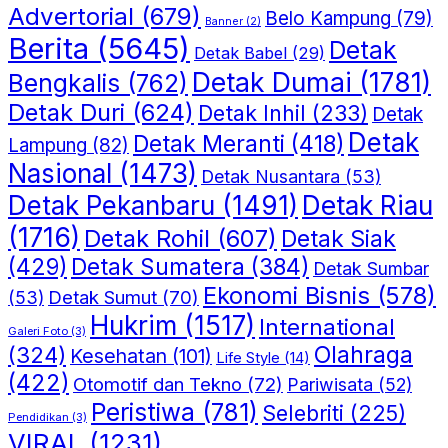
Advertorial
(679)
Belo Kampung
(79)
Banner
(2)
Berita
(5645)
Detak
Detak Babel
(29)
Detak Dumai
(1781)
Bengkalis
(762)
Detak Duri
(624)
Detak Inhil
(233)
Detak
Detak
Detak Meranti
(418)
Lampung
(82)
Nasional
(1473)
Detak Nusantara
(53)
Detak Riau
Detak Pekanbaru
(1491)
(1716)
Detak Rohil
(607)
Detak Siak
(429)
Detak Sumatera
(384)
Detak Sumbar
Ekonomi Bisnis
(578)
Detak Sumut
(70)
(53)
Hukrim
(1517)
International
Galeri Foto
(3)
(324)
Olahraga
Kesehatan
(101)
Life Style
(14)
(422)
Otomotif dan Tekno
(72)
Pariwisata
(52)
Peristiwa
(781)
Selebriti
(225)
Pendidikan
(3)
VIRAL
(1231)