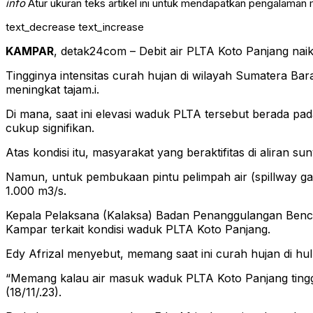
info
Atur ukuran teks artikel ini untuk mendapatkan pengalaman
text_decrease
text_increase
KAMPAR
, detak24com – Debit air PLTA Koto Panjang nai
Tingginya intensitas curah hujan di wilayah Sumatera 
meningkat tajam.i.
Di mana, saat ini elevasi waduk PLTA tersebut berada p
cukup signifikan.
Atas kondisi itu, masyarakat yang beraktifitas di aliran 
Namun, untuk pembukaan pintu pelimpah air (spillway g
1.000 m3/s.
Kepala Pelaksana (Kalaksa) Badan Penanggulangan Benca
Kampar terkait kondisi waduk PLTA Koto Panjang.
Edy Afrizal menyebut, memang saat ini curah hujan di hu
“Memang kalau air masuk waduk PLTA Koto Panjang tinggi,
(18/11/.23).