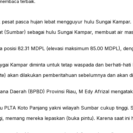
 membaca terbaik.
k pesat pasca hujan lebat mengguyur hulu Sungai Kampar. 
Barat (Sumbar) sebagai hulu Sungai Kampar, membuat air 
ada posisi 82.31 MDPL (elevasi maksimum 85.00 MDPL), de
sunygai Kampar diminta untuk tetap waspada dan berhati-hati
ate) akan dilakukan pemberitahuan sebelumnya dan akan d
na Daerah (BPBD) Provinsi Riau, M Edy Afrizal mengataka
lu PLTA Koto Panjang yakni wilayah Sumbar cukup tinggi. S
 memang mereka lepaskan (buka pintu). Karena saat ini hu