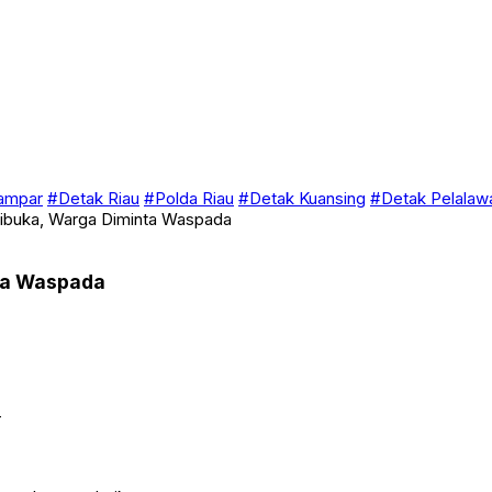
ampar
#Detak Riau
#Polda Riau
#Detak Kuansing
#Detak Pelalaw
Dibuka, Warga Diminta Waspada
nta Waspada