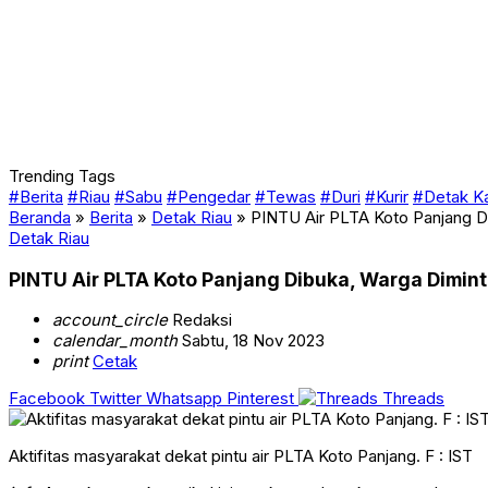
Trending Tags
#Berita
#Riau
#Sabu
#Pengedar
#Tewas
#Duri
#Kurir
#Detak K
Beranda
»
Berita
»
Detak Riau
»
PINTU Air PLTA Koto Panjang 
Detak Riau
PINTU Air PLTA Koto Panjang Dibuka, Warga Dimi
account_circle
Redaksi
calendar_month
Sabtu, 18 Nov 2023
print
Cetak
Facebook
Twitter
Whatsapp
Pinterest
Threads
Aktifitas masyarakat dekat pintu air PLTA Koto Panjang. F : IST