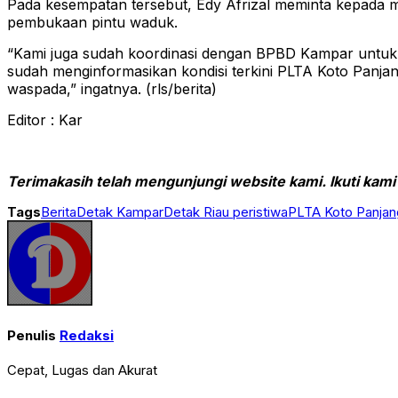
Pada kesempatan tersebut, Edy Afrizal meminta kepada m
pembukaan pintu waduk.
“Kami juga sudah koordinasi dengan BPBD Kampar untuk s
sudah menginformasikan kondisi terkini PLTA Koto Panj
waspada,” ingatnya. (rls/berita)
Editor : Kar
Terimakasih telah mengunjungi website kami. Ikuti kami
Tags
Berita
Detak Kampar
Detak Riau peristiwa
PLTA Koto Panjan
Penulis
Redaksi
Cepat, Lugas dan Akurat