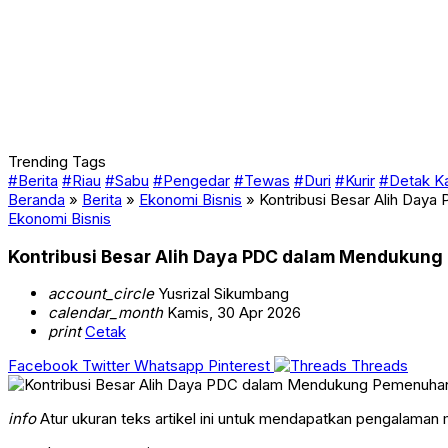
Trending Tags
#Berita
#Riau
#Sabu
#Pengedar
#Tewas
#Duri
#Kurir
#Detak K
Beranda
»
Berita
»
Ekonomi Bisnis
»
Kontribusi Besar Alih Day
Ekonomi Bisnis
Kontribusi Besar Alih Daya PDC dalam Mendukung
account_circle
Yusrizal Sikumbang
calendar_month
Kamis, 30 Apr 2026
print
Cetak
Facebook
Twitter
Whatsapp
Pinterest
Threads
info
Atur ukuran teks artikel ini untuk mendapatkan pengalaman