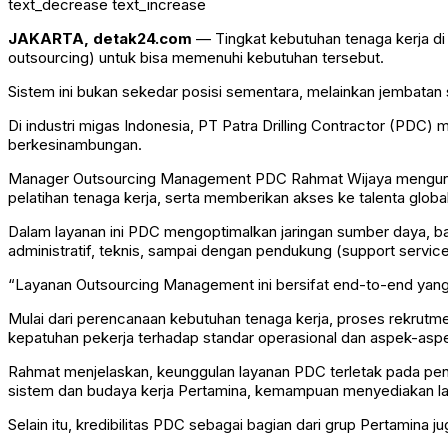
text_decrease
text_increase
JAKARTA, detak24.com
— Tingkat kebutuhan tenaga kerja di 
outsourcing) untuk bisa memenuhi kebutuhan tersebut.
Sistem ini bukan sekedar posisi sementara, melainkan jembatan s
Di industri migas Indonesia, PT Patra Drilling Contractor (PDC
berkesinambungan.
Manager Outsourcing Management PDC Rahmat Wijaya mengungka
pelatihan tenaga kerja, serta memberikan akses ke talenta global
Dalam layanan ini PDC mengoptimalkan jaringan sumber daya, baik 
administratif, teknis, sampai dengan pendukung (support service
“Layanan Outsourcing Management ini bersifat end-to-end yang 
Mulai dari perencanaan kebutuhan tenaga kerja, proses rekrutmen
kepatuhan pekerja terhadap standar operasional dan aspek-asp
Rahmat menjelaskan, keunggulan layanan PDC terletak pada peng
sistem dan budaya kerja Pertamina, kemampuan menyediakan l
Selain itu, kredibilitas PDC sebagai bagian dari grup Pertamina 