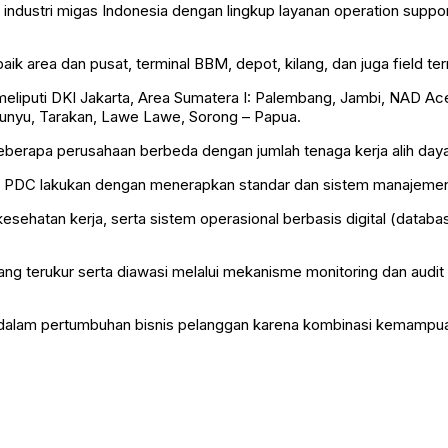
g industri migas Indonesia dengan lingkup layanan operation suppo
ik area dan pusat, terminal BBM, depot, kilang, dan juga field ter
liputi DKI Jakarta, Area Sumatera I: Palembang, Jambi, NAD Aceh
Bunyu, Tarakan, Lawe Lawe, Sorong – Papua.
berapa perusahaan berbeda dengan jumlah tenaga kerja alih day
a PDC lakukan dengan menerapkan standar dan sistem manajemen 
kesehatan kerja, serta sistem operasional berbasis digital (dat
ang terukur serta diawasi melalui mekanisme monitoring dan audit
dalam pertumbuhan bisnis pelanggan karena kombinasi kemampuan 