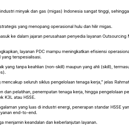
industri minyak dan gas (migas) Indonesia sangat tinggi, sehingg
trategis yang menopang operasional hulu dan hilir migas.
) masuk ke dalam jajaran perusahaan penyedia layanan Outsourcin
pkan, layanan PDC mampu meningkatkan efisiensi operasional 
 yang terspesialisasi.
yang tanpa keahlian (non-skill) maupun yang ahli (skill), termasuk
s).
mencakup seluruh siklus pengelolaan tenaga kerja,” jelas Rahmat
 dan pelatihan, penempatan tenaga kerja, hingga pengelolaan pengg
ek K3L atau HSSE.
alaman yang luas di industri energi, penerapan standar HSSE ya
ayanan end-to-end.
juga menjamin keandalan dan keberlanjutan layanan.