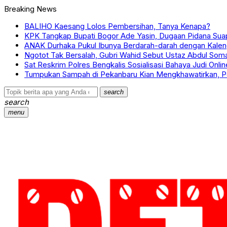
Breaking News
BALIHO Kaesang Lolos Pembersihan, Tanya Kenapa?
KPK Tangkap Bupati Bogor Ade Yasin, Dugaan Pidana Sua
ANAK Durhaka Pukul Ibunya Berdarah-darah dengan Kalen
Ngotot Tak Bersalah, Gubri Wahid Sebut Ustaz Abdul Soma
Sat Reskrim Polres Bengkalis Sosialisasi Bahaya Judi On
Tumpukan Sampah di Pekanbaru Kian Mengkhawatirkan, Pe
search
search
menu