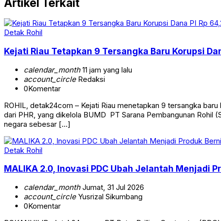
Artikel Terkait
Detak Rohil
Kejati Riau Tetapkan 9 Tersangka Baru Korupsi Dana
calendar_month
11 jam yang lalu
account_circle
Redaksi
0
Komentar
ROHIL, detak24com – Kejati Riau menetapkan 9 tersangka baru kas
dari PHR, yang dikelola BUMD PT Sarana Pembangunan Rohil (S
negara sebesar […]
Detak Rohil
MALIKA 2.0, Inovasi PDC Ubah Jelantah Menjadi Pr
calendar_month
Jumat, 31 Jul 2026
account_circle
Yusrizal Sikumbang
0
Komentar