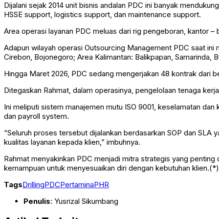
Dijalani sejak 2014 unit bisnis andalan PDC ini banyak mendukun
HSSE support, logistics support, dan maintenance support.
Area operasi layanan PDC meluas dari rig pengeboran, kantor – ba
Adapun wilayah operasi Outsourcing Management PDC saat ini me
Cirebon, Bojonegoro; Area Kalimantan: Balikpapan, Samarinda, 
Hingga Maret 2026, PDC sedang mengerjakan 48 kontrak dari be
Ditegaskan Rahmat, dalam operasinya, pengelolaan tenaga kerj
Ini meliputi sistem manajemen mutu ISO 9001, keselamatan dan 
dan payroll system.
“Seluruh proses tersebut dijalankan berdasarkan SOP dan SLA y
kualitas layanan kepada klien,” imbuhnya.
Rahmat menyakinkan PDC menjadi mitra strategis yang penting 
kemampuan untuk menyesuaikan diri dengan kebutuhan klien.(*)
Tags
Drilling
PDC
Pertamina
PHR
Penulis
: Yusrizal Sikumbang