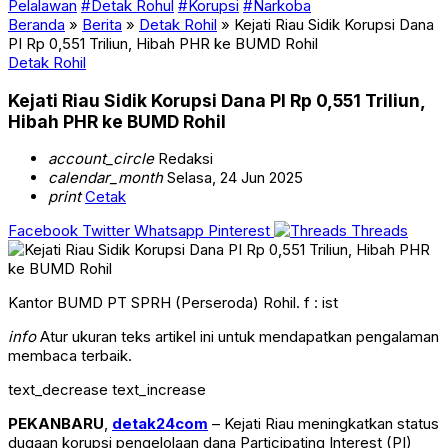
Pelalawan
#Detak Rohul
#Korupsi
#Narkoba
Beranda
»
Berita
»
Detak Rohil
»
Kejati Riau Sidik Korupsi Dana
PI Rp 0,551 Triliun, Hibah PHR ke BUMD Rohil
Detak Rohil
Kejati Riau Sidik Korupsi Dana PI Rp 0,551 Triliun,
Hibah PHR ke BUMD Rohil
account_circle
Redaksi
calendar_month
Selasa, 24 Jun 2025
print
Cetak
Facebook
Twitter
Whatsapp
Pinterest
Threads
Kantor BUMD PT SPRH (Perseroda) Rohil. f : ist
info
Atur ukuran teks artikel ini untuk mendapatkan pengalaman
membaca terbaik.
text_decrease
text_increase
PEKANBARU
,
detak24com
– Kejati Riau meningkatkan status
dugaan korupsi pengelolaan dana Participating Interest (PI)