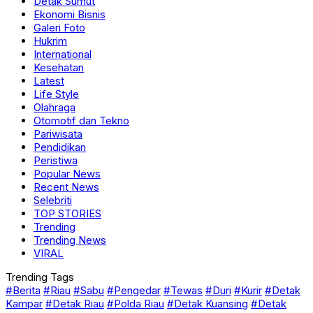
Detak Sumut
Ekonomi Bisnis
Galeri Foto
Hukrim
International
Kesehatan
Latest
Life Style
Olahraga
Otomotif dan Tekno
Pariwisata
Pendidikan
Peristiwa
Popular News
Recent News
Selebriti
TOP STORIES
Trending
Trending News
VIRAL
Trending Tags
#Berita
#Riau
#Sabu
#Pengedar
#Tewas
#Duri
#Kurir
#Detak
Kampar
#Detak Riau
#Polda Riau
#Detak Kuansing
#Detak