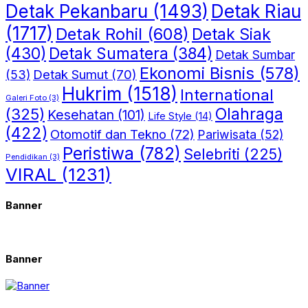
Detak Riau
Detak Pekanbaru
(1493)
(1717)
Detak Rohil
(608)
Detak Siak
(430)
Detak Sumatera
(384)
Detak Sumbar
Ekonomi Bisnis
(578)
Detak Sumut
(70)
(53)
Hukrim
(1518)
International
Galeri Foto
(3)
(325)
Olahraga
Kesehatan
(101)
Life Style
(14)
(422)
Otomotif dan Tekno
(72)
Pariwisata
(52)
Peristiwa
(782)
Selebriti
(225)
Pendidikan
(3)
VIRAL
(1231)
Banner
Banner