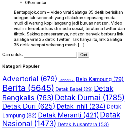
0
Komentar
Beritapojok.com – Video viral Salatiga 35 detik berisikan
adegan tak senonoh yang dilakukan sepasang muda-
mudi di warung kopi langsung jadi buruan netizen. Video
viral ini tersebar luas di media sosial, terutama twitter dan
tiktok. Saking penasarannya, netizen banyak berburu link
Salatiga viral 35 detik Twitter. Tak hanya itu, link Salatiga
35 detik sampai sekarang masih […]
Cari untuk:
Kategori Populer
Advertorial
(679)
Belo Kampung
(79)
Banner
(2)
Berita
(5645)
Detak
Detak Babel
(29)
Detak Dumai
(1785)
Bengkalis
(763)
Detak Duri
(625)
Detak Inhil
(234)
Detak
Detak
Detak Meranti
(421)
Lampung
(82)
Nasional
(1473)
Detak Nusantara
(53)