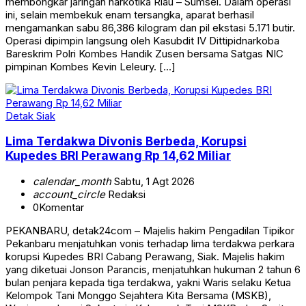
membongkar jaringan narkotika Riau – Sumsel. Dalam operasi
ini, selain membekuk enam tersangka, aparat berhasil
mengamankan sabu 86,386 kilogram dan pil ekstasi 5.171 butir.
Operasi dipimpin langsung oleh Kasubdit IV Dittipidnarkoba
Bareskrim Polri Kombes Handik Zusen bersama Satgas NIC
pimpinan Kombes Kevin Leleury. […]
Detak Siak
Lima Terdakwa Divonis Berbeda, Korupsi
Kupedes BRI Perawang Rp 14,62 Miliar
calendar_month
Sabtu, 1 Agt 2026
account_circle
Redaksi
0
Komentar
PEKANBARU, detak24com – Majelis hakim Pengadilan Tipikor
Pekanbaru menjatuhkan vonis terhadap lima terdakwa perkara
korupsi Kupedes BRI Cabang Perawang, Siak. Majelis hakim
yang diketuai Jonson Parancis, menjatuhkan hukuman 2 tahun 6
bulan penjara kepada tiga terdakwa, yakni Waris selaku Ketua
Kelompok Tani Monggo Sejahtera Kita Bersama (MSKB),