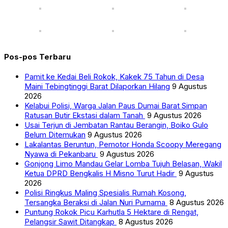
Pos-pos Terbaru
Pamit ke Kedai Beli Rokok, Kakek 75 Tahun di Desa
Maini Tebingtinggi Barat Dilaporkan Hilang
9 Agustus
2026
Kelabui Polisi, Warga Jalan Paus Dumai Barat Simpan
Ratusan Butir Ekstasi dalam Tanah
9 Agustus 2026
Usai Terjun di Jembatan Rantau Berangin, Boiko Gulo
Belum Ditemukan
9 Agustus 2026
Lakalantas Beruntun, Pemotor Honda Scoopy Meregang
Nyawa di Pekanbaru
9 Agustus 2026
Gonjong Limo Mandau Gelar Lomba Tujuh Belasan, Wakil
Ketua DPRD Bengkalis H Misno Turut Hadir
9 Agustus
2026
Polisi Ringkus Maling Spesialis Rumah Kosong,
Tersangka Beraksi di Jalan Nuri Purnama
8 Agustus 2026
Puntung Rokok Picu Karhutla 5 Hektare di Rengat,
Pelangsir Sawit Ditangkap
8 Agustus 2026