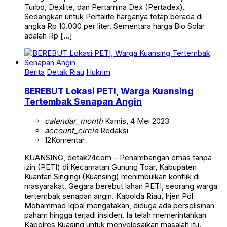
Turbo, Dexlite, dan Pertamina Dex (Pertadex).
Sedangkan untuk Pertalite harganya tetap berada di
angka Rp 10.000 per liter. Sementara harga Bio Solar
adalah Rp […]
Berita
Detak Riau
Hukrim
BEREBUT Lokasi PETI, Warga Kuansing
Tertembak Senapan Angin
calendar_month
Kamis, 4 Mei 2023
account_circle
Redaksi
12
Komentar
KUANSING, detak24com – Penambangan emas tanpa
izin (PETI) di Kecamatan Gunung Toar, Kabupaten
Kuantan Singingi (Kuansing) menimbulkan konflik di
masyarakat. Gegara berebut lahan PETI, seorang warga
tertembak senapan angin. Kapolda Riau, Irjen Pol
Mohammad Iqbal mengatakan, diduga ada perselisihan
paham hingga terjadi insiden. Ia telah memerintahkan
Kapolres Kuasing untuk menyelesaikan masalah itu.