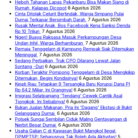
Heboh Tahanan Lapas Pekanbaru Bisa Makan Siang di
Rumah, Kalapas Dicopot
8 Agustus 2026
Cinta Ditolak Celurit Bertindak, Warga Simpang Pulai
Dumai Terkapar Bersimbah Darah
7 Agustus 2026
Rusak Mental Anak, Bos Facebook Kena Sanksi Denda
Rp 10 Triliun
7 Agustus 2026
Ngeri! Buaya Raksasa Masuk Perkampungan Desa
Undan Inhil, Warga Berhamburan
7 Agustus 2026
Remaja Tenggelam di Kampung Rempak Siak Ditemukan
Meninggal
7 Agustus 2026
Sedang Perbaikan, Truk CPO Dilarang Lewat Jalan
Sontang -Duri
6 Agustus 2026
Korban Terakhir Pompong Tenggelam di Desa Mengkikip
Ditemukan, Begini Kondisinya!
6 Agustus 2026
Kejati Riau Tetapkan 9 Tersangka Baru Korupsi Dana PI
Rp 64,2 Miliar, Ini Orangnya!
6 Agustus 2026
Imigrasi Selatpanjang ‘Tendang’ Cewek Cantik Asal
Tiongkok, Ini Sebabnya!
6 Agustus 2026
Bukan Jualan Makanan, Pria Ini ‘Dagang’ Ekstasi di Bukit
Gelanggang Dumai
6 Agustus 2026
Polsek Sungai Sembilan Ciduk Maling Gentayangan di
Nerbit Besar Dumai
6 Agustus 2026
Usaha Galian C di Kawasan Bukit Mangkol Ilegal,
DPMPTSP: Seharusnya Tak Boleh Ada Aktivitas!
5