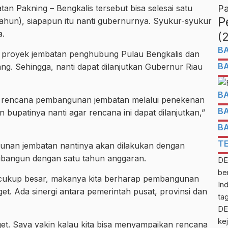
n Pakning – Bengkalis tersebut bisa selesai satu
Pa
P
ahun), siapapun itu nanti gubernurnya. Syukur-syukur
a.
(
B
na proyek jembatan penghubung Pulau Bengkalis dan
B
ng. Sehingga, nanti dapat dilanjutkan Gubernur Riau
B
n rencana pembangunan jembatan melalui penekenan
B
upatinya nanti agar rencana ini dapat dilanjutkan,”
B
T
nan jembatan nantinya akan dilakukan dengan
 dibangun dengan satu tahun anggaran.
DE
be
cukup besar, makanya kita berharap pembangunan
In
et. Ada sinergi antara pemerintah pusat, provinsi dan
ta
DE
kej
t. Saya yakin kalau kita bisa menyampaikan rencana