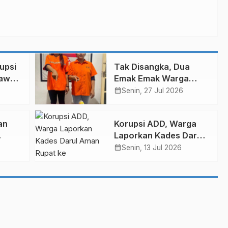
upsi
Tak Disangka, Dua
rawan
Emak Emak Warga
ajari
Damon Bengkalis Jadi
calendar_month
Senin, 27 Jul 2026
Pengedar Sabu
an
Korupsi ADD, Warga
Laporkan Kades Darul
j
Aman Rupat ke
calendar_month
Senin, 13 Jul 2026
ik
Inspektorat dan Polisi