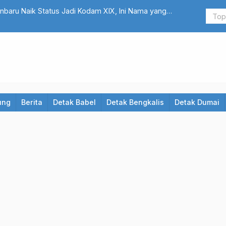
rap’ 7 Bocah di Bukit Kapur, Korban Diimingi Uang dan
Warg
ung
Berita
Detak Babel
Detak Bengkalis
Detak Dumai