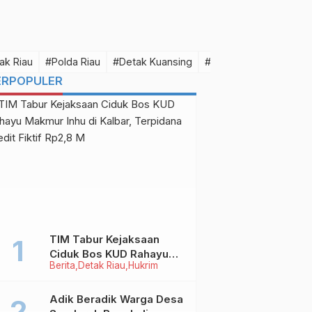
ak Riau
#Polda Riau
#Detak Kuansing
#Detak Pelalawan
#D
ERPOPULER
TIM Tabur Kejaksaan
Ciduk Bos KUD Rahayu
Berita
Detak Riau
Hukrim
Makmur Inhu di Kalbar,
Terpidana Kredit Fiktif
Rp2,8 M
Adik Beradik Warga Desa