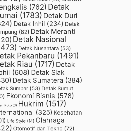
Detak
engkalis
(762)
umai
(1783)
Detak Duri
624)
Detak Inhil
(234)
Detak
Detak Meranti
ampung
(82)
Detak Nasional
420)
1473)
Detak Nusantara
(53)
etak Pekanbaru
(1491)
etak Riau
(1717)
Detak
ohil
(608)
Detak Siak
430)
Detak Sumatera
(384)
Detak Sumut
tak Sumbar
(53)
Ekonomi Bisnis
(578)
0)
Hukrim
(1517)
eri Foto
(3)
nternational
(325)
Kesehatan
Olahraga
01)
Life Style
(14)
422)
Otomotif dan Tekno
(72)