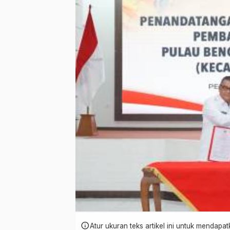
info
Atur ukuran teks artikel ini untuk mendap