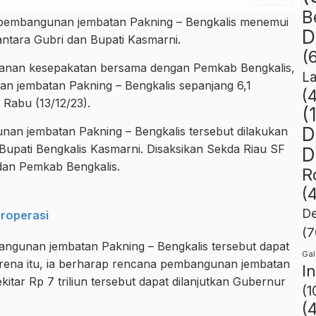
B
pembangunan jembatan Pakning – Bengkalis menemui
D
 antara Gubri dan Bupati Kasmarni.
(
anan kesepakatan bersama dengan Pemkab Bengkalis,
L
an jembatan Pakning – Bengkalis sepanjang 6,1
(
 Rabu (13/12/23).
(
D
n jembatan Pakning – Bengkalis tersebut dilakukan
Bupati Bengkalis Kasmarni. Disaksikan Sekda Riau SF
D
dan Pemkab Bengkalis.
R
(
De
roperasi
(7
ngunan jembatan Pakning – Bengkalis tersebut dapat
Gal
Karena itu, ia berharap rencana pembangunan jembatan
I
itar Rp 7 triliun tersebut dapat dilanjutkan Gubernur
(1
(