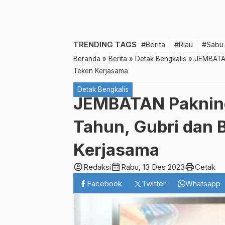
TRENDING TAGS
#Berita
#Riau
#Sabu
Beranda
»
Berita
»
Detak Bengkalis
»
JEMBATAN
Teken Kerjasama
Detak Bengkalis
JEMBATAN Pakning
Tahun, Gubri dan 
Kerjasama
account_circle
calendar_month
print
Redaksi
Rabu, 13 Des 2023
Cetak
Facebook
Twitter
Whatsapp