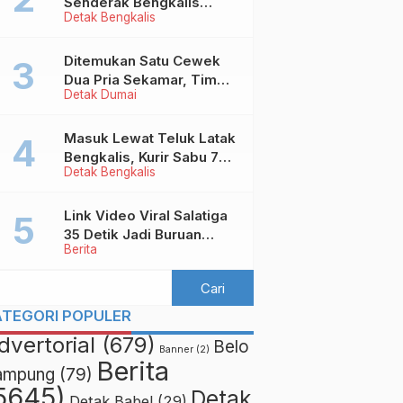
Senderak Bengkalis
Detak Bengkalis
‘Ditendang’ ke Malaysia,
Ini Sebabnya!
Ditemukan Satu Cewek
Dua Pria Sekamar, Tim
Detak Dumai
Yustisi Dumai Garuk
Puluhan Pasangan
Mesum
Masuk Lewat Teluk Latak
Bengkalis, Kurir Sabu 7
Detak Bengkalis
Kilo Diringkus di
Pekanbaru
Link Video Viral Salatiga
35 Detik Jadi Buruan
Berita
Netizen
ATEGORI POPULER
dvertorial
(679)
Belo
Banner
(2)
Berita
ampung
(79)
5645)
Detak
Detak Babel
(29)