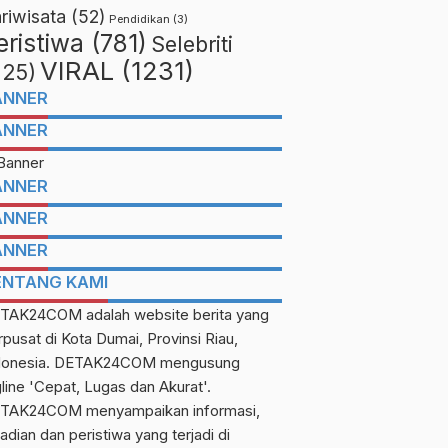
riwisata
(52)
Pendidikan
(3)
eristiwa
(781)
Selebriti
VIRAL
(1231)
225)
ANNER
ANNER
ANNER
ANNER
ANNER
ENTANG KAMI
TAK24COM adalah website berita yang
rpusat di Kota Dumai, Provinsi Riau,
donesia. DETAK24COM mengusung
gline 'Cepat, Lugas dan Akurat'.
TAK24COM menyampaikan informasi,
adian dan peristiwa yang terjadi di