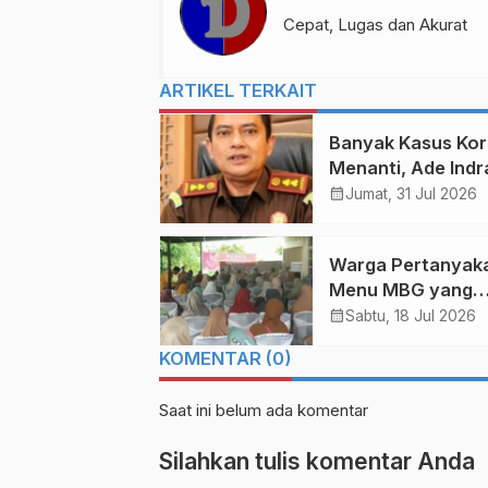
Cepat, Lugas dan Akurat
ARTIKEL TERKAIT
Banyak Kasus Kor
Menanti, Ade Ind
Dipercaya Jabat K
calendar_month
Jumat, 31 Jul 2026
Bengkalis
Warga Pertanyak
Menu MBG yang
Monoton, Reses H
calendar_month
Sabtu, 18 Jul 2026
Nurhasanah di Bal
KOMENTAR (0)
Alam
Saat ini belum ada komentar
Silahkan tulis komentar Anda