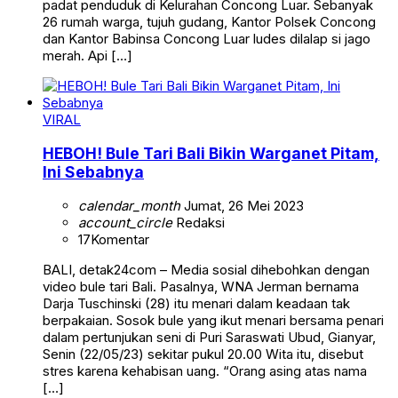
padat penduduk di Kelurahan Concong Luar. Sebanyak
26 rumah warga, tujuh gudang, Kantor Polsek Concong
dan Kantor Babinsa Concong Luar ludes dilalap si jago
merah. Api […]
VIRAL
HEBOH! Bule Tari Bali Bikin Warganet Pitam,
Ini Sebabnya
calendar_month
Jumat, 26 Mei 2023
account_circle
Redaksi
17
Komentar
BALI, detak24com – Media sosial dihebohkan dengan
video bule tari Bali. Pasalnya, WNA Jerman bernama
Darja Tuschinski (28) itu menari dalam keadaan tak
berpakaian. Sosok bule yang ikut menari bersama penari
dalam pertunjukan seni di Puri Saraswati Ubud, Gianyar,
Senin (22/05/23) sekitar pukul 20.00 Wita itu, disebut
stres karena kehabisan uang. “Orang asing atas nama
[…]