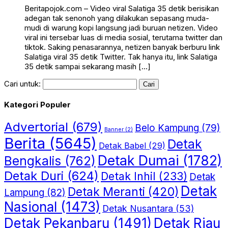
Beritapojok.com – Video viral Salatiga 35 detik berisikan
adegan tak senonoh yang dilakukan sepasang muda-
mudi di warung kopi langsung jadi buruan netizen. Video
viral ini tersebar luas di media sosial, terutama twitter dan
tiktok. Saking penasarannya, netizen banyak berburu link
Salatiga viral 35 detik Twitter. Tak hanya itu, link Salatiga
35 detik sampai sekarang masih […]
Cari untuk:
Kategori Populer
Advertorial
(679)
Belo Kampung
(79)
Banner
(2)
Berita
(5645)
Detak
Detak Babel
(29)
Detak Dumai
(1782)
Bengkalis
(762)
Detak Duri
(624)
Detak Inhil
(233)
Detak
Detak
Detak Meranti
(420)
Lampung
(82)
Nasional
(1473)
Detak Nusantara
(53)
Detak Riau
Detak Pekanbaru
(1491)