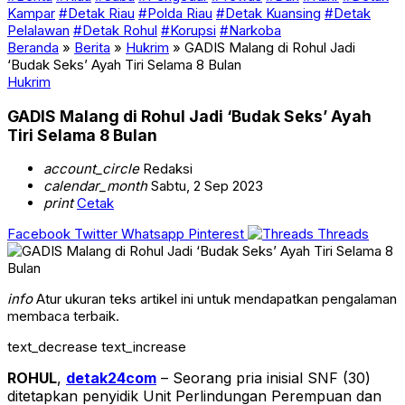
Kampar
#Detak Riau
#Polda Riau
#Detak Kuansing
#Detak
Pelalawan
#Detak Rohul
#Korupsi
#Narkoba
Beranda
»
Berita
»
Hukrim
»
GADIS Malang di Rohul Jadi
‘Budak Seks’ Ayah Tiri Selama 8 Bulan
Hukrim
GADIS Malang di Rohul Jadi ‘Budak Seks’ Ayah
Tiri Selama 8 Bulan
account_circle
Redaksi
calendar_month
Sabtu, 2 Sep 2023
print
Cetak
Facebook
Twitter
Whatsapp
Pinterest
Threads
info
Atur ukuran teks artikel ini untuk mendapatkan pengalaman
membaca terbaik.
text_decrease
text_increase
ROHUL
,
detak24com
– Seorang pria inisial SNF (30)
ditetapkan penyidik Unit Perlindungan Perempuan dan