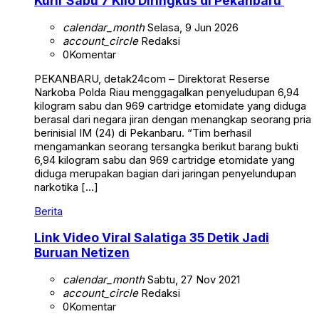
Kurir Sabu 7 Kilo Diringkus di Pekanbaru
calendar_month
Selasa, 9 Jun 2026
account_circle
Redaksi
0
Komentar
PEKANBARU, detak24com – Direktorat Reserse
Narkoba Polda Riau menggagalkan penyeludupan 6,94
kilogram sabu dan 969 cartridge etomidate yang diduga
berasal dari negara jiran dengan menangkap seorang pria
berinisial IM (24) di Pekanbaru. “Tim berhasil
mengamankan seorang tersangka berikut barang bukti
6,94 kilogram sabu dan 969 cartridge etomidate yang
diduga merupakan bagian dari jaringan penyelundupan
narkotika […]
Berita
Link Video Viral Salatiga 35 Detik Jadi
Buruan Netizen
calendar_month
Sabtu, 27 Nov 2021
account_circle
Redaksi
0
Komentar