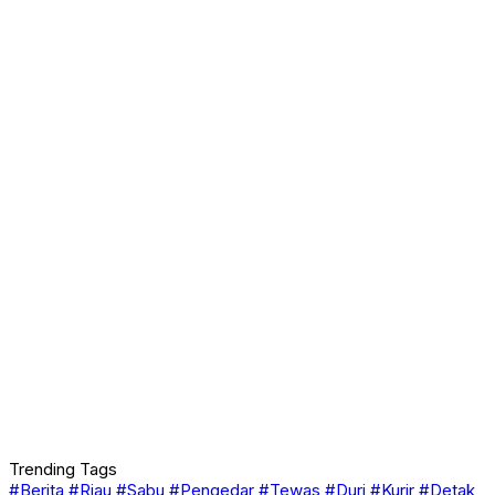
Trending Tags
#Berita
#Riau
#Sabu
#Pengedar
#Tewas
#Duri
#Kurir
#Detak