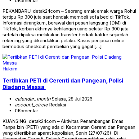
0
Komentar
PEKANBARU, detak24com – Seorang emak emak warga Rohul
tertipu Rp 300 juta saat hendak membeli sofa bed di TikTok.
Informasi dirangkum, berawal dari pesan langsung (DM) di
TikTok, korban akhirnya kehilangan uang sekitar Rp 300 juta
setelah dipaksa melakukan transfer berkali-kali ke sejumlah
rekening yang dikendalikan pelaku. Kasus penipuan online
bermodus checkout pembelian yang gagal […]
Hukrim
Tertibkan PETI di Cerenti dan Pangean, Polisi
Diadang Massa
calendar_month
Selasa, 28 Jul 2026
account_circle
Redaksi
0
Komentar
KUANSING, detak24com – Aktivitas Penambangan Emas
Tanpa Izin (PETI) yang ada di Kecamatan Cerenti dan Pangean
yang ditertibkan aparat kepolisian, Senin (27/07/26). Di
Kecamatan Cerenti, Polsek Cerenti menertibkan rakit-rakit