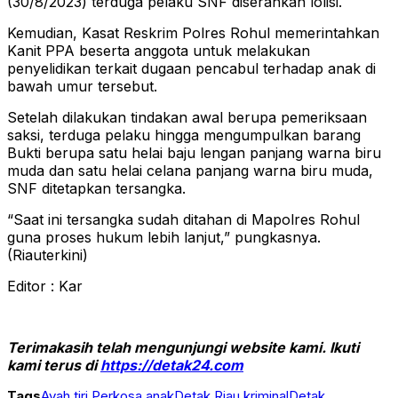
(30/8/2023) terduga pelaku SNF diserahkan lolisi.
Kemudian, Kasat Reskrim Polres Rohul memerintahkan
Kanit PPA beserta anggota untuk melakukan
penyelidikan terkait dugaan pencabul terhadap anak di
bawah umur tersebut.
Setelah dilakukan tindakan awal berupa pemeriksaan
saksi, terduga pelaku hingga mengumpulkan barang
Bukti berupa satu helai baju lengan panjang warna biru
muda dan satu helai celana panjang warna biru muda,
SNF ditetapkan tersangka.
“Saat ini tersangka sudah ditahan di Mapolres Rohul
guna proses hukum lebih lanjut,” pungkasnya.
(Riauterkini)
Editor : Kar
Terimakasih telah mengunjungi website kami. Ikuti
kami terus di
https://detak24.com
Tags
Ayah tiri Perkosa anak
Detak Riau kriminal
Detak