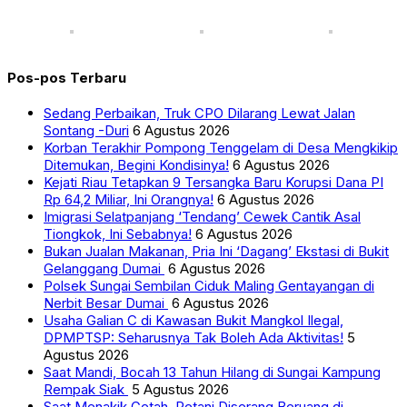
Pos-pos Terbaru
Sedang Perbaikan, Truk CPO Dilarang Lewat Jalan
Sontang -Duri
6 Agustus 2026
Korban Terakhir Pompong Tenggelam di Desa Mengkikip
Ditemukan, Begini Kondisinya!
6 Agustus 2026
Kejati Riau Tetapkan 9 Tersangka Baru Korupsi Dana PI
Rp 64,2 Miliar, Ini Orangnya!
6 Agustus 2026
Imigrasi Selatpanjang ‘Tendang’ Cewek Cantik Asal
Tiongkok, Ini Sebabnya!
6 Agustus 2026
Bukan Jualan Makanan, Pria Ini ‘Dagang’ Ekstasi di Bukit
Gelanggang Dumai
6 Agustus 2026
Polsek Sungai Sembilan Ciduk Maling Gentayangan di
Nerbit Besar Dumai
6 Agustus 2026
Usaha Galian C di Kawasan Bukit Mangkol Ilegal,
DPMPTSP: Seharusnya Tak Boleh Ada Aktivitas!
5
Agustus 2026
Saat Mandi, Bocah 13 Tahun Hilang di Sungai Kampung
Rempak Siak
5 Agustus 2026
Saat Menakik Getah, Petani Diserang Beruang di