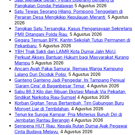
Pangkalan Gondai Pelalawan
5 Agustus 2026
Satu Tewas Seorang Hilang, Pompong Tenggelam di
Perairan Desa Mengkikip Kepulauan Meranti
5 Agustus
2026
Tangkap Satu Tersangka, Kasus Penganiayaan Sekretaris
PMII Ditangani Polda Riau
5 Agustus 2026
Gegara Temuan BPK, Kantin Sekolah Tutup Permanen di
Pekanbaru
5 Agustus 2026
YBH Triak Sakti dan LAMR Kota Dumai Jalin MoU,
Perkuat Akses Bantuan Hukum bagi Masyarakat Kurang
Mampu
5 Agustus 2026
Ancam Ayah Pakai Samurai, Remaja Warga Kampung
Lalang Duri Diciduk Polisi
5 Agustus 2026
Ganteng Ganteng Jadi Pengedar, Ini Tampang Penjual
‘Garam Cina’ di Baganbesar Timur
4 Agustus 2026
Sabu 86,3 Kilo dan Ribuan Ekstasi Masuk Via Pekaitan,
Sindikat Narkoba Riau-Sumsel
4 Agustus 2026
Korban Gigitan Terus Bertambah, Tim Gabungan Buru
Monyet Liar di Tembilahan
4 Agustus 2026
Terjun ke Sungai Kampar, Pria Misterius Bunuh Diri di
Jembatan Rantau Berangin
4 Agustus 2026
Sempena HUT Riau, Kepala Rutan Dumai Ajak Pegawai
Cinta Budaya Melayu
4 Agustus 2026