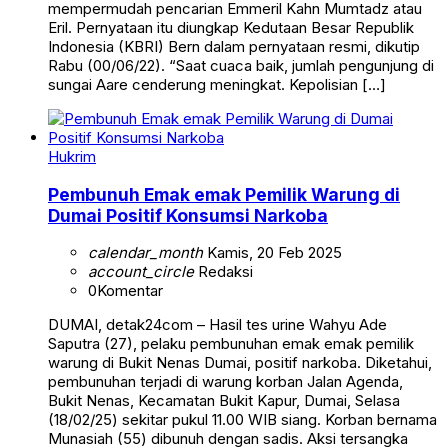
mempermudah pencarian Emmeril Kahn Mumtadz atau
Eril. Pernyataan itu diungkap Kedutaan Besar Republik
Indonesia (KBRI) Bern dalam pernyataan resmi, dikutip
Rabu (00/06/22). “Saat cuaca baik, jumlah pengunjung di
sungai Aare cenderung meningkat. Kepolisian […]
Hukrim
Pembunuh Emak emak Pemilik Warung di
Dumai Positif Konsumsi Narkoba
calendar_month
Kamis, 20 Feb 2025
account_circle
Redaksi
0
Komentar
DUMAI, detak24com – Hasil tes urine Wahyu Ade
Saputra (27), pelaku pembunuhan emak emak pemilik
warung di Bukit Nenas Dumai, positif narkoba. Diketahui,
pembunuhan terjadi di warung korban Jalan Agenda,
Bukit Nenas, Kecamatan Bukit Kapur, Dumai, Selasa
(18/02/25) sekitar pukul 11.00 WIB siang. Korban bernama
Munasiah (55) dibunuh dengan sadis. Aksi tersangka