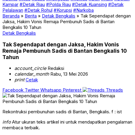
Kampar
#Detak Riau
#Polda Riau
#Detak Kuansing
#Detak
Pelalawan
#Detak Rohul
#Korupsi
#Narkoba
Beranda
»
Berita
»
Detak Bengkalis
»
Tak Sependapat dengan
Jaksa, Hakim Vonis Remaja Pembunuh Sadis di Bantan
Bengkalis 10 Tahun
Detak Bengkalis
Tak Sependapat dengan Jaksa, Hakim Vonis
Remaja Pembunuh Sadis di Bantan Bengkalis 10
Tahun
account_circle
Redaksi
calendar_month
Rabu, 13 Mei 2026
print
Cetak
Facebook
Twitter
Whatsapp
Pinterest
Threads
Rekontruksi pembunuhan sadis di Bantan, Bengkalis. f : ist
info
Atur ukuran teks artikel ini untuk mendapatkan pengalaman
membaca terbaik.