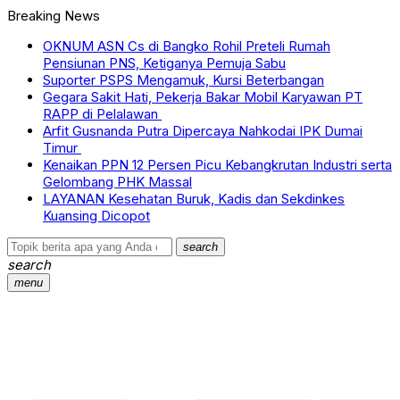
Breaking News
OKNUM ASN Cs di Bangko Rohil Preteli Rumah
Pensiunan PNS, Ketiganya Pemuja Sabu
Suporter PSPS Mengamuk, Kursi Beterbangan
Gegara Sakit Hati, Pekerja Bakar Mobil Karyawan PT
RAPP di Pelalawan
Arfit Gusnanda Putra Dipercaya Nahkodai IPK Dumai
Timur
Kenaikan PPN 12 Persen Picu Kebangkrutan Industri serta
Gelombang PHK Massal
LAYANAN Kesehatan Buruk, Kadis dan Sekdinkes
Kuansing Dicopot
search
search
menu