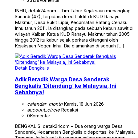
23139
Komentar
INHU, detak24.com – Tim Tabur Kejaksaan menangkap
Sunardi (47), terpidana kredit fiktif di KUD Rahayu
Makmur, Desa Bukit Lipai, Kecamatan Batang Cenaku
Inhu tahun 2011. Ia ditangkap pada sebuah kebun sawit di
wilayah Kalbar. Ketua KUD Rahayu Makmur tahun 2005
hingga 2012 itu kabur sejak perkara ditangani oleh
Kejaksaan Negeri Inhu. Dia diamankan di sebuah […]
Detak Bengkalis
Adik Beradik Warga Desa Senderak
Bengkalis ‘Ditendang’ ke Malaysia, Ini
Sebabnya!
calendar_month
Kamis, 18 Jun 2026
account_circle
Redaksi
0
Komentar
BENGKALIS, detak24com – Dua orang warga Desa
Senderak, Kecamatan Bengkalis dideportasi ke Malaysia.
Ternyata, kakak adik itu menggunakan paspor negeri