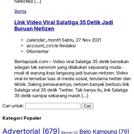
narkotika […]
Berita
Link Video Viral Salatiga 35 Detik Jadi
Buruan Netizen
calendar_month
Sabtu, 27 Nov 2021
account_circle
Redaksi
0
Komentar
Beritapojok.com – Video viral Salatiga 35 detik berisikan
adegan tak senonoh yang dilakukan sepasang muda-
mudi di warung kopi langsung jadi buruan netizen. Video
viral ini tersebar luas di media sosial, terutama twitter dan
tiktok. Saking penasarannya, netizen banyak berburu link
Salatiga viral 35 detik Twitter. Tak hanya itu, link Salatiga
35 detik sampai sekarang masih […]
Cari untuk:
Kategori Populer
Advertorial
(679)
Belo Kampung
(79)
Banner
(2)