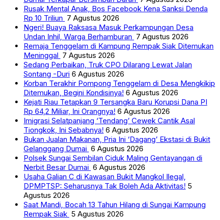
Rusak Mental Anak, Bos Facebook Kena Sanksi Denda
Rp 10 Triliun
7 Agustus 2026
Ngeri! Buaya Raksasa Masuk Perkampungan Desa
Undan Inhil, Warga Berhamburan
7 Agustus 2026
Remaja Tenggelam di Kampung Rempak Siak Ditemukan
Meninggal
7 Agustus 2026
Sedang Perbaikan, Truk CPO Dilarang Lewat Jalan
Sontang -Duri
6 Agustus 2026
Korban Terakhir Pompong Tenggelam di Desa Mengkikip
Ditemukan, Begini Kondisinya!
6 Agustus 2026
Kejati Riau Tetapkan 9 Tersangka Baru Korupsi Dana PI
Rp 64,2 Miliar, Ini Orangnya!
6 Agustus 2026
Imigrasi Selatpanjang ‘Tendang’ Cewek Cantik Asal
Tiongkok, Ini Sebabnya!
6 Agustus 2026
Bukan Jualan Makanan, Pria Ini ‘Dagang’ Ekstasi di Bukit
Gelanggang Dumai
6 Agustus 2026
Polsek Sungai Sembilan Ciduk Maling Gentayangan di
Nerbit Besar Dumai
6 Agustus 2026
Usaha Galian C di Kawasan Bukit Mangkol Ilegal,
DPMPTSP: Seharusnya Tak Boleh Ada Aktivitas!
5
Agustus 2026
Saat Mandi, Bocah 13 Tahun Hilang di Sungai Kampung
Rempak Siak
5 Agustus 2026