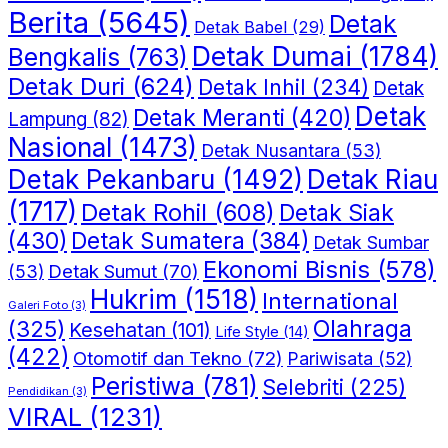
Berita
(5645)
Detak
Detak Babel
(29)
Detak Dumai
(1784)
Bengkalis
(763)
Detak Duri
(624)
Detak Inhil
(234)
Detak
Detak
Detak Meranti
(420)
Lampung
(82)
Nasional
(1473)
Detak Nusantara
(53)
Detak Riau
Detak Pekanbaru
(1492)
(1717)
Detak Rohil
(608)
Detak Siak
(430)
Detak Sumatera
(384)
Detak Sumbar
Ekonomi Bisnis
(578)
Detak Sumut
(70)
(53)
Hukrim
(1518)
International
Galeri Foto
(3)
(325)
Olahraga
Kesehatan
(101)
Life Style
(14)
(422)
Otomotif dan Tekno
(72)
Pariwisata
(52)
Peristiwa
(781)
Selebriti
(225)
Pendidikan
(3)
VIRAL
(1231)