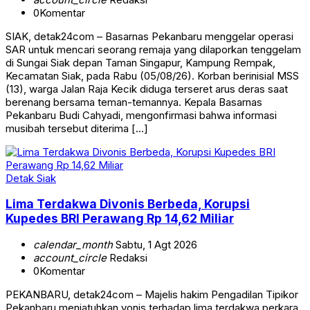
0
Komentar
SIAK, detak24com – Basarnas Pekanbaru menggelar operasi
SAR untuk mencari seorang remaja yang dilaporkan tenggelam
di Sungai Siak depan Taman Singapur, Kampung Rempak,
Kecamatan Siak, pada Rabu (05/08/26). Korban berinisial MSS
(13), warga Jalan Raja Kecik diduga terseret arus deras saat
berenang bersama teman-temannya. Kepala Basarnas
Pekanbaru Budi Cahyadi, mengonfirmasi bahwa informasi
musibah tersebut diterima […]
Detak Siak
Lima Terdakwa Divonis Berbeda, Korupsi
Kupedes BRI Perawang Rp 14,62 Miliar
calendar_month
Sabtu, 1 Agt 2026
account_circle
Redaksi
0
Komentar
PEKANBARU, detak24com – Majelis hakim Pengadilan Tipikor
Pekanbaru menjatuhkan vonis terhadap lima terdakwa perkara