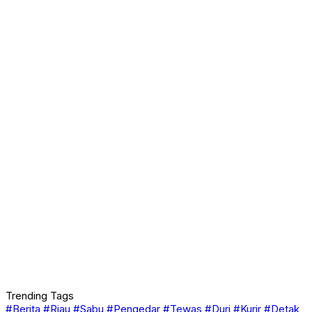
Trending Tags
#Berita
#Riau
#Sabu
#Pengedar
#Tewas
#Duri
#Kurir
#Detak