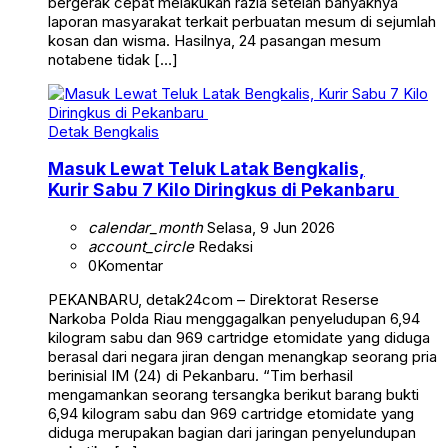
bergerak cepat melakukan razia setelah banyaknya
laporan masyarakat terkait perbuatan mesum di sejumlah
kosan dan wisma. Hasilnya, 24 pasangan mesum
notabene tidak […]
Detak Bengkalis
Masuk Lewat Teluk Latak Bengkalis,
Kurir Sabu 7 Kilo Diringkus di Pekanbaru
calendar_month
Selasa, 9 Jun 2026
account_circle
Redaksi
0
Komentar
PEKANBARU, detak24com – Direktorat Reserse
Narkoba Polda Riau menggagalkan penyeludupan 6,94
kilogram sabu dan 969 cartridge etomidate yang diduga
berasal dari negara jiran dengan menangkap seorang pria
berinisial IM (24) di Pekanbaru. “Tim berhasil
mengamankan seorang tersangka berikut barang bukti
6,94 kilogram sabu dan 969 cartridge etomidate yang
diduga merupakan bagian dari jaringan penyelundupan