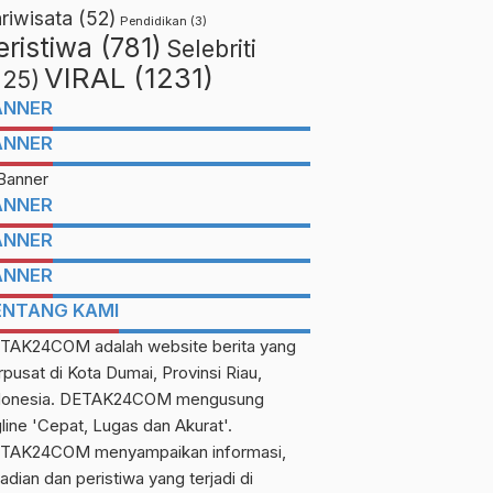
riwisata
(52)
Pendidikan
(3)
eristiwa
(781)
Selebriti
VIRAL
(1231)
225)
ANNER
ANNER
ANNER
ANNER
ANNER
ENTANG KAMI
TAK24COM adalah website berita yang
rpusat di Kota Dumai, Provinsi Riau,
donesia. DETAK24COM mengusung
gline 'Cepat, Lugas dan Akurat'.
TAK24COM menyampaikan informasi,
adian dan peristiwa yang terjadi di