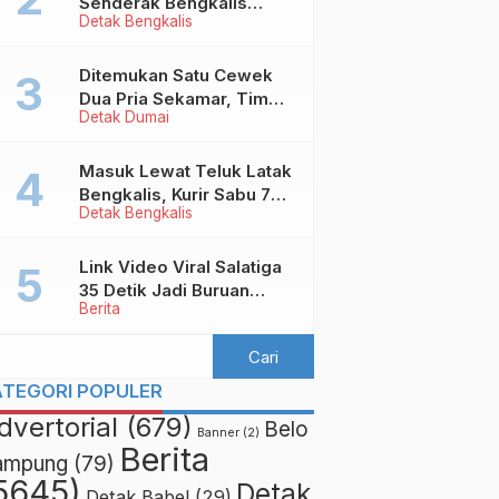
Senderak Bengkalis
Detak Bengkalis
‘Ditendang’ ke Malaysia,
Ini Sebabnya!
Ditemukan Satu Cewek
Dua Pria Sekamar, Tim
Detak Dumai
Yustisi Dumai Garuk
Puluhan Pasangan
Mesum
Masuk Lewat Teluk Latak
Bengkalis, Kurir Sabu 7
Detak Bengkalis
Kilo Diringkus di
Pekanbaru
Link Video Viral Salatiga
35 Detik Jadi Buruan
Berita
Netizen
ATEGORI POPULER
dvertorial
(679)
Belo
Banner
(2)
Berita
ampung
(79)
5645)
Detak
Detak Babel
(29)