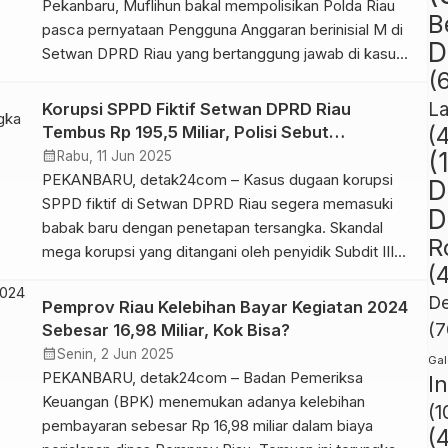
Pekanbaru, Muflihun bakal mempolisikan Polda Riau
B
pasca pernyataan Pengguna Anggaran berinisial M di
D
Setwan DPRD Riau yang bertanggung jawab di kasus
(
korupsi SPPD fiktif. Melalui tim kuasa hukumnya dari
Kantor Advokat & Konsultan Hukum Ahmad Yusuf, SH
L
Korupsi SPPD Fiktif Setwan DPRD Riau
& Rekan (AYLawyers), Muflihun melakukan
Tembus Rp 195,5 Miliar, Polisi Sebut
(
‘perlawanan’ karena inisial calon tersangka itu dinilai
Tersangka Lebih Satu Orang
calendar_month
(
Rabu, 11 Jun 2025
[…]
PEKANBARU, detak24com – Kasus dugaan korupsi
D
SPPD fiktif di Setwan DPRD Riau segera memasuki
D
babak baru dengan penetapan tersangka. Skandal
R
mega korupsi yang ditangani oleh penyidik Subdit III
(
Tipikor Reskrimsus Polda Riau ini telah menyebabkan
kerugian negara yang fantastis, mencapai Rp 195,9
De
Pemprov Riau Kelebihan Bayar Kegiatan 2024
miliar dari anggaran tahun 2020-2021. Direktur
(7
Sebesar 16,98 Miliar, Kok Bisa?
Reskrimsus Polda Riau, Kombes Pol Ade Kuncoro […]
calendar_month
Senin, 2 Jun 2025
Gal
PEKANBARU, detak24com – Badan Pemeriksa
I
Keuangan (BPK) menemukan adanya kelebihan
(1
pembayaran sebesar Rp 16,98 miliar dalam biaya
(