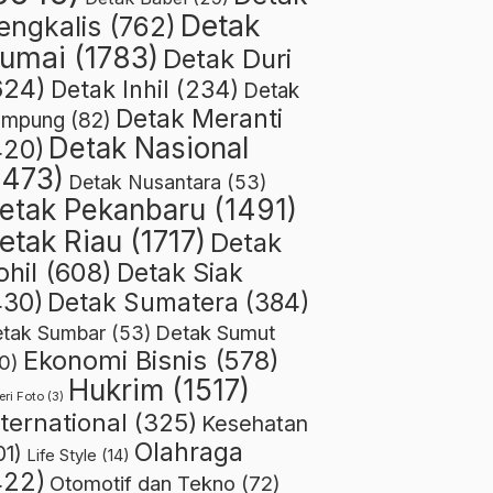
Detak
engkalis
(762)
umai
(1783)
Detak Duri
624)
Detak Inhil
(234)
Detak
Detak Meranti
ampung
(82)
Detak Nasional
420)
1473)
Detak Nusantara
(53)
etak Pekanbaru
(1491)
etak Riau
(1717)
Detak
ohil
(608)
Detak Siak
430)
Detak Sumatera
(384)
Detak Sumut
tak Sumbar
(53)
Ekonomi Bisnis
(578)
0)
Hukrim
(1517)
eri Foto
(3)
nternational
(325)
Kesehatan
Olahraga
01)
Life Style
(14)
422)
Otomotif dan Tekno
(72)