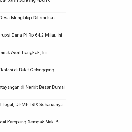
at Jalan Sontang -Duri
6
Desa Mengkikip Ditemukan,
upsi Dana PI Rp 64,2 Miliar, Ini
ntik Asal Tiongkok, Ini
Ekstasi di Bukit Gelanggang
ntayangan di Nerbit Besar Dumai
l Ilegal, DPMPTSP: Seharusnya
Sungai Kampung Rempak Siak
5