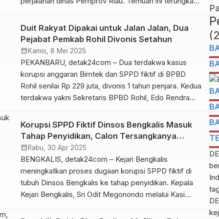
perjalanan dinas Pemprov Riau. Temuan ini terungkap
Pa
dalam Laporan Hasil Pemeriksaan (LHP) atas Laporan
P
Keuangan Pemprov Riau Tahun Anggaran 2024, yang
Duit Rakyat Dipakai untuk Jalan Jalan, Dua
(
disampaikan dalam rapat paripurna DPRD Riau, Senin
Pejabat Pemkab Rohil Divonis Setahun
(02/06/25). Gubernur Riau, Abdul Wahid, yang hadir
B
calendar_month
Kamis, 8 Mei 2025
dalam rapat bersama […]
PEKANBARU, detak24com – Dua terdakwa kasus
B
korupsi anggaran Bimtek dan SPPD fiktif di BPBD
Rohil senilai Rp 229 juta, divonis 1 tahun penjara. Kedua
B
terdakwa yakni Sekretaris BPBD Rohil, Edo Rendra
B
dan Bendahara BPBD, Syamsinar. Vonis dibacakan
Majelis Hakim Pengadilan Tindak Pidana Korupsi
B
Korupsi SPPD Fiktif Dinsos Bengkalis Masuk
(Tipikor) Pekanbaru yang diketuai Jonson Parancis,
Tahap Penyidikan, Calon Tersangkanya…
T
Rabu (07/05/25) petang. Hakim menyatakan kedua
calendar_month
Rabu, 30 Apr 2025
DE
[…]
BENGKALIS, detak24com – Kejari Bengkalis
be
meningkatkan proses dugaan korupsi SPPD fiktif di
In
tubuh Dinsos Bengkalis ke tahap penyidikan. Kepala
ta
Kejari Bengkalis, Sri Odit Megonondo melalui Kasi
DE
Intelijen, Resky Pradhana Romli membenarkan bahwa
kej
perkara tersebut telah naik ke tahap penyidikan sejak