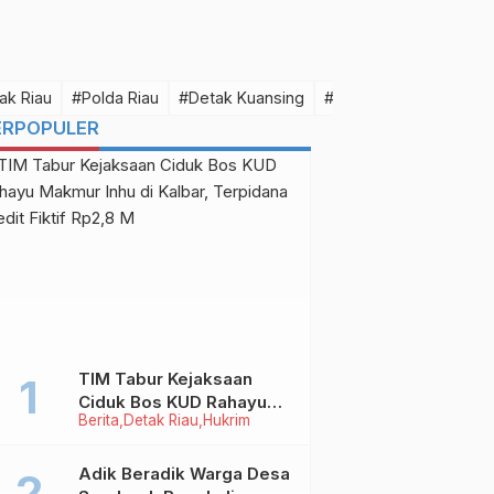
ak Riau
#Polda Riau
#Detak Kuansing
#Detak Pelalawan
#D
ERPOPULER
TIM Tabur Kejaksaan
Ciduk Bos KUD Rahayu
Berita
Detak Riau
Hukrim
Makmur Inhu di Kalbar,
Terpidana Kredit Fiktif
Rp2,8 M
Adik Beradik Warga Desa