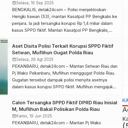
Surat Perintah Perjalanan Dinas (SPPD) fiktif serta
calendar_month
Selasa, 16 Sep 2025
pengadaan makan dan minum di lingkungan Setwan.
BENGKALIS, detak24com – Polisi menjebloskan
Penetapan […]
Hengki Irawan (53), mantan Kasatpol PP Bengkalis ke
penjara. Ia jadi tersangka korupsi Rp 1,4 miliar dalam
kasus SPPD fiktif. Mantan Kasatpol PP Bengkalis,
Hengki Irawan ditetapkan tersangka dan ditahan.
Hengki diduga menyelewengkan dana Rp 1,4 miliar
Aset Disita Polisi Terkait Korupsi SPPD Fiktif
lebih saat aktif menjabat 2021-2022 lalu. Kapolres
Setwan, Muflihun Gugat Polda Riau
Bengkalis, AKBP Budi Setiawan mengatakan Hengki
calendar_month
Selasa, 26 Agt 2025
[…]
PEKANBARU, detak24com – Mantan Setwan Riau dan
Pj Wako Pekanbaru, Muflihun menggugat Polda Riau.
Gugatan tersebut dampak polisi menyita asetnya
dalam kasus korupsi SPPD fiktif. Muflihun mengajukan
praperadilan ke Pengadilan Negeri (PN) Pekanbaru
K
terkait sah atau tidaknya penyitaan sejumlah aset
Calon Tersangka SPPD Fiktif DPRD Riau Inisial
miliknya oleh penyidik Direktorat Reserse Kriminal
A
M, Muflihun Bakal Polisikan Polda Riau
Khusus (Ditreskrimsus) Polda Riau. Aset itu disita
calendar_month
Kamis, 19 Jun 2025
K
dalam perkara […]
PEKANBARU, detak24com – Mantan Pj Wako
(