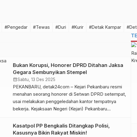
#Pengedar
#Tewas
#Duri
#Kurir
#Detak Kampar
#Det
T
Bukan Korupsi, Honorer DPRD Ditahan Jaksa
Gegara Sembunyikan Stempel
calendar_month
Sabtu, 13 Des 2025
PEKANBARU, detak24com – Kejari Pekanbaru resmi
menahan seorang honorer di Setwan DPRD setempat,
usai melakukan penggeledahan kantor tempatnya
bekerja. Kejaksaan Negeri (Kejari) Pekanbaru
menetapkan oknum honorer Sekretariat DPRD
(Setwan) Pekanbaru berinisial JA sebagai tersangka
Kasatpol PP Bengkalis Ditangkap Polisi,
dalam perkara dugaan perintangan penyidikan kasus
Kasusnya Bikin Rakyat Miskin!