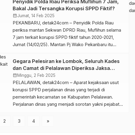
Penyidik Polda Riau Periksa Muflihun 7 Jam,
da
6 Februari 2025. Baca juga : Jaksa ‘Obok-obok’
Bakal Jadi Tersangka Korupsi SPPD Fiktif?
da
Kantor Disdikbud Rohil, Bidik Korupsi Proyek 40 […]
calendar_month
Jumat, 14 Feb 2025
PEKANBARU, detak24com – Penyidik Polda Riau
periksa mantan Sekwan DPRD Riau, Muflihun selama
7 jam terkait korupsi SPPD fiktif tahun 2020-2021,
Jumat (14/02/25). Mantan Pj Wako Pekanbaru itu
diperiksa hampir selama 7 jam. Yakni mulai 14.00 wib –
18.45 WIB. Dimana ini merupakan pemeriksaan
Gegara Pelesiran ke Lombok, Seluruh Kades
lanjutan sebelumnya. “Kami hari ini dipanggil dalam
dan Camat di Pelalawan Diperiksa Jaksa
rangka saksi dalam tindak […]
Terkait Korupsi SPPD Fiktif
calendar_month
Minggu, 2 Feb 2025
PELALAWAN, detak24com – Aparat kejaksaan usut
korupsi SPPD perjalanan dinas yang terjadi di
pemerintah kecamatan se Kabupaten Pelalawan.
Perjalanan dinas yang menjadi sorotan yakni pejabat
camat beserta para kepala desa (kades) ada yang
pelesiran ke Lombok pada akhir tahun 2024 silam.
2
3
4
»
Kasi Intel Kejari Pelalawan Robby Prasetya menyebut
bahwa saat ini pihaknya tengah melakukan tahapan