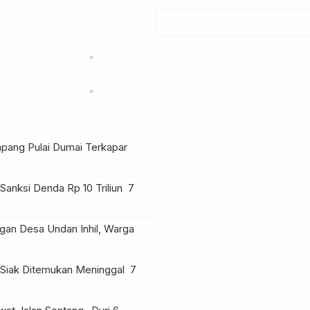
[…]
impang Pulai Dumai Terkapar
anksi Denda Rp 10 Triliun
7
an Desa Undan Inhil, Warga
Siak Ditemukan Meninggal
7