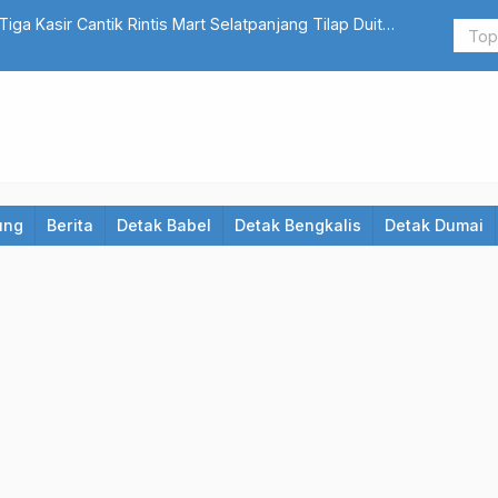
ga Kasir Cantik Rintis Mart Selatpanjang Tilap Duit
Wajib Baca!
ung
Berita
Detak Babel
Detak Bengkalis
Detak Dumai