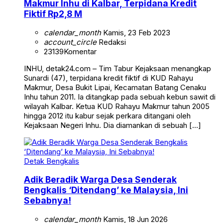
Makmur Inhu di Kalbar, Terpidana Kredit
Fiktif Rp2,8 M
calendar_month
Kamis, 23 Feb 2023
account_circle
Redaksi
23139
Komentar
INHU, detak24.com – Tim Tabur Kejaksaan menangkap
Sunardi (47), terpidana kredit fiktif di KUD Rahayu
Makmur, Desa Bukit Lipai, Kecamatan Batang Cenaku
Inhu tahun 2011. Ia ditangkap pada sebuah kebun sawit di
wilayah Kalbar. Ketua KUD Rahayu Makmur tahun 2005
hingga 2012 itu kabur sejak perkara ditangani oleh
Kejaksaan Negeri Inhu. Dia diamankan di sebuah […]
Detak Bengkalis
Adik Beradik Warga Desa Senderak
Bengkalis ‘Ditendang’ ke Malaysia, Ini
Sebabnya!
calendar_month
Kamis, 18 Jun 2026