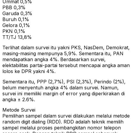
Ummat 0,5%
PBB 0,3%
Garuda 0,3%
Buruh 0,1%
Gelora 0,1%
PKN 0,1%
TT/TJ 13,8%
Terlihat dalam survei itu yakni PKS, NasDem, Demokrat,
masing-masing mempunya 5,9%. Sementara itu, PAN
mendapatkan angka 4%. Berdasarkan survei,
elektabilitas partai-partai tersebut mencapai angka aman
lolos ke DPR yakni 4%.
Sementara itu, PPP (2,7%), PSI (2,3%), Perindo (2%),
belum menyentuh angka 4% dalam survei. Namun,
survei ini memiliki margin of error yang diperkirakan di
angka ± 2.6%.
Metode Survei
Pemilihan sampel dalam survei dilakukan melalui metode
random digit dialing (RDD). RDD adalah teknik memilih
sampel melalui proses pembangkitan nomor telepon