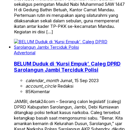
sekaligus peringatan Maulid Nabi Muhammad SAW 1447
H di Gedung Bathin Betuah, Kantor Camat Mandau.
Pertemuan rutin ini merupakan ajang silaturahmi yang
dilaksanakan sekali dalam sebulan, guna mempererat
ikatan antar kader TP-PKK se-kecamatan Mandau.
Kegiatan ini diisi […]
Advertorial
BELUM Duduk di ‘Kursi Empuk’, Caleg DPRD
Sarolangun Jambi Terciduk Polisi
calendar_month
Jumat, 15 Sep 2023
account_circle
Redaksi
85
Komentar
JAMBI, detak24com – Seorang calon legislatif (caleg)
DPRD Kabupaten Sarolangun, Jambi, Debi Kurniawan
ditangkap polisi terkait kasus narkoba. Caleg tersebut
ketangkap basah saat mengonsumsi sabu. “Benar. Kita
amankan kemarin di Kelurahan Dusun, Sarolangun,” ujar
Kasat Narkoba Polres Sarolangun AKP Suhendry, dikutip