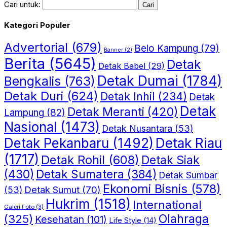
Cari untuk:
Kategori Populer
Advertorial
(679)
Belo Kampung
(79)
Banner
(2)
Berita
(5645)
Detak
Detak Babel
(29)
Detak Dumai
(1784)
Bengkalis
(763)
Detak Duri
(624)
Detak Inhil
(234)
Detak
Detak
Detak Meranti
(420)
Lampung
(82)
Nasional
(1473)
Detak Nusantara
(53)
Detak Riau
Detak Pekanbaru
(1492)
(1717)
Detak Rohil
(608)
Detak Siak
(430)
Detak Sumatera
(384)
Detak Sumbar
Ekonomi Bisnis
(578)
Detak Sumut
(70)
(53)
Hukrim
(1518)
International
Galeri Foto
(3)
(325)
Olahraga
Kesehatan
(101)
Life Style
(14)