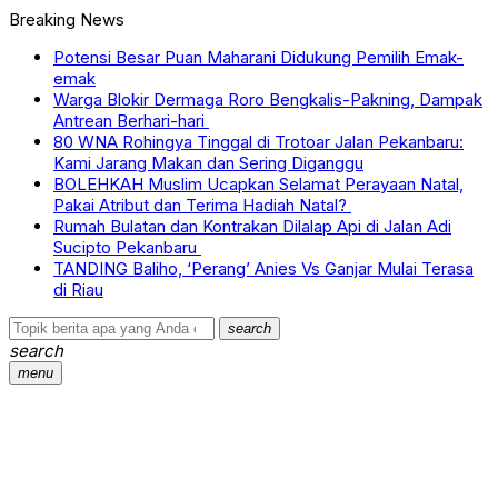
Breaking News
Potensi Besar Puan Maharani Didukung Pemilih Emak-
emak
Warga Blokir Dermaga Roro Bengkalis-Pakning, Dampak
Antrean Berhari-hari
80 WNA Rohingya Tinggal di Trotoar Jalan Pekanbaru:
Kami Jarang Makan dan Sering Diganggu
BOLEHKAH Muslim Ucapkan Selamat Perayaan Natal,
Pakai Atribut dan Terima Hadiah Natal?
Rumah Bulatan dan Kontrakan Dilalap Api di Jalan Adi
Sucipto Pekanbaru
TANDING Baliho, ‘Perang’ Anies Vs Ganjar Mulai Terasa
di Riau
search
search
menu