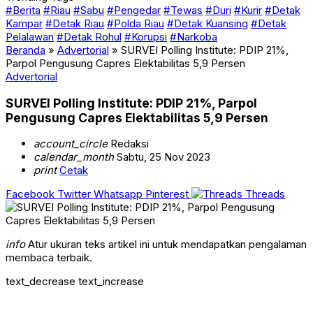
#Berita
#Riau
#Sabu
#Pengedar
#Tewas
#Duri
#Kurir
#Detak
Kampar
#Detak Riau
#Polda Riau
#Detak Kuansing
#Detak
Pelalawan
#Detak Rohul
#Korupsi
#Narkoba
Beranda
»
Advertorial
»
SURVEI Polling Institute: PDIP 21%,
Parpol Pengusung Capres Elektabilitas 5,9 Persen
Advertorial
SURVEI Polling Institute: PDIP 21%, Parpol
Pengusung Capres Elektabilitas 5,9 Persen
account_circle
Redaksi
calendar_month
Sabtu, 25 Nov 2023
print
Cetak
Facebook
Twitter
Whatsapp
Pinterest
Threads
info
Atur ukuran teks artikel ini untuk mendapatkan pengalaman
membaca terbaik.
text_decrease
text_increase