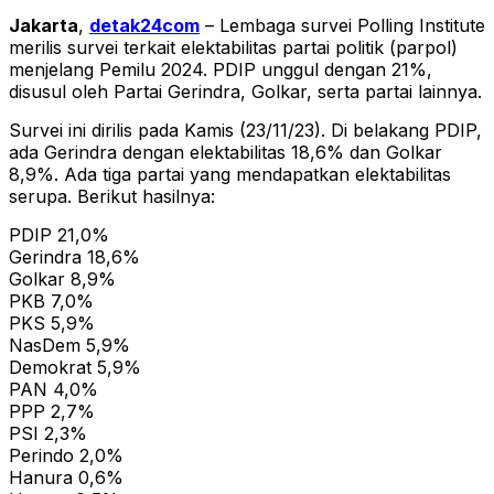
Jakarta
,
detak24com
– Lembaga survei Polling Institute
merilis survei terkait elektabilitas partai politik (parpol)
menjelang Pemilu 2024. PDIP unggul dengan 21%,
disusul oleh Partai Gerindra, Golkar, serta partai lainnya.
Survei ini dirilis pada Kamis (23/11/23). Di belakang PDIP,
ada Gerindra dengan elektabilitas 18,6% dan Golkar
8,9%. Ada tiga partai yang mendapatkan elektabilitas
serupa. Berikut hasilnya:
PDIP 21,0%
Gerindra 18,6%
Golkar 8,9%
PKB 7,0%
PKS 5,9%
NasDem 5,9%
Demokrat 5,9%
PAN 4,0%
PPP 2,7%
PSI 2,3%
Perindo 2,0%
Hanura 0,6%