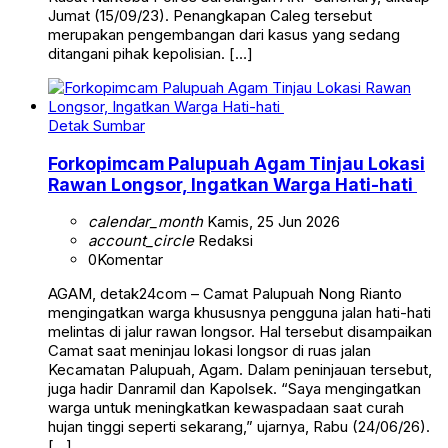
Jumat (15/09/23). Penangkapan Caleg tersebut
merupakan pengembangan dari kasus yang sedang
ditangani pihak kepolisian. […]
Detak Sumbar
Forkopimcam Palupuah Agam Tinjau Lokasi
Rawan Longsor, Ingatkan Warga Hati-hati
calendar_month
Kamis, 25 Jun 2026
account_circle
Redaksi
0
Komentar
AGAM, detak24com – Camat Palupuah Nong Rianto
mengingatkan warga khususnya pengguna jalan hati-hati
melintas di jalur rawan longsor. Hal tersebut disampaikan
Camat saat meninjau lokasi longsor di ruas jalan
Kecamatan Palupuah, Agam. Dalam peninjauan tersebut,
juga hadir Danramil dan Kapolsek. “Saya mengingatkan
warga untuk meningkatkan kewaspadaan saat curah
hujan tinggi seperti sekarang,” ujarnya, Rabu (24/06/26).
[…]