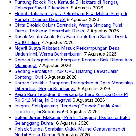
Puntung Rokok Picu Karhutla 5 Hektare di Rengat,
Pelangsir Sawit Ditangkap
8 Agustus 2026
Heboh Tahanan Lapas Pekanbaru Bisa Makan Siang di
Rumah, Kalapas Dicopot
8 Agustus 2026
Cinta Ditolak Celurit Bertindak, Warga Simpang Pulai
Dumai Terkapar Bersimbah Darah
7 Agustus 2026
Rusak Mental Anak, Bos Facebook Kena Sanksi Denda
Rp 10 Triliun
7 Agustus 2026
Ngeri! Buaya Raksasa Masuk Perkampungan Desa
Undan Inhil, Warga Berhamburan
7 Agustus 2026
Remaja Tenggelam di Kampung Rempak Siak Ditemukan
Meninggal
7 Agustus 2026
Sedang Perbaikan, Truk CPO Dilarang Lewat Jalan
Sontang -Duri
6 Agustus 2026
Korban Terakhir Pompong Tenggelam di Desa Mengkikip
Ditemukan, Begini Kondisinya!
6 Agustus 2026
Kejati Riau Tetapkan 9 Tersangka Baru Korupsi Dana PI
Rp 64,2 Miliar, Ini Orangnya!
6 Agustus 2026
Imigrasi Selatpanjang ‘Tendang’ Cewek Cantik Asal
Tiongkok, Ini Sebabnya!
6 Agustus 2026
Bukan Jualan Makanan, Pria Ini ‘Dagang’ Ekstasi di Bukit
Gelanggang Dumai
6 Agustus 2026
Polsek Sungai Sembilan Ciduk Maling Gentayangan di
Nerbit Besar Dumai
6 Agustus 2026