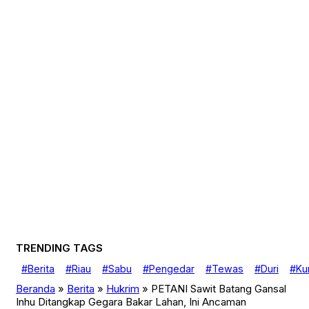
Detak Dumai
Detak Duri
Detak Inhil
Detak Lampung
Detak Meranti
Detak Nasional
Detak Nusantara
Detak Pekanbaru
Detak Riau
Detak Rohil
Detak Siak
Detak Sumatera
Detak Sumbar
Detak Sumut
Ekonomi Bisnis
Galeri Foto
Hukrim
International
Kesehatan
Latest
Life Style
TRENDING TAGS
Olahraga
Otomotif dan Tekno
#Berita
#Riau
#Sabu
#Pengedar
#Tewas
#Duri
#Kur
Pariwisata
Pendidikan
Beranda
»
Berita
»
Hukrim
»
PETANI Sawit Batang Gansal
Peristiwa
Inhu Ditangkap Gegara Bakar Lahan, Ini Ancaman