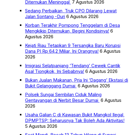
Ditemukan Meninggal
7 Agustus 2026
Sedang Perbaikan, Truk CPO Dilarang Lewat
Jalan Sontang -Duri
6 Agustus 2026
Korban Terakhir Pompong Tenggelam di Desa
Mengkikip Ditemukan, Begini Kondisinya!
6
Agustus 2026
Kejati Riau Tetapkan 9 Tersangka Baru Korupsi
Dana PI Rp 64,2 Miliar, Ini Orangnya!
6 Agustus
2026
Imigrasi Selatpanjang ‘Tendang’ Cewek Cantik
Asal Tiongkok, Ini Sebabnya!
6 Agustus 2026
Bukan Jualan Makanan, Pria Ini ‘Dagang’ Ekstasi di
Bukit Gelanggang Dumai
6 Agustus 2026
Polsek Sungai Sembilan Ciduk Maling
Gentayangan di Nerbit Besar Dumai
6 Agustus
2026
Usaha Galian C di Kawasan Bukit Mangkol Ilegal,
DPMPTSP: Seharusnya Tak Boleh Ada Aktivitas!
5 Agustus 2026
Saat Mandi, Bocah 13 Tahun Hilang di Sungai