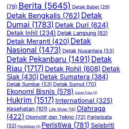
Berita
(5645)
(79)
Detak Babel
(29)
Detak
Detak Bengkalis
(762)
Dumai
(1783)
Detak Duri
(624)
Detak Inhil
(234)
Detak Lampung
(82)
Detak
Detak Meranti
(420)
Nasional
(1473)
Detak Nusantara
(53)
Detak
Detak Pekanbaru
(1491)
Riau
(1717)
Detak Rohil
(608)
Detak
Siak
(430)
Detak Sumatera
(384)
Detak Sumut
(70)
Detak Sumbar
(53)
Ekonomi Bisnis
(578)
Galeri Foto
(3)
Hukrim
(1517)
International
(325)
Olahraga
Kesehatan
(101)
Life Style
(14)
(422)
Otomotif dan Tekno
(72)
Pariwisata
Peristiwa
(781)
Selebriti
(52)
Pendidikan
(3)