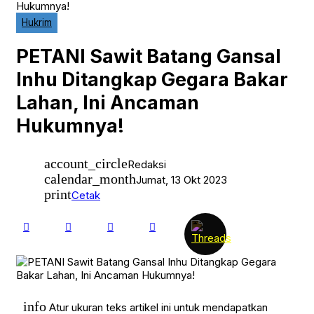
Popular News
Hukumnya!
Recent News
Hukrim
Selebriti
TOP STORIES
Trending
PETANI Sawit Batang Gansal
Trending News
VIRAL
Inhu Ditangkap Gegara Bakar
Lahan, Ini Ancaman
Hukumnya!
account_circle
Redaksi
calendar_month
Jumat, 13 Okt 2023
print
Cetak
info
Atur ukuran teks artikel ini untuk mendapatkan