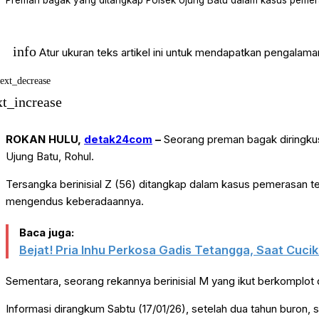
Preman bagak yang ditangkap Polsek Ujung Batu dalam kasus pemeras
Selebriti
TOP STORIES
Trending
Trending News
info
VIRAL
Atur ukuran teks artikel ini untuk mendapatkan pengalam
text_decrease
xt_increase
ROKAN HULU,
detak24com
–
Seorang preman bagak diringkus
Ujung Batu, Rohul.
Tersangka berinisial Z (56) ditangkap dalam kasus pemerasan te
mengendus keberadaannya.
Baca juga:
Bejat! Pria Inhu Perkosa Gadis Tetangga, Saat Cucik
Sementara, seorang rekannya berinisial M yang ikut berkomplo
Informasi dirangkum Sabtu (17/01/26), setelah dua tahun buron, 