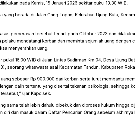
ilakukan pada Kamis, 15 Januari 2026 sekitar pukul 13.30 WIB.
ya yang berada di Jalan Gang Topan, Kelurahan Ujung Batu, Kecam
sus pemerasan tersebut terjadi pada Oktober 2023 dan dilakuka
a pelaku mendatangi korban dan meminta sejumlah uang dengan 
aksa menyerahkan uang.
r pukul 16.00 WIB di Jalan Lintas Sudirman Km 04, Desa Ujung Bat
(33), seorang wiraswasta asal Kecamatan Tandun, Kabupaten Roka
ma uang sebesar Rp 900.000 dari korban serta turut membantu mem
gan dalih tertentu yang disertai tekanan psikologis, sehingga 
 tersebut,” ujar Kapolsek.
ang sama telah lebih dahulu dibekuk dan diproses hukum hingga di
kan diri dan masuk dalam Daftar Pencarian Orang sebelum akhirnya 