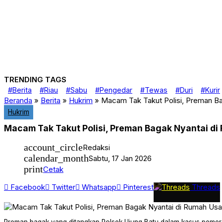
Detak Inhil
Detak Lampung
Detak Meranti
Detak Nasional
Detak Nusantara
Detak Pekanbaru
Detak Riau
Detak Rohil
Detak Siak
TRENDING TAGS
Detak Sumatera
Detak Sumbar
#Berita
#Riau
#Sabu
#Pengedar
#Tewas
#Duri
#Kurir
Detak Sumut
Beranda
»
Berita
»
Hukrim
»
Macam Tak Takut Polisi, Preman B
Ekonomi Bisnis
Hukrim
Galeri Foto
Hukrim
Macam Tak Takut Polisi, Preman Bagak Nyantai di
International
Kesehatan
account_circle
Redaksi
Latest
Life Style
calendar_month
Sabtu, 17 Jan 2026
Olahraga
print
Cetak
Otomotif dan Tekno
Pariwisata
Facebook
Twitter
Whatsapp
Pinterest
Threads
Pendidikan
Peristiwa
Popular News
Recent News