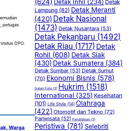
(624)
Detak Inhil
(234)
Detak
Detak Meranti
Lampung
(82)
Detak Nasional
(420)
kemudian
n, petugas
(1473)
Detak Nusantara
(53)
Detak Pekanbaru
(1492)
rstatus DPO.
Detak Riau
(1717)
Detak
Rohil
(608)
Detak Siak
(430)
Detak Sumatera
(384)
Detak Sumut
Detak Sumbar
(53)
Ekonomi Bisnis
(578)
(70)
Hukrim
(1518)
Galeri Foto
(3)
International
(325)
Kesehatan
Olahraga
(101)
Life Style
(14)
(422)
Otomotif dan Tekno
(72)
Pariwisata
(52)
Pendidikan
(3)
Peristiwa
(781)
Selebriti
ndak, Warga