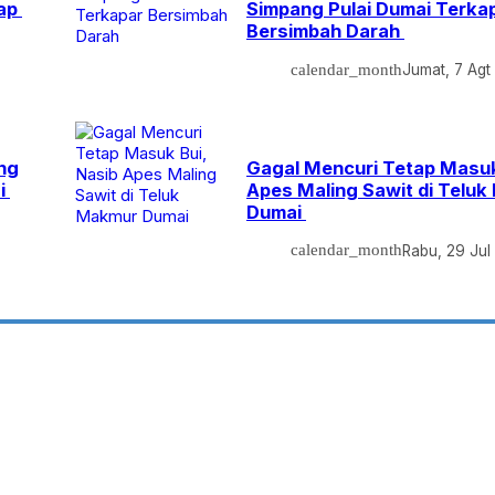
kap
Simpang Pulai Dumai Terka
Bersimbah Darah
calendar_month
Jumat, 7 Agt
ng
Gagal Mencuri Tetap Masuk
ai
Apes Maling Sawit di Telu
Dumai
calendar_month
Rabu, 29 Jul