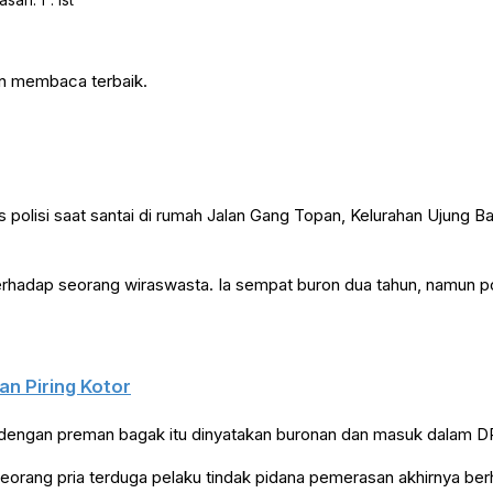
an. f : ist
an membaca terbaik.
 polisi saat santai di rumah Jalan Gang Topan, Kelurahan Ujung B
rhadap seorang wiraswasta. Ia sempat buron dua tahun, namun pol
an Piring Kotor
t dengan preman bagak itu dinyatakan buronan dan masuk dalam D
seorang pria terduga pelaku tindak pidana pemerasan akhirnya ber