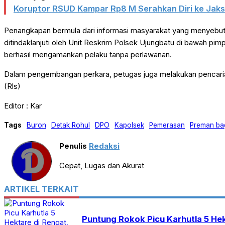
Koruptor RSUD Kampar Rp8 M Serahkan Diri ke Jak
Penangkapan bermula dari informasi masyarakat yang menyebutk
ditindaklanjuti oleh Unit Reskrim Polsek Ujungbatu di bawah pi
berhasil mengamankan pelaku tanpa perlawanan.
Dalam pengembangan perkara, petugas juga melakukan pencarian t
(Rls)
Editor : Kar
Tags
Buron
Detak Rohul
DPO
Kapolsek
Pemerasan
Preman ba
Penulis
Redaksi
Cepat, Lugas dan Akurat
ARTIKEL TERKAIT
Puntung Rokok Picu Karhutla 5 He