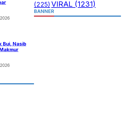
VIRAL
(1231)
par
(225)
BANNER
 2026
 Bui, Nasib
k Makmur
 2026