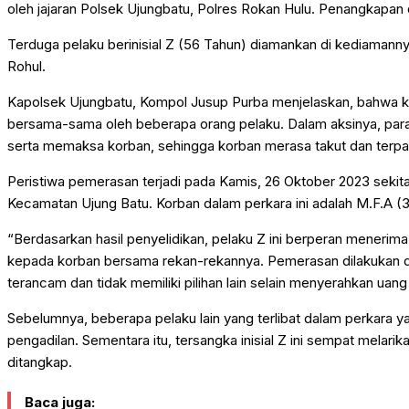
oleh jajaran Polsek Ujungbatu, Polres Rokan Hulu. Penangkapan d
Terduga pelaku berinisial Z (56 Tahun) diamankan di kediamann
Rohul.
Kapolsek Ujungbatu, Kompol Jusup Purba menjelaskan, bahwa ka
bersama-sama oleh beberapa orang pelaku. Dalam aksinya, par
serta memaksa korban, sehingga korban merasa takut dan terp
Peristiwa pemerasan terjadi pada Kamis, 26 Oktober 2023 sekita
Kecamatan Ujung Batu. Korban dalam perkara ini adalah M.F.A 
“Berdasarkan hasil penyelidikan, pelaku Z ini berperan meneri
kepada korban bersama rekan-rekannya. Pemerasan dilakukan den
terancam dan tidak memiliki pilihan lain selain menyerahkan uang
Sebelumnya, beberapa pelaku lain yang terlibat dalam perkara y
pengadilan. Sementara itu, tersangka inisial Z ini sempat melari
ditangkap.
Baca juga: