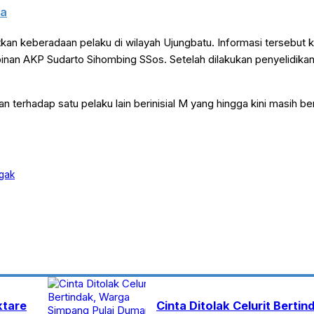
sa
an keberadaan pelaku di wilayah Ujungbatu. Informasi tersebut 
mpinan AKP Sudarto Sihombing SSos. Setelah dilakukan penyelidika
erhadap satu pelaku lain berinisial M yang hingga kini masih be
gak
ktare
Cinta Ditolak Celurit Berti