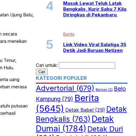
Masuk Lewat Teluk Latak
Bengkalis, Kurir Sabu 7 Kilo
Diringkus di Pekanbaru
atan Ujung Batu,
n secara
Berita
cara menekan
Link Video Viral Salatiga 35
Detik Jadi Buruan Netizen
u Timur,
Cari untuk:
n Hulu.
KATEGORI POPULER
inta uang
Advertorial
(679)
korban merasa
Belo
Banner
(2)
Berita
Kampung
(79)
jatuhi putusan
(5645)
Detak
Detak Babel
(29)
berhasil
Detak
Bengkalis
(763)
Dumai
(1784)
Detak Duri