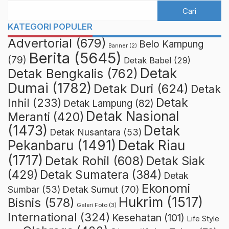
KATEGORI POPULER
Advertorial
(679)
Belo Kampung
Banner
(2)
Berita
(5645)
(79)
Detak Babel
(29)
Detak
Detak Bengkalis
(762)
Dumai
(1782)
Detak Duri
(624)
Detak
Detak
Inhil
(233)
Detak Lampung
(82)
Detak Nasional
Meranti
(420)
(1473)
Detak
Detak Nusantara
(53)
Detak Riau
Pekanbaru
(1491)
(1717)
Detak Rohil
(608)
Detak Siak
(429)
Detak Sumatera
(384)
Detak
Ekonomi
Detak Sumut
(70)
Sumbar
(53)
Hukrim
(1517)
Bisnis
(578)
Galeri Foto
(3)
International
(324)
Kesehatan
(101)
Life Style