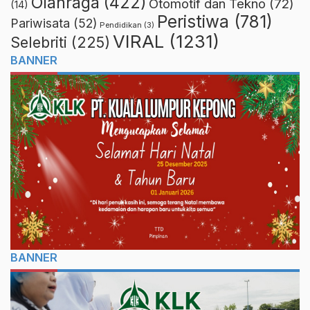
Olahraga
(422)
Otomotif dan Tekno
(72)
(14)
Peristiwa
(781)
Pariwisata
(52)
Pendidikan
(3)
VIRAL
(1231)
Selebriti
(225)
BANNER
BANNER