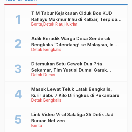
TIM Tabur Kejaksaan Ciduk Bos KUD
Rahayu Makmur Inhu di Kalbar, Terpidana
Berita
Detak Riau
Hukrim
Kredit Fiktif Rp2,8 M
Adik Beradik Warga Desa Senderak
Bengkalis ‘Ditendang’ ke Malaysia, Ini
Detak Bengkalis
Sebabnya!
Ditemukan Satu Cewek Dua Pria
Sekamar, Tim Yustisi Dumai Garuk
Detak Dumai
Puluhan Pasangan Mesum
Masuk Lewat Teluk Latak Bengkalis,
Kurir Sabu 7 Kilo Diringkus di Pekanbaru
Detak Bengkalis
Link Video Viral Salatiga 35 Detik Jadi
Buruan Netizen
Berita