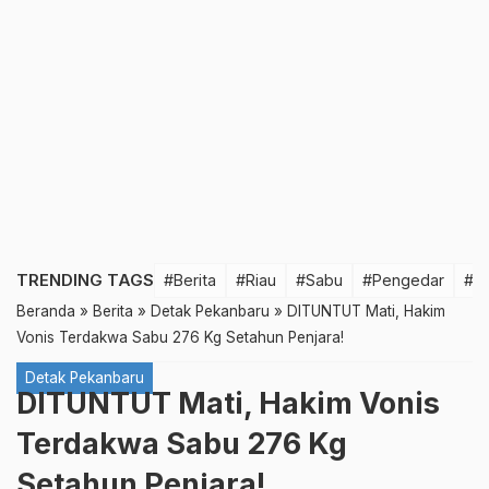
TRENDING TAGS
#Berita
#Riau
#Sabu
#Pengedar
#T
Beranda
»
Berita
»
Detak Pekanbaru
»
DITUNTUT Mati, Hakim
Vonis Terdakwa Sabu 276 Kg Setahun Penjara!
Detak Pekanbaru
DITUNTUT Mati, Hakim Vonis
Terdakwa Sabu 276 Kg
Setahun Penjara!