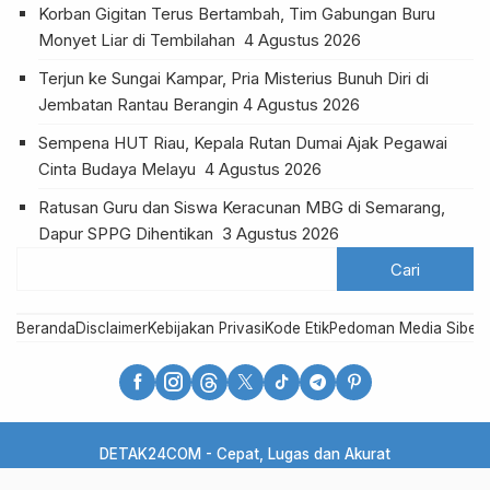
Korban Gigitan Terus Bertambah, Tim Gabungan Buru
Monyet Liar di Tembilahan
4 Agustus 2026
Terjun ke Sungai Kampar, Pria Misterius Bunuh Diri di
Jembatan Rantau Berangin
4 Agustus 2026
Sempena HUT Riau, Kepala Rutan Dumai Ajak Pegawai
Cinta Budaya Melayu
4 Agustus 2026
Ratusan Guru dan Siswa Keracunan MBG di Semarang,
Dapur SPPG Dihentikan
3 Agustus 2026
Beranda
Disclaimer
Kebijakan Privasi
Kode Etik
Pedoman Media Siber
R
DETAK24COM - Cepat, Lugas dan Akurat
Copyright @detak24com 2021