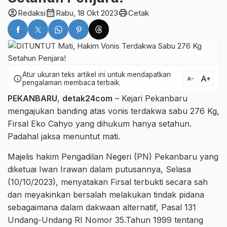
account_circle
calendar_month
print
Redaksi
Rabu, 18 Okt 2023
Cetak
Atur ukuran teks artikel ini untuk mendapatkan
text_increase
info
text_decrease
pengalaman membaca terbaik.
PEKANBARU
,
detak24com
– Kejari Pekanbaru
mengajukan banding atas vonis terdakwa sabu 276 Kg,
Firsal Eko Cahyo yang dihukum hanya setahun.
Padahal jaksa menuntut mati.
Majelis hakim Pengadilan Negeri (PN) Pekanbaru yang
diketuai Iwan Irawan dalam putusannya, Selasa
(10/10/2023), menyatakan Firsal terbukti secara sah
dan meyakinkan bersalah melakukan tindak pidana
sebagaimana dalam dakwaan alternatif, Pasal 131
Undang-Undang RI Nomor 35.Tahun 1999 tentang