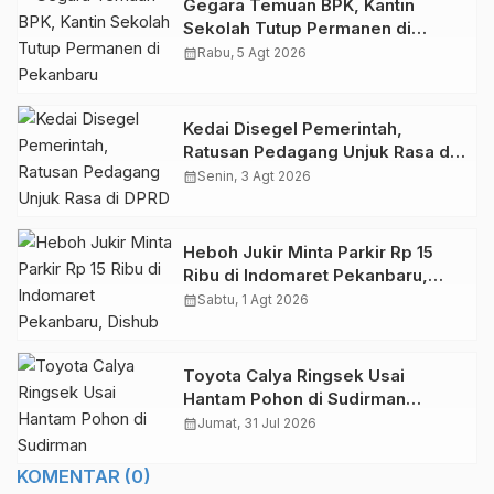
Gegara Temuan BPK, Kantin
Sekolah Tutup Permanen di
Pekanbaru
calendar_month
Rabu, 5 Agt 2026
Kedai Disegel Pemerintah,
Ratusan Pedagang Unjuk Rasa di
DPRD Pekanbaru
calendar_month
Senin, 3 Agt 2026
Heboh Jukir Minta Parkir Rp 15
Ribu di Indomaret Pekanbaru,
Dishub Terjunkan Personel
calendar_month
Sabtu, 1 Agt 2026
Toyota Calya Ringsek Usai
Hantam Pohon di Sudirman
Pekanbaru
calendar_month
Jumat, 31 Jul 2026
KOMENTAR (0)