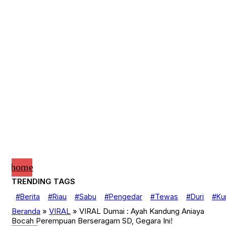
home
TRENDING TAGS
Advertorial
#Berita
#Riau
#Sabu
#Pengedar
#Tewas
#Duri
#Kur
Banner
Belo Kampung
Beranda
»
VIRAL
»
VIRAL Dumai : Ayah Kandung Aniaya
Berita
Bocah Perempuan Berseragam SD, Gegara Ini!
Detak Babel