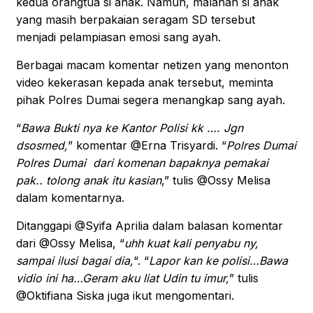
kedua orangtua si anak. Namun, malahan si anak
yang masih berpakaian seragam SD tersebut
menjadi pelampiasan emosi sang ayah.
Berbagai macam komentar netizen yang menonton
video kekerasan kepada anak tersebut, meminta
pihak Polres Dumai segera menangkap sang ayah.
“
Bawa Bukti nya ke Kantor Polisi kk …. Jgn
dsosmed,
” komentar @Erna Trisyardi. “
Polres Dumai
Polres Dumai dari komenan bapaknya pemakai
pak.. tolong anak itu kasian
,” tulis @Ossy Melisa
dalam komentarnya.
Ditanggapi @Syifa Aprilia dalam balasan komentar
dari @Ossy Melisa, “
uhh kuat kali penyabu ny,
sampai ilusi bagai dia,
“. “
Lapor kan ke polisi…Bawa
vidio ini ha…Geram aku liat Udin tu imur,
” tulis
@Oktifiana Siska juga ikut mengomentari.