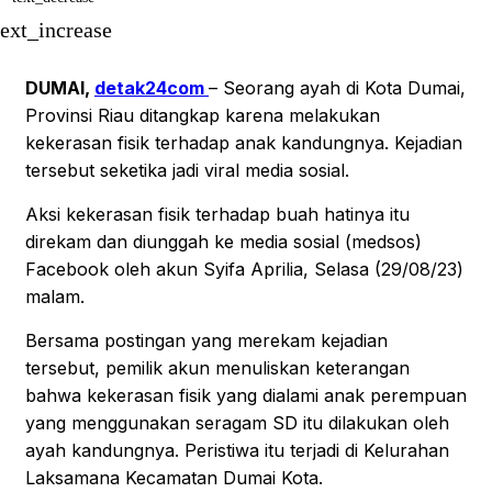
Peristiwa
Popular News
text_increase
Recent News
Selebriti
TOP STORIES
DUMAI,
detak24com
– Seorang ayah di Kota Dumai,
Trending
Provinsi Riau ditangkap karena melakukan
Trending News
VIRAL
kekerasan fisik terhadap anak kandungnya. Kejadian
tersebut seketika jadi viral media sosial.
Aksi kekerasan fisik terhadap buah hatinya itu
direkam dan diunggah ke media sosial (medsos)
Facebook oleh akun Syifa Aprilia, Selasa (29/08/23)
malam.
Bersama postingan yang merekam kejadian
tersebut, pemilik akun menuliskan keterangan
bahwa kekerasan fisik yang dialami anak perempuan
yang menggunakan seragam SD itu dilakukan oleh
ayah kandungnya. Peristiwa itu terjadi di Kelurahan
Laksamana Kecamatan Dumai Kota.