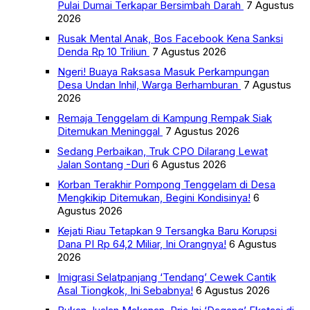
Pulai Dumai Terkapar Bersimbah Darah
7 Agustus
2026
Rusak Mental Anak, Bos Facebook Kena Sanksi
Denda Rp 10 Triliun
7 Agustus 2026
Ngeri! Buaya Raksasa Masuk Perkampungan
Desa Undan Inhil, Warga Berhamburan
7 Agustus
2026
Remaja Tenggelam di Kampung Rempak Siak
Ditemukan Meninggal
7 Agustus 2026
Sedang Perbaikan, Truk CPO Dilarang Lewat
Jalan Sontang -Duri
6 Agustus 2026
Korban Terakhir Pompong Tenggelam di Desa
Mengkikip Ditemukan, Begini Kondisinya!
6
Agustus 2026
Kejati Riau Tetapkan 9 Tersangka Baru Korupsi
Dana PI Rp 64,2 Miliar, Ini Orangnya!
6 Agustus
2026
Imigrasi Selatpanjang ‘Tendang’ Cewek Cantik
Asal Tiongkok, Ini Sebabnya!
6 Agustus 2026