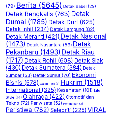
Berita
(5645)
(79)
Detak Babel
(29)
Detak
Detak Bengkalis
(763)
Dumai
(1785)
Detak Duri
(625)
Detak Inhil
(234)
Detak Lampung
(82)
Detak Nasional
Detak Meranti
(421)
(1473)
Detak
Detak Nusantara
(53)
Detak Riau
Pekanbaru
(1493)
(1717)
Detak Rohil
(608)
Detak Siak
(430)
Detak Sumatera
(384)
Detak
Ekonomi
Detak Sumut
(70)
Sumbar
(53)
Hukrim
(1518)
Bisnis
(578)
Galeri Foto
(3)
International
(325)
Kesehatan
(101)
Life
Olahraga
(422)
Otomotif dan
Style
(14)
Tekno
(72)
Pariwisata
(52)
Pendidikan
(3)
VIRAL
Peristiwa
(782)
Selebriti
(225)