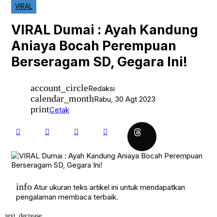
Detak Bengkalis
VIRAL
Detak Dumai
Detak Duri
VIRAL Dumai : Ayah Kandung
Detak Inhil
Detak Lampung
Aniaya Bocah Perempuan
Detak Meranti
Detak Nasional
Berseragam SD, Gegara Ini!
Detak Nusantara
Detak Pekanbaru
Detak Riau
account_circle
Detak Rohil
Redaksi
Detak Siak
calendar_month
Rabu, 30 Agt 2023
Detak Sumatera
print
Cetak
Detak Sumbar
Detak Sumut
Ekonomi Bisnis
Galeri Foto
Hukrim
International
Kesehatan
Latest
Life Style
info
Olahraga
Atur ukuran teks artikel ini untuk mendapatkan
Otomotif dan Tekno
pengalaman membaca terbaik.
Pariwisata
Pendidikan
text_decrease