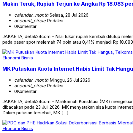
Makin Teruk, Rupiah Terjun ke Angka Rp 18.083 pe
calendar_month
Selasa, 28 Jul 2026
account_circle
Redaksi
0
Komentar
JAKARTA, detak24com – Nilai tukar rupiah kembali ditutup mele
pada pasar spot melemah 74 poin atau 0,41% menjadi Rp 18.083 
Ekonomi Bisnis
MK Putuskan Kuota Internet Habis Limit Tak Hang
calendar_month
Minggu, 26 Jul 2026
account_circle
Redaksi
0
Komentar
JAKARTA, detak24com – Mahkamah Konstitusi (MK) mengeluarkan
dibacakan pada 23 Juli 2026, MK menyatakan sisa kuota internet
Dalam putusan tersebut, MK […]
Ekonomi Bisnis