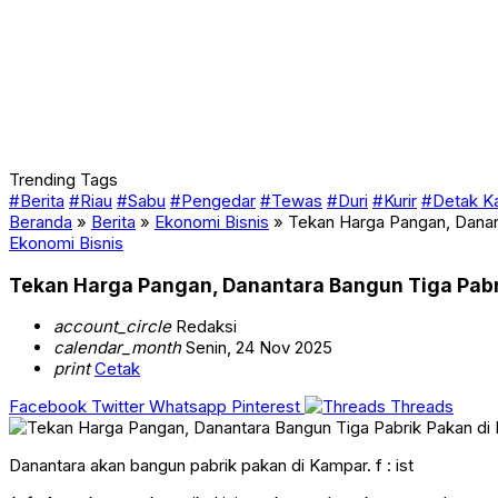
Trending Tags
#Berita
#Riau
#Sabu
#Pengedar
#Tewas
#Duri
#Kurir
#Detak K
Beranda
»
Berita
»
Ekonomi Bisnis
»
Tekan Harga Pangan, Danan
Ekonomi Bisnis
Tekan Harga Pangan, Danantara Bangun Tiga Pabr
account_circle
Redaksi
calendar_month
Senin, 24 Nov 2025
print
Cetak
Facebook
Twitter
Whatsapp
Pinterest
Threads
Danantara akan bangun pabrik pakan di Kampar. f : ist