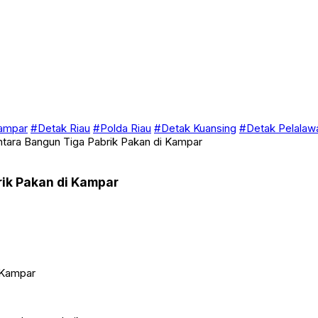
ampar
#Detak Riau
#Polda Riau
#Detak Kuansing
#Detak Pelalaw
tara Bangun Tiga Pabrik Pakan di Kampar
ik Pakan di Kampar