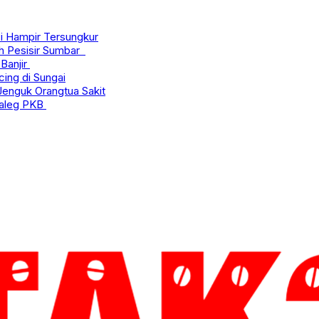
i Hampir Tersungkur
nah Pesisir Sumbar
Banjir
ing di Sungai
enguk Orangtua Sakit
Caleg PKB