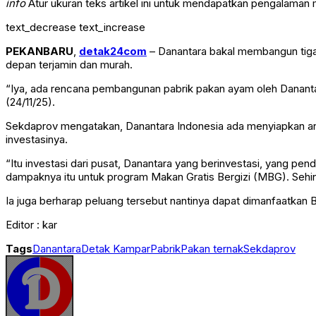
info
Atur ukuran teks artikel ini untuk mendapatkan pengalaman
text_decrease
text_increase
PEKANBARU
,
detak24com
– Danantara bakal membangun tiga 
depan terjamin dan murah.
“Iya, ada rencana pembangunan pabrik pakan ayam oleh Danantara 
(24/11/25).
Sekdaprov mengatakan, Danantara Indonesia ada menyiapkan angga
investasinya.
“Itu investasi dari pusat, Danantara yang berinvestasi, yang 
dampaknya itu untuk program Makan Gratis Bergizi (MBG). Sehi
Ia juga berharap peluang tersebut nantinya dapat dimanfaatkan 
Editor : kar
Tags
Danantara
Detak Kampar
Pabrik
Pakan ternak
Sekdaprov