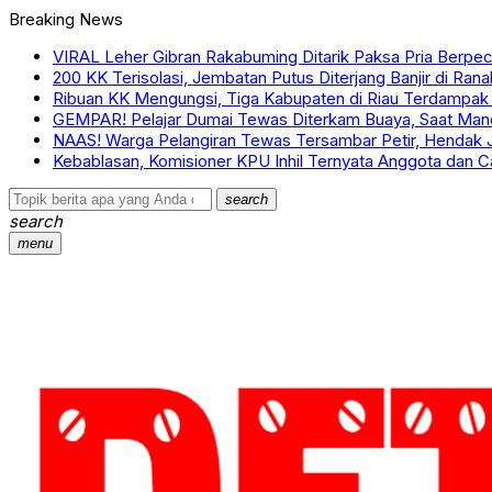
Breaking News
VIRAL Leher Gibran Rakabuming Ditarik Paksa Pria Berpec
200 KK Terisolasi, Jembatan Putus Diterjang Banjir di Ra
Ribuan KK Mengungsi, Tiga Kabupaten di Riau Terdampak 
GEMPAR! Pelajar Dumai Tewas Diterkam Buaya, Saat Manc
NAAS! Warga Pelangiran Tewas Tersambar Petir, Hendak J
Kebablasan, Komisioner KPU Inhil Ternyata Anggota dan 
search
search
menu