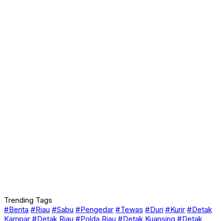
Trending Tags
#Berita
#Riau
#Sabu
#Pengedar
#Tewas
#Duri
#Kurir
#Detak
Kampar
#Detak Riau
#Polda Riau
#Detak Kuansing
#Detak