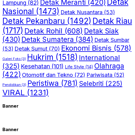
Detak
Detak Meranti
(420)
Lampung
(82)
Nasional
(1473)
Detak Nusantara
(53)
Detak Riau
Detak Pekanbaru
(1492)
(1717)
Detak Rohil
(608)
Detak Siak
(430)
Detak Sumatera
(384)
Detak Sumbar
Ekonomi Bisnis
(578)
Detak Sumut
(70)
(53)
Hukrim
(1518)
International
Galeri Foto
(3)
(325)
Olahraga
Kesehatan
(101)
Life Style
(14)
(422)
Otomotif dan Tekno
(72)
Pariwisata
(52)
Peristiwa
(781)
Selebriti
(225)
Pendidikan
(3)
VIRAL
(1231)
Banner
Banner