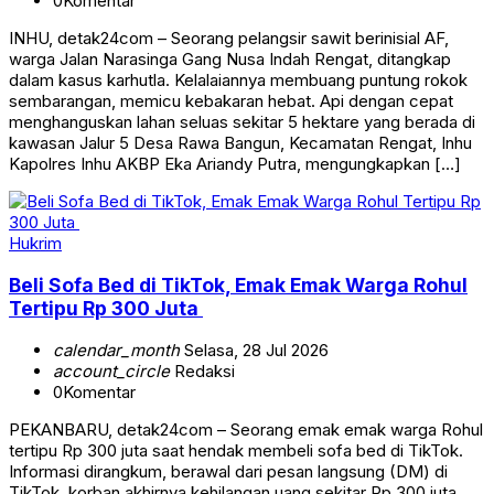
0
Komentar
INHU, detak24com – Seorang pelangsir sawit berinisial AF,
warga Jalan Narasinga Gang Nusa Indah Rengat, ditangkap
dalam kasus karhutla. Kelalaiannya membuang puntung rokok
sembarangan, memicu kebakaran hebat. Api dengan cepat
menghanguskan lahan seluas sekitar 5 hektare yang berada di
kawasan Jalur 5 Desa Rawa Bangun, Kecamatan Rengat, Inhu
Kapolres Inhu AKBP Eka Ariandy Putra, mengungkapkan […]
Hukrim
Beli Sofa Bed di TikTok, Emak Emak Warga Rohul
Tertipu Rp 300 Juta
calendar_month
Selasa, 28 Jul 2026
account_circle
Redaksi
0
Komentar
PEKANBARU, detak24com – Seorang emak emak warga Rohul
tertipu Rp 300 juta saat hendak membeli sofa bed di TikTok.
Informasi dirangkum, berawal dari pesan langsung (DM) di
TikTok, korban akhirnya kehilangan uang sekitar Rp 300 juta