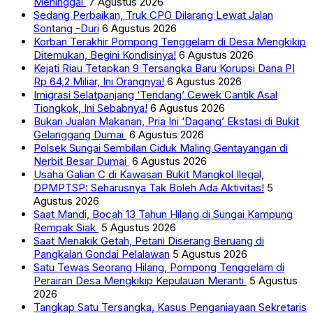
Meninggal
7 Agustus 2026
Sedang Perbaikan, Truk CPO Dilarang Lewat Jalan
Sontang -Duri
6 Agustus 2026
Korban Terakhir Pompong Tenggelam di Desa Mengkikip
Ditemukan, Begini Kondisinya!
6 Agustus 2026
Kejati Riau Tetapkan 9 Tersangka Baru Korupsi Dana PI
Rp 64,2 Miliar, Ini Orangnya!
6 Agustus 2026
Imigrasi Selatpanjang ‘Tendang’ Cewek Cantik Asal
Tiongkok, Ini Sebabnya!
6 Agustus 2026
Bukan Jualan Makanan, Pria Ini ‘Dagang’ Ekstasi di Bukit
Gelanggang Dumai
6 Agustus 2026
Polsek Sungai Sembilan Ciduk Maling Gentayangan di
Nerbit Besar Dumai
6 Agustus 2026
Usaha Galian C di Kawasan Bukit Mangkol Ilegal,
DPMPTSP: Seharusnya Tak Boleh Ada Aktivitas!
5
Agustus 2026
Saat Mandi, Bocah 13 Tahun Hilang di Sungai Kampung
Rempak Siak
5 Agustus 2026
Saat Menakik Getah, Petani Diserang Beruang di
Pangkalan Gondai Pelalawan
5 Agustus 2026
Satu Tewas Seorang Hilang, Pompong Tenggelam di
Perairan Desa Mengkikip Kepulauan Meranti
5 Agustus
2026
Tangkap Satu Tersangka, Kasus Penganiayaan Sekretaris