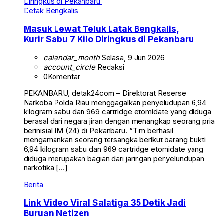
Detak Bengkalis
Masuk Lewat Teluk Latak Bengkalis,
Kurir Sabu 7 Kilo Diringkus di Pekanbaru
calendar_month
Selasa, 9 Jun 2026
account_circle
Redaksi
0
Komentar
PEKANBARU, detak24com – Direktorat Reserse
Narkoba Polda Riau menggagalkan penyeludupan 6,94
kilogram sabu dan 969 cartridge etomidate yang diduga
berasal dari negara jiran dengan menangkap seorang pria
berinisial IM (24) di Pekanbaru. “Tim berhasil
mengamankan seorang tersangka berikut barang bukti
6,94 kilogram sabu dan 969 cartridge etomidate yang
diduga merupakan bagian dari jaringan penyelundupan
narkotika […]
Berita
Link Video Viral Salatiga 35 Detik Jadi
Buruan Netizen