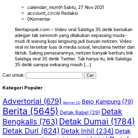
calendar_month
Sabtu, 27 Nov 2021
account_circle
Redaksi
0
Komentar
Beritapojok.com – Video viral Salatiga 35 detik berisikan
adegan tak senonoh yang dilakukan sepasang muda-
mudi di warung kopi langsung jadi buruan netizen. Video
viral ini tersebar luas di media sosial, terutama twitter dan
tiktok. Saking penasarannya, netizen banyak berburu link
Salatiga viral 35 detik Twitter. Tak hanya itu, link Salatiga
35 detik sampai sekarang masih […]
Cari untuk:
Kategori Populer
Advertorial
(679)
Belo Kampung
(79)
Banner
(2)
Berita
(5645)
Detak
Detak Babel
(29)
Detak Dumai
(1784)
Bengkalis
(763)
Detak Duri
(624)
Detak Inhil
(234)
Detak