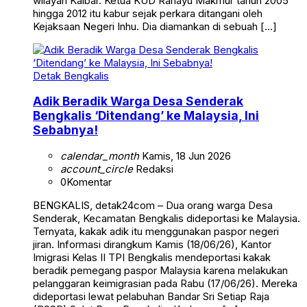
wilayah Kalbar. Ketua KUD Rahayu Makmur tahun 2005
hingga 2012 itu kabur sejak perkara ditangani oleh
Kejaksaan Negeri Inhu. Dia diamankan di sebuah […]
Detak Bengkalis
Adik Beradik Warga Desa Senderak
Bengkalis ‘Ditendang’ ke Malaysia, Ini
Sebabnya!
calendar_month
Kamis, 18 Jun 2026
account_circle
Redaksi
0
Komentar
BENGKALIS, detak24com – Dua orang warga Desa
Senderak, Kecamatan Bengkalis dideportasi ke Malaysia.
Ternyata, kakak adik itu menggunakan paspor negeri
jiran. Informasi dirangkum Kamis (18/06/26), Kantor
Imigrasi Kelas II TPI Bengkalis mendeportasi kakak
beradik pemegang paspor Malaysia karena melakukan
pelanggaran keimigrasian pada Rabu (17/06/26). Mereka
dideportasi lewat pelabuhan Bandar Sri Setiap Raja