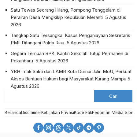
Satu Tewas Seorang Hilang, Pompong Tenggelam di
Perairan Desa Mengkikip Kepulauan Meranti
5 Agustus
2026
Tangkap Satu Tersangka, Kasus Penganiayaan Sekretaris
PMII Ditangani Polda Riau
5 Agustus 2026
Gegara Temuan BPK, Kantin Sekolah Tutup Permanen di
Pekanbaru
5 Agustus 2026
YBH Triak Sakti dan LAMR Kota Dumai Jalin MoU, Perkuat
Akses Bantuan Hukum bagi Masyarakat Kurang Mampu
5
Agustus 2026
Beranda
Disclaimer
Kebijakan Privasi
Kode Etik
Pedoman Media Siber
R