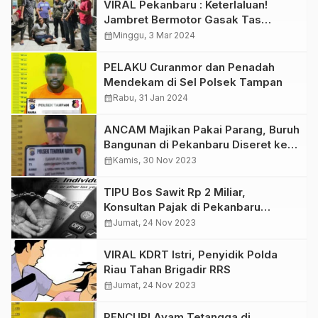
VIRAL Pekanbaru : Keterlaluan!
Jambret Bermotor Gasak Tas
Pemulung Saat Narik Becak
calendar_month
Minggu, 3 Mar 2024
PELAKU Curanmor dan Penadah
Mendekam di Sel Polsek Tampan
calendar_month
Rabu, 31 Jan 2024
ANCAM Majikan Pakai Parang, Buruh
Bangunan di Pekanbaru Diseret ke
Penjara
calendar_month
Kamis, 30 Nov 2023
TIPU Bos Sawit Rp 2 Miliar,
Konsultan Pajak di Pekanbaru
Diseret ke Penjara
calendar_month
Jumat, 24 Nov 2023
VIRAL KDRT Istri, Penyidik Polda
Riau Tahan Brigadir RRS
calendar_month
Jumat, 24 Nov 2023
PENCURI Ayam Tetangga di