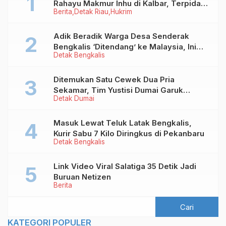
Rahayu Makmur Inhu di Kalbar, Terpidana
Berita
Detak Riau
Hukrim
Kredit Fiktif Rp2,8 M
Adik Beradik Warga Desa Senderak
Bengkalis ‘Ditendang’ ke Malaysia, Ini
Detak Bengkalis
Sebabnya!
Ditemukan Satu Cewek Dua Pria
Sekamar, Tim Yustisi Dumai Garuk
Detak Dumai
Puluhan Pasangan Mesum
Masuk Lewat Teluk Latak Bengkalis,
Kurir Sabu 7 Kilo Diringkus di Pekanbaru
Detak Bengkalis
Link Video Viral Salatiga 35 Detik Jadi
Buruan Netizen
Berita
KATEGORI POPULER