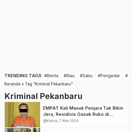
TRENDING TAGS
#Berita
#Riau
#Sabu
#Pengedar
#T
Beranda
»
Tag "Kriminal Pekanbaru"
Kriminal Pekanbaru
EMPAT Kali Masuk Penjara Tak Bikin
Jera, Residivis Gasak Ruko di
Sudirman Pekanbaru
calendar_month
Kamis, 7 Mar 2024