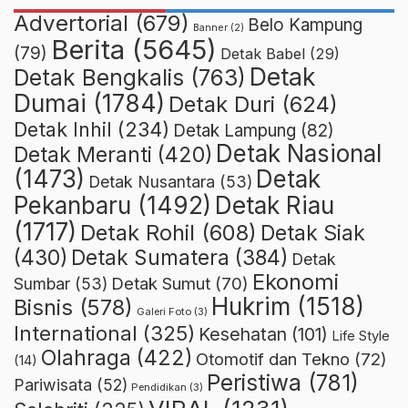
Advertorial
(679)
Belo Kampung
Banner
(2)
Berita
(5645)
(79)
Detak Babel
(29)
Detak
Detak Bengkalis
(763)
Dumai
(1784)
Detak Duri
(624)
Detak Inhil
(234)
Detak Lampung
(82)
Detak Nasional
Detak Meranti
(420)
(1473)
Detak
Detak Nusantara
(53)
Detak Riau
Pekanbaru
(1492)
(1717)
Detak Rohil
(608)
Detak Siak
(430)
Detak Sumatera
(384)
Detak
Ekonomi
Detak Sumut
(70)
Sumbar
(53)
Hukrim
(1518)
Bisnis
(578)
Galeri Foto
(3)
International
(325)
Kesehatan
(101)
Life Style
Olahraga
(422)
Otomotif dan Tekno
(72)
(14)
Peristiwa
(781)
Pariwisata
(52)
Pendidikan
(3)