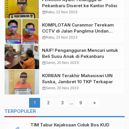
Pekanbaru Diseret ke Kantor Polisi
calendar_month
Rabu, 22 Nov 2023
KOMPLOTAN Curanmor Terekam
CCTV di Jalan Panglima Undan
Pekanbaru
calendar_month
Rabu, 22 Nov 2023
NAIF! Pengangguran Mencuri untuk
Beli Susu Anak di Pekanbaru
calendar_month
Senin, 20 Nov 2023
KORBAN Terakhir Mahasiswi UIN
Suska, Jambret 10 TKP Terkapar
calendar_month
Senin, 20 Nov 2023
1
2
3
…
9
»
TERPOPULER
TIM Tabur Kejaksaan Ciduk Bos KUD