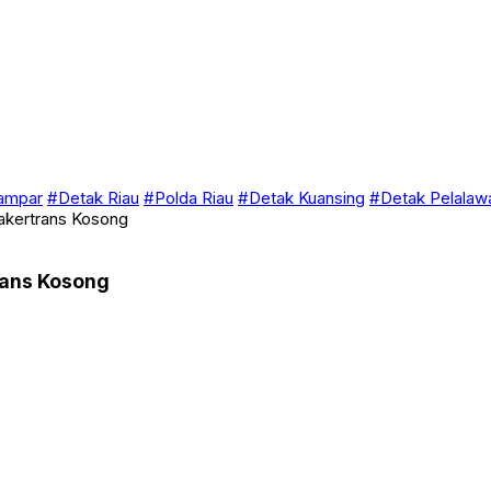
ampar
#Detak Riau
#Polda Riau
#Detak Kuansing
#Detak Pelalaw
akertrans Kosong
rans Kosong