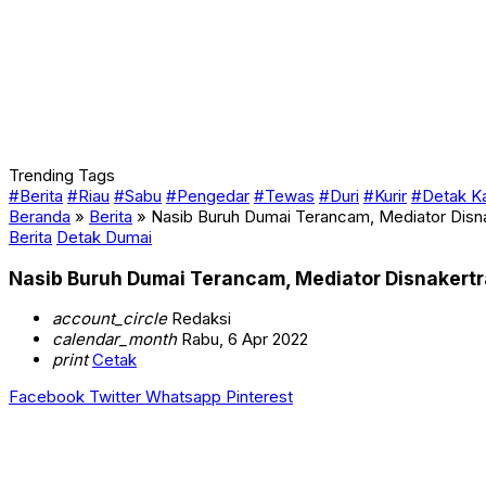
Trending Tags
#Berita
#Riau
#Sabu
#Pengedar
#Tewas
#Duri
#Kurir
#Detak K
Beranda
»
Berita
»
Nasib Buruh Dumai Terancam, Mediator Disn
Berita
Detak Dumai
Nasib Buruh Dumai Terancam, Mediator Disnakert
account_circle
Redaksi
calendar_month
Rabu, 6 Apr 2022
print
Cetak
Facebook
Twitter
Whatsapp
Pinterest