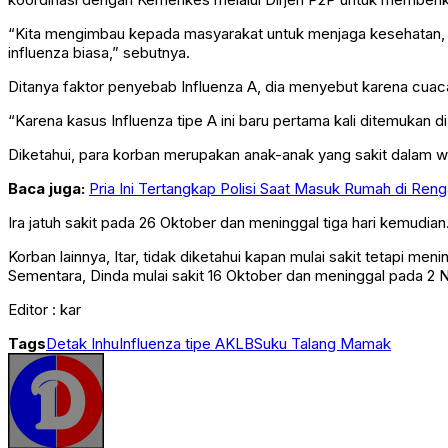
koordinasi dengan Kemenkes melalui Dirjen P2P untuk memberi
“Kita mengimbau kepada masyarakat untuk menjaga kesehatan, m
influenza biasa,” sebutnya.
Ditanya faktor penyebab Influenza A, dia menyebut karena cuac
“Karena kasus Influenza tipe A ini baru pertama kali ditemukan d
Diketahui, para korban merupakan anak-anak yang sakit dalam 
Baca juga:
Pria Ini Tertangkap Polisi Saat Masuk Rumah di Ren
Ira jatuh sakit pada 26 Oktober dan meninggal tiga hari kemudia
Korban lainnya, Itar, tidak diketahui kapan mulai sakit tetapi 
Sementara, Dinda mulai sakit 16 Oktober dan meninggal pada 2 N
Editor : kar
Tags
Detak Inhu
Influenza tipe A
KLB
Suku Talang Mamak