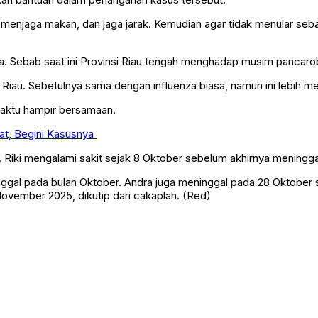
kan bantuan dalam penanganan kasus tersebut.
enjaga makan, dan jaga jarak. Kemudian agar tidak menular seba
a. Sebab saat ini Provinsi Riau tengah menghadap musim pancarob
i Riau. Sebetulnya sama dengan influenza biasa, namun ini lebih me
waktu hampir bersamaan.
gat, Begini Kasusnya
n. Riki mengalami sakit sejak 8 Oktober sebelum akhirnya meningga
meninggal pada bulan Oktober. Andra juga meninggal pada 28 Oktober
ovember 2025, dikutip dari cakaplah. (Red)