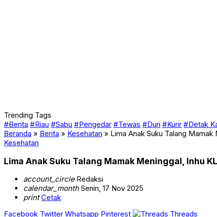
Trending Tags
#Berita
#Riau
#Sabu
#Pengedar
#Tewas
#Duri
#Kurir
#Detak K
Beranda
»
Berita
»
Kesehatan
»
Lima Anak Suku Talang Mamak M
Kesehatan
Lima Anak Suku Talang Mamak Meninggal, Inhu KL
account_circle
Redaksi
calendar_month
Senin, 17 Nov 2025
print
Cetak