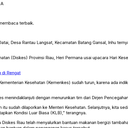
 membaca terbaik.
tai, Desa Rantau Langsat, Kecamatan Batang Gansal, Inhu ternyat
atan (Diskes) Provinsi Riau, Heri Permana usai upacara Hari Kes
 di Rengat
i Kementerian Kesehatan (Kemenkes) sudah turun, karena ada indik
nkes menindaklanjuti dengan menurunkan tim dari Dirjen Pencegaha
n itu sudah dilaporkan ke Menteri Kesehatan. Selanjutnya, kita 
etapkan Kondisi Luar Biasa (KLB),” terangnya.
nya Diskes Riau telah menyalurkan bantuan makanan bergizi tambaha