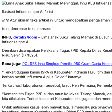
Facebook
Twitter
Whatsapp
Pinterest
Threads
Ilustrasi Influenza tipe A. f : ist
info
Atur ukuran teks artikel ini untuk mendapatkan pengalaman
text_decrease
text_increase
INHU,
detak24com
– Lima anak Suku Talang Mamak di Dusun Da
Influenza tipe A.
Demikian disampaikan Pelaksana Tugas (Plt) Kepala Dinas Keseh
Riau, Senin (17/11/25).
Baca juga:
POLRES Inhu Ringkus Pemilik 950 Gram Ganja Kering
“Terkait dugaan kasus ISPA di Kabupaten Indragiri Hulu, tim dar
korban positif Influenza A plus Covid,” katanya.
Terkait hasil laboratorium tersebut, lanjut Heri Permana, Keme
“Kemarin tim Dirjen P2P sudah turun ke lokasi Talang Mamak, da
kita dilakukan. Terkait kasus ini Kabupaten Inhu juga sudah men
Untuk antisipasi kasus lebih banyak lagi, ia mengaku jika pihak