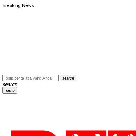
Breaking News
Dahsyat! Warga Pekanbaru Bobol Akun Orang Amerika, Raup Rp
450 Jemaah Haji Riau Bertolak ke Pekanbaru Malam Ini, Tiba Sek
BEM PTNU Balinusra dan Paguyuban NTT Dukung Program Gube
Arus Mudik Lebaran 2022 Pecahkan Rekor Sepanjang Tahun
POLDA Riau Tangkap Pengoplos Beras Bulog di Pekanbaru da
KORUPTOR Pelabuhan Bagansiapiapi Rp 1,5 M Dituntut Dua Tahu
Dahsyat! Warga Pekanbaru Bobol Akun Orang Amerika, Raup Rp
450 Jemaah Haji Riau Bertolak ke Pekanbaru Malam Ini, Tiba Sek
BEM PTNU Balinusra dan Paguyuban NTT Dukung Program Gube
Arus Mudik Lebaran 2022 Pecahkan Rekor Sepanjang Tahun
…
search
search
menu