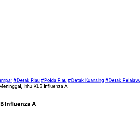
ampar
#Detak Riau
#Polda Riau
#Detak Kuansing
#Detak Pelalaw
eninggal, Inhu KLB Influenza A
B Influenza A