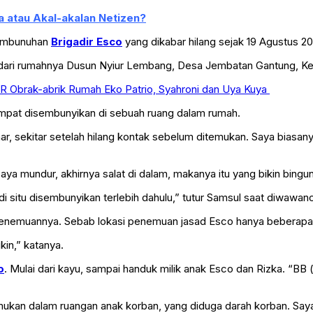
a atau Akal-akalan Netizen?
pembunuhan
Brigadir Esco
yang dikabar hilang sejak 19 Agustus 20
 dari rumahnya Dusun Nyiur Lembang, Desa Jembatan Gantung, K
R Obrak-abrik Rumah Eko Patrio, Syahroni dan Uya Kuya
pat disembunyikan di sebuah ruang dalam rumah.
sekitar setelah hilang kontak sebelum ditemukan. Saya biasanya sal
ya mundur, akhirnya salat di dalam, makanya itu yang bikin bingung
i situ disembunyikan terlebih dahulu,” tutur Samsul saat diwawa
 penemuannya. Sebab lokasi penemuan jasad Esco hanya beberapa 
kin,” katanya.
o
. Mulai dari kayu, sampai handuk milik anak Esco dan Rizka. “BB (
emukan dalam ruangan anak korban, yang diduga darah korban. Say