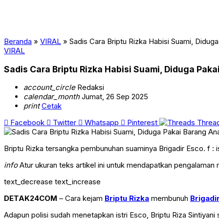
Beranda
»
VIRAL
»
Sadis Cara Briptu Rizka Habisi Suami, Didug
VIRAL
Sadis Cara Briptu Rizka Habisi Suami, Diduga Paka
account_circle
Redaksi
calendar_month
Jumat, 26 Sep 2025
print
Cetak
Facebook
Twitter
Whatsapp
Pinterest
Threa
Briptu Rizka tersangka pembunuhan suaminya Brigadir Esco. f : i
info
Atur ukuran teks artikel ini untuk mendapatkan pengalaman
text_decrease
text_increase
DETAK24COM
– Cara kejam
Briptu Rizka
membunuh
Brigadi
Adapun polisi sudah menetapkan istri Esco, Briptu Riza Sintiyani