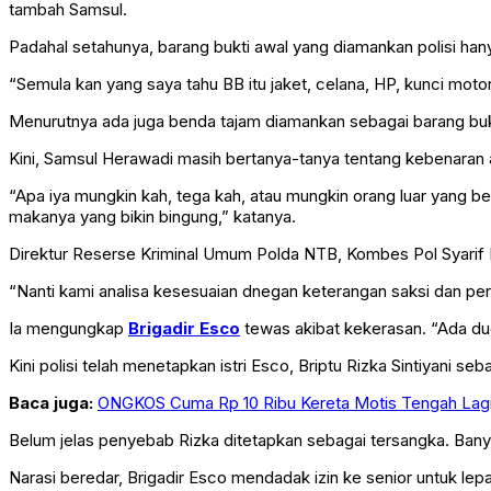
tambah Samsul.
Padahal setahunya, barang bukti awal yang diamankan polisi han
“Semula kan yang saya tahu BB itu jaket, celana, HP, kunci moto
Menurutnya ada juga benda tajam diamankan sebagai barang bu
Kini, Samsul Herawadi masih bertanya-tanya tentang kebenaran
“Apa iya mungkin kah, tega kah, atau mungkin orang luar yang b
makanya yang bikin bingung,” katanya.
Direktur Reserse Kriminal Umum Polda NTB, Kombes Pol Syarif H
“Nanti kami analisa kesesuaian dnegan keterangan saksi dan pe
Ia mengungkap
Brigadir Esco
tewas akibat kekerasan. “Ada du
Kini polisi telah menetapkan istri Esco, Briptu Rizka Sintiyani 
Baca juga:
ONGKOS Cuma Rp 10 Ribu Kereta Motis Tengah Lagi V
Belum jelas penyebab Rizka ditetapkan sebagai tersangka. Bany
Narasi beredar, Brigadir Esco mendadak izin ke senior untuk lep