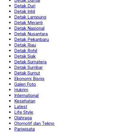
Detak Dumai
Detak Duri
Detak Inhil
Detak Lampung
Detak Meranti
Detak Nasional
Detak Nusantara
Detak Pekanbaru
Detak Riau
Detak Rohil
Detak Siak
Detak Sumatera
Detak Sumbar
Detak Sumut
Ekonomi Bisnis
Galeri Foto
Hukrim
International
Kesehatan
Latest
Life Style
Olahraga
Otomotif dan Tekno
Pariwisata