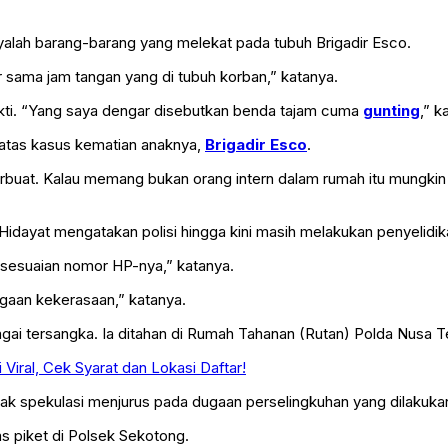
yalah barang-barang yang melekat pada tubuh Brigadir Esco.
r sama jam tangan yang di tubuh korban,” katanya.
kti. “Yang saya dengar disebutkan benda tajam cuma
gunting
,” k
 atas kasus kematian anaknya,
Brigadir Esco
.
erbuat. Kalau memang bukan orang intern dalam rumah itu mungkin 
idayat mengatakan polisi hingga kini masih melakukan penyelidik
rsesuaian nomor HP-nya,” katanya.
gaan kekerasaan,” katanya.
sebagai tersangka. Ia ditahan di Rumah Tahanan (Rutan) Polda Nusa 
iral, Cek Syarat dan Lokasi Daftar!
ak spekulasi menjurus pada dugaan perselingkuhan yang dilakukan
as piket di Polsek Sekotong.