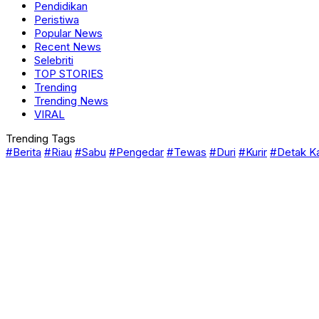
Pendidikan
Peristiwa
Popular News
Recent News
Selebriti
TOP STORIES
Trending
Trending News
VIRAL
Trending Tags
#Berita
#Riau
#Sabu
#Pengedar
#Tewas
#Duri
#Kurir
#Detak K