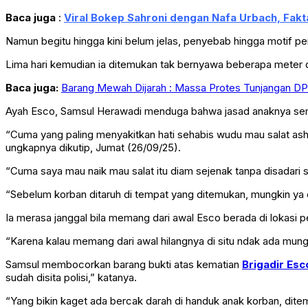
Baca juga
:
Viral Bokep Sahroni dengan Nafa Urbach, Fakt
Namun begitu hingga kini belum jelas, penyebab hingga motif 
Lima hari kemudian ia ditemukan tak bernyawa beberapa meter
Baca juga:
Barang Mewah Dijarah : Massa Protes Tunjangan DP
Ayah Esco, Samsul Herawadi menduga bahwa jasad anaknya sem
“Cuma yang paling menyakitkan hati sehabis wudu mau salat ashar, 
ungkapnya dikutip, Jumat (26/09/25).
“Cuma saya mau naik mau salat itu diam sejenak tanpa disadari sa
“Sebelum korban ditaruh di tempat yang ditemukan, mungkin ya d
Ia merasa janggal bila memang dari awal Esco berada di lokasi
“Karena kalau memang dari awal hilangnya di situ ndak ada mung
Samsul membocorkan barang bukti atas kematian
Brigadir Esc
sudah disita polisi,” katanya.
“Yang bikin kaget ada bercak darah di handuk anak korban, dit