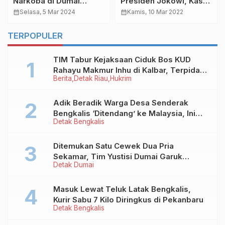
Narkoba di Dumai
Presiden Jokowi, Kasus
Terbaru : Polisi Bekuk
Utang Negara Tahun
calendar_month
Selasa, 5 Mar 2024
calendar_month
Kamis, 10 Mar 2022
Pengedar Sabu di Teluk
1950
Makmur
TERPOPULER
TIM Tabur Kejaksaan Ciduk Bos KUD
Rahayu Makmur Inhu di Kalbar, Terpidana
Berita
Detak Riau
Hukrim
Kredit Fiktif Rp2,8 M
Adik Beradik Warga Desa Senderak
Bengkalis ‘Ditendang’ ke Malaysia, Ini
Detak Bengkalis
Sebabnya!
Ditemukan Satu Cewek Dua Pria
Sekamar, Tim Yustisi Dumai Garuk
Detak Dumai
Puluhan Pasangan Mesum
Masuk Lewat Teluk Latak Bengkalis,
Kurir Sabu 7 Kilo Diringkus di Pekanbaru
Detak Bengkalis