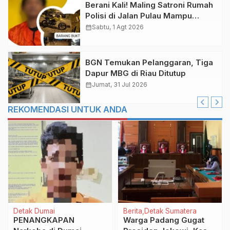
Berani Kali! Maling Satroni Rumah
Polisi di Jalan Pulau Mampu
Dumai
calendar_month
Sabtu, 1 Agt 2026
BGN Temukan Pelanggaran, Tiga
Dapur MBG di Riau Ditutup
calendar_month
Jumat, 31 Jul 2026
REKOMENDASI UNTUK ANDA
Detak Dumai
Berita
Detak Sumatera
PENANGKAPAN
Warga Padang Gugat