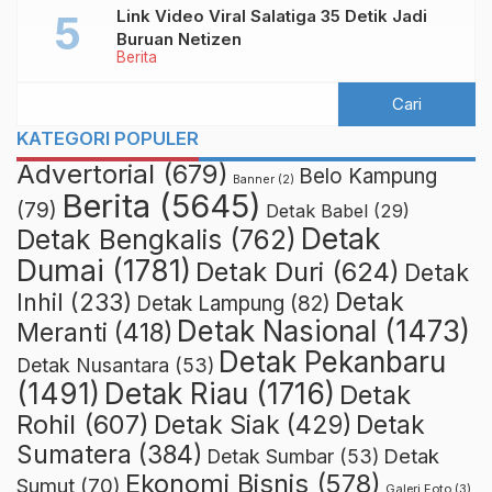
Link Video Viral Salatiga 35 Detik Jadi
Buruan Netizen
Berita
KATEGORI POPULER
Advertorial
(679)
Belo Kampung
Banner
(2)
Berita
(5645)
(79)
Detak Babel
(29)
Detak
Detak Bengkalis
(762)
Dumai
(1781)
Detak Duri
(624)
Detak
Detak
Inhil
(233)
Detak Lampung
(82)
Detak Nasional
(1473)
Meranti
(418)
Detak Pekanbaru
Detak Nusantara
(53)
Detak Riau
(1716)
(1491)
Detak
Rohil
(607)
Detak Siak
(429)
Detak
Sumatera
(384)
Detak
Detak Sumbar
(53)
Ekonomi Bisnis
(578)
Sumut
(70)
Galeri Foto
(3)