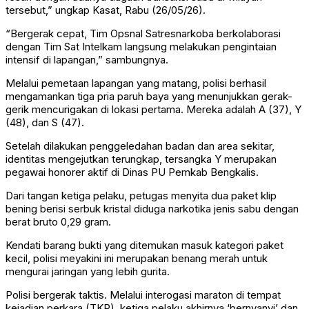
tersebut,” ungkap Kasat, Rabu (26/05/26).
“Bergerak cepat, Tim Opsnal Satresnarkoba berkolaborasi
dengan Tim Sat Intelkam langsung melakukan pengintaian
intensif di lapangan,” sambungnya.
Melalui pemetaan lapangan yang matang, polisi berhasil
mengamankan tiga pria paruh baya yang menunjukkan gerak-
gerik mencurigakan di lokasi pertama. Mereka adalah A (37), Y
(48), dan S (47).
Setelah dilakukan penggeledahan badan dan area sekitar,
identitas mengejutkan terungkap, tersangka Y merupakan
pegawai honorer aktif di Dinas PU Pemkab Bengkalis.
Dari tangan ketiga pelaku, petugas menyita dua paket klip
bening berisi serbuk kristal diduga narkotika jenis sabu dengan
berat bruto 0,29 gram.
Kendati barang bukti yang ditemukan masuk kategori paket
kecil, polisi meyakini ini merupakan benang merah untuk
mengurai jaringan yang lebih gurita.
Polisi bergerak taktis. Melalui interogasi maraton di tempat
kejadian perkara (TKP), ketiga pelaku akhirnya ‘bernyanyi’ dan