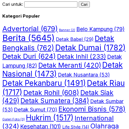
Cari untuk:
Kategori Populer
Advertorial
(679)
Belo Kampung
(79)
Banner
(2)
Berita
(5645)
Detak
Detak Babel
(29)
Detak Dumai
(1782)
Bengkalis
(762)
Detak Duri
(624)
Detak Inhil
(233)
Detak
Detak
Detak Meranti
(420)
Lampung
(82)
Nasional
(1473)
Detak Nusantara
(53)
Detak Riau
Detak Pekanbaru
(1491)
(1717)
Detak Rohil
(608)
Detak Siak
(429)
Detak Sumatera
(384)
Detak Sumbar
Ekonomi Bisnis
(578)
Detak Sumut
(70)
(53)
Hukrim
(1517)
International
Galeri Foto
(3)
(324)
Olahraga
Kesehatan
(101)
Life Style
(14)