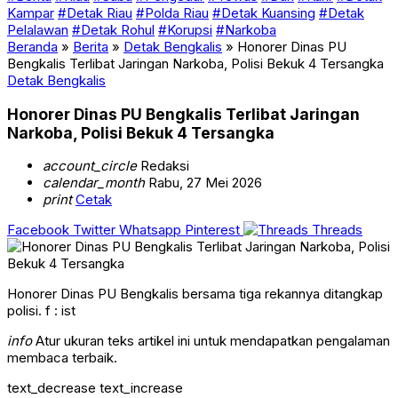
Kampar
#Detak Riau
#Polda Riau
#Detak Kuansing
#Detak
Pelalawan
#Detak Rohul
#Korupsi
#Narkoba
Beranda
»
Berita
»
Detak Bengkalis
»
Honorer Dinas PU
Bengkalis Terlibat Jaringan Narkoba, Polisi Bekuk 4 Tersangka
Detak Bengkalis
Honorer Dinas PU Bengkalis Terlibat Jaringan
Narkoba, Polisi Bekuk 4 Tersangka
account_circle
Redaksi
calendar_month
Rabu, 27 Mei 2026
print
Cetak
Facebook
Twitter
Whatsapp
Pinterest
Threads
Honorer Dinas PU Bengkalis bersama tiga rekannya ditangkap
polisi. f : ist
info
Atur ukuran teks artikel ini untuk mendapatkan pengalaman
membaca terbaik.
text_decrease
text_increase