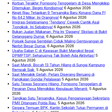
Korban Terakhir Pompong Tenggelam di Desa Mengkikip
Ditemukan, Begini Kondisinya!
6 Agustus 2026
Kejati Riau Tetapkan 9 Tersangka Baru Korupsi Dana PI
Rp 64,2 Miliar, Ini Orangnya!
6 Agustus 2026
Imigrasi Selatpanjang ‘Tendang’ Cewek Cantik Asal
Tiongkok, Ini Sebabnya!
6 Agustus 2026
Bukan Jualan Makanan, Pria Ini ‘Dagang’ Ekstasi di Bukit
Gelanggang Dumai
6 Agustus 2026
Polsek Sungai Sembilan Ciduk Maling Gentayangan di
Nerbit Besar Dumai
6 Agustus 2026
Usaha Galian C di Kawasan Bukit Mangkol Ilegal,
DPMPTSP: Seharusnya Tak Boleh Ada Aktivitas!
5
Agustus 2026
Saat Mandi, Bocah 13 Tahun Hilang di Sungai Kampung
Rempak Siak
5 Agustus 2026
Saat Menakik Getah, Petani Diserang Beruang di
Pangkalan Gondai Pelalawan
5 Agustus 2026
Satu Tewas Seorang Hilang, Pompong Tenggelam di
Perairan Desa Mengkikip Kepulauan Meranti
5 Agustus
2026
Tangkap Satu Tersangka, Kasus Penganiayaan Sekretaris
PMII Ditangani Polda Riau
5 Agustus 2026
Gegara Temuan BPK, Kantin Sekolah Tutup Permanen di