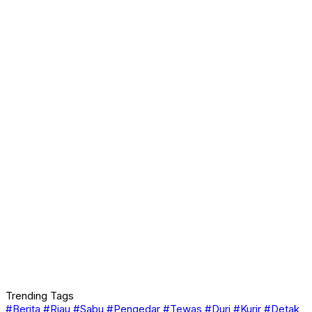
Trending Tags
#Berita
#Riau
#Sabu
#Pengedar
#Tewas
#Duri
#Kurir
#Detak