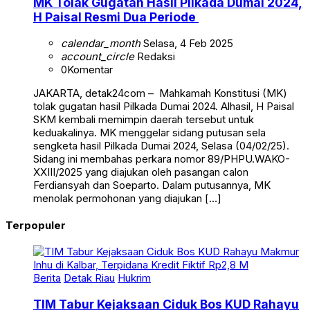
MK Tolak Gugatan Hasil Pilkada Dumai 2024,
H Paisal Resmi Dua Periode
calendar_month
Selasa, 4 Feb 2025
account_circle
Redaksi
0
Komentar
JAKARTA, detak24com – Mahkamah Konstitusi (MK)
tolak gugatan hasil Pilkada Dumai 2024. Alhasil, H Paisal
SKM kembali memimpin daerah tersebut untuk
keduakalinya. MK menggelar sidang putusan sela
sengketa hasil Pilkada Dumai 2024, Selasa (04/02/25).
Sidang ini membahas perkara nomor 89/PHPU.WAKO-
XXIII/2025 yang diajukan oleh pasangan calon
Ferdiansyah dan Soeparto. Dalam putusannya, MK
menolak permohonan yang diajukan […]
Terpopuler
Berita
Detak Riau
Hukrim
TIM Tabur Kejaksaan Ciduk Bos KUD Rahayu