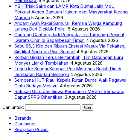
Pekanbaru
5 Agustus 2026
YBH Triak Sakti dan LAMR Kota Dumai Jalin MoU,
Perkuat Akses Bantuan Hukum bagi Masyarakat Kurang
Mampu
5 Agustus 2026
Ancam Ayah Pakai Samurai, Remaja Warga Kampung
Lalang Duri Diciduk Polisi
5 Agustus 2026
Ganteng Ganteng Jadi Pengedar, Ini Tampang Penjual
‘Garam Cina’ di Baganbesar Timur
4 Agustus 2026
Sabu 86,3 Kilo dan Ribuan Ekstasi Masuk Via Pekaitan,
Sindikat Narkoba Riau-Sumsel
4 Agustus 2026
Korban Gigitan Terus Bertambah, Tim Gabungan Buru
Monyet Liar di Tembilahan
4 Agustus 2026
Terjun ke Sungai Kampar, Pria Misterius Bunuh Diri di
Jembatan Rantau Berangin
4 Agustus 2026
Sempena HUT Riau, Kepala Rutan Dumai Ajak Pegawai
Cinta Budaya Melayu
4 Agustus 2026
Ratusan Guru dan Siswa Keracunan MBG di Semarang,
Dapur SPPG Dihentikan
3 Agustus 2026
Cari untuk:
Beranda
Disclaimer
Kebijakan Privasi