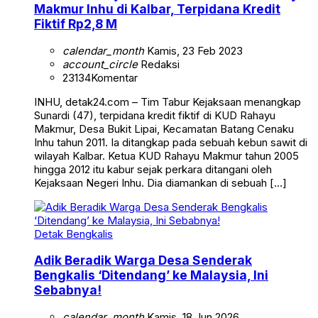
Makmur Inhu di Kalbar, Terpidana Kredit
Fiktif Rp2,8 M
calendar_month
Kamis, 23 Feb 2023
account_circle
Redaksi
23134
Komentar
INHU, detak24.com – Tim Tabur Kejaksaan menangkap
Sunardi (47), terpidana kredit fiktif di KUD Rahayu
Makmur, Desa Bukit Lipai, Kecamatan Batang Cenaku
Inhu tahun 2011. Ia ditangkap pada sebuah kebun sawit di
wilayah Kalbar. Ketua KUD Rahayu Makmur tahun 2005
hingga 2012 itu kabur sejak perkara ditangani oleh
Kejaksaan Negeri Inhu. Dia diamankan di sebuah […]
Detak Bengkalis
Adik Beradik Warga Desa Senderak
Bengkalis ‘Ditendang’ ke Malaysia, Ini
Sebabnya!
calendar_month
Kamis, 18 Jun 2026