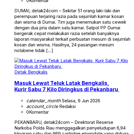
0
Komentar
DUMAI, detak24com – Sekitar 51 orang laki-laki dan
perempuan terjaring razia pada sejumlah kamar kosan
dan wisma di Dumai. Tim juga menemukan satu cewek
dengan dua pria dalam satu kamar. Satpol PP Dumai
bergerak cepat melakukan razia setelah banyaknya
laporan masyarakat terkait perbuatan mesum di sejumlah
kosan dan wisma. Hasilnya, 24 pasangan mesum
notabene tidak […]
Detak Bengkalis
Masuk Lewat Teluk Latak Bengkalis,
Kurir Sabu 7 Kilo Diringkus di Pekanbaru
calendar_month
Selasa, 9 Jun 2026
account_circle
Redaksi
0
Komentar
PEKANBARU, detak24com – Direktorat Reserse
Narkoba Polda Riau menggagalkan penyeludupan 6,94
kilogram sabu dan 969 cartridge etomidate yang diduga