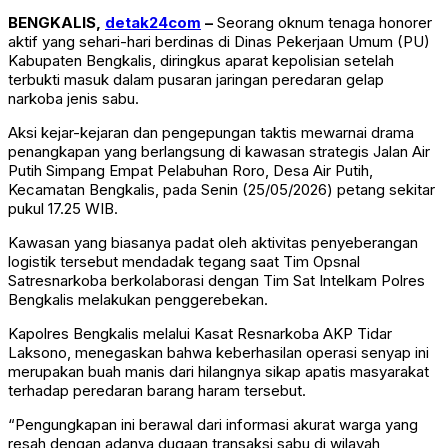
BENGKALIS,
detak24com
–
Seorang oknum tenaga honorer
aktif yang sehari-hari berdinas di Dinas Pekerjaan Umum (PU)
Kabupaten Bengkalis, diringkus aparat kepolisian setelah
terbukti masuk dalam pusaran jaringan peredaran gelap
narkoba jenis sabu.
Aksi kejar-kejaran dan pengepungan taktis mewarnai drama
penangkapan yang berlangsung di kawasan strategis Jalan Air
Putih Simpang Empat Pelabuhan Roro, Desa Air Putih,
Kecamatan Bengkalis, pada Senin (25/05/2026) petang sekitar
pukul 17.25 WIB.
Kawasan yang biasanya padat oleh aktivitas penyeberangan
logistik tersebut mendadak tegang saat Tim Opsnal
Satresnarkoba berkolaborasi dengan Tim Sat Intelkam Polres
Bengkalis melakukan penggerebekan.
Kapolres Bengkalis melalui Kasat Resnarkoba AKP Tidar
Laksono, menegaskan bahwa keberhasilan operasi senyap ini
merupakan buah manis dari hilangnya sikap apatis masyarakat
terhadap peredaran barang haram tersebut.
“Pengungkapan ini berawal dari informasi akurat warga yang
resah dengan adanya dugaan transaksi sabu di wilayah