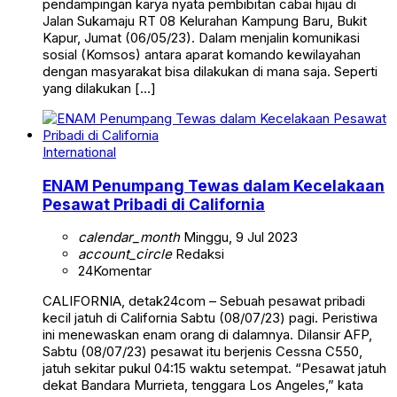
pendampingan karya nyata pembibitan cabai hijau di
Jalan Sukamaju RT 08 Kelurahan Kampung Baru, Bukit
Kapur, Jumat (06/05/23). Dalam menjalin komunikasi
sosial (Komsos) antara aparat komando kewilayahan
dengan masyarakat bisa dilakukan di mana saja. Seperti
yang dilakukan […]
International
ENAM Penumpang Tewas dalam Kecelakaan
Pesawat Pribadi di California
calendar_month
Minggu, 9 Jul 2023
account_circle
Redaksi
24
Komentar
CALIFORNIA, detak24com – Sebuah pesawat pribadi
kecil jatuh di California Sabtu (08/07/23) pagi. Peristiwa
ini menewaskan enam orang di dalamnya. Dilansir AFP,
Sabtu (08/07/23) pesawat itu berjenis Cessna C550,
jatuh sekitar pukul 04:15 waktu setempat. “Pesawat jatuh
dekat Bandara Murrieta, tenggara Los Angeles,” kata