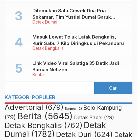
Ditemukan Satu Cewek Dua Pria
Sekamar, Tim Yustisi Dumai Garuk
Detak Dumai
Puluhan Pasangan Mesum
Masuk Lewat Teluk Latak Bengkalis,
Kurir Sabu 7 Kilo Diringkus di Pekanbaru
Detak Bengkalis
Link Video Viral Salatiga 35 Detik Jadi
Buruan Netizen
Berita
KATEGORI POPULER
Advertorial
(679)
Belo Kampung
Banner
(2)
Berita
(5645)
(79)
Detak Babel
(29)
Detak
Detak Bengkalis
(762)
Dumai
(1782)
Detak Duri
(624)
Detak