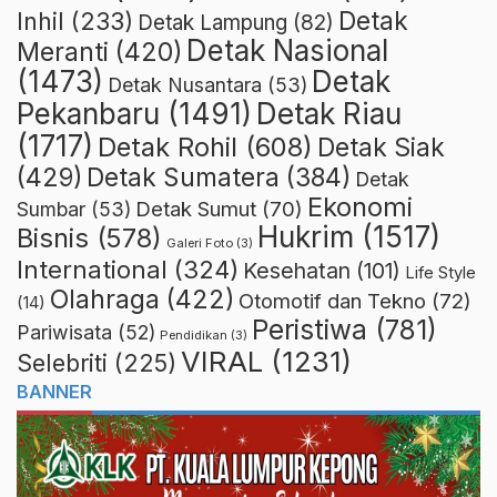
Detak
Inhil
(233)
Detak Lampung
(82)
Detak Nasional
Meranti
(420)
(1473)
Detak
Detak Nusantara
(53)
Detak Riau
Pekanbaru
(1491)
(1717)
Detak Rohil
(608)
Detak Siak
(429)
Detak Sumatera
(384)
Detak
Ekonomi
Detak Sumut
(70)
Sumbar
(53)
Hukrim
(1517)
Bisnis
(578)
Galeri Foto
(3)
International
(324)
Kesehatan
(101)
Life Style
Olahraga
(422)
Otomotif dan Tekno
(72)
(14)
Peristiwa
(781)
Pariwisata
(52)
Pendidikan
(3)
VIRAL
(1231)
Selebriti
(225)
BANNER