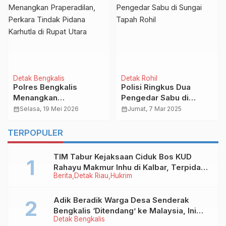
Detak Bengkalis
Detak Rohil
Polres Bengkalis
Polisi Ringkus Dua
Menangkan
Pengedar Sabu di
Praperadilan, Perkara
Sungai Tapah Rohil
calendar_month
Selasa, 19 Mei 2026
calendar_month
Jumat, 7 Mar 2025
Tindak Pidana Karhutla
di Rupat Utara
TERPOPULER
TIM Tabur Kejaksaan Ciduk Bos KUD
Rahayu Makmur Inhu di Kalbar, Terpidana
Berita
Detak Riau
Hukrim
Kredit Fiktif Rp2,8 M
Adik Beradik Warga Desa Senderak
Bengkalis ‘Ditendang’ ke Malaysia, Ini
Detak Bengkalis
Sebabnya!