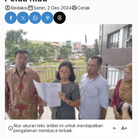
account_circle
calendar_month
print
Redaksi
Senin, 2 Des 2024
Cetak
Atur ukuran teks artikel ini untuk mendapatkan
text_increase
info
text_decrease
pengalaman membaca terbaik.