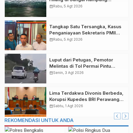
Rempak Siak
calendar_month
Rabu, 5 Agt 2026
Tangkap Satu Tersangka, Kasus
Penganiayaan Sekretaris PMII
Ditangani Polda Riau
calendar_month
Rabu, 5 Agt 2026
Luput dari Petugas, Pemotor
Melintas di Tol Permai Pintu
Kandis Tanpa Helm
calendar_month
Senin, 3 Agt 2026
Lima Terdakwa Divonis Berbeda,
Korupsi Kupedes BRI Perawang
Rp 14,62 Miliar
calendar_month
Sabtu, 1 Agt 2026
REKOMENDASI UNTUK ANDA