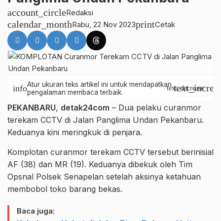
account_circle
Redaksi
calendar_month
print
Rabu, 22 Nov 2023
Cetak
Atur ukuran teks artikel ini untuk mendapatkan
text_increa
info
text_decrease
pengalaman membaca terbaik.
PEKANBARU
,
detak24com
– Dua pelaku curanmor
terekam CCTV di Jalan Panglima Undan Pekanbaru.
Keduanya kini meringkuk di penjara.
Komplotan curanmor terekam CCTV tersebut berinisial
AF (38) dan MR (19). Keduanya dibekuk oleh Tim
Opsnal Polsek Senapelan setelah aksinya ketahuan
membobol toko barang bekas.
Baca juga: