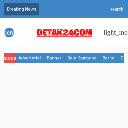
search
Breaking News
menu
light_mo
home
Advertorial
Banner
Belo Kampung
Berita
Det