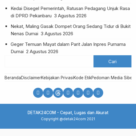
Kedai Disegel Pemerintah, Ratusan Pedagang Unjuk Rasa
di DPRD Pekanbaru
3 Agustus 2026
Nekat, Maling Gasak Dompet Orang Sedang Tidur di Bukit
Nenas Dumai
3 Agustus 2026
Geger Temuan Mayat dalam Parit Jalan Inpres Purnama
Dumai
2 Agustus 2026
Beranda
Disclaimer
Kebijakan Privasi
Kode Etik
Pedoman Media Siber
R
DETAK24COM - Cepat, Lugas dan Akurat
Copyright @detak24com 2021