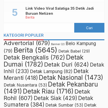
Link Video Viral Salatiga 35 Detik Jadi
Buruan Netizen
Berita
KATEGORI POPULER
Advertorial
(679)
Belo Kampung
Banner
(2)
Berita
(5645)
(79)
Detak Babel
(29)
Detak
Detak Bengkalis
(762)
Dumai
(1782)
Detak Duri
(624)
Detak
Detak
Inhil
(233)
Detak Lampung
(82)
Detak Nasional
(1473)
Meranti
(418)
Detak Pekanbaru
Detak Nusantara
(53)
Detak Riau
(1716)
(1491)
Detak
Rohil
(607)
Detak Siak
(429)
Detak
Sumatera
(384)
Detak
Detak Sumbar
(53)