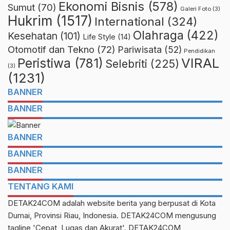
Ekonomi Bisnis
(578)
Sumut
(70)
Galeri Foto
(3)
Hukrim
(1517)
International
(324)
Olahraga
(422)
Kesehatan
(101)
Life Style
(14)
Otomotif dan Tekno
(72)
Pariwisata
(52)
Pendidikan
VIRAL
Peristiwa
(781)
Selebriti
(225)
(3)
(1231)
BANNER
BANNER
BANNER
BANNER
BANNER
TENTANG KAMI
DETAK24COM adalah website berita yang berpusat di Kota
Dumai, Provinsi Riau, Indonesia. DETAK24COM mengusung
tagline 'Cepat, Lugas dan Akurat'. DETAK24COM