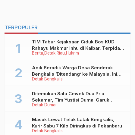
TERPOPULER
TIM Tabur Kejaksaan Ciduk Bos KUD
Rahayu Makmur Inhu di Kalbar, Terpidana
Berita
Detak Riau
Hukrim
Kredit Fiktif Rp2,8 M
Adik Beradik Warga Desa Senderak
Bengkalis ‘Ditendang’ ke Malaysia, Ini
Detak Bengkalis
Sebabnya!
Ditemukan Satu Cewek Dua Pria
Sekamar, Tim Yustisi Dumai Garuk
Detak Dumai
Puluhan Pasangan Mesum
Masuk Lewat Teluk Latak Bengkalis,
Kurir Sabu 7 Kilo Diringkus di Pekanbaru
Detak Bengkalis