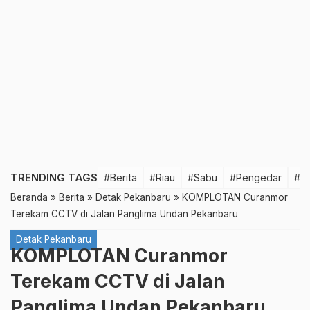
TRENDING TAGS
#Berita
#Riau
#Sabu
#Pengedar
#T
Beranda
»
Berita
»
Detak Pekanbaru
»
KOMPLOTAN Curanmor
Terekam CCTV di Jalan Panglima Undan Pekanbaru
Detak Pekanbaru
KOMPLOTAN Curanmor
Terekam CCTV di Jalan
Panglima Undan Pekanbaru