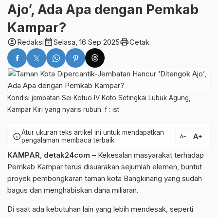
Ajo’, Ada Apa dengan Pemkab
Kampar?
account_circle
calendar_month
print
Redaksi
Selasa, 16 Sep 2025
Cetak
Kondisi jembatan Sei Kotuo IV Koto Setingkai Lubuk Agung,
Kampar Kiri yang nyaris rubuh. f : ist
Atur ukuran teks artikel ini untuk mendapatkan
text_increase
info
text_decrease
pengalaman membaca terbaik.
KAMPAR
,
detak24com
– Kekesalan masyarakat terhadap
Pemkab Kampar terus disuarakan sejumlah elemen, buntut
proyek pembongkaran taman kota Bangkinang yang sudah
bagus dan menghabiskan dana miliaran.
Di saat ada kebutuhan lain yang lebih mendesak, seperti