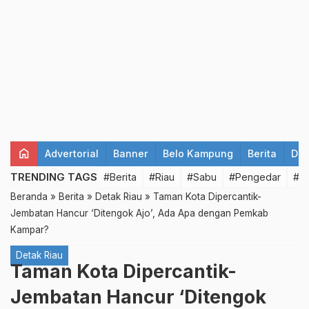
home
Advertorial
Banner
Belo Kampung
Berita
Det
TRENDING TAGS
#Berita
#Riau
#Sabu
#Pengedar
#T
Beranda
»
Berita
»
Detak Riau
»
Taman Kota Dipercantik-
Jembatan Hancur ‘Ditengok Ajo’, Ada Apa dengan Pemkab
Kampar?
Detak Riau
Taman Kota Dipercantik-
Jembatan Hancur ‘Ditengok