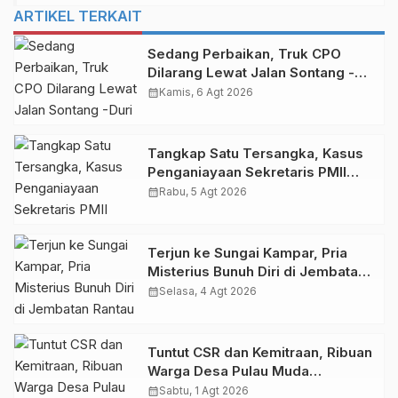
ARTIKEL TERKAIT
Sedang Perbaikan, Truk CPO
Dilarang Lewat Jalan Sontang -
Duri
calendar_month
Kamis, 6 Agt 2026
Tangkap Satu Tersangka, Kasus
Penganiayaan Sekretaris PMII
Ditangani Polda Riau
calendar_month
Rabu, 5 Agt 2026
Terjun ke Sungai Kampar, Pria
Misterius Bunuh Diri di Jembatan
Rantau Berangin
calendar_month
Selasa, 4 Agt 2026
Tuntut CSR dan Kemitraan, Ribuan
Warga Desa Pulau Muda
Pelalawan Unjuk Rasa di PKS PT
calendar_month
Sabtu, 1 Agt 2026