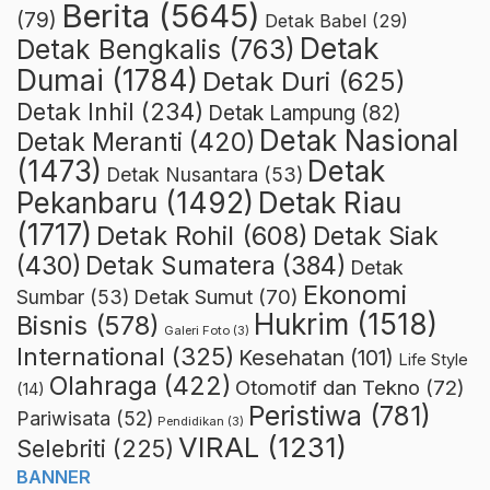
Berita
(5645)
(79)
Detak Babel
(29)
Detak
Detak Bengkalis
(763)
Dumai
(1784)
Detak Duri
(625)
Detak Inhil
(234)
Detak Lampung
(82)
Detak Nasional
Detak Meranti
(420)
(1473)
Detak
Detak Nusantara
(53)
Detak Riau
Pekanbaru
(1492)
(1717)
Detak Rohil
(608)
Detak Siak
(430)
Detak Sumatera
(384)
Detak
Ekonomi
Detak Sumut
(70)
Sumbar
(53)
Hukrim
(1518)
Bisnis
(578)
Galeri Foto
(3)
International
(325)
Kesehatan
(101)
Life Style
Olahraga
(422)
Otomotif dan Tekno
(72)
(14)
Peristiwa
(781)
Pariwisata
(52)
Pendidikan
(3)
VIRAL
(1231)
Selebriti
(225)
BANNER