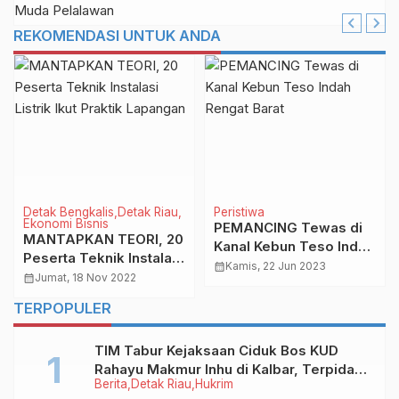
THIP
REKOMENDASI UNTUK ANDA
Detak Bengkalis
Detak Riau
Peristiwa
Ekonomi Bisnis
PEMANCING Tewas di
MANTAPKAN TEORI, 20
Kanal Kebun Teso Indah
Peserta Teknik Instalasi
Rengat Barat
calendar_month
Kamis, 22 Jun 2023
Listrik Ikut Praktik
calendar_month
Jumat, 18 Nov 2022
Lapangan
TERPOPULER
TIM Tabur Kejaksaan Ciduk Bos KUD
Rahayu Makmur Inhu di Kalbar, Terpidana
Berita
Detak Riau
Hukrim
Kredit Fiktif Rp2,8 M