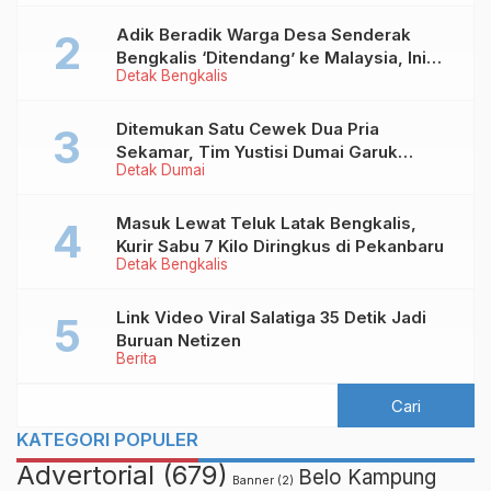
Adik Beradik Warga Desa Senderak
Bengkalis ‘Ditendang’ ke Malaysia, Ini
Detak Bengkalis
Sebabnya!
Ditemukan Satu Cewek Dua Pria
Sekamar, Tim Yustisi Dumai Garuk
Detak Dumai
Puluhan Pasangan Mesum
Masuk Lewat Teluk Latak Bengkalis,
Kurir Sabu 7 Kilo Diringkus di Pekanbaru
Detak Bengkalis
Link Video Viral Salatiga 35 Detik Jadi
Buruan Netizen
Berita
KATEGORI POPULER
Advertorial
(679)
Belo Kampung
Banner
(2)