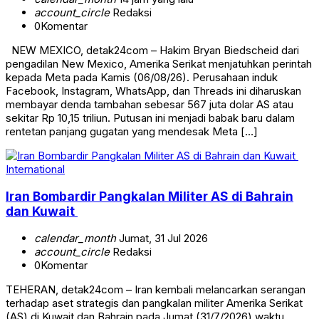
account_circle
Redaksi
0
Komentar
NEW MEXICO, detak24com – Hakim Bryan Biedscheid dari
pengadilan New Mexico, Amerika Serikat menjatuhkan perintah
kepada Meta pada Kamis (06/08/26). Perusahaan induk
Facebook, Instagram, WhatsApp, dan Threads ini diharuskan
membayar denda tambahan sebesar 567 juta dolar AS atau
sekitar Rp 10,15 triliun. Putusan ini menjadi babak baru dalam
rentetan panjang gugatan yang mendesak Meta […]
International
Iran Bombardir Pangkalan Militer AS di Bahrain
dan Kuwait
calendar_month
Jumat, 31 Jul 2026
account_circle
Redaksi
0
Komentar
TEHERAN, detak24com – Iran kembali melancarkan serangan
terhadap aset strategis dan pangkalan militer Amerika Serikat
(AS) di Kuwait dan Bahrain pada Jumat (31/7/2026) waktu