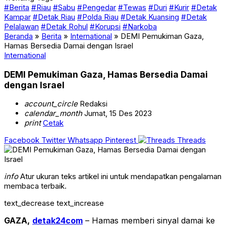
#Berita
#Riau
#Sabu
#Pengedar
#Tewas
#Duri
#Kurir
#Detak
Kampar
#Detak Riau
#Polda Riau
#Detak Kuansing
#Detak
Pelalawan
#Detak Rohul
#Korupsi
#Narkoba
Beranda
»
Berita
»
International
»
DEMI Pemukiman Gaza,
Hamas Bersedia Damai dengan Israel
International
DEMI Pemukiman Gaza, Hamas Bersedia Damai
dengan Israel
account_circle
Redaksi
calendar_month
Jumat, 15 Des 2023
print
Cetak
Facebook
Twitter
Whatsapp
Pinterest
Threads
info
Atur ukuran teks artikel ini untuk mendapatkan pengalaman
membaca terbaik.
text_decrease
text_increase
GAZA,
detak24com
– Hamas memberi sinyal damai ke