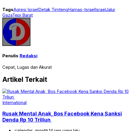
Tags
Agresi Israel
Detak Timteng
Hamas-Israel
Israel
Jalur
Gaza
Tepi Barat
Penulis
Redaksi
Cepat, Lugas dan Akurat
Artikel Terkait
International
Rusak Mental Anak, Bos Facebook Kena Sanksi
Denda Rp 10 Triliun
calendar_month
14 jam yang lalu