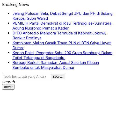
Breaking News
Jelang Putusan Sela, Debat Sengit JPU dan PH di Sidang
Korupsi Gubri Wahid
PEMILIH Partai Demokrat di Riau Tertinggi se-Sumatera,
Agung Nugroho: Pemacu Kader
DITO Ariotedjo Menpora Termuda di Kabinet Jokowi,
Berikut Profilnya
Komplotan Maling Gasak Travo PLN di BTN Griya Hayati
Dumai
Kecoh Polisi, Pengedar Sabu 200 Gram Sembunyi Dalam
Toilet Tetangga di Baganbatu
Berbagi Berkah Ramadan, Apical Salurkan Ribuan
Sembako untuk Masyarakat Dumai
search
search
menu