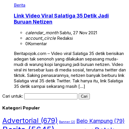
Berita
Link Video Viral Salatiga 35 Detik Jadi
Buruan Netizen
calendar_month
Sabtu, 27 Nov 2021
account_circle
Redaksi
0
Komentar
Beritapojok.com – Video viral Salatiga 35 detik berisikan
adegan tak senonoh yang dilakukan sepasang muda-
mudi di warung kopi langsung jadi buruan netizen. Video
viral ini tersebar luas di media sosial, terutama twitter dan
tiktok. Saking penasarannya, netizen banyak berburu link
Salatiga viral 35 detik Twitter. Tak hanya itu, link Salatiga
35 detik sampai sekarang masih […]
Cari untuk:
Kategori Populer
Advertorial
(679)
Belo Kampung
(79)
Banner
(2)