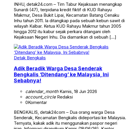
INHU, detak24.com – Tim Tabur Kejaksaan menangkap
Sunardi (47), terpidana kredit fiktif di KUD Rahayu
Makmur, Desa Bukit Lipai, Kecamatan Batang Cenaku
Inhu tahun 2011. Ia ditangkap pada sebuah kebun sawit di
wilayah Kalbar. Ketua KUD Rahayu Makmur tahun 2005
hingga 2012 itu kabur sejak perkara ditangani oleh
Kejaksaan Negeri Inhu. Dia diamankan di sebuah […]
Detak Bengkalis
Adik Beradik Warga Desa Senderak
Bengkalis ‘Ditendang’ ke Malaysia, Ini
Sebabnya!
calendar_month
Kamis, 18 Jun 2026
account_circle
Redaksi
0
Komentar
BENGKALIS, detak24com – Dua orang warga Desa
Senderak, Kecamatan Bengkalis dideportasi ke Malaysia.
Ternyata, kakak adik itu menggunakan paspor negeri
jiran. Informasi dirangkum Kamis (18/06/26), Kantor