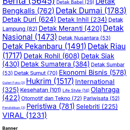
Berita
(5645)
Detak
Detak Babel
(29)
Detak Dumai
(1783)
Bengkalis
(762)
Detak Duri
(624)
Detak Inhil
(234)
Detak
Detak
Detak Meranti
(420)
Lampung
(82)
Nasional
(1473)
Detak Nusantara
(53)
Detak Riau
Detak Pekanbaru
(1491)
(1717)
Detak Rohil
(608)
Detak Siak
(430)
Detak Sumatera
(384)
Detak Sumbar
Ekonomi Bisnis
(578)
Detak Sumut
(70)
(53)
Hukrim
(1517)
International
Galeri Foto
(3)
(325)
Olahraga
Kesehatan
(101)
Life Style
(14)
(422)
Otomotif dan Tekno
(72)
Pariwisata
(52)
Peristiwa
(781)
Selebriti
(225)
Pendidikan
(3)
VIRAL
(1231)
Banner