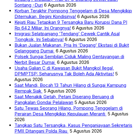
Sontang -Duri
6 Agustus 2026
Korban Terakhir Pompong Tenggelam di Desa Mengkikip
Ditemukan, Begini Kondisinya!
6 Agustus 2026
Kejati Riau Tetapkan 9 Tersangka Baru Korupsi Dana PI
Rp 64,2 Miliar, Ini Orangnya!
6 Agustus 2026
Imigrasi Selatpanjang ‘Tendang’ Cewek Cantik Asal
Tiongkok, Ini Sebabnya!
6 Agustus 2026
Bukan Jualan Makanan, Pria Ini ‘Dagang’ Ekstasi di Bukit
Gelanggang Dumai
6 Agustus 2026
Polsek Sungai Sembilan Ciduk Maling Gentayangan di
Nerbit Besar Dumai
6 Agustus 2026
Usaha Galian C di Kawasan Bukit Mangkol Ilegal,
DPMPTSP: Seharusnya Tak Boleh Ada Aktivitas!
5
Agustus 2026
Saat Mandi, Bocah 13 Tahun Hilang di Sungai Kampung
Rempak Siak
5 Agustus 2026
Saat Menakik Getah, Petani Diserang Beruang di
Pangkalan Gondai Pelalawan
5 Agustus 2026
Satu Tewas Seorang Hilang, Pompong Tenggelam di
Perairan Desa Mengkikip Kepulauan Meranti
5 Agustus
2026
Tangkap Satu Tersangka, Kasus Penganiayaan Sekretaris
PMII Ditangani Polda Riau
5 Agustus 2026