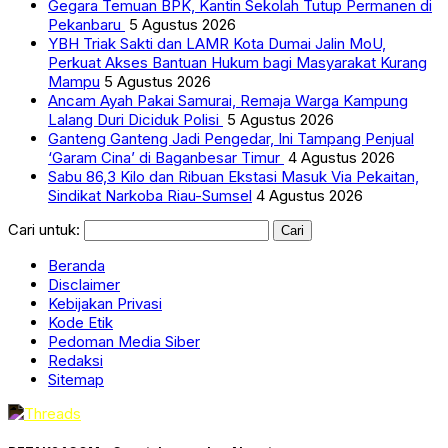
Gegara Temuan BPK, Kantin Sekolah Tutup Permanen di
Pekanbaru
5 Agustus 2026
YBH Triak Sakti dan LAMR Kota Dumai Jalin MoU,
Perkuat Akses Bantuan Hukum bagi Masyarakat Kurang
Mampu
5 Agustus 2026
Ancam Ayah Pakai Samurai, Remaja Warga Kampung
Lalang Duri Diciduk Polisi
5 Agustus 2026
Ganteng Ganteng Jadi Pengedar, Ini Tampang Penjual
‘Garam Cina’ di Baganbesar Timur
4 Agustus 2026
Sabu 86,3 Kilo dan Ribuan Ekstasi Masuk Via Pekaitan,
Sindikat Narkoba Riau-Sumsel
4 Agustus 2026
Cari untuk:
Beranda
Disclaimer
Kebijakan Privasi
Kode Etik
Pedoman Media Siber
Redaksi
Sitemap