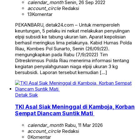
calendar_month
Senin, 26 Sep 2022
account_circle
Redaksi
13
Komentar
PEKANBARU, detak24.com – Untuk memperoleh
keuntungan, 5 pelaku ini nekat melakukan penyulingan
elpiji subsidi ke tabung ukuran lain. Aparat kepolisian
berhasil meringkus lima pelakunya. Kabid Humas Polda
Riau, Kombes Pol Sunarto, Senin (26/09/22).
mengungkapkan pada Rabu (7/9/2022) Tim
Ditreskrimsus Polda Riau menerima informasi tentang
kegiatan penyalahgunaan niaga elpiji ukuran 3 kg
bersubsidi. Laporan tersebut kemudian […]
Detak Siak
TKI Asal Siak Meninggal di Kamboja, Korban
Sempat Diancam Suntik Mati
calendar_month
Rabu, 11 Mar 2026
account_circle
Redaksi
0
Komentar