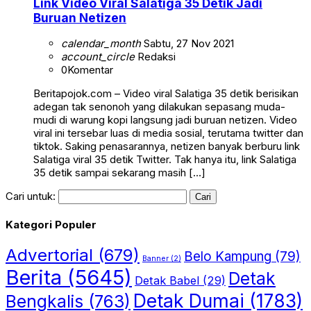
Link Video Viral Salatiga 35 Detik Jadi
Buruan Netizen
calendar_month
Sabtu, 27 Nov 2021
account_circle
Redaksi
0
Komentar
Beritapojok.com – Video viral Salatiga 35 detik berisikan
adegan tak senonoh yang dilakukan sepasang muda-
mudi di warung kopi langsung jadi buruan netizen. Video
viral ini tersebar luas di media sosial, terutama twitter dan
tiktok. Saking penasarannya, netizen banyak berburu link
Salatiga viral 35 detik Twitter. Tak hanya itu, link Salatiga
35 detik sampai sekarang masih […]
Cari untuk:
Kategori Populer
Advertorial
(679)
Belo Kampung
(79)
Banner
(2)
Berita
(5645)
Detak
Detak Babel
(29)
Detak Dumai
(1783)
Bengkalis
(763)