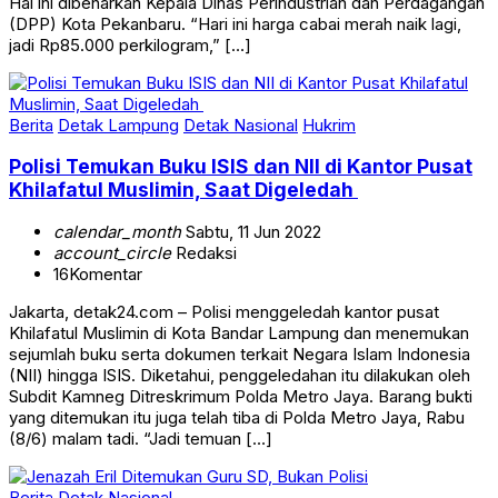
Hal ini dibenarkan Kepala Dinas Perindustrian dan Perdagangan
(DPP) Kota Pekanbaru. “Hari ini harga cabai merah naik lagi,
jadi Rp85.000 perkilogram,” […]
Berita
Detak Lampung
Detak Nasional
Hukrim
Polisi Temukan Buku ISIS dan NII di Kantor Pusat
Khilafatul Muslimin, Saat Digeledah
calendar_month
Sabtu, 11 Jun 2022
account_circle
Redaksi
16
Komentar
Jakarta, detak24.com – Polisi menggeledah kantor pusat
Khilafatul Muslimin di Kota Bandar Lampung dan menemukan
sejumlah buku serta dokumen terkait Negara Islam Indonesia
(NII) hingga ISIS. Diketahui, penggeledahan itu dilakukan oleh
Subdit Kamneg Ditreskrimum Polda Metro Jaya. Barang bukti
yang ditemukan itu juga telah tiba di Polda Metro Jaya, Rabu
(8/6) malam tadi. “Jadi temuan […]
Berita
Detak Nasional