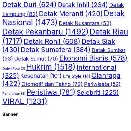
Detak Duri
(624)
Detak Inhil
(234)
Detak
Detak
Detak Meranti
(420)
Lampung
(82)
Nasional
(1473)
Detak Nusantara
(53)
Detak Riau
Detak Pekanbaru
(1492)
(1717)
Detak Rohil
(608)
Detak Siak
(430)
Detak Sumatera
(384)
Detak Sumbar
Ekonomi Bisnis
(578)
Detak Sumut
(70)
(53)
Hukrim
(1518)
International
Galeri Foto
(3)
(325)
Olahraga
Kesehatan
(101)
Life Style
(14)
(422)
Otomotif dan Tekno
(72)
Pariwisata
(52)
Peristiwa
(781)
Selebriti
(225)
Pendidikan
(3)
VIRAL
(1231)
Banner