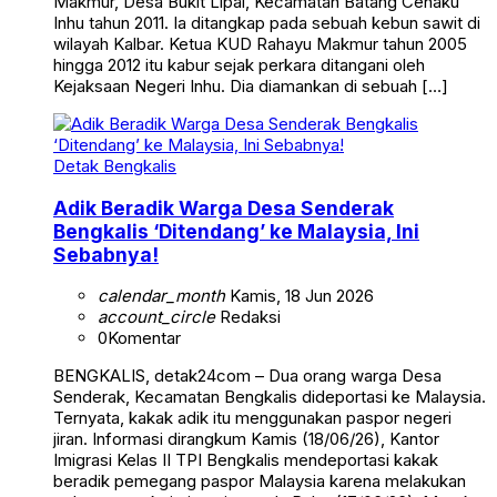
Makmur, Desa Bukit Lipai, Kecamatan Batang Cenaku
Inhu tahun 2011. Ia ditangkap pada sebuah kebun sawit di
wilayah Kalbar. Ketua KUD Rahayu Makmur tahun 2005
hingga 2012 itu kabur sejak perkara ditangani oleh
Kejaksaan Negeri Inhu. Dia diamankan di sebuah […]
Detak Bengkalis
Adik Beradik Warga Desa Senderak
Bengkalis ‘Ditendang’ ke Malaysia, Ini
Sebabnya!
calendar_month
Kamis, 18 Jun 2026
account_circle
Redaksi
0
Komentar
BENGKALIS, detak24com – Dua orang warga Desa
Senderak, Kecamatan Bengkalis dideportasi ke Malaysia.
Ternyata, kakak adik itu menggunakan paspor negeri
jiran. Informasi dirangkum Kamis (18/06/26), Kantor
Imigrasi Kelas II TPI Bengkalis mendeportasi kakak
beradik pemegang paspor Malaysia karena melakukan