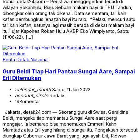
Rohul, detak24.com – Peristiwa menggegerkan terjadi di
wilayah Rokanhulu, Riau. Sebuah makam bayi di TPU Tandun,
dibongkar oleh orang tak dikenal. Data sementara, tali kain
kafan pembungkus jenazah bayi itu raib. “Pelaku mencuri satu
tali kain kafan, satunya lagi masih berada di dekat makam bayi
itu,” ujar Kapolres Rokan Hulu AKBP Eko Wimpiyanto, Sabtu
(11/06/22). […]
Berita
Detak Nasional
Guru Beldi Tiap Hari Pantau Sungai Aare, Sampai
Eril Ditemukan
calendar_month
Sabtu, 11 Jun 2022
account_circle
Redaksi
19
Komentar
Jakarta, detak24.com — Seorang guru di Swiss, Geraldine
Beldi, mengaku tiap memantau Sungai Aare saat pergi
mengajar. Ia berharap bisa menemukan Emmeril Kahn
Mumtadz atau Eril yang hilang di sungai itu. Pengakuan tersebut
diungkap Gubernur Jawa Barat yang juga ayah Eril, Ridwan