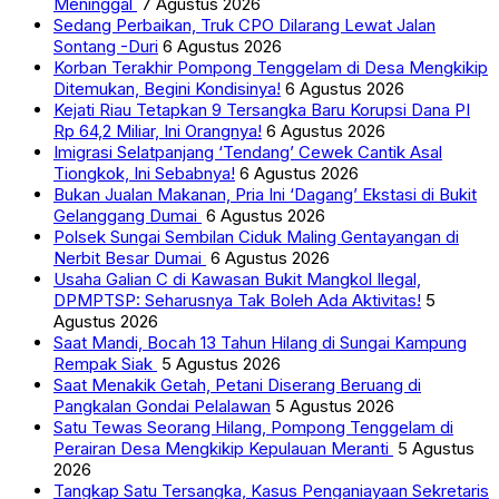
Meninggal
7 Agustus 2026
Sedang Perbaikan, Truk CPO Dilarang Lewat Jalan
Sontang -Duri
6 Agustus 2026
Korban Terakhir Pompong Tenggelam di Desa Mengkikip
Ditemukan, Begini Kondisinya!
6 Agustus 2026
Kejati Riau Tetapkan 9 Tersangka Baru Korupsi Dana PI
Rp 64,2 Miliar, Ini Orangnya!
6 Agustus 2026
Imigrasi Selatpanjang ‘Tendang’ Cewek Cantik Asal
Tiongkok, Ini Sebabnya!
6 Agustus 2026
Bukan Jualan Makanan, Pria Ini ‘Dagang’ Ekstasi di Bukit
Gelanggang Dumai
6 Agustus 2026
Polsek Sungai Sembilan Ciduk Maling Gentayangan di
Nerbit Besar Dumai
6 Agustus 2026
Usaha Galian C di Kawasan Bukit Mangkol Ilegal,
DPMPTSP: Seharusnya Tak Boleh Ada Aktivitas!
5
Agustus 2026
Saat Mandi, Bocah 13 Tahun Hilang di Sungai Kampung
Rempak Siak
5 Agustus 2026
Saat Menakik Getah, Petani Diserang Beruang di
Pangkalan Gondai Pelalawan
5 Agustus 2026
Satu Tewas Seorang Hilang, Pompong Tenggelam di
Perairan Desa Mengkikip Kepulauan Meranti
5 Agustus
2026
Tangkap Satu Tersangka, Kasus Penganiayaan Sekretaris