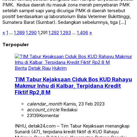
PMK. Kedua daerah itu masuk zona merah penyebaran PMK
setelah sampel sapi yang dicurigai PMK di daerah tersebut
positif berdasarkan uji laboratorium Balai Veteriner Bukittinggi,
Sumatera Barat (Sumbar). Sedangkan sebelumnya, tiga […]
«
1
…
1,289
1,290
1,291
1,292
1,293
…
1,406
»
Terpopuler
Berita
Detak Riau
Hukrim
TIM Tabur Kejaksaan Ciduk Bos KUD Rahayu
Makmur Inhu di Kalbar, Terpidana Kredit
Fiktif Rp2,8 M
calendar_month
Kamis, 23 Feb 2023
account_circle
Redaksi
23139
Komentar
INHU, detak24.com – Tim Tabur Kejaksaan menangkap
Sunardi (47), terpidana kredit fiktif di KUD Rahayu