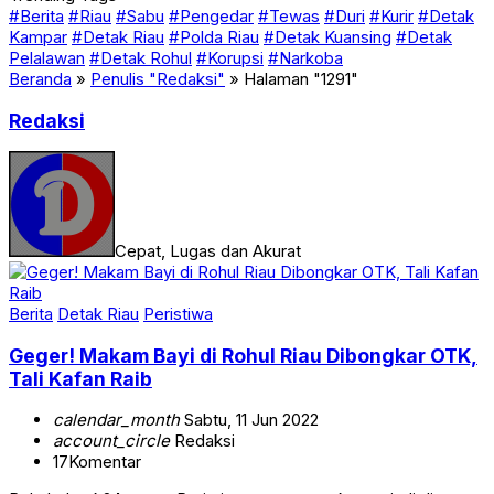
#Berita
#Riau
#Sabu
#Pengedar
#Tewas
#Duri
#Kurir
#Detak
Kampar
#Detak Riau
#Polda Riau
#Detak Kuansing
#Detak
Pelalawan
#Detak Rohul
#Korupsi
#Narkoba
Beranda
»
Penulis "Redaksi"
»
Halaman "1291"
Redaksi
Cepat, Lugas dan Akurat
Berita
Detak Riau
Peristiwa
Geger! Makam Bayi di Rohul Riau Dibongkar OTK,
Tali Kafan Raib
calendar_month
Sabtu, 11 Jun 2022
account_circle
Redaksi
17
Komentar