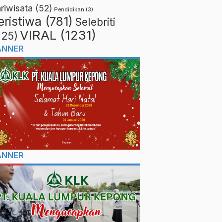
riwisata
(52)
Pendidikan
(3)
eristiwa
(781)
Selebriti
VIRAL
(1231)
225)
ANNER
ANNER