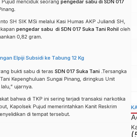
k Pujud menciduk seorang
pengedar sabu di SDN 017
inang.
nto SH SIK MSi melalui Kasi Humas AKP Juliandi SH,
gkapan
pengedar sabu di SDN 017 Suka Tani Rohil
oleh
mankan 0,82 gram.
ngan Elpiji Subsidi ke Tabung 12 Kg
ang bukti sabu di teras
SDN 017 Suka Tani
.Tersangka
 Tani Kepenghuluan Sungai Pinang, diringkus Unit
alu,” ujarnya.
kat bahwa di TKP ini sering terjadi transaksi narkotika
sebut, Kapolsek Pujud memerintahkan Kanit Reskrim
K
yelidikan di tempat tersebut.
A
K
(