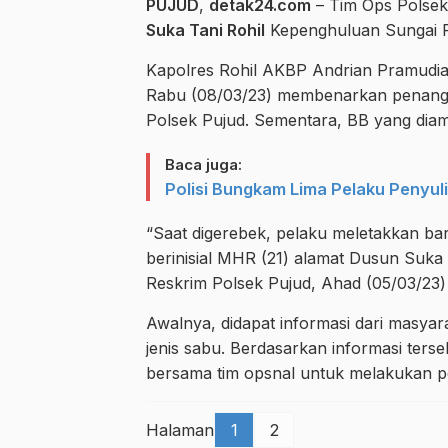
PUJUD
,
detak24.com
– Tim Ops Polse
Suka Tani Rohil
Kepenghuluan Sungai P
Kapolres Rohil AKBP Andrian Pramudia
Rabu (08/03/23) membenarkan penan
Polsek Pujud. Sementara, BB yang dia
Baca juga:
Polisi Bungkam Lima Pelaku Penyuli
“Saat digerebek, pelaku meletakkan bar
berinisial MHR (21) alamat Dusun Suka
Reskrim Polsek Pujud, Ahad (05/03/23) l
Awalnya, didapat informasi dari masyara
jenis sabu. Berdasarkan informasi ter
bersama tim opsnal untuk melakukan pen
Halaman
1
2