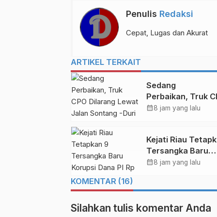
Penulis
Redaksi
Cepat, Lugas dan Akurat
ARTIKEL TERKAIT
Sedang
Perbaikan, Truk 
Dilarang Lewat Ja
calendar_month
8 jam yang lalu
Sontang -Duri
Kejati Riau Tetap
Tersangka Baru
Korupsi Dana PI R
calendar_month
8 jam yang lalu
64,2 Miliar, Ini
KOMENTAR (16)
Orangnya!
Silahkan tulis komentar Anda