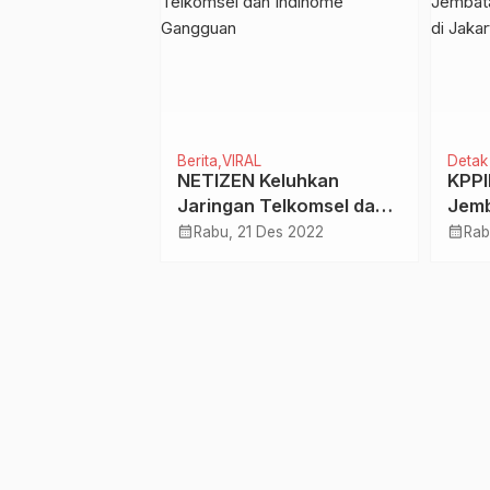
Berita
VIRAL
Detak
na Kuning di
NETIZEN Keluhkan
KPPI
atan UMK Riau,
Jaringan Telkomsel dan
Jemb
ar Ketua Umum
Indihome Gangguan
Masu
calendar_month
calendar_month
Agt 2023
Rabu, 21 Des 2022
Rab