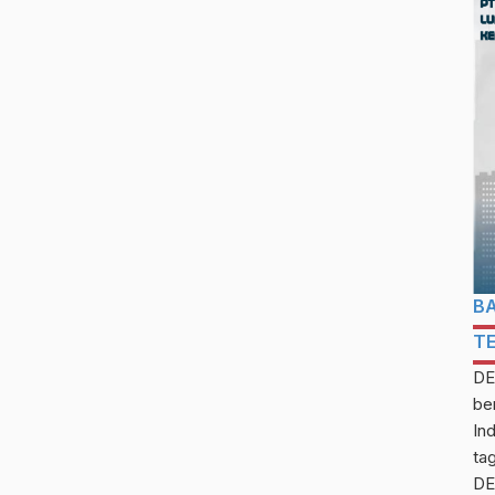
B
T
DE
be
In
ta
DE