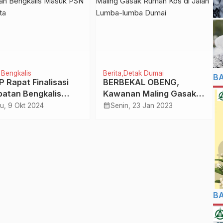
 Bengkalis
Berita
Detak Dumai
B
P Rapat Finalisasi
BERBEKAL OBENG,
atan Bengkalis
Kawanan Maling Gasak
k PSN di Jakarta
Rumah Kos di Jalan
calendar_month
u, 9 Okt 2024
Senin, 23 Jan 2023
Lumba-lumba Dumai
B