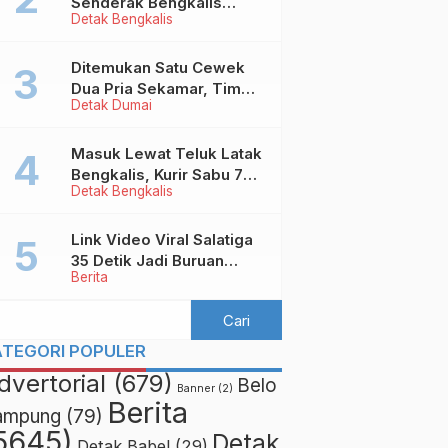
Senderak Bengkalis
Detak Bengkalis
‘Ditendang’ ke Malaysia,
Ini Sebabnya!
Ditemukan Satu Cewek
Dua Pria Sekamar, Tim
Detak Dumai
Yustisi Dumai Garuk
Puluhan Pasangan
Mesum
Masuk Lewat Teluk Latak
Bengkalis, Kurir Sabu 7
Detak Bengkalis
Kilo Diringkus di
Pekanbaru
Link Video Viral Salatiga
35 Detik Jadi Buruan
Berita
Netizen
ATEGORI POPULER
dvertorial
(679)
Belo
Banner
(2)
Berita
ampung
(79)
5645)
Detak
Detak Babel
(29)