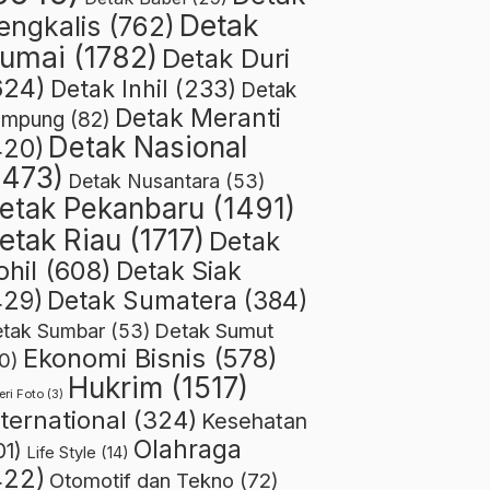
Detak
engkalis
(762)
umai
(1782)
Detak Duri
624)
Detak Inhil
(233)
Detak
Detak Meranti
ampung
(82)
Detak Nasional
420)
1473)
Detak Nusantara
(53)
etak Pekanbaru
(1491)
etak Riau
(1717)
Detak
ohil
(608)
Detak Siak
429)
Detak Sumatera
(384)
Detak Sumut
tak Sumbar
(53)
Ekonomi Bisnis
(578)
0)
Hukrim
(1517)
eri Foto
(3)
nternational
(324)
Kesehatan
Olahraga
01)
Life Style
(14)
422)
Otomotif dan Tekno
(72)