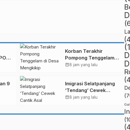
B
D
(
L
(
(
Korban Terakhir
D
CPO
Pompong Tenggelam di
D
lan
Desa Mengkikip
calendar_month
8 jam yang lalu
R
Ditemukan, Begini
Kondisinya!
(
kan 9
Imigrasi Selatpanjang
De
‘Tendang’ Cewek
(7
p
Cantik Asal Tiongkok,
calendar_month
8 jam yang lalu
Ini Sebabnya!
Gal
I
(1
(