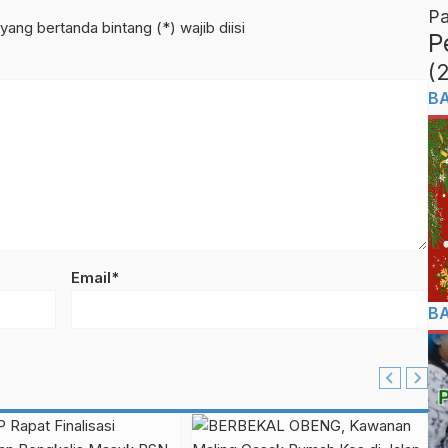
Pa
yang bertanda bintang (*) wajib diisi
P
(
B
Email*
B