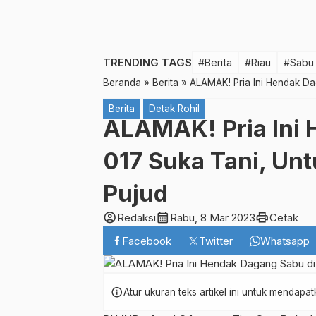
TRENDING TAGS
#Berita
#Riau
#Sabu
Beranda
»
Berita
»
ALAMAK! Pria Ini Hendak Da
Berita
Detak Rohil
ALAMAK! Pria Ini 
017 Suka Tani, Un
Pujud
account_circle
calendar_month
print
Redaksi
Rabu, 8 Mar 2023
Cetak
Facebook
Twitter
Whatsapp
info
Atur ukuran teks artikel ini untuk mendap