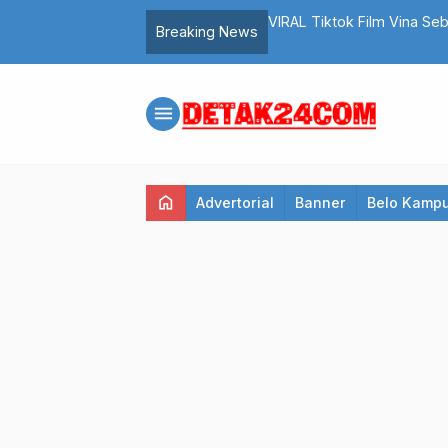
sempatan Pekerja untuk Beribadah
VIRAL Tiktok Film Vina Se
Breaking News
Kelanjutan Kasus
menu
home
Advertorial
Banner
Belo Kamp