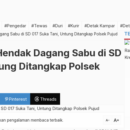
#Pengedar
#Tewas
#Duri
#Kurir
#Detak Kampar
#Det
T
gang Sabu di SD 017 Suka Tani, Untung Ditangkap Polsek Pujud
Hendak Dagang Sabu di SD
tung Ditangkap Polsek
Pinterest
Threads
text_increase
atkan pengalaman membaca terbaik.
text_decrease