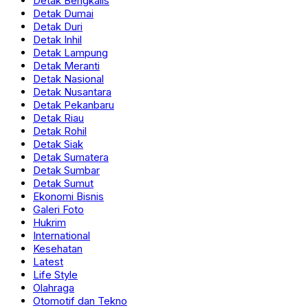
Detak Bengkalis
Detak Dumai
Detak Duri
Detak Inhil
Detak Lampung
Detak Meranti
Detak Nasional
Detak Nusantara
Detak Pekanbaru
Detak Riau
Detak Rohil
Detak Siak
Detak Sumatera
Detak Sumbar
Detak Sumut
Ekonomi Bisnis
Galeri Foto
Hukrim
International
Kesehatan
Latest
Life Style
Olahraga
Otomotif dan Tekno