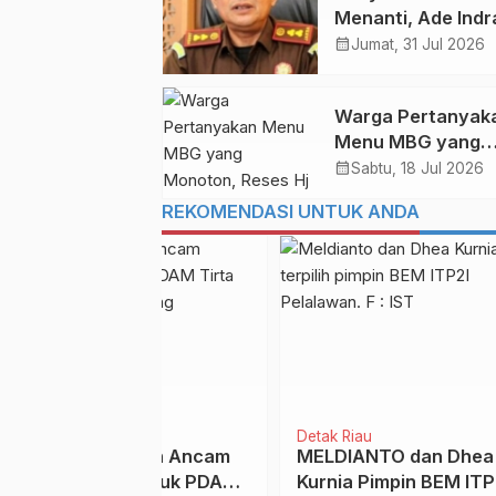
Menanti, Ade Ind
Dipercaya Jabat K
calendar_month
Jumat, 31 Jul 2026
Bengkalis
Warga Pertanyak
Menu MBG yang
Monoton, Reses H
calendar_month
Sabtu, 18 Jul 2026
Nurhasanah di Bal
REKOMENDASI UNTUK ANDA
Alam
Detak Rohil
Berita
O dan Dhea
ALAMAK! Warga
PEN
pin BEM ITP2I
Sedinginan Rohil Dagang
GURU