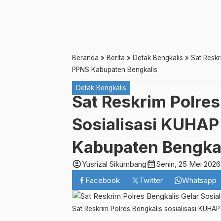
Beranda
»
Berita
»
Detak Bengkalis
»
Sat Reskr
PPNS Kabupaten Bengkalis
Detak Bengkalis
Sat Reskrim Polres
Sosialisasi KUHA
Kabupaten Bengka
account_circle
calendar_month
Yusrizal Sikumbang
Senin, 25 Mei 2026
Facebook
Twitter
Whatsapp
Sat Reskrim Polres Bengkalis sosialisasi KUHA