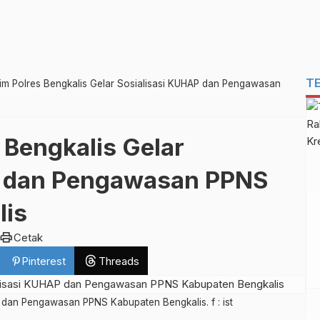
T
im Polres Bengkalis Gelar Sosialisasi KUHAP dan Pengawasan
 Bengkalis Gelar
P dan Pengawasan PPNS
lis
print
Cetak
Pinterest
Threads
P dan Pengawasan PPNS Kabupaten Bengkalis. f : ist