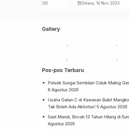
Sabu Dibantu Mertua,
Kuot
calendar_month
calendar_month
 Nov 2023
Kamis, 29 Jun 2023
Rab
Polisi Amankan 140 Gram
Sima
…
BB
Gallery
Pos-pos Terbaru
Polsek Sungai Sembilan Ciduk Maling Ge
6 Agustus 2026
Usaha Galian C di Kawasan Bukit Mangko
Tak Boleh Ada Aktivitas!
5 Agustus 2026
Saat Mandi, Bocah 13 Tahun Hilang di 
Agustus 2026