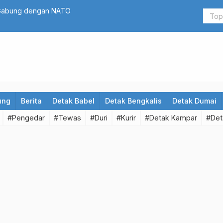
 Gabung dengan NATO
DUH! Rektor
ung
Berita
Detak Babel
Detak Bengkalis
Detak Dumai
#Pengedar
#Tewas
#Duri
#Kurir
#Detak Kampar
#Det