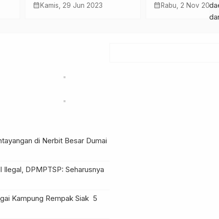
a 7.297 Orang,
Sejumlah Uang dan
da
calendar_month
u, 2 Nov 2022
Senin, 3 Nov 2025
k Caranya!
Dokumen
da
ntayangan di Nerbit Besar Dumai
l Ilegal, DPMPTSP: Seharusnya
Sungai Kampung Rempak Siak
5