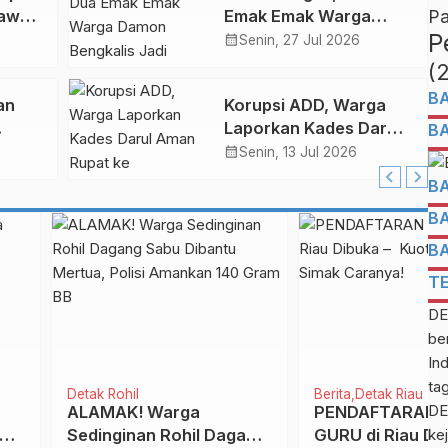
rawan
Emak Emak Warga
Pa
P
ajari
Damon Bengkalis Jadi
calendar_month
Senin, 27 Jul 2026
Pengedar Sabu
(
B
an
Korupsi ADD, Warga
Laporkan Kades Darul
B
j
Aman Rupat ke
calendar_month
Senin, 13 Jul 2026
ik
Inspektorat dan Polisi
B
B
B
T
DE
be
In
ta
Detak Riau
Detak Pekanbaru
DE
DAFTARAN PPPK
OTT di Riau Terkait
 di Riau Dibuka –
Proyek PUPR, KPK Sita
kej