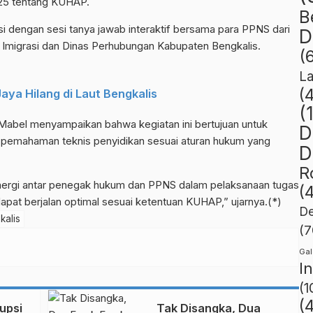
25 tentang KUHAP.
B
isi dengan sesi tanya jawab interaktif bersama para PPNS dari
D
ai, Imigrasi dan Dinas Perhubungan Kabupaten Bengkalis.
(
L
(
ya Hilang di Laut Bengkalis
(
Mabel menyampaikan bahwa kegiatan ini bertujuan untuk
D
 pemahaman teknis penyidikan sesuai aturan hukum yang
D
R
inergi antar penegak hukum dan PPNS dalam pelaksanaan tugas
(
apat berjalan optimal sesuai ketentuan KUHAP,” ujarnya.(*)
De
kalis
(7
Gal
I
(1
(
upsi
Tak Disangka, Dua