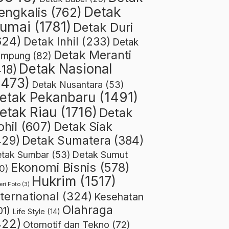
Detak
engkalis
(762)
umai
(1781)
Detak Duri
624)
Detak Inhil
(233)
Detak
Detak Meranti
ampung
(82)
Detak Nasional
418)
1473)
Detak Nusantara
(53)
etak Pekanbaru
(1491)
etak Riau
(1716)
Detak
ohil
(607)
Detak Siak
429)
Detak Sumatera
(384)
Detak Sumut
tak Sumbar
(53)
Ekonomi Bisnis
(578)
0)
Hukrim
(1517)
eri Foto
(3)
nternational
(324)
Kesehatan
Olahraga
01)
Life Style
(14)
422)
Otomotif dan Tekno
(72)