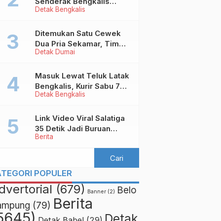
Senderak Bengkalis
Detak Bengkalis
‘Ditendang’ ke Malaysia,
Ini Sebabnya!
Ditemukan Satu Cewek
Dua Pria Sekamar, Tim
Detak Dumai
Yustisi Dumai Garuk
Puluhan Pasangan
Mesum
Masuk Lewat Teluk Latak
Bengkalis, Kurir Sabu 7
Detak Bengkalis
Kilo Diringkus di
Pekanbaru
Link Video Viral Salatiga
35 Detik Jadi Buruan
Berita
Netizen
ATEGORI POPULER
dvertorial
(679)
Belo
Banner
(2)
Berita
ampung
(79)
5645)
Detak
Detak Babel
(29)