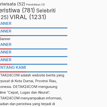
riwisata
(52)
Pendidikan
(3)
eristiwa
(781)
Selebriti
VIRAL
(1231)
225)
ANNER
ANNER
ANNER
ANNER
ANNER
ENTANG KAMI
TAK24COM adalah website berita yang
rpusat di Kota Dumai, Provinsi Riau,
donesia. DETAK24COM mengusung
gline 'Cepat, Lugas dan Akurat'.
Berita
Detak Rohil
Detak Bengkalis
TAK24COM menyampaikan informasi,
ALAMAK! Pria Ini Hendak
Krisis Air Bersih Ancam
adian dan peristiwa yang terjadi di
Dagang Sabu di SD 017
Bengkalis, Waduk PDAM