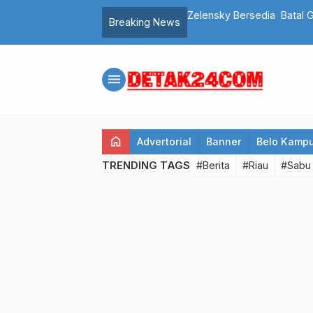
aca Mobil di Pekanbaru
Zelensky Bersedia Batal
Breaking News
menu
home
Advertorial
Banner
Belo Kamp
TRENDING TAGS
#Berita
#Riau
#Sabu