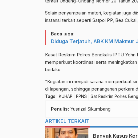
terkait Undang-Undang Nomor 20 Tahun 20
Selain penyampaian materi, kegiatan juga di
instansi terkait seperti Satpol PP, Bea Cuk
Baca juga:
Diduga Terjatuh, ABK KM Makmur Ja
Kasat Reskrim Polres Bengkalis IPTU Yohn 
memperkuat koordinasi serta meningkatkan
berlaku.
“Kegiatan ini menjadi sarana memperkuat s
di lapangan, sehingga penanganan perkara d
Tags
KUHAP
PPNS
Sat Reskrim Polres Beng
Penulis
: Yusrizal Sikumbang
ARTIKEL TERKAIT
Banyak Kasus Kor