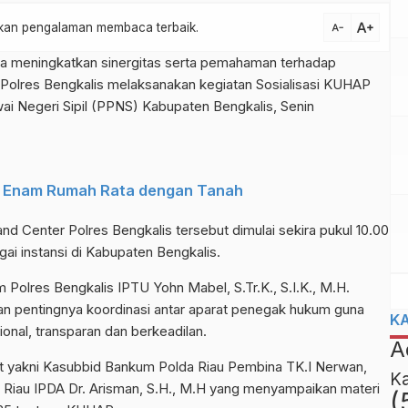
text_increase
atkan pengalaman membaca terbaik.
text_decrease
 meningkatkan sinergitas serta pemahaman terhadap
 Polres Bengkalis melaksanakan kegiatan Sosialisasi KUHAP
i Negeri Sipil (PPNS) Kabupaten Bengkalis, Senin
pi, Enam Rumah Rata dengan Tanah
 Center Polres Bengkalis tersebut dimulai sekira pukul 10.00
gai instansi di Kabupaten Bengkalis.
 Polres Bengkalis IPTU Yohn Mabel, S.Tr.K., S.I.K., M.H.
n pentingnya koordinasi antar aparat penegak hukum guna
K
al, transparan dan berkeadilan.
A
t yakni Kasubbid Bankum Polda Riau Pembina TK.I Nerwan,
K
 Riau IPDA Dr. Arisman, S.H., M.H yang menyampaikan materi
(