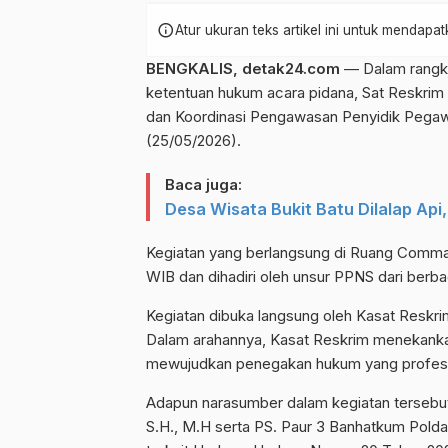
info
Atur ukuran teks artikel ini untuk mendap
BENGKALIS, detak24.com
— Dalam rangka
ketentuan hukum acara pidana, Sat Reskrim
dan Koordinasi Pengawasan Penyidik Pegawa
(25/05/2026).
Baca juga:
Desa Wisata Bukit Batu Dilalap A
Kegiatan yang berlangsung di Ruang Command
WIB dan dihadiri oleh unsur PPNS dari berba
Kegiatan dibuka langsung oleh Kasat Reskrim
Dalam arahannya, Kasat Reskrim menekanka
mewujudkan penegakan hukum yang profesion
Adapun narasumber dalam kegiatan tersebu
S.H., M.H serta PS. Paur 3 Banhatkum Polda