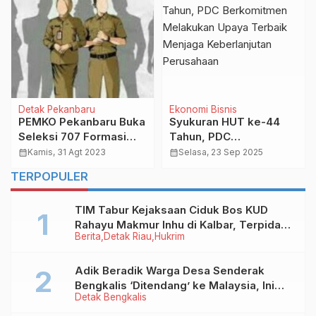
Detak Pekanbaru
Ekonomi Bisnis
PEMKO Pekanbaru Buka
Syukuran HUT ke-44
Seleksi 707 Formasi
Tahun, PDC
PPPK, Berikut
Berkomitmen
calendar_month
Kamis, 31 Agt 2023
calendar_month
Selasa, 23 Sep 2025
Rinciannya!
Melakukan Upaya
TERPOPULER
Terbaik Menjaga
Keberlanjutan
TIM Tabur Kejaksaan Ciduk Bos KUD
Perusahaan
Rahayu Makmur Inhu di Kalbar, Terpidana
Berita
Detak Riau
Hukrim
Kredit Fiktif Rp2,8 M
Adik Beradik Warga Desa Senderak
Bengkalis ‘Ditendang’ ke Malaysia, Ini
Detak Bengkalis
Sebabnya!