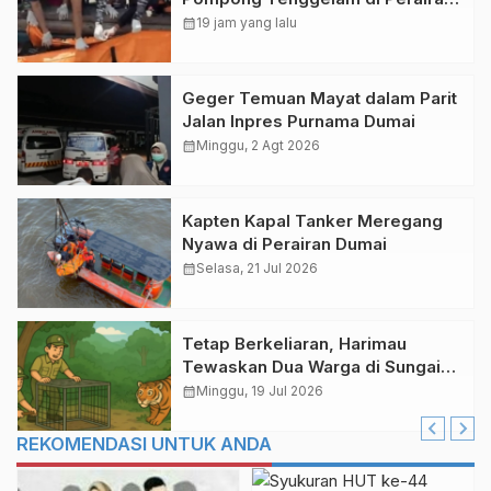
Desa Mengkikip Kepulauan
calendar_month
19 jam yang lalu
Meranti
Geger Temuan Mayat dalam Parit
Jalan Inpres Purnama Dumai
calendar_month
Minggu, 2 Agt 2026
Kapten Kapal Tanker Meregang
Nyawa di Perairan Dumai
calendar_month
Selasa, 21 Jul 2026
Tetap Berkeliaran, Harimau
Tewaskan Dua Warga di Sungai
Ara Pelalawan
calendar_month
Minggu, 19 Jul 2026
REKOMENDASI UNTUK ANDA