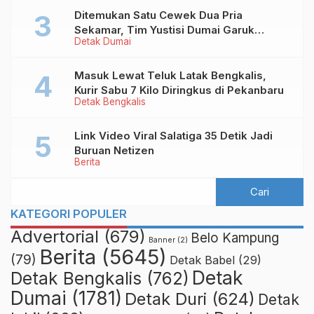
Ditemukan Satu Cewek Dua Pria
Sekamar, Tim Yustisi Dumai Garuk
Detak Dumai
Puluhan Pasangan Mesum
Masuk Lewat Teluk Latak Bengkalis,
Kurir Sabu 7 Kilo Diringkus di Pekanbaru
Detak Bengkalis
Link Video Viral Salatiga 35 Detik Jadi
Buruan Netizen
Berita
KATEGORI POPULER
Advertorial
(679)
Belo Kampung
Banner
(2)
Berita
(5645)
(79)
Detak Babel
(29)
Detak
Detak Bengkalis
(762)
Dumai
(1781)
Detak Duri
(624)
Detak