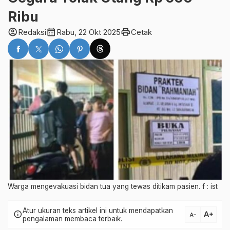
Ribu
account_circle
calendar_month
print
Redaksi
Rabu, 22 Okt 2025
Cetak
Warga mengevakuasi bidan tua yang tewas ditikam pasien. f : ist
Atur ukuran teks artikel ini untuk mendapatkan
text_increase
info
text_decrease
pengalaman membaca terbaik.