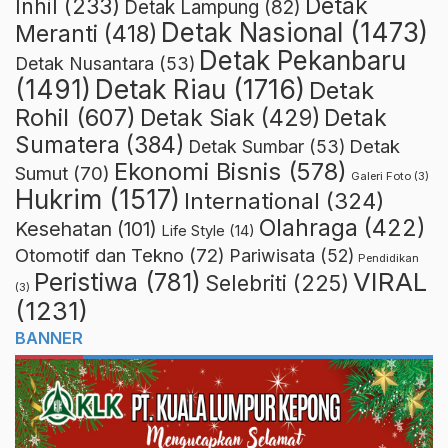
Detak
Inhil
(233)
Detak Lampung
(82)
Detak Nasional
(1473)
Meranti
(418)
Detak Pekanbaru
Detak Nusantara
(53)
Detak Riau
(1716)
(1491)
Detak
Rohil
(607)
Detak Siak
(429)
Detak
Sumatera
(384)
Detak
Detak Sumbar
(53)
Ekonomi Bisnis
(578)
Sumut
(70)
Galeri Foto
(3)
Hukrim
(1517)
International
(324)
Olahraga
(422)
Kesehatan
(101)
Life Style
(14)
Otomotif dan Tekno
(72)
Pariwisata
(52)
Pendidikan
VIRAL
Peristiwa
(781)
Selebriti
(225)
(3)
(1231)
BANNER