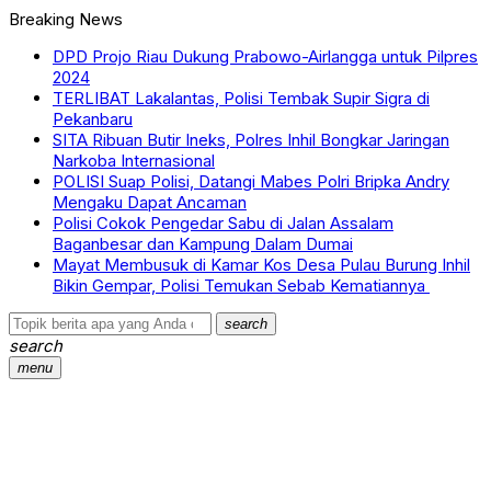
Breaking News
DPD Projo Riau Dukung Prabowo-Airlangga untuk Pilpres
2024
TERLIBAT Lakalantas, Polisi Tembak Supir Sigra di
Pekanbaru
SITA Ribuan Butir Ineks, Polres Inhil Bongkar Jaringan
Narkoba Internasional
POLISI Suap Polisi, Datangi Mabes Polri Bripka Andry
Mengaku Dapat Ancaman
Polisi Cokok Pengedar Sabu di Jalan Assalam
Baganbesar dan Kampung Dalam Dumai
Mayat Membusuk di Kamar Kos Desa Pulau Burung Inhil
Bikin Gempar, Polisi Temukan Sebab Kematiannya
search
search
menu