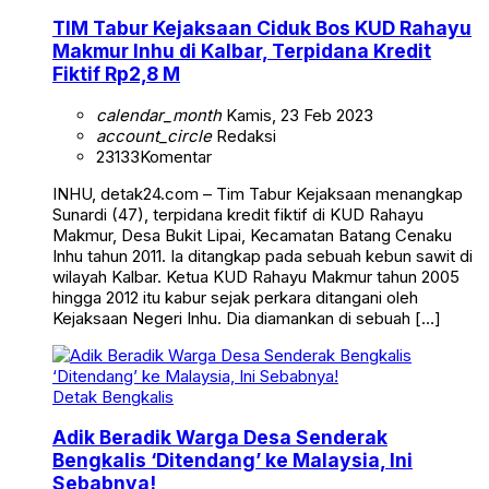
TIM Tabur Kejaksaan Ciduk Bos KUD Rahayu
Makmur Inhu di Kalbar, Terpidana Kredit
Fiktif Rp2,8 M
calendar_month
Kamis, 23 Feb 2023
account_circle
Redaksi
23133
Komentar
INHU, detak24.com – Tim Tabur Kejaksaan menangkap
Sunardi (47), terpidana kredit fiktif di KUD Rahayu
Makmur, Desa Bukit Lipai, Kecamatan Batang Cenaku
Inhu tahun 2011. Ia ditangkap pada sebuah kebun sawit di
wilayah Kalbar. Ketua KUD Rahayu Makmur tahun 2005
hingga 2012 itu kabur sejak perkara ditangani oleh
Kejaksaan Negeri Inhu. Dia diamankan di sebuah […]
Detak Bengkalis
Adik Beradik Warga Desa Senderak
Bengkalis ‘Ditendang’ ke Malaysia, Ini
Sebabnya!