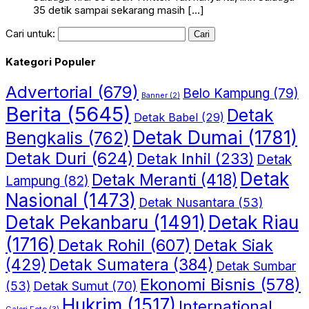
35 detik sampai sekarang masih […]
Cari untuk:
Kategori Populer
Advertorial
(679)
Belo Kampung
(79)
Banner
(2)
Berita
(5645)
Detak
Detak Babel
(29)
Detak Dumai
(1781)
Bengkalis
(762)
Detak Duri
(624)
Detak Inhil
(233)
Detak
Detak
Detak Meranti
(418)
Lampung
(82)
Nasional
(1473)
Detak Nusantara
(53)
Detak Riau
Detak Pekanbaru
(1491)
(1716)
Detak Rohil
(607)
Detak Siak
(429)
Detak Sumatera
(384)
Detak Sumbar
Ekonomi Bisnis
(578)
Detak Sumut
(70)
(53)
Hukrim
(1517)
International
Galeri Foto
(3)