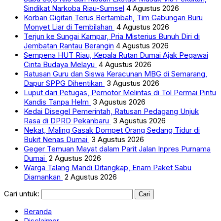
Sindikat Narkoba Riau-Sumsel
4 Agustus 2026
Korban Gigitan Terus Bertambah, Tim Gabungan Buru
Monyet Liar di Tembilahan
4 Agustus 2026
Terjun ke Sungai Kampar, Pria Misterius Bunuh Diri di
Jembatan Rantau Berangin
4 Agustus 2026
Sempena HUT Riau, Kepala Rutan Dumai Ajak Pegawai
Cinta Budaya Melayu
4 Agustus 2026
Ratusan Guru dan Siswa Keracunan MBG di Semarang,
Dapur SPPG Dihentikan
3 Agustus 2026
Luput dari Petugas, Pemotor Melintas di Tol Permai Pintu
Kandis Tanpa Helm
3 Agustus 2026
Kedai Disegel Pemerintah, Ratusan Pedagang Unjuk
Rasa di DPRD Pekanbaru
3 Agustus 2026
Nekat, Maling Gasak Dompet Orang Sedang Tidur di
Bukit Nenas Dumai
3 Agustus 2026
Geger Temuan Mayat dalam Parit Jalan Inpres Purnama
Dumai
2 Agustus 2026
Warga Talang Mandi Ditangkap, Enam Paket Sabu
Diamankan
2 Agustus 2026
Cari untuk:
Beranda
Disclaimer