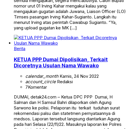
semula mengajukan, segera mencabutnya. Calon Bupati
nomor urut 01 Irving Kahar mengakui kalau yang
mengajukan gugatan adalah Juwana, Liaison Officer (LO)
Timses pasangan Irving Kahar-Sugianto. Langkah itu
menurut Irving atas perintah Cawabup Sugianto. “Ya,
yang upload gugatan ke MK […]
Berita
KETUA PPP Dumai Dipolisikan, Terkait
Dicoretnya Usulan Nama Wawako
calendar_month
Kamis, 24 Nov 2022
account_circle
Redaksi
7
Komentar
DUMAI, detak24.com – Ketua DPC PPP Dumai, H
Salman dan H Samsul Bahri dilaporkan oleh Agung
Sarwono ke polisi. Pelaporan itu terkait tuduhan surat
rekomendasi palsu dan statetmen pernyataannya di
medsos. Laporan tersebut langsung diantarkan Agung
pada hari Selasa (22/11/22. Masuknya laporan ke Polres