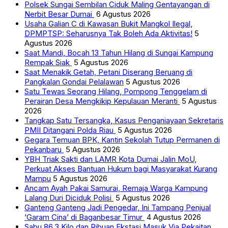
Polsek Sungai Sembilan Ciduk Maling Gentayangan di
Nerbit Besar Dumai
6 Agustus 2026
Usaha Galian C di Kawasan Bukit Mangkol Ilegal,
DPMPTSP: Seharusnya Tak Boleh Ada Aktivitas!
5
Agustus 2026
Saat Mandi, Bocah 13 Tahun Hilang di Sungai Kampung
Rempak Siak
5 Agustus 2026
Saat Menakik Getah, Petani Diserang Beruang di
Pangkalan Gondai Pelalawan
5 Agustus 2026
Satu Tewas Seorang Hilang, Pompong Tenggelam di
Perairan Desa Mengkikip Kepulauan Meranti
5 Agustus
2026
Tangkap Satu Tersangka, Kasus Penganiayaan Sekretaris
PMII Ditangani Polda Riau
5 Agustus 2026
Gegara Temuan BPK, Kantin Sekolah Tutup Permanen di
Pekanbaru
5 Agustus 2026
YBH Triak Sakti dan LAMR Kota Dumai Jalin MoU,
Perkuat Akses Bantuan Hukum bagi Masyarakat Kurang
Mampu
5 Agustus 2026
Ancam Ayah Pakai Samurai, Remaja Warga Kampung
Lalang Duri Diciduk Polisi
5 Agustus 2026
Ganteng Ganteng Jadi Pengedar, Ini Tampang Penjual
‘Garam Cina’ di Baganbesar Timur
4 Agustus 2026
Sabu 86,3 Kilo dan Ribuan Ekstasi Masuk Via Pekaitan,