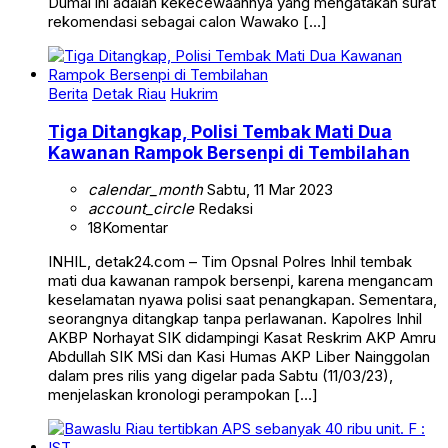
Dumai ini adalah kekecewaannya yang mengatakan surat
rekomendasi sebagai calon Wawako […]
Berita
Detak Riau
Hukrim
Tiga Ditangkap, Polisi Tembak Mati Dua
Kawanan Rampok Bersenpi di Tembilahan
calendar_month
Sabtu, 11 Mar 2023
account_circle
Redaksi
18
Komentar
INHIL, detak24.com – Tim Opsnal Polres Inhil tembak
mati dua kawanan rampok bersenpi, karena mengancam
keselamatan nyawa polisi saat penangkapan. Sementara,
seorangnya ditangkap tanpa perlawanan. Kapolres Inhil
AKBP Norhayat SIK didampingi Kasat Reskrim AKP Amru
Abdullah SIK MSi dan Kasi Humas AKP Liber Nainggolan
dalam pres rilis yang digelar pada Sabtu (11/03/23),
menjelaskan kronologi perampokan […]