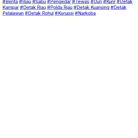
#Berita
#Riau
#Sabu
#Pengedar
#Tewas
#Duri
#Kurir
#Detak
Kampar
#Detak Riau
#Polda Riau
#Detak Kuansing
#Detak
Pelalawan
#Detak Rohul
#Korupsi
#Narkoba