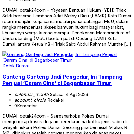
DUMAI, detak24com – Yayasan Bantuan Hukum (YBH) Triak
Sakti bersama Lembaga Adat Melayu Riau (LAMR) Kota Dumai
resmi menjalin kerja sama melalui penandatangan MoU, dalam
rangka memperluas akses bantuan hukum bagi masyarakat,
khususnya warga kurang mampu. Penekenan Memorandum of
Understanding (MoU) bertempat di Gedung LAMR Kota
Dumai, antara Ketua YBH Triak Sakti Abdul Rahman Munthe […]
Detak Dumai
Ganteng Ganteng Jadi Pengedar, Ini Tampang
Penjual ‘Garam Cina’ di Baganbesar Timur
calendar_month
Selasa, 4 Agt 2026
account_circle
Redaksi
0
Komentar
DUMAI, detak24com – Satresnarkoba Polres Dumai
mengungkap kasus dugaan peredaran narkotika jenis sabu di
wilayah hukum Polres Dumai. Seorang pria berinisial M alias R
(42) diringkus setelah petugas menemukan delapan paket