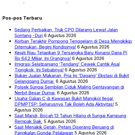
Pos-pos Terbaru
Sedang Perbaikan, Truk CPO Dilarang Lewat Jalan
Sontang -Duri
6 Agustus 2026
Korban Terakhir Pompong Tenggelam di Desa Mengkikip
Ditemukan, Begini Kondisinya!
6 Agustus 2026
Kejati Riau Tetapkan 9 Tersangka Baru Korupsi Dana PI
Rp 64,2 Miliar, Ini Orangnya!
6 Agustus 2026
Imigrasi Selatpanjang ‘Tendang’ Cewek Cantik Asal
Tiongkok, Ini Sebabnya!
6 Agustus 2026
Bukan Jualan Makanan, Pria Ini ‘Dagang’ Ekstasi di Bukit
Gelanggang Dumai
6 Agustus 2026
Polsek Sungai Sembilan Ciduk Maling Gentayangan di
Nerbit Besar Dumai
6 Agustus 2026
Usaha Galian C di Kawasan Bukit Mangkol Ilegal,
DPMPTSP: Seharusnya Tak Boleh Ada Aktivitas!
5
Agustus 2026
Saat Mandi, Bocah 13 Tahun Hilang di Sungai Kampung
Rempak Siak
5 Agustus 2026
Saat Menakik Getah, Petani Diserang Beruang di
Pangkalan Gondai Pelalawan
5 Agustus 2026