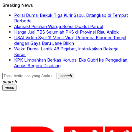
Breaking News
Polisi Dumai Bekuk Tiga Kurir Sabu, Ditangkap di Tempat
Berbeda
Alamak! Puluhan Warga Rohul Dicatut Parpol
Harga Jual TBS Sejumlah PKS di Provinsi Riau Anjlok
USAI Video Syur 11 Menit Viral, Rebecca Klopper Tampil
dengan Gaya Baru Jane Birkin
Wako Dumai Lantik 48 Pejabat, Instruksikan Bekerja
Keras
KPK Limpahkan Berkas Korupsi Eks Gubri ke Pengadilan,
Annas Segera Disidang
search
search
menu