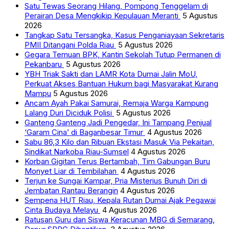
Satu Tewas Seorang Hilang, Pompong Tenggelam di
Perairan Desa Mengkikip Kepulauan Meranti
5 Agustus
2026
Tangkap Satu Tersangka, Kasus Penganiayaan Sekretaris
PMII Ditangani Polda Riau
5 Agustus 2026
Gegara Temuan BPK, Kantin Sekolah Tutup Permanen di
Pekanbaru
5 Agustus 2026
YBH Triak Sakti dan LAMR Kota Dumai Jalin MoU,
Perkuat Akses Bantuan Hukum bagi Masyarakat Kurang
Mampu
5 Agustus 2026
Ancam Ayah Pakai Samurai, Remaja Warga Kampung
Lalang Duri Diciduk Polisi
5 Agustus 2026
Ganteng Ganteng Jadi Pengedar, Ini Tampang Penjual
‘Garam Cina’ di Baganbesar Timur
4 Agustus 2026
Sabu 86,3 Kilo dan Ribuan Ekstasi Masuk Via Pekaitan,
Sindikat Narkoba Riau-Sumsel
4 Agustus 2026
Korban Gigitan Terus Bertambah, Tim Gabungan Buru
Monyet Liar di Tembilahan
4 Agustus 2026
Terjun ke Sungai Kampar, Pria Misterius Bunuh Diri di
Jembatan Rantau Berangin
4 Agustus 2026
Sempena HUT Riau, Kepala Rutan Dumai Ajak Pegawai
Cinta Budaya Melayu
4 Agustus 2026
Ratusan Guru dan Siswa Keracunan MBG di Semarang,