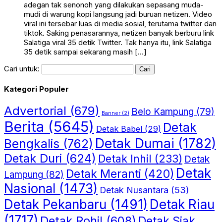
adegan tak senonoh yang dilakukan sepasang muda-
mudi di warung kopi langsung jadi buruan netizen. Video
viral ini tersebar luas di media sosial, terutama twitter dan
tiktok. Saking penasarannya, netizen banyak berburu link
Salatiga viral 35 detik Twitter. Tak hanya itu, link Salatiga
35 detik sampai sekarang masih […]
Cari untuk:
Kategori Populer
Advertorial
(679)
Belo Kampung
(79)
Banner
(2)
Berita
(5645)
Detak
Detak Babel
(29)
Detak Dumai
(1782)
Bengkalis
(762)
Detak Duri
(624)
Detak Inhil
(233)
Detak
Detak
Detak Meranti
(420)
Lampung
(82)
Nasional
(1473)
Detak Nusantara
(53)
Detak Riau
Detak Pekanbaru
(1491)
(1717)
Detak Rohil
(608)
Detak Siak