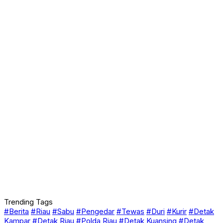
Trending Tags
#Berita
#Riau
#Sabu
#Pengedar
#Tewas
#Duri
#Kurir
#Detak
Kampar
#Detak Riau
#Polda Riau
#Detak Kuansing
#Detak