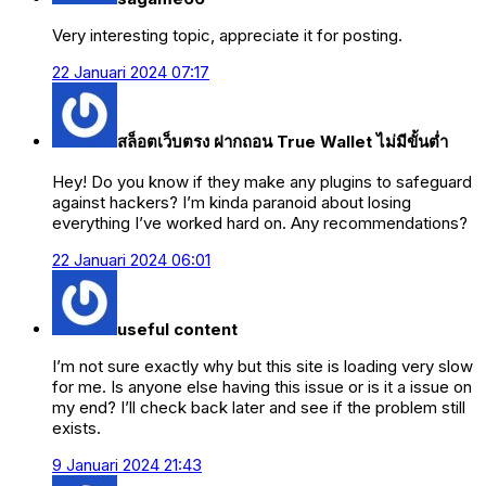
Very interesting topic, appreciate it for posting.
22 Januari 2024 07:17
สล็อตเว็บตรง ฝากถอน True Wallet ไม่มีขั้นต่ำ
Hey! Do you know if they make any plugins to safeguard
against hackers? I’m kinda paranoid about losing
everything I’ve worked hard on. Any recommendations?
22 Januari 2024 06:01
useful content
I’m not sure exactly why but this site is loading very slow
for me. Is anyone else having this issue or is it a issue on
my end? I’ll check back later and see if the problem still
exists.
9 Januari 2024 21:43