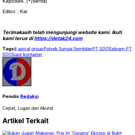
Kapolsek. (*/berita)
Editor : Kar
Terimakasih telah mengunjungi website kami. Ikuti
kami terus di
https://detak24.com
Tags
# apical group
Polsek Sungai Sembilan
PT SDO
Satpam PT
SDO
Supir kontainer
Penulis
Redaksi
Cepat, Lugas dan Akurat
Artikel Terkait