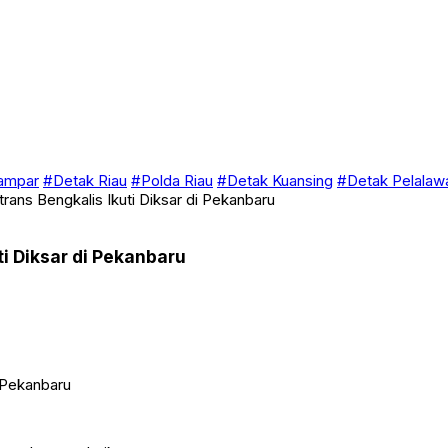
ampar
#Detak Riau
#Polda Riau
#Detak Kuansing
#Detak Pelalaw
ans Bengkalis Ikuti Diksar di Pekanbaru
i Diksar di Pekanbaru