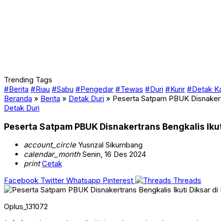
Trending Tags
#Berita
#Riau
#Sabu
#Pengedar
#Tewas
#Duri
#Kurir
#Detak K
Beranda
»
Berita
»
Detak Duri
»
Peserta Satpam PBUK Disnakertr
Detak Duri
Peserta Satpam PBUK Disnakertrans Bengkalis Ikut
account_circle
Yusrizal Sikumbang
calendar_month
Senin, 16 Des 2024
print
Cetak
Facebook
Twitter
Whatsapp
Pinterest
Threads
Oplus_131072