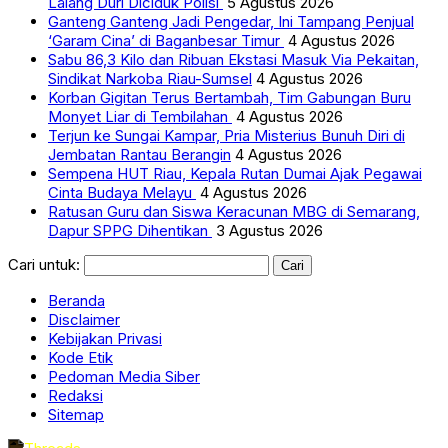
Lalang Duri Diciduk Polisi
5 Agustus 2026
Ganteng Ganteng Jadi Pengedar, Ini Tampang Penjual
‘Garam Cina’ di Baganbesar Timur
4 Agustus 2026
Sabu 86,3 Kilo dan Ribuan Ekstasi Masuk Via Pekaitan,
Sindikat Narkoba Riau-Sumsel
4 Agustus 2026
Korban Gigitan Terus Bertambah, Tim Gabungan Buru
Monyet Liar di Tembilahan
4 Agustus 2026
Terjun ke Sungai Kampar, Pria Misterius Bunuh Diri di
Jembatan Rantau Berangin
4 Agustus 2026
Sempena HUT Riau, Kepala Rutan Dumai Ajak Pegawai
Cinta Budaya Melayu
4 Agustus 2026
Ratusan Guru dan Siswa Keracunan MBG di Semarang,
Dapur SPPG Dihentikan
3 Agustus 2026
Cari untuk:
Beranda
Disclaimer
Kebijakan Privasi
Kode Etik
Pedoman Media Siber
Redaksi
Sitemap