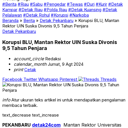
#Berita
#Riau
#Sabu
#Pengedar
#Tewas
#Duri
#Kurir
#Detak
Kampar
#Detak Riau
#Polda Riau
#Detak Kuansing
#Detak
Pelalawan
#Detak Rohul
#Korupsi
#Narkoba
Beranda
»
Berita
»
Detak Pekanbaru
»
Korupsi BLU, Mantan
Rektor UIN Suska Divonis 9,5 Tahun Penjara
Detak Pekanbaru
Korupsi BLU, Mantan Rektor UIN Suska Divonis
9,5 Tahun Penjara
account_circle
Redaksi
calendar_month
Jumat, 9 Agt 2024
print
Cetak
Facebook
Twitter
Whatsapp
Pinterest
Threads
info
Atur ukuran teks artikel ini untuk mendapatkan pengalaman
membaca terbaik.
text_decrease
text_increase
PEKANBARU
detak24com
Mantan Rektor Universitas