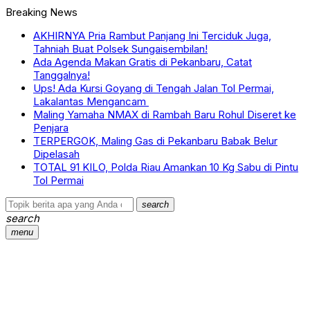
Breaking News
AKHIRNYA Pria Rambut Panjang Ini Terciduk Juga,
Tahniah Buat Polsek Sungaisembilan!
Ada Agenda Makan Gratis di Pekanbaru, Catat
Tanggalnya!
Ups! Ada Kursi Goyang di Tengah Jalan Tol Permai,
Lakalantas Mengancam
Maling Yamaha NMAX di Rambah Baru Rohul Diseret ke
Penjara
TERPERGOK, Maling Gas di Pekanbaru Babak Belur
Dipelasah
TOTAL 91 KILO, Polda Riau Amankan 10 Kg Sabu di Pintu
Tol Permai
search
search
menu