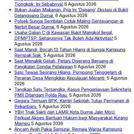
Tiongkok, Ini Sebabnya!
6 Agustus 2026
Bukan Jualan Makanan, Pria Ini ‘Dagang’ Ekstasi di Bukit
Gelanggang Dumai
6 Agustus 2026
Polsek Sungai Sembilan Ciduk Maling Gentayangan di
Nerbit Besar Dumai
6 Agustus 2026
Usaha Galian C di Kawasan Bukit Mangkol Ilegal,
DPMPTSP: Seharusnya Tak Boleh Ada Aktivitas!
5
Agustus 2026
Saat Mandi, Bocah 13 Tahun Hilang di Sungai Kampung
Rempak Siak
5 Agustus 2026
Saat Menakik Getah, Petani Diserang Beruang di
Pangkalan Gondai Pelalawan
5 Agustus 2026
Satu Tewas Seorang Hilang, Pompong Tenggelam di
Perairan Desa Mengkikip Kepulauan Meranti
5 Agustus
2026
Tangkap Satu Tersangka, Kasus Penganiayaan Sekretaris
PMII Ditangani Polda Riau
5 Agustus 2026
Gegara Temuan BPK, Kantin Sekolah Tutup Permanen di
Pekanbaru
5 Agustus 2026
YBH Triak Sakti dan LAMR Kota Dumai Jalin MoU,
Perkuat Akses Bantuan Hukum bagi Masyarakat Kurang
Mampu
5 Agustus 2026
Ancam Ayah Pakai Samurai, Remaja Warga Kampung