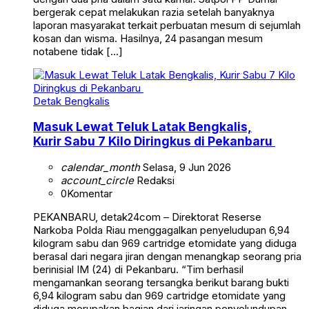
bergerak cepat melakukan razia setelah banyaknya
laporan masyarakat terkait perbuatan mesum di sejumlah
kosan dan wisma. Hasilnya, 24 pasangan mesum
notabene tidak […]
Detak Bengkalis
Masuk Lewat Teluk Latak Bengkalis,
Kurir Sabu 7 Kilo Diringkus di Pekanbaru
calendar_month
Selasa, 9 Jun 2026
account_circle
Redaksi
0
Komentar
PEKANBARU, detak24com – Direktorat Reserse
Narkoba Polda Riau menggagalkan penyeludupan 6,94
kilogram sabu dan 969 cartridge etomidate yang diduga
berasal dari negara jiran dengan menangkap seorang pria
berinisial IM (24) di Pekanbaru. “Tim berhasil
mengamankan seorang tersangka berikut barang bukti
6,94 kilogram sabu dan 969 cartridge etomidate yang
diduga merupakan bagian dari jaringan penyelundupan