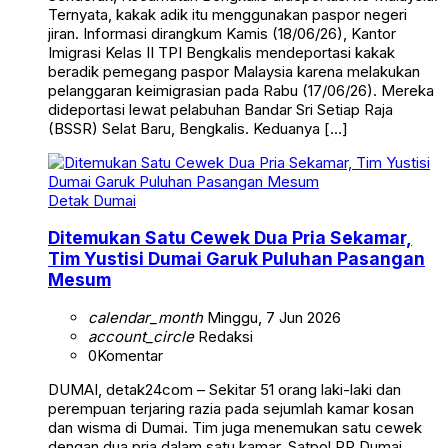
Ternyata, kakak adik itu menggunakan paspor negeri
jiran. Informasi dirangkum Kamis (18/06/26), Kantor
Imigrasi Kelas II TPI Bengkalis mendeportasi kakak
beradik pemegang paspor Malaysia karena melakukan
pelanggaran keimigrasian pada Rabu (17/06/26). Mereka
dideportasi lewat pelabuhan Bandar Sri Setiap Raja
(BSSR) Selat Baru, Bengkalis. Keduanya […]
Detak Dumai
Ditemukan Satu Cewek Dua Pria Sekamar,
Tim Yustisi Dumai Garuk Puluhan Pasangan
Mesum
calendar_month
Minggu, 7 Jun 2026
account_circle
Redaksi
0
Komentar
DUMAI, detak24com – Sekitar 51 orang laki-laki dan
perempuan terjaring razia pada sejumlah kamar kosan
dan wisma di Dumai. Tim juga menemukan satu cewek
dengan dua pria dalam satu kamar. Satpol PP Dumai