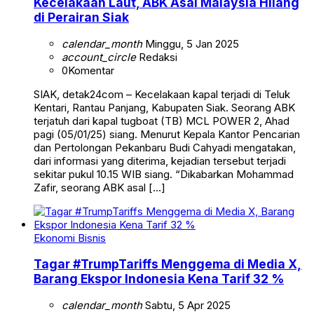
Kecelakaan Laut, ABK Asal Malaysia Hilang
di Perairan Siak
calendar_month
Minggu, 5 Jan 2025
account_circle
Redaksi
0
Komentar
SIAK, detak24com – Kecelakaan kapal terjadi di Teluk
Kentari, Rantau Panjang, Kabupaten Siak. Seorang ABK
terjatuh dari kapal tugboat (TB) MCL POWER 2, Ahad
pagi (05/01/25) siang. Menurut Kepala Kantor Pencarian
dan Pertolongan Pekanbaru Budi Cahyadi mengatakan,
dari informasi yang diterima, kejadian tersebut terjadi
sekitar pukul 10.15 WIB siang. “Dikabarkan Mohammad
Zafir, seorang ABK asal […]
Ekonomi Bisnis
Tagar #TrumpTariffs Menggema di Media X,
Barang Ekspor Indonesia Kena Tarif 32 %
calendar_month
Sabtu, 5 Apr 2025