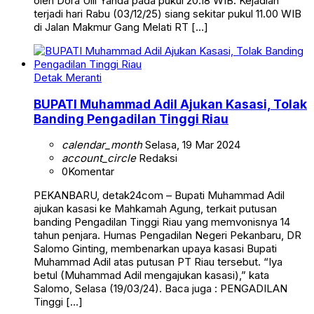
oleh Dora Ulli Yanda pada pukul 20.18 WIB. Kejadian
terjadi hari Rabu (03/12/25) siang sekitar pukul 11.00 WIB
di Jalan Makmur Gang Melati RT […]
Detak Meranti
BUPATI Muhammad Adil Ajukan Kasasi, Tolak
Banding Pengadilan Tinggi Riau
calendar_month
Selasa, 19 Mar 2024
account_circle
Redaksi
0
Komentar
PEKANBARU, detak24com – Bupati Muhammad Adil
ajukan kasasi ke Mahkamah Agung, terkait putusan
banding Pengadilan Tinggi Riau yang memvonisnya 14
tahun penjara. Humas Pengadilan Negeri Pekanbaru, DR
Salomo Ginting, membenarkan upaya kasasi Bupati
Muhammad Adil atas putusan PT Riau tersebut. “Iya
betul (Muhammad Adil mengajukan kasasi),” kata
Salomo, Selasa (19/03/24). Baca juga : PENGADILAN
Tinggi […]