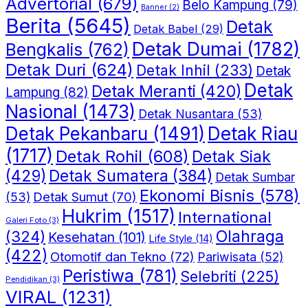
Advertorial
(679)
Belo Kampung
(79)
Banner
(2)
Berita
(5645)
Detak
Detak Babel
(29)
Detak Dumai
(1782)
Bengkalis
(762)
Detak Duri
(624)
Detak Inhil
(233)
Detak
Detak
Detak Meranti
(420)
Lampung
(82)
Nasional
(1473)
Detak Nusantara
(53)
Detak Riau
Detak Pekanbaru
(1491)
(1717)
Detak Rohil
(608)
Detak Siak
(429)
Detak Sumatera
(384)
Detak Sumbar
Ekonomi Bisnis
(578)
Detak Sumut
(70)
(53)
Hukrim
(1517)
International
Galeri Foto
(3)
(324)
Olahraga
Kesehatan
(101)
Life Style
(14)
(422)
Otomotif dan Tekno
(72)
Pariwisata
(52)
Peristiwa
(781)
Selebriti
(225)
Pendidikan
(3)
VIRAL
(1231)