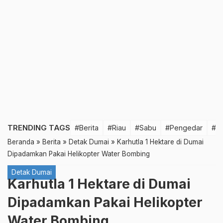
TRENDING TAGS
#Berita
#Riau
#Sabu
#Pengedar
#T
Beranda
»
Berita
»
Detak Dumai
»
Karhutla 1 Hektare di Dumai
Dipadamkan Pakai Helikopter Water Bombing
Detak Dumai
Karhutla 1 Hektare di Dumai
Dipadamkan Pakai Helikopter
Water Bombing