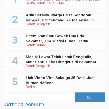
Berita
Detak Riau
Hukrim
Kredit Fiktif Rp2,8 M
Adik Beradik Warga Desa Senderak
Bengkalis ‘Ditendang’ ke Malaysia, Ini
Detak Bengkalis
Sebabnya!
Ditemukan Satu Cewek Dua Pria
Sekamar, Tim Yustisi Dumai Garuk
Detak Dumai
Puluhan Pasangan Mesum
Masuk Lewat Teluk Latak Bengkalis,
Kurir Sabu 7 Kilo Diringkus di Pekanbaru
Detak Bengkalis
Link Video Viral Salatiga 35 Detik Jadi
Buruan Netizen
Berita
KATEGORI POPULER