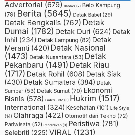
Advertorial
(679)
Belo Kampung
Banner
(2)
Berita
(5645)
(79)
Detak Babel
(29)
Detak
Detak Bengkalis
(762)
Dumai
(1782)
Detak Duri
(624)
Detak
Detak
Inhil
(234)
Detak Lampung
(82)
Detak Nasional
Meranti
(420)
(1473)
Detak
Detak Nusantara
(53)
Detak Riau
Pekanbaru
(1491)
(1717)
Detak Rohil
(608)
Detak Siak
(430)
Detak Sumatera
(384)
Detak
Ekonomi
Detak Sumut
(70)
Sumbar
(53)
Hukrim
(1517)
Bisnis
(578)
Galeri Foto
(3)
International
(324)
Kesehatan
(101)
Life Style
Olahraga
(422)
Otomotif dan Tekno
(72)
(14)
Peristiwa
(781)
Pariwisata
(52)
Pendidikan
(3)
VIRAL
(1231)
Selebriti
(225)