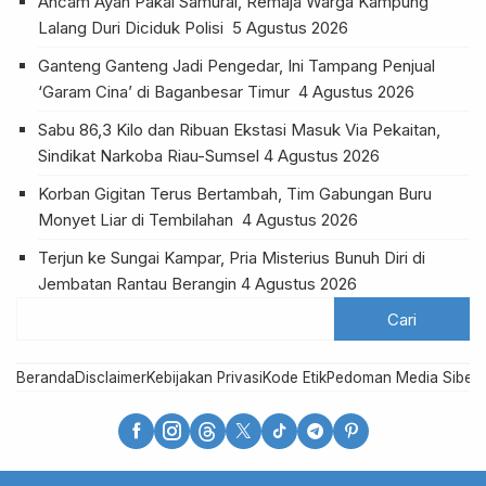
Ancam Ayah Pakai Samurai, Remaja Warga Kampung
Lalang Duri Diciduk Polisi
5 Agustus 2026
Ganteng Ganteng Jadi Pengedar, Ini Tampang Penjual
‘Garam Cina’ di Baganbesar Timur
4 Agustus 2026
Sabu 86,3 Kilo dan Ribuan Ekstasi Masuk Via Pekaitan,
Sindikat Narkoba Riau-Sumsel
4 Agustus 2026
Korban Gigitan Terus Bertambah, Tim Gabungan Buru
Monyet Liar di Tembilahan
4 Agustus 2026
Terjun ke Sungai Kampar, Pria Misterius Bunuh Diri di
Jembatan Rantau Berangin
4 Agustus 2026
Beranda
Disclaimer
Kebijakan Privasi
Kode Etik
Pedoman Media Siber
R