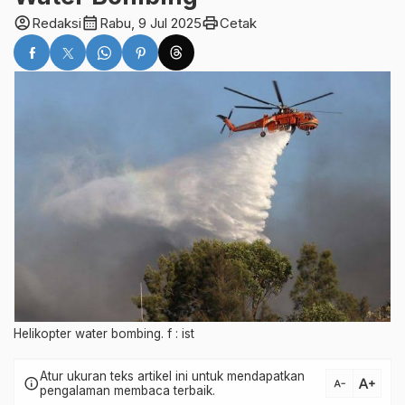
account_circle
calendar_month
print
Redaksi
Rabu, 9 Jul 2025
Cetak
Helikopter water bombing. f : ist
Atur ukuran teks artikel ini untuk mendapatkan
text_increase
info
text_decrease
pengalaman membaca terbaik.