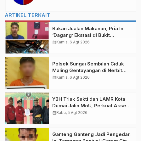
ARTIKEL TERKAIT
Bukan Jualan Makanan, Pria Ini
‘Dagang’ Ekstasi di Bukit
Gelanggang Dumai
calendar_month
Kamis, 6 Agt 2026
Polsek Sungai Sembilan Ciduk
Maling Gentayangan di Nerbit
Besar Dumai
calendar_month
Kamis, 6 Agt 2026
YBH Triak Sakti dan LAMR Kota
Dumai Jalin MoU, Perkuat Akses
Bantuan Hukum bagi Masyarakat
calendar_month
Rabu, 5 Agt 2026
Kurang Mampu
Ganteng Ganteng Jadi Pengedar,
Ini Tampang Penjual ‘Garam Cina’