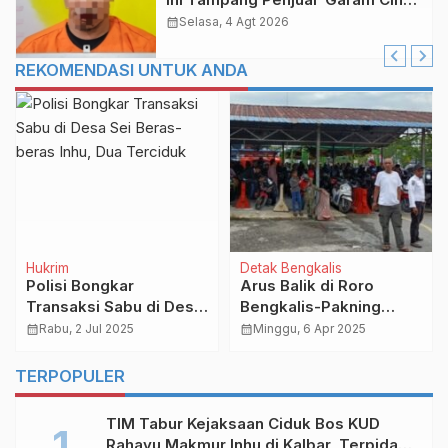
di Baganbesar Timur
calendar_month
Selasa, 4 Agt 2026
REKOMENDASI UNTUK ANDA
Hukrim
Detak Bengkalis
Polisi Bongkar
Arus Balik di Roro
Transaksi Sabu di Desa
Bengkalis-Pakning
Sei Beras-beras Inhu,
Membeludak, Tiket
calendar_month
Rabu, 2 Jul 2025
calendar_month
Minggu, 6 Apr 2025
Dua Terciduk
Online Habis Terjual
TERPOPULER
TIM Tabur Kejaksaan Ciduk Bos KUD
Rahayu Makmur Inhu di Kalbar, Terpidana