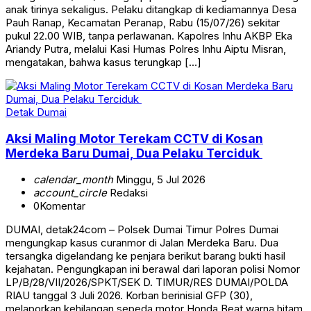
anak tirinya sekaligus. Pelaku ditangkap di kediamannya Desa
Pauh Ranap, Kecamatan Peranap, Rabu (15/07/26) sekitar
pukul 22.00 WIB, tanpa perlawanan. Kapolres Inhu AKBP Eka
Ariandy Putra, melalui Kasi Humas Polres Inhu Aiptu Misran,
mengatakan, bahwa kasus terungkap […]
Detak Dumai
Aksi Maling Motor Terekam CCTV di Kosan
Merdeka Baru Dumai, Dua Pelaku Terciduk
calendar_month
Minggu, 5 Jul 2026
account_circle
Redaksi
0
Komentar
DUMAI, detak24com – Polsek Dumai Timur Polres Dumai
mengungkap kasus curanmor di Jalan Merdeka Baru. Dua
tersangka digelandang ke penjara berikut barang bukti hasil
kejahatan. Pengungkapan ini berawal dari laporan polisi Nomor
LP/B/28/VII/2026/SPKT/SEK D. TIMUR/RES DUMAI/POLDA
RIAU tanggal 3 Juli 2026. Korban berinisial GFP (30),
melaporkan kehilangan sepeda motor Honda Beat warna hitam