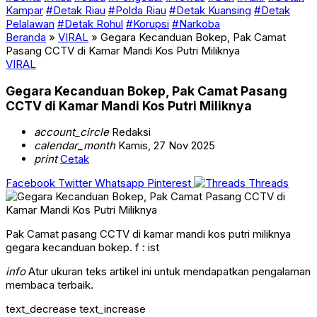
Kampar
#Detak Riau
#Polda Riau
#Detak Kuansing
#Detak
Pelalawan
#Detak Rohul
#Korupsi
#Narkoba
Beranda
»
VIRAL
»
Gegara Kecanduan Bokep, Pak Camat
Pasang CCTV di Kamar Mandi Kos Putri Miliknya
VIRAL
Gegara Kecanduan Bokep, Pak Camat Pasang
CCTV di Kamar Mandi Kos Putri Miliknya
account_circle
Redaksi
calendar_month
Kamis, 27 Nov 2025
print
Cetak
Facebook
Twitter
Whatsapp
Pinterest
Threads
Pak Camat pasang CCTV di kamar mandi kos putri miliknya
gegara kecanduan bokep. f : ist
info
Atur ukuran teks artikel ini untuk mendapatkan pengalaman
membaca terbaik.
text_decrease
text_increase