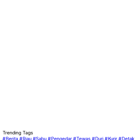
Trending Tags
#Berita
#Riau
#Sabu
#Pengedar
#Tewas
#Duri
#Kurir
#Detak