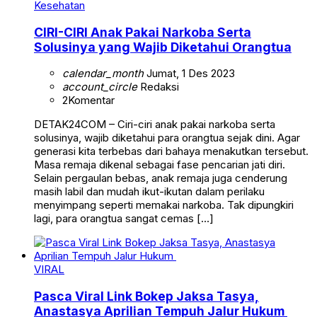
Kesehatan
CIRI-CIRI Anak Pakai Narkoba Serta
Solusinya yang Wajib Diketahui Orangtua
calendar_month
Jumat, 1 Des 2023
account_circle
Redaksi
2
Komentar
DETAK24COM – Ciri-ciri anak pakai narkoba serta
solusinya, wajib diketahui para orangtua sejak dini. Agar
generasi kita terbebas dari bahaya menakutkan tersebut.
Masa remaja dikenal sebagai fase pencarian jati diri.
Selain pergaulan bebas, anak remaja juga cenderung
masih labil dan mudah ikut-ikutan dalam perilaku
menyimpang seperti memakai narkoba. Tak dipungkiri
lagi, para orangtua sangat cemas […]
VIRAL
Pasca Viral Link Bokep Jaksa Tasya,
Anastasya Aprilian Tempuh Jalur Hukum