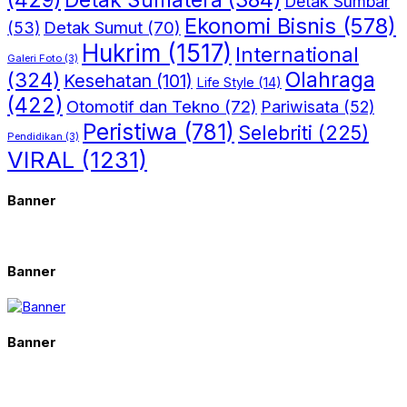
Detak Sumbar
Ekonomi Bisnis
(578)
Detak Sumut
(70)
(53)
Hukrim
(1517)
International
Galeri Foto
(3)
(324)
Olahraga
Kesehatan
(101)
Life Style
(14)
(422)
Otomotif dan Tekno
(72)
Pariwisata
(52)
Peristiwa
(781)
Selebriti
(225)
Pendidikan
(3)
VIRAL
(1231)
Banner
Banner
Banner