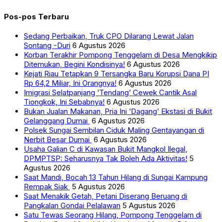
Pos-pos Terbaru
Sedang Perbaikan, Truk CPO Dilarang Lewat Jalan
Sontang -Duri
6 Agustus 2026
Korban Terakhir Pompong Tenggelam di Desa Mengkikip
Ditemukan, Begini Kondisinya!
6 Agustus 2026
Kejati Riau Tetapkan 9 Tersangka Baru Korupsi Dana PI
Rp 64,2 Miliar, Ini Orangnya!
6 Agustus 2026
Imigrasi Selatpanjang ‘Tendang’ Cewek Cantik Asal
Tiongkok, Ini Sebabnya!
6 Agustus 2026
Bukan Jualan Makanan, Pria Ini ‘Dagang’ Ekstasi di Bukit
Gelanggang Dumai
6 Agustus 2026
Polsek Sungai Sembilan Ciduk Maling Gentayangan di
Nerbit Besar Dumai
6 Agustus 2026
Usaha Galian C di Kawasan Bukit Mangkol Ilegal,
DPMPTSP: Seharusnya Tak Boleh Ada Aktivitas!
5
Agustus 2026
Saat Mandi, Bocah 13 Tahun Hilang di Sungai Kampung
Rempak Siak
5 Agustus 2026
Saat Menakik Getah, Petani Diserang Beruang di
Pangkalan Gondai Pelalawan
5 Agustus 2026
Satu Tewas Seorang Hilang, Pompong Tenggelam di