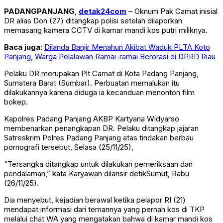
PADANGPANJANG
,
detak24com
– Oknum Pak Camat inisial
DR alias Don (27) ditangkap polisi setelah dilaporkan
memasang kamera CCTV di kamar mandi kos putri miliknya.
Baca juga:
Dilanda Banjir Menahun Akibat Waduk PLTA Koto
Panjang, Warga Pelalawan Ramai-ramai Berorasi di DPRD Riau
Pelaku DR merupakan Plt Camat di Kota Padang Panjang,
Sumatera Barat (Sumbar). Perbuatan memalukan itu
dilakukannya karena diduga ia kecanduan menonton film
bokep.
Kapolres Padang Panjang AKBP Kartyana Widyarso
membenarkan penangkapan DR. Pelaku ditangkap jajaran
Satreskrim Polres Padang Panjang atas tindakan berbau
pornografi tersebut, Selasa (25/11/25),
“Tersangka ditangkap untuk dilakukan pemeriksaan dan
pendalaman,” kata Karyawan dilansir detikSumut, Rabu
(26/11/25).
Dia menyebut, kejadian berawal ketika pelapor RI (21)
mendapat informasi dari temannya yang pernah kos di TKP
melalui chat WA yang mengatakan bahwa di kamar mandi kos