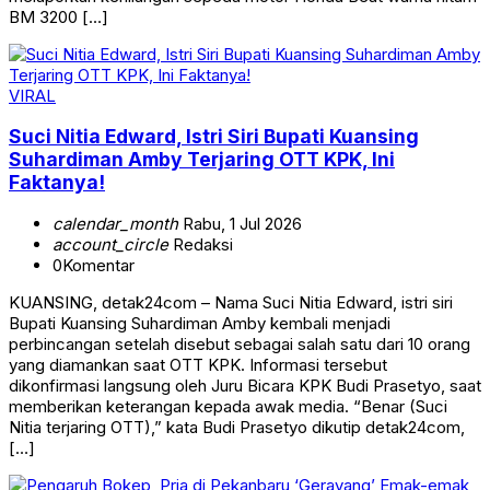
BM 3200 […]
VIRAL
Suci Nitia Edward, Istri Siri Bupati Kuansing
Suhardiman Amby Terjaring OTT KPK, Ini
Faktanya!
calendar_month
Rabu, 1 Jul 2026
account_circle
Redaksi
0
Komentar
KUANSING, detak24com – Nama Suci Nitia Edward, istri siri
Bupati Kuansing Suhardiman Amby kembali menjadi
perbincangan setelah disebut sebagai salah satu dari 10 orang
yang diamankan saat OTT KPK. Informasi tersebut
dikonfirmasi langsung oleh Juru Bicara KPK Budi Prasetyo, saat
memberikan keterangan kepada awak media. “Benar (Suci
Nitia terjaring OTT),” kata Budi Prasetyo dikutip detak24com,
[…]