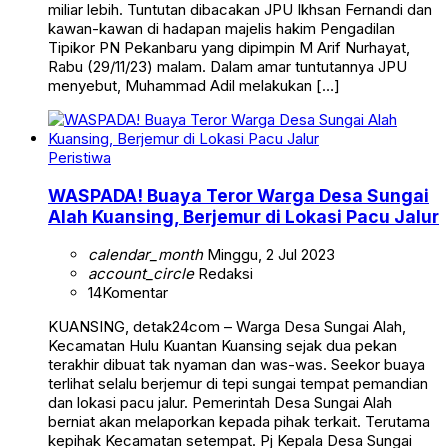
miliar lebih. Tuntutan dibacakan JPU Ikhsan Fernandi dan
kawan-kawan di hadapan majelis hakim Pengadilan
Tipikor PN Pekanbaru yang dipimpin M Arif Nurhayat,
Rabu (29/11/23) malam. Dalam amar tuntutannya JPU
menyebut, Muhammad Adil melakukan […]
Peristiwa
WASPADA! Buaya Teror Warga Desa Sungai
Alah Kuansing, Berjemur di Lokasi Pacu Jalur
calendar_month
Minggu, 2 Jul 2023
account_circle
Redaksi
14
Komentar
KUANSING, detak24com – Warga Desa Sungai Alah,
Kecamatan Hulu Kuantan Kuansing sejak dua pekan
terakhir dibuat tak nyaman dan was-was. Seekor buaya
terlihat selalu berjemur di tepi sungai tempat pemandian
dan lokasi pacu jalur. Pemerintah Desa Sungai Alah
berniat akan melaporkan kepada pihak terkait. Terutama
kepihak Kecamatan setempat. Pj Kepala Desa Sungai