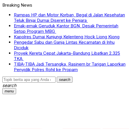
Breaking News
Rampas HP dan Motor Korban, Begal di Jalan Kesehatan
Teluk Binjai Dumai Diseret ke Penjara
Emak-emak Geruduk Kantor BGN, Desak Pemerintah
Setop Program MBG
Kapolres Dumai Kunjungi Kelenteng Hock Liong Kiong
Pengedar Sabu dan Ganja Lintas Kecamatan di Inhu
Diciduk
Proyek Kereta Cepat Jakarta-Bandung Libatkan 2.325
TKA
TIBA-TIBA Jadi Tersangka, Rasinem br Tarigan Laporkan
Penyidik Polres Rohil ke Propam
search
search
menu