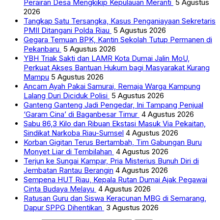
Perairan Desa Mengkikip Kepulauan Meranti
5 Agustus
2026
Tangkap Satu Tersangka, Kasus Penganiayaan Sekretaris
PMII Ditangani Polda Riau
5 Agustus 2026
Gegara Temuan BPK, Kantin Sekolah Tutup Permanen di
Pekanbaru
5 Agustus 2026
YBH Triak Sakti dan LAMR Kota Dumai Jalin MoU,
Perkuat Akses Bantuan Hukum bagi Masyarakat Kurang
Mampu
5 Agustus 2026
Ancam Ayah Pakai Samurai, Remaja Warga Kampung
Lalang Duri Diciduk Polisi
5 Agustus 2026
Ganteng Ganteng Jadi Pengedar, Ini Tampang Penjual
‘Garam Cina’ di Baganbesar Timur
4 Agustus 2026
Sabu 86,3 Kilo dan Ribuan Ekstasi Masuk Via Pekaitan,
Sindikat Narkoba Riau-Sumsel
4 Agustus 2026
Korban Gigitan Terus Bertambah, Tim Gabungan Buru
Monyet Liar di Tembilahan
4 Agustus 2026
Terjun ke Sungai Kampar, Pria Misterius Bunuh Diri di
Jembatan Rantau Berangin
4 Agustus 2026
Sempena HUT Riau, Kepala Rutan Dumai Ajak Pegawai
Cinta Budaya Melayu
4 Agustus 2026
Ratusan Guru dan Siswa Keracunan MBG di Semarang,
Dapur SPPG Dihentikan
3 Agustus 2026