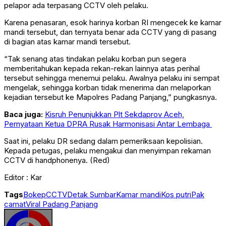
pelapor ada terpasang CCTV oleh pelaku.
Karena penasaran, esok harinya korban RI mengecek ke kamar
mandi tersebut, dan ternyata benar ada CCTV yang di pasang
di bagian atas kamar mandi tersebut.
“Tak senang atas tindakan pelaku korban pun segera
memberitahukan kepada rekan-rekan lainnya atas perihal
tersebut sehingga menemui pelaku. Awalnya pelaku ini sempat
mengelak, sehingga korban tidak menerima dan melaporkan
kejadian tersebut ke Mapolres Padang Panjang,” pungkasnya.
Baca juga:
Kisruh Penunjukkan Plt Sekdaprov Aceh,
Pernyataan Ketua DPRA Rusak Harmonisasi Antar Lembaga
Saat ini, pelaku DR sedang dalam pemeriksaan kepolisian.
Kepada petugas, pelaku mengakui dan menyimpan rekaman
CCTV di handphonenya. (Red)
Editor : Kar
Tags
Bokep
CCTV
Detak Sumbar
Kamar mandi
Kos putri
Pak
camat
Viral Padang Panjang