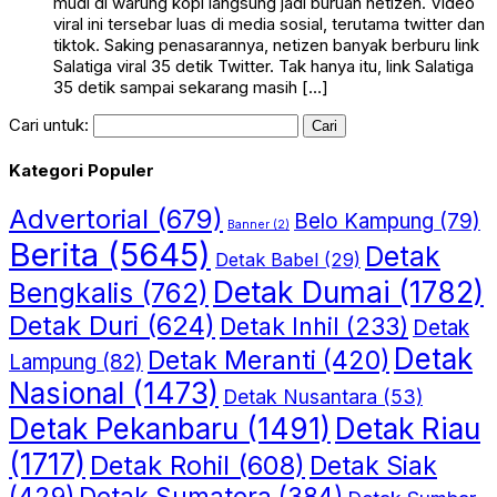
mudi di warung kopi langsung jadi buruan netizen. Video
viral ini tersebar luas di media sosial, terutama twitter dan
tiktok. Saking penasarannya, netizen banyak berburu link
Salatiga viral 35 detik Twitter. Tak hanya itu, link Salatiga
35 detik sampai sekarang masih […]
Cari untuk:
Kategori Populer
Advertorial
(679)
Belo Kampung
(79)
Banner
(2)
Berita
(5645)
Detak
Detak Babel
(29)
Detak Dumai
(1782)
Bengkalis
(762)
Detak Duri
(624)
Detak Inhil
(233)
Detak
Detak
Detak Meranti
(420)
Lampung
(82)
Nasional
(1473)
Detak Nusantara
(53)
Detak Riau
Detak Pekanbaru
(1491)
(1717)
Detak Rohil
(608)
Detak Siak
(429)
Detak Sumatera
(384)