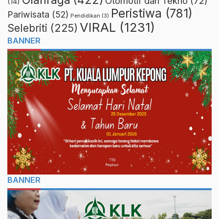
Olahraga
(422)
Otomotif dan Tekno
(72)
(14)
Peristiwa
(781)
Pariwisata
(52)
Pendidikan
(3)
VIRAL
(1231)
Selebriti
(225)
BANNER
BANNER