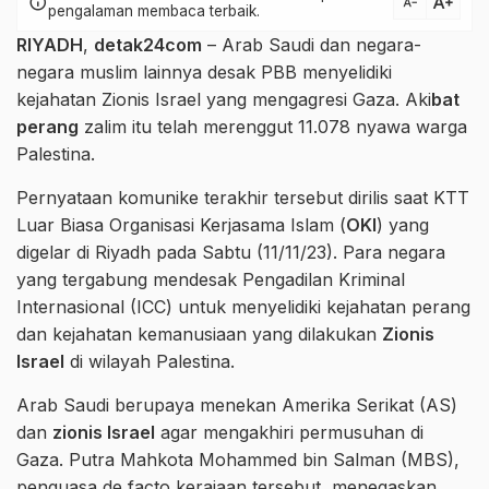
text_increase
info
text_decrease
pengalaman membaca terbaik.
RIYADH
,
detak24com
– Arab Saudi dan negara-
negara muslim lainnya desak PBB menyelidiki
kejahatan Zionis Israel yang mengagresi Gaza. Aki
bat
perang
zalim itu telah merenggut 11.078 nyawa warga
Palestina.
Pernyataan komunike terakhir tersebut dirilis saat KTT
Luar Biasa Organisasi Kerjasama Islam (
OKI
) yang
digelar di Riyadh pada Sabtu (11/11/23). Para negara
yang tergabung mendesak Pengadilan Kriminal
Internasional (ICC) untuk menyelidiki kejahatan perang
dan kejahatan kemanusiaan yang dilakukan
Zionis
Israel
di wilayah Palestina.
Arab Saudi berupaya menekan Amerika Serikat (AS)
dan
zionis Israel
agar mengakhiri permusuhan di
Gaza. Putra Mahkota Mohammed bin Salman (MBS),
penguasa de facto kerajaan tersebut, menegaskan