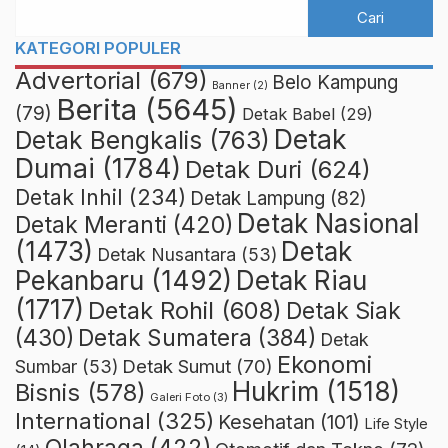
KATEGORI POPULER
Advertorial
(679)
Belo Kampung
Banner
(2)
Berita
(5645)
(79)
Detak Babel
(29)
Detak
Detak Bengkalis
(763)
Dumai
(1784)
Detak Duri
(624)
Detak Inhil
(234)
Detak Lampung
(82)
Detak Nasional
Detak Meranti
(420)
(1473)
Detak
Detak Nusantara
(53)
Detak Riau
Pekanbaru
(1492)
(1717)
Detak Rohil
(608)
Detak Siak
(430)
Detak Sumatera
(384)
Detak
Ekonomi
Detak Sumut
(70)
Sumbar
(53)
Hukrim
(1518)
Bisnis
(578)
Galeri Foto
(3)
International
(325)
Kesehatan
(101)
Life Style