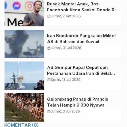
Rusak Mental Anak, Bos
Facebook Kena Sanksi Denda Rp
10 Triliun
calendar_month
Jumat, 7 Agt 2026
Iran Bombardir Pangkalan Militer
AS di Bahrain dan Kuwait
calendar_month
Jumat, 31 Jul 2026
AS Gempur Kapal Cepat dan
Pertahanan Udara Iran di Selat
Hormuz
calendar_month
Senin, 13 Jul 2026
Gelombang Panas di Prancis
Telan Hampir 9.000 Nyawa
calendar_month
Jumat, 3 Jul 2026
KOMENTAR (0)