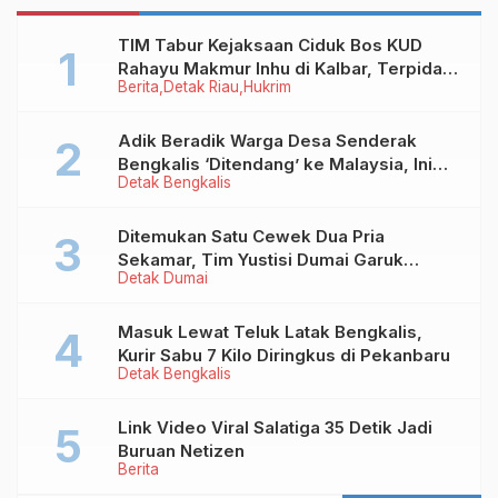
TIM Tabur Kejaksaan Ciduk Bos KUD
Rahayu Makmur Inhu di Kalbar, Terpidana
Berita
Detak Riau
Hukrim
Kredit Fiktif Rp2,8 M
Adik Beradik Warga Desa Senderak
Bengkalis ‘Ditendang’ ke Malaysia, Ini
Detak Bengkalis
Sebabnya!
Ditemukan Satu Cewek Dua Pria
Sekamar, Tim Yustisi Dumai Garuk
Detak Dumai
Puluhan Pasangan Mesum
Masuk Lewat Teluk Latak Bengkalis,
Kurir Sabu 7 Kilo Diringkus di Pekanbaru
Detak Bengkalis
Link Video Viral Salatiga 35 Detik Jadi
Buruan Netizen
Berita