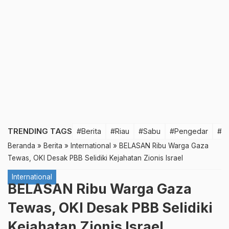
TRENDING TAGS
#Berita
#Riau
#Sabu
#Pengedar
#T
Beranda
»
Berita
»
International
»
BELASAN Ribu Warga Gaza
Tewas, OKI Desak PBB Selidiki Kejahatan Zionis Israel
International
BELASAN Ribu Warga Gaza
Tewas, OKI Desak PBB Selidiki
Kejahatan Zionis Israel