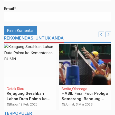
Email*
REKOMENDASI UNTUK ANDA
Detak Riau
Berita
Olahraga
Kejagung Serahkan
HASIL Final Four Proliga
Lahan Duta Palma ke
Semarang, Bandung
Kementerian BUMN
BJB Oke – Jakarta
calendar_month
Rabu, 19 Feb 2025
calendar_month
Jumat, 3 Mar 2023
Fastron Keok
TERPOPULER