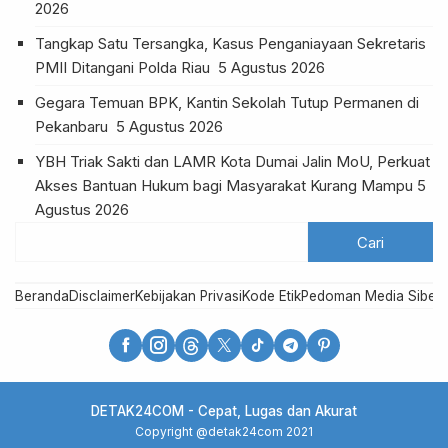
2026
Tangkap Satu Tersangka, Kasus Penganiayaan Sekretaris
PMII Ditangani Polda Riau
5 Agustus 2026
Gegara Temuan BPK, Kantin Sekolah Tutup Permanen di
Pekanbaru
5 Agustus 2026
YBH Triak Sakti dan LAMR Kota Dumai Jalin MoU, Perkuat
Akses Bantuan Hukum bagi Masyarakat Kurang Mampu
5
Agustus 2026
Beranda
Disclaimer
Kebijakan Privasi
Kode Etik
Pedoman Media Siber
R
DETAK24COM - Cepat, Lugas dan Akurat
Copyright @detak24com 2021