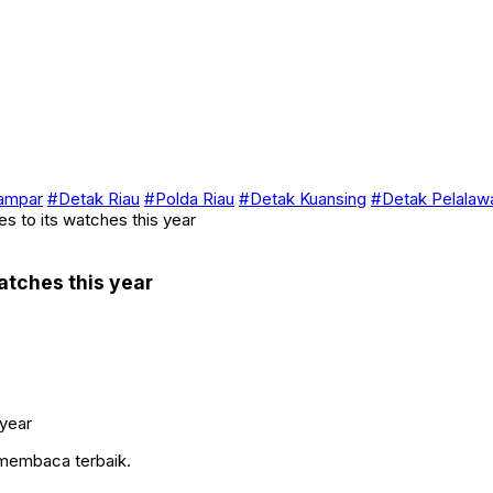
ampar
#Detak Riau
#Polda Riau
#Detak Kuansing
#Detak Pelalaw
es to its watches this year
watches this year
 membaca terbaik.