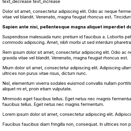
text_decrease
text_increase
Dolor sit amet, consectetur adipiscing elit. Odio ac neque ferm
vitae vel blandit. Venenatis, magna feugiat rhoncus est. Tincidun
Sapien ante nisi, pellentesque magna aliquet imperdiet d
Suspendisse malesuada nunc pretium id faucibus a. Lobortis pelle
commodo adipiscing. Amet, nibh morbi ut sed interdum pharetra ti
Rem ipsum dolor sit amet, consectetur adipiscing elit. Odio ac 
gravida vitae vel blandit. Venenatis, magna feugiat rhoncus est.
Mium dolor sit amet, consectetur adipiscing elit. Adipiscing ulla
ultrices non purus vitae risus, dictum nunc.
Nisl, elementum viverra sodales euismod convallis nullam porttito
aliquet mi et, proin etiam vulputate.
Mmmodo eget faucibus tellus. Eget netus nec magnis fermentu
faucibus tellus. Eget netus nec magnis fermentum.
Lorem ipsum dolor sit amet, consectetur adipiscing elit. Adipisc
Faucibus faucibus diam fringilla non, consequat. In ultrices non p