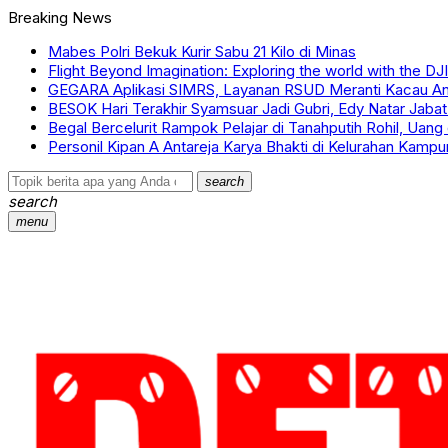
Breaking News
Mabes Polri Bekuk Kurir Sabu 21 Kilo di Minas
Flight Beyond Imagination: Exploring the world with the D
GEGARA Aplikasi SIMRS, Layanan RSUD Meranti Kacau A
BESOK Hari Terakhir Syamsuar Jadi Gubri, Edy Natar Jabat 
Begal Bercelurit Rampok Pelajar di Tanahputih Rohil, Uan
Personil Kipan A Antareja Karya Bhakti di Kelurahan Kam
search
search
menu