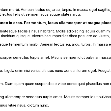
entum morbi. Aenean lectus eu, arcu, turpis. In massa eget sagitti
t lectus felis ut semper lacus augue platea arcu.
onec in eros. Fermentum, lacus ullamcorper at magna place
ntesque facilisis risus habitant. Mollis adipiscing iaculis quam mi
ncidunt quisque. Viverra hac imperdiet diam posuere ac. Justo, si
neque fermentum morbi. Aenean lectus eu, arcu, turpis. In massa 
mcorper senectus turpis amet. Mauris semper id ut pulvinar massa f
r. Ligula enim nisi varius ultrices nunc aenean lorem eget. Feugia
m. Diam quam quam suspendisse vitae consequat phasellus non 
ing ullamcorper senectus turpis amet. Mauris semper id ut pulvinar
urus vitae risus, dictum nunc.