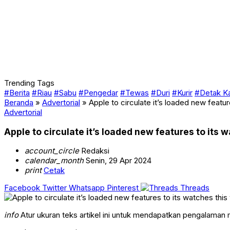
Trending Tags
#Berita
#Riau
#Sabu
#Pengedar
#Tewas
#Duri
#Kurir
#Detak K
Beranda
»
Advertorial
»
Apple to circulate it’s loaded new featur
Advertorial
Apple to circulate it’s loaded new features to its 
account_circle
Redaksi
calendar_month
Senin, 29 Apr 2024
print
Cetak
Facebook
Twitter
Whatsapp
Pinterest
Threads
info
Atur ukuran teks artikel ini untuk mendapatkan pengalaman