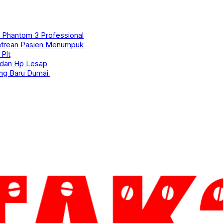
JI Phantom 3 Professional
ntrean Pasien Menumpuk
Plt
g dan Hp Lesap
pung Baru Dumai