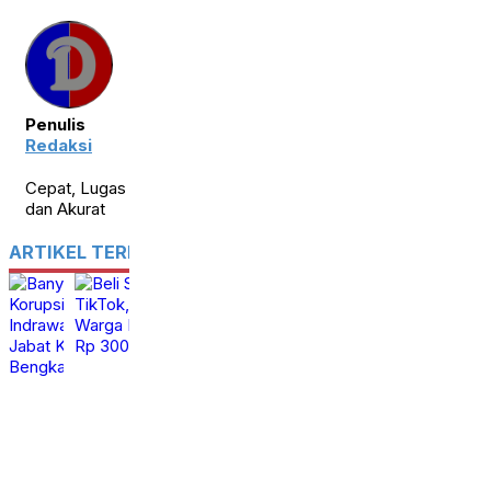
Penulis
Redaksi
Cepat, Lugas
dan Akurat
ARTIKEL TERKAIT
Banyak Kasus Korupsi
Beli Sofa Bed di
Menanti, Ade
TikTok, Emak Emak
Indrawan Dipercaya
Warga Rohul Tertipu
Jabat Kajari
Rp 300 Juta
Bengkalis
Selasa,
calendar_month
28 Jul
Jumat,
2026
calendar_month
31 Jul
2026