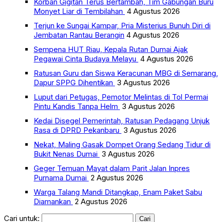
Korban Gigitan Terus Bertambah, Tim Gabungan Buru
Monyet Liar di Tembilahan
4 Agustus 2026
Terjun ke Sungai Kampar, Pria Misterius Bunuh Diri di
Jembatan Rantau Berangin
4 Agustus 2026
Sempena HUT Riau, Kepala Rutan Dumai Ajak
Pegawai Cinta Budaya Melayu
4 Agustus 2026
Ratusan Guru dan Siswa Keracunan MBG di Semarang,
Dapur SPPG Dihentikan
3 Agustus 2026
Luput dari Petugas, Pemotor Melintas di Tol Permai
Pintu Kandis Tanpa Helm
3 Agustus 2026
Kedai Disegel Pemerintah, Ratusan Pedagang Unjuk
Rasa di DPRD Pekanbaru
3 Agustus 2026
Nekat, Maling Gasak Dompet Orang Sedang Tidur di
Bukit Nenas Dumai
3 Agustus 2026
Geger Temuan Mayat dalam Parit Jalan Inpres
Purnama Dumai
2 Agustus 2026
Warga Talang Mandi Ditangkap, Enam Paket Sabu
Diamankan
2 Agustus 2026
Cari untuk: