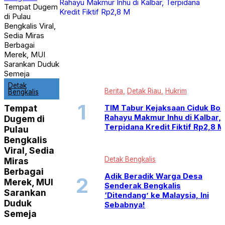
Recent News
Tempat Dugem
Selebriti
di Pulau
TOP STORIES
Bengkalis Viral,
Trending
Sedia Miras
Trending News
Berbagai
VIRAL
Merek, MUI
Sarankan Duduk
Semeja
Detak
Berita
Detak Riau
Hukrim
Bengkalis
TIM Tabur Kejaksaan Ciduk Bo
Tempat
Rahayu Makmur Inhu di Kalbar,
Dugem di
Terpidana Kredit Fiktif Rp2,8 M
Pulau
Bengkalis
Viral, Sedia
Detak Bengkalis
Miras
Berbagai
Adik Beradik Warga Desa
Merek, MUI
Senderak Bengkalis
Sarankan
‘Ditendang’ ke Malaysia, Ini
Duduk
Sebabnya!
Semeja