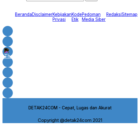
Beranda
Disclaimer
Kebijakan
Kode
Pedoman
Redaksi
Sitemap
Privasi
Etik
Media Siber
DETAK24COM - Cepat, Lugas dan Akurat
Copyright @detak24com 2021