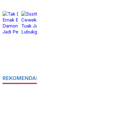
Tak Disangka, Dua
Sssttt, Ada Pelayan
Emak Emak Warga
Cewek ABG di Kedai
Damon Bengkalis Jadi
Tuak Jalan Lopon
Pengedar Sabu
Lubukgaung Dumai
Senin,
Jumat,
calendar_month
calendar_month
27 Jul
24 Jul
2026
2026
REKOMENDASI UNTUK ANDA