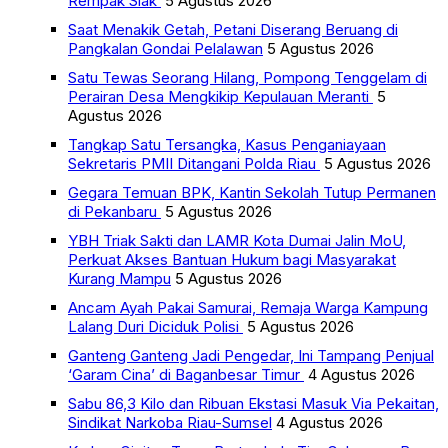
Rempak Siak
5 Agustus 2026
Saat Menakik Getah, Petani Diserang Beruang di
Pangkalan Gondai Pelalawan
5 Agustus 2026
Satu Tewas Seorang Hilang, Pompong Tenggelam di
Perairan Desa Mengkikip Kepulauan Meranti
5
Agustus 2026
Tangkap Satu Tersangka, Kasus Penganiayaan
Sekretaris PMII Ditangani Polda Riau
5 Agustus 2026
Gegara Temuan BPK, Kantin Sekolah Tutup Permanen
di Pekanbaru
5 Agustus 2026
YBH Triak Sakti dan LAMR Kota Dumai Jalin MoU,
Perkuat Akses Bantuan Hukum bagi Masyarakat
Kurang Mampu
5 Agustus 2026
Ancam Ayah Pakai Samurai, Remaja Warga Kampung
Lalang Duri Diciduk Polisi
5 Agustus 2026
Ganteng Ganteng Jadi Pengedar, Ini Tampang Penjual
‘Garam Cina’ di Baganbesar Timur
4 Agustus 2026
Sabu 86,3 Kilo dan Ribuan Ekstasi Masuk Via Pekaitan,
Sindikat Narkoba Riau-Sumsel
4 Agustus 2026