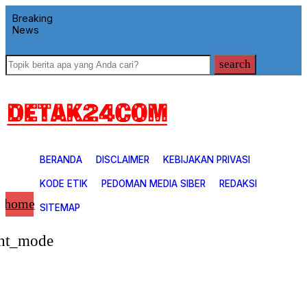
Breaking
News
search
BERANDA
DISCLAIMER
KEBIJAKAN PRIVASI
KODE ETIK
PEDOMAN MEDIA SIBER
REDAKSI
home
SITEMAP
Advertorial
ght_mode
Banner
Belo Kampung
Berita
Detak Babel
Detak Bengkalis
Detak Dumai