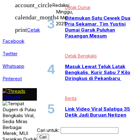
account_circle
Redaksi
Detak Dumai
Minggu,
calendar_month
4 Mei
Ditemukan Satu Cewek Dua
2025
Pria Sekamar, Tim Yustisi
print
Dumai Garuk Puluhan
Cetak
Pasangan Mesum
Facebook
Twitter
Detak Bengkalis
Whatsapp
Masuk Lewat Teluk Latak
Bengkalis, Kurir Sabu 7 Kilo
Diringkus di Pekanbaru
Pinterest
Threads
Berita
Link Video Viral Salatiga 35
Detik Jadi Buruan Netizen
Cari untuk: