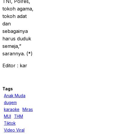
TNI, Polres,
tokoh agama,
tokoh adat
dan
sebagainya
harus duduk
semeja,”
sarannya. (*)
Editor : kar
Tags
Anak Muda
dugem
karaoke
Miras
MUI
THM
Tiktok
Video Viral