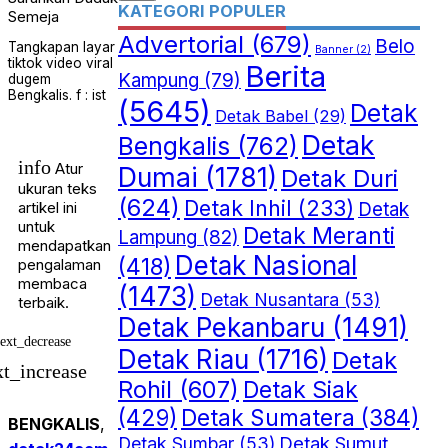
KATEGORI POPULER
Advertorial
(679)
Belo
Tangkapan layar
Banner
(2)
tiktok video viral
Berita
Kampung
(79)
dugem
Bengkalis. f : ist
(5645)
Detak
Detak Babel
(29)
Detak
Bengkalis
(762)
info
Atur
Dumai
(1781)
Detak Duri
ukuran teks
(624)
Detak Inhil
(233)
Detak
artikel ini
untuk
Detak Meranti
Lampung
(82)
mendapatkan
Detak Nasional
(418)
pengalaman
membaca
(1473)
Detak Nusantara
(53)
terbaik.
Detak Pekanbaru
(1491)
text_decrease
Detak Riau
(1716)
Detak
xt_increase
Rohil
(607)
Detak Siak
(429)
Detak Sumatera
(384)
BENGKALIS
,
Detak Sumut
Detak Sumbar
(53)