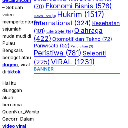
detak24com
Ekonomi Bisnis
(578)
(70)
– Sebuah
Hukrim
(1517)
video
Galeri Foto
(3)
International
(324)
mempertontonkan
Kesehatan
sejumlah
Olahraga
(101)
Life Style
(14)
muda mudi di
(422)
Otomotif dan Tekno
(72)
Pulau
Pariwisata
(52)
Pendidikan
(3)
Bengkalis
Peristiwa
(781)
Selebriti
berjoget atau
VIRAL
(1231)
(225)
dugem
, viral
BANNER
di
tiktok
.
Hal itu
diunggah
akun
bernama
QuenNur_Wanita
Gacorr. Dalam
video viral