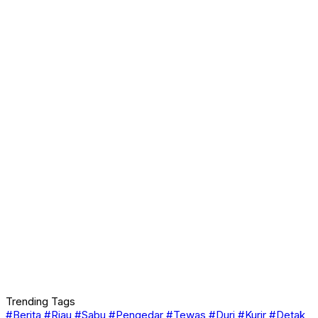
Trending Tags
#Berita
#Riau
#Sabu
#Pengedar
#Tewas
#Duri
#Kurir
#Detak