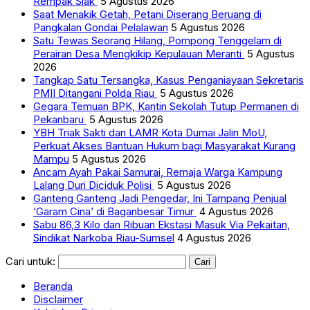
Rempak Siak
5 Agustus 2026
Saat Menakik Getah, Petani Diserang Beruang di
Pangkalan Gondai Pelalawan
5 Agustus 2026
Satu Tewas Seorang Hilang, Pompong Tenggelam di
Perairan Desa Mengkikip Kepulauan Meranti
5 Agustus
2026
Tangkap Satu Tersangka, Kasus Penganiayaan Sekretaris
PMII Ditangani Polda Riau
5 Agustus 2026
Gegara Temuan BPK, Kantin Sekolah Tutup Permanen di
Pekanbaru
5 Agustus 2026
YBH Triak Sakti dan LAMR Kota Dumai Jalin MoU,
Perkuat Akses Bantuan Hukum bagi Masyarakat Kurang
Mampu
5 Agustus 2026
Ancam Ayah Pakai Samurai, Remaja Warga Kampung
Lalang Duri Diciduk Polisi
5 Agustus 2026
Ganteng Ganteng Jadi Pengedar, Ini Tampang Penjual
‘Garam Cina’ di Baganbesar Timur
4 Agustus 2026
Sabu 86,3 Kilo dan Ribuan Ekstasi Masuk Via Pekaitan,
Sindikat Narkoba Riau-Sumsel
4 Agustus 2026
Cari untuk:
Beranda
Disclaimer