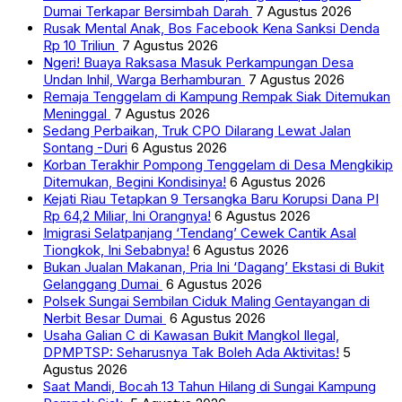
Dumai Terkapar Bersimbah Darah
7 Agustus 2026
Rusak Mental Anak, Bos Facebook Kena Sanksi Denda
Rp 10 Triliun
7 Agustus 2026
Ngeri! Buaya Raksasa Masuk Perkampungan Desa
Undan Inhil, Warga Berhamburan
7 Agustus 2026
Remaja Tenggelam di Kampung Rempak Siak Ditemukan
Meninggal
7 Agustus 2026
Sedang Perbaikan, Truk CPO Dilarang Lewat Jalan
Sontang -Duri
6 Agustus 2026
Korban Terakhir Pompong Tenggelam di Desa Mengkikip
Ditemukan, Begini Kondisinya!
6 Agustus 2026
Kejati Riau Tetapkan 9 Tersangka Baru Korupsi Dana PI
Rp 64,2 Miliar, Ini Orangnya!
6 Agustus 2026
Imigrasi Selatpanjang ‘Tendang’ Cewek Cantik Asal
Tiongkok, Ini Sebabnya!
6 Agustus 2026
Bukan Jualan Makanan, Pria Ini ‘Dagang’ Ekstasi di Bukit
Gelanggang Dumai
6 Agustus 2026
Polsek Sungai Sembilan Ciduk Maling Gentayangan di
Nerbit Besar Dumai
6 Agustus 2026
Usaha Galian C di Kawasan Bukit Mangkol Ilegal,
DPMPTSP: Seharusnya Tak Boleh Ada Aktivitas!
5
Agustus 2026
Saat Mandi, Bocah 13 Tahun Hilang di Sungai Kampung