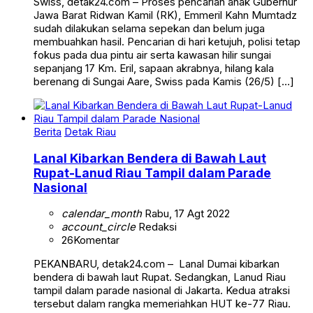
Swiss, detak24.com – Proses pencarian anak Gubernur
Jawa Barat Ridwan Kamil (RK), Emmeril Kahn Mumtadz
sudah dilakukan selama sepekan dan belum juga
membuahkan hasil. Pencarian di hari ketujuh, polisi tetap
fokus pada dua pintu air serta kawasan hilir sungai
sepanjang 17 Km. Eril, sapaan akrabnya, hilang kala
berenang di Sungai Aare, Swiss pada Kamis (26/5) […]
Berita
Detak Riau
Lanal Kibarkan Bendera di Bawah Laut
Rupat-Lanud Riau Tampil dalam Parade
Nasional
calendar_month
Rabu, 17 Agt 2022
account_circle
Redaksi
26
Komentar
PEKANBARU, detak24.com – Lanal Dumai kibarkan
bendera di bawah laut Rupat. Sedangkan, Lanud Riau
tampil dalam parade nasional di Jakarta. Kedua atraksi
tersebut dalam rangka memeriahkan HUT ke-77 Riau.