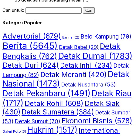
Cari untuk:
Kategori Populer
Advertorial
(679)
Belo Kampung
(79)
Banner
(2)
Berita
(5645)
Detak
Detak Babel
(29)
Detak Dumai
(1783)
Bengkalis
(762)
Detak Duri
(624)
Detak Inhil
(234)
Detak
Detak
Detak Meranti
(420)
Lampung
(82)
Nasional
(1473)
Detak Nusantara
(53)
Detak Riau
Detak Pekanbaru
(1491)
(1717)
Detak Rohil
(608)
Detak Siak
(430)
Detak Sumatera
(384)
Detak Sumbar
Ekonomi Bisnis
(578)
Detak Sumut
(70)
(53)
Hukrim
(1517)
International
Galeri Foto
(3)