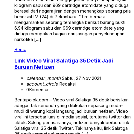
kilogram sabu dan 969 cartridge etomidate yang diduga
berasal dari negara jiran dengan menangkap seorang pria
berinisial IM (24) di Pekanbaru. “Tim berhasil
mengamankan seorang tersangka berikut barang bukti
6,94 kilogram sabu dan 969 cartridge etomidate yang
diduga merupakan bagian dari jaringan penyelundupan
narkotika […]
Berita
Link Video Viral Salatiga 35 Detik Jadi
Buruan Netizen
calendar_month
Sabtu, 27 Nov 2021
account_circle
Redaksi
0
Komentar
Beritapojok.com – Video viral Salatiga 35 detik berisikan
adegan tak senonoh yang dilakukan sepasang muda-
mudi di warung kopi langsung jadi buruan netizen. Video
viral ini tersebar luas di media sosial, terutama twitter dan
tiktok. Saking penasarannya, netizen banyak berburu link
Salatiga viral 35 detik Twitter. Tak hanya itu, link Salatiga
35 detik sampai sekarang masih […]