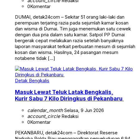
account_circle
Redaksi
0
Komentar
DUMAI, detak24com – Sekitar 51 orang laki-laki dan
perempuan terjaring razia pada sejumlah kamar kosan
dan wisma di Dumai. Tim juga menemukan satu cewek
dengan dua pria dalam satu kamar. Satpol PP Dumai
bergerak cepat melakukan razia setelah banyaknya
laporan masyarakat terkait perbuatan mesum di sejumlah
kosan dan wisma. Hasilnya, 24 pasangan mesum
notabene tidak […]
Detak Bengkalis
Masuk Lewat Teluk Latak Bengkalis,
Kurir Sabu 7 Kilo Diringkus di Pekanbaru
calendar_month
Selasa, 9 Jun 2026
account_circle
Redaksi
0
Komentar
PEKANBARU, detak24com – Direktorat Reserse
Narkoba Polda Riau menggagalkan penyeludupan 6,94