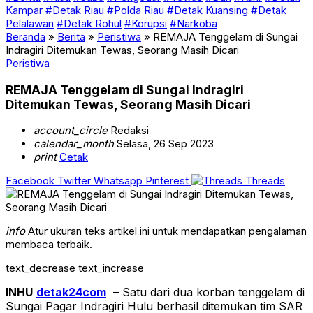
Kampar
#Detak Riau
#Polda Riau
#Detak Kuansing
#Detak
Pelalawan
#Detak Rohul
#Korupsi
#Narkoba
Beranda
»
Berita
»
Peristiwa
»
REMAJA Tenggelam di Sungai
Indragiri Ditemukan Tewas, Seorang Masih Dicari
Peristiwa
REMAJA Tenggelam di Sungai Indragiri
Ditemukan Tewas, Seorang Masih Dicari
account_circle
Redaksi
calendar_month
Selasa, 26 Sep 2023
print
Cetak
Facebook
Twitter
Whatsapp
Pinterest
Threads
info
Atur ukuran teks artikel ini untuk mendapatkan pengalaman
membaca terbaik.
text_decrease
text_increase
INHU
detak24com
– Satu dari dua korban tenggelam di
Sungai Pagar Indragiri Hulu berhasil ditemukan tim SAR